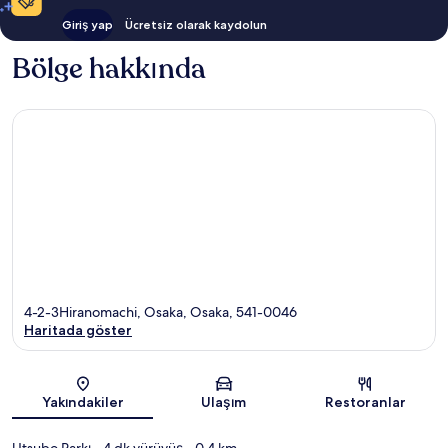
Giriş yap
Ücretsiz olarak kaydolun
Bölge hakkında
4-2-3Hiranomachi, Osaka, Osaka, 541-0046
Haritada göster
Harita
Yakındakiler
Ulaşım
Restoranlar
Utsubo Parkı
- 4 dk yürüyüş
- 0.4 km