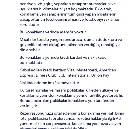
pansiyon, vb.) giriş yaparken pasaport numaralarını ve
uyruklarını bildirmelerini şart koşmaktadır. Ek olarak,
konaklama yeri sahiplerinin tüm giriş yapan misafirlerin
pasaportunun fotokopisini alması ve fotokopiyi saklaması
zorunludur.
Bu konaklama yerinde asansör yoktur.
Misafirler tesiste yangın söndürücü, duman dedektörü ve
güvenlik sistemi olduğunu bilmenin verdiği iç rahatlığıyla
dinlenebilir.
Bu konaklama yerinde kredi kartları ve nakit kabul
edilmektedir.
Kabul edilen kredi kartları: Visa, Mastercard, American
Express, Diners Club, JCB International, Union Pay
Nakitsiz ödeme imkânı mevcuttur.
Kültürel normlar ve misafir politikaları ülkeden ülkeye ve
konaklama yerinden konaklama yerine farklılık gösterebilir.
Burada belirtilen politikalar konaklama yeri tarafından
verilmiştir.
Rezervasyonunuzu iptal ederseniz konaklama yeri sahibinin
iptal politikasına tabi olursunuz. Tüketici haklarıyla ilgili AB
yönetmelikleri çerçevesinde, konaklama yeri rezervasyon
hizmetleri cayma hakkına tabi değildir.