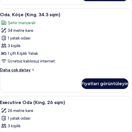
Köşe
(34.3
Oda,
Oda, Köşe (King, 34.3 sqm) | Kuştüyü y
15
sqm)
Oda, Köşe (King, 34.3 sqm)
Köşe
hakkında
Şehir manzaralı
daha
(King,
fazla
34 metre kare
34.3
detay
sqm)
1 yatak odası
için
3 kişilik
tüm
1 çift Kişilik Yatak
fotoğrafları
Ücretsiz kablosuz internet
görün
Oda,
Daha çok detay
Köşe
(King,
Fiyatları görüntüleyin
34.3
sqm)
hakkında
Executive
Kuştüyü yorgan, odada kasa, güneşlik/
28
daha
Executive Oda (King, 26 sqm)
Oda
fazla
26 metre kare
detay
(King,
1 yatak odası
26
sqm)
3 kişilik