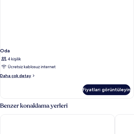
Oda
4 kişilik
Ücretsiz kablosuz internet
Oda
Daha çok detay
hakkında
daha
Fiyatları görüntüleyin
fazla
detay
Benzer konaklama yerleri
Hotel Monterey Le Frere Osaka
The Roya