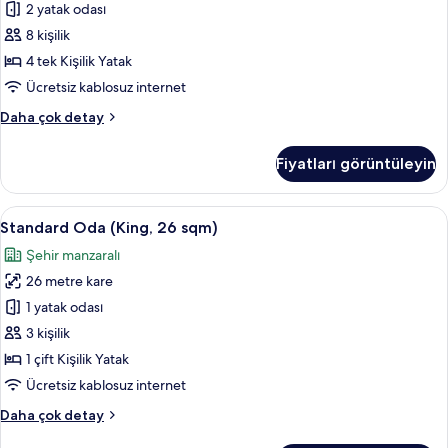
26
2 yatak odası
Twin
sqm)
Rooms)
8 kişilik
hakkında
için
daha
4 tek Kişilik Yatak
fazla
tüm
Ücretsiz kablosuz internet
detay
fotoğrafları
Oda
Daha çok detay
görün
(Connecting,
2
Fiyatları görüntüleyin
Twin
Rooms)
hakkında
Standard
Standard Oda (King, 26 sqm) | Kuştüyü
14
daha
Standard Oda (King, 26 sqm)
Oda
fazla
Şehir manzaralı
detay
(King,
26 metre kare
26
sqm)
1 yatak odası
için
3 kişilik
tüm
1 çift Kişilik Yatak
fotoğrafları
Ücretsiz kablosuz internet
görün
Standard
Daha çok detay
Oda