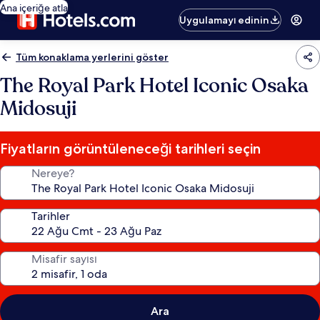
Ana içeriğe atla
Uygulamayı edinin
Tüm konaklama yerlerini göster
The Royal Park Hotel Iconic Osaka
Midosuji
Fiyatların görüntüleneceği tarihleri seçin
Nereye?
Tarihler
Misafir sayısı
Ara