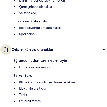
Danışma (concierge) hizmetleri
Çamaşırhane olanakları
Valiz dolabı
İmkân ve Kolaylıklar
Resepsiyonda emanet kasası
Spor salonu
Oda imkân ve olanakları
Eğlencenizden taviz vermeyin
Düz ekran televizyon
Ev konforu
Klima kontrollü iklimlendirme ve ısıtma
Elektrikli su ısıtıcısı
Terlik
Ütü/ütü masası