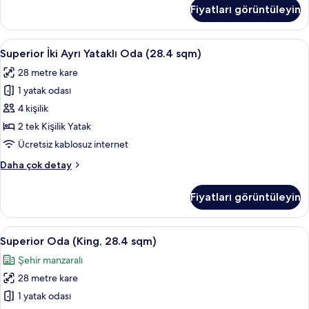
(King,
Fiyatları görüntüleyin
26
sqm)
hakkında
Superior
Superior İki Ayrı Yataklı Oda (28.4 sq
12
daha
Superior İki Ayrı Yataklı Oda (28.4 sqm)
İki
fazla
28 metre kare
detay
Ayrı
1 yatak odası
Yataklı
Oda
4 kişilik
(28.4
2 tek Kişilik Yatak
sqm)
Ücretsiz kablosuz internet
için
Superior
Daha çok detay
tüm
İki
fotoğrafları
Ayrı
Fiyatları görüntüleyin
Yataklı
görün
Oda
(28.4
Superior
Superior Oda (King, 28.4 sqm) | Kuştüy
15
sqm)
Superior Oda (King, 28.4 sqm)
Oda
hakkında
Şehir manzaralı
daha
(King,
fazla
28 metre kare
28.4
detay
sqm)
1 yatak odası