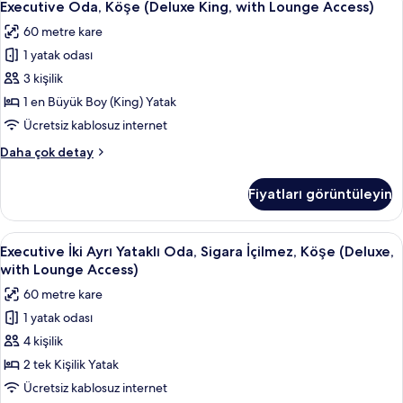
25
with
Executive Oda, Köşe (Deluxe King, with Lounge Access)
Oda,
Lounge
60 metre kare
Access)
Köşe
hakkında
1 yatak odası
(Deluxe
daha
King,
3 kişilik
fazla
with
detay
1 en Büyük Boy (King) Yatak
Lounge
Ücretsiz kablosuz internet
Access)
Executive
Daha çok detay
için
Oda,
tüm
Köşe
Fiyatları görüntüleyin
(Deluxe
fotoğrafları
King,
görün
with
Executive
Executive İki Ayrı Yataklı Oda, Sigara
26
Lounge
Executive İki Ayrı Yataklı Oda, Sigara İçilmez, Köşe (Deluxe,
İki
Access)
with Lounge Access)
hakkında
Ayrı
60 metre kare
daha
Yataklı
fazla
1 yatak odası
Oda,
detay
4 kişilik
Sigara
İçilmez,
2 tek Kişilik Yatak
Köşe
Ücretsiz kablosuz internet