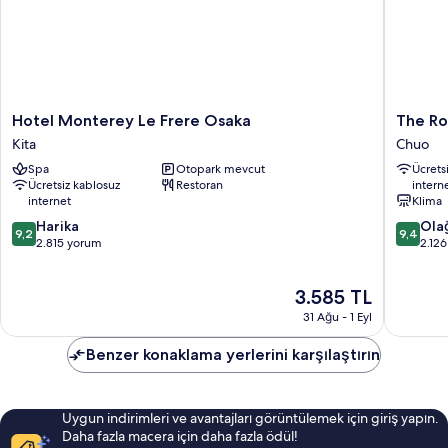
Hotel
The
Hotel Monterey Le Frere Osaka
The Ro
Monterey
Royal
Kita
Chuo
Le
Park
Spa
Otopark mevcut
Ücrets
Frere
Canvas
Ücretsiz kablosuz
Restoran
intern
Osaka
-
internet
Klima
Kita
Osaka
10
10
Harika
Kitaham
Ola
9,2
9,4
üzerinden
üzerind
2.815 yorum
Chuo
2.12
9.2,
9.4,
Harika,
Olağanü
Güncel
3.585 TL
2.815
2.126
fiyat:
yorum
yorum
31 Ağu - 1 Eyl
3.585 TL
Benzer konaklama yerlerini karşılaştırın
Uygun indirimleri ve avantajları görüntülemek için giriş yapın.
Daha fazla macera için daha fazla ödül!