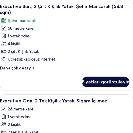
Executive
Executive Süit, 2 Çift Kişilik Yatak, Ş
27
40.1
Executive Süit, 2 Çift Kişilik Yatak, Şehir Manzaralı (68.8
Süit,
sqm)
sqm)
hakkında
2
Şehir manzaralı
daha
Çift
fazla
68 metre kare
Kişilik
detay
1 yatak odası
Yatak,
Şehir
4 kişilik
Manzaralı
2 çift Kişilik Yatak
(68.8
Ücretsiz kablosuz internet
sqm)
Executive
Daha çok detay
için
Süit,
tüm
2
Fiyatları görüntüleyin
Çift
fotoğrafları
Kişilik
görün
Yatak,
Executive
Executive Oda, 2 Tek Kişilik Yatak, Sig
27
Şehir
Executive Oda, 2 Tek Kişilik Yatak, Sigara İçilmez
Oda,
Manzaralı
26 metre kare
(68.8
2
sqm)
1 yatak odası
Tek
hakkında
Kişilik
2 kişilik
daha
Yatak,
fazla
2 tek Kişilik Yatak