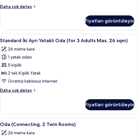
tüm
Standard
Daha çok detay
fotoğrafları
İki
görün
Ayrı
Fiyatları görüntüleyin
Yataklı
Oda
(26sqm)
Standard
Kuştüyü yorgan, odada kasa, güneşlik/
12
hakkında
Standard İki Ayrı Yataklı Oda (for 3 Adults Max, 26 sqm)
İki
daha
26 metre kare
fazla
Ayrı
detay
1 yatak odası
Yataklı
Oda
5 kişilik
(for
2 tek Kişilik Yatak
3
Ücretsiz kablosuz internet
Adults
Standard
Daha çok detay
Max,
İki
26
Ayrı
Fiyatları görüntüleyin
Yataklı
sqm)
Oda
için
(for
Oda
Oda (Connecting, 2 Twin Rooms) | Kuşt
tüm
13
3
Oda (Connecting, 2 Twin Rooms)
(Connecting,
fotoğrafları
Adults
26 metre kare
Max,
2
görün