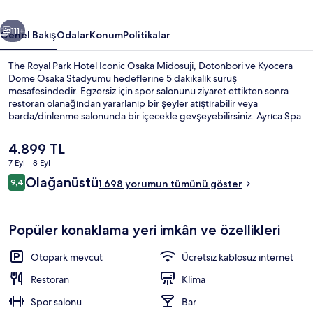
için
ceki
Sonraki
fotoğraf
111+
Genel Bakış
Odalar
Konum
Politikalar
galerisi
The Royal Park Hotel Iconic Osaka Midosuji, Dotonbori ve Kyocera
Dome Osaka Stadyumu hedeflerine 5 dakikalık sürüş
mesafesindedir. Egzersiz için spor salonunu ziyaret ettikten sonra
restoran olanağından yararlanıp bir şeyler atıştırabilir veya
barda/dinlenme salonunda bir içecekle gevşeyebilirsiniz. Ayrıca Spa
Dünyası ve Shinsaibashi-suji Alışveriş Caddesi sadece 5 dakikalık
sürüş mesafesindedir. Misafirler konaklama yerinin toplu taşıma
Şu
4.899 TL
araçlarına kısa yürüme mesafesinde olmasını seviyor: Hommachi
anki
7 Eyl - 8 Eyl
İstasyonu 3 dakika ve Higobashi İstasyonu 12 dakika mesafede.
fiyat
Yorumlar
Olağanüstü
Lobi
9,4
4.899 TL
1.698 yorumun tümünü göster
9,4/10
Popüler konaklama yeri imkân ve özellikleri
Otopark mevcut
Ücretsiz kablosuz internet
Restoran
Klima
Spor salonu
Bar