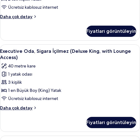
detay
Sigara
Ücretsiz kablosuz internet
İçilmez
Executive
Daha çok detay
için
Oda,
tüm
2
Fiyatları görüntüleyin
Tek
fotoğrafları
Kişilik
görün
Yatak,
Executive
Executive Oda, Sigara İçilmez (Deluxe 
24
Sigara
Executive Oda, Sigara İçilmez (Deluxe King, with Lounge
Oda,
İçilmez
Access)
hakkında
Sigara
40 metre kare
daha
İçilmez
fazla
1 yatak odası
(Deluxe
detay
3 kişilik
King,
with
1 en Büyük Boy (King) Yatak
Lounge
Ücretsiz kablosuz internet
Access)
Executive
Daha çok detay
için
Oda,
tüm
Sigara
Fiyatları görüntüleyin
İçilmez
fotoğrafları
(Deluxe
görün
King,
Executive
Executive Oda, Köşe (Deluxe King, wit