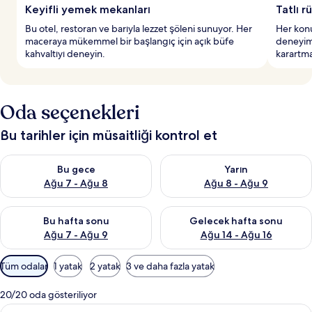
Keyifli yemek mekanları
Tatlı r
Bu otel, restoran ve barıyla lezzet şöleni sunuyor. Her
Her konu
maceraya mükemmel bir başlangıç için açık büfe
deneyimi
kahvaltıyı deneyin.
karartma
Oda seçenekleri
Bu tarihler için müsaitliği kontrol et
Bu gece için müsaitliği kontrol et Ağu 7 - Ağu 8
Yarın için müsaitliği kontrol e
Bu gece
Yarın
Ağu 7 - Ağu 8
Ağu 8 - Ağu 9
Bu hafta sonu için müsaitliği kontrol et Ağu 7 - Ağu 9
Önümüzdeki hafta sonu için müs
Bu hafta sonu
Gelecek hafta sonu
Ağu 7 - Ağu 9
Ağu 14 - Ağu 16
Odalar
Tüm odalar
1 yatak
2 yatak
3 ve daha fazla yatak
için
mevcut
20/20 oda gösteriliyor
filtreler
Comfort
Comfort Tek Büyük Yataklı Oda (21.2 s