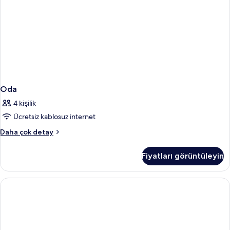
Oda
4 kişilik
Ücretsiz kablosuz internet
Oda
Daha çok detay
hakkında
daha
Fiyatları görüntüleyin
fazla
detay