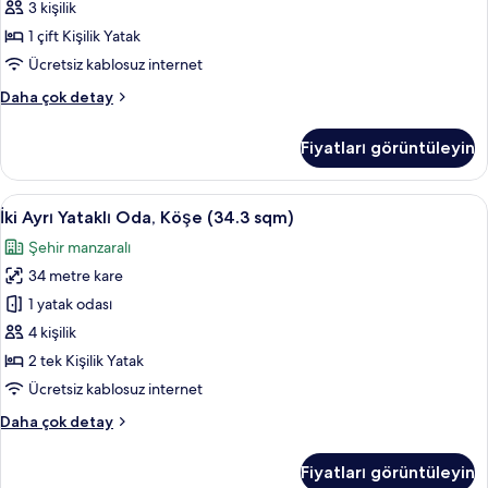
için
3 kişilik
tüm
1 çift Kişilik Yatak
fotoğrafları
Ücretsiz kablosuz internet
görün
Superior
Daha çok detay
Oda
(King,
Fiyatları görüntüleyin
28.4
sqm)
hakkında
İki
İki Ayrı Yataklı Oda, Köşe (34.3 sqm) 
14
daha
İki Ayrı Yataklı Oda, Köşe (34.3 sqm)
Ayrı
fazla
Şehir manzaralı
detay
Yataklı
34 metre kare
Oda,
Köşe
1 yatak odası
(34.3
4 kişilik
sqm)
2 tek Kişilik Yatak
için
Ücretsiz kablosuz internet
tüm
İki
Daha çok detay
fotoğrafları
Ayrı
görün
Yataklı
Fiyatları görüntüleyin
Oda,