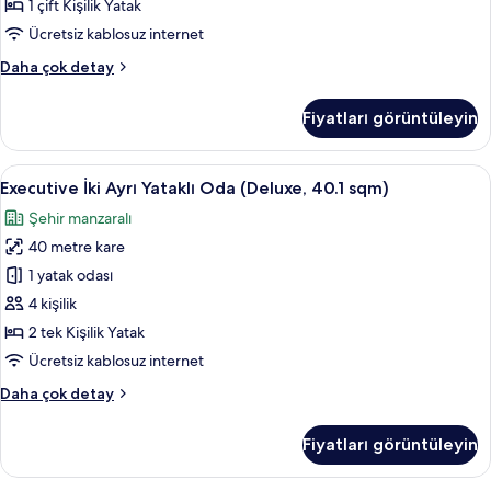
için
1 çift Kişilik Yatak
tüm
Ücretsiz kablosuz internet
fotoğrafları
Executive
Daha çok detay
görün
Oda
(King,
Fiyatları görüntüleyin
26
sqm)
hakkında
Executive
Executive İki Ayrı Yataklı Oda (Deluxe,
27
daha
Executive İki Ayrı Yataklı Oda (Deluxe, 40.1 sqm)
İki
fazla
Şehir manzaralı
detay
Ayrı
40 metre kare
Yataklı
Oda
1 yatak odası
(Deluxe,
4 kişilik
40.1
2 tek Kişilik Yatak
sqm)
Ücretsiz kablosuz internet
için
Executive
Daha çok detay
tüm
İki
fotoğrafları
Ayrı
Fiyatları görüntüleyin
görün
Yataklı
Oda
(Deluxe,