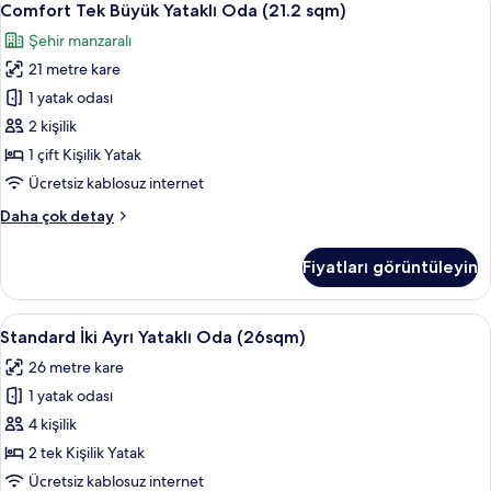
16
Comfort Tek Büyük Yataklı Oda (21.2 sqm)
Tek
Şehir manzaralı
Büyük
21 metre kare
Yataklı
Oda
1 yatak odası
(21.2
2 kişilik
sqm)
1 çift Kişilik Yatak
için
Ücretsiz kablosuz internet
tüm
Comfort
Daha çok detay
fotoğrafları
Tek
görün
Büyük
Fiyatları görüntüleyin
Yataklı
Oda
(21.2
Standard
Kuştüyü yorgan, odada kasa, güneşlik/
12
sqm)
Standard İki Ayrı Yataklı Oda (26sqm)
İki
hakkında
26 metre kare
daha
Ayrı
fazla
1 yatak odası
Yataklı
detay
Oda
4 kişilik
(26sqm)
2 tek Kişilik Yatak
için
Ücretsiz kablosuz internet