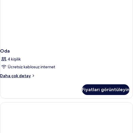
Oda
4 kişilik
Ücretsiz kablosuz internet
Oda
Daha çok detay
hakkında
daha
Fiyatları görüntüleyin
fazla
detay