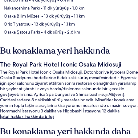
Nakanoshima Parkı
- 11 dk yürüyüş
- 1.0 km
Osaka Bilim Müzesi
- 13 dk yürüyüş
- 1.1 km
Orix Tiyatrosu
- 13 dk yürüyüş
- 1.1 km
Osaka Şatosu Parkı
- 4 dk sürüş
- 2.6 km
Bu konaklama yeri hakkında
The Royal Park Hotel Iconic Osaka Midosuji
The Royal Park Hotel Iconic Osaka Midosuji, Dotonbori ve Kyocera Dome
Osaka Stadyumu hedeflerine 5 dakikalık sürüş mesafesindedir. Egzersiz
için spor salonunu ziyaret ettikten sonra restoran olanağından yararlanıp
bir şeyler atıştırabilir veya barda/dinlenme salonunda bir içecekle
gevşeyebilirsiniz. Ayrıca Spa Dünyası ve Shinsaibashi-suji Alışveriş
Caddesi sadece 5 dakikalık sürüş mesafesindedir. Misafirler konaklama
yerinin toplu taşıma araçlarına kısa yürüme mesafesinde olmasını seviyor:
Hommachi İstasyonu 3 dakika ve Higobashi İstasyonu 12 dakika
mesafede.
İptal hakları hakkında bilgi
Bu konaklama yeri hakkında daha