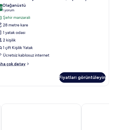
ek
igh
Olağanüstü
üyük
,0
oor)
10,0 / 10
(1
1 yorum
kkında
taklı
yorum)
Şehir manzaralı
ha
da,
zla
28 metre kare
tay
1 yatak odası
ft
2 kişilik
şilik
1 çift Kişilik Yatak
atak
in
Ücretsiz kablosuz internet
üm
ecutive
ha çok detay
otoğrafları
k
yük
örün
Fiyatları görüntüleyin
taklı
a,
ft
şilik
tak
Art Hotel Rotterdam
Rotterdam Marriott Ho
kkında
ha
zla
tay