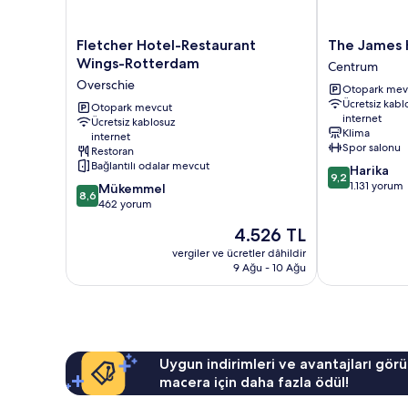
Fletcher
The
Fletcher Hotel-Restaurant
The James 
Hotel-
James
Wings-Rotterdam
Centrum
Restaurant
Hotel
Overschie
Otopark mev
Wings-
Rotterdam
Ücretsiz kabl
Rotterdam
Otopark mevcut
Centrum
internet
Ücretsiz kablosuz
Overschie
Klima
internet
Spor salonu
Restoran
Bağlantılı odalar mevcut
10
Harika
9,2
üzerinden
1.131 yorum
10
Mükemmel
8,6
9.2,
üzerinden
462 yorum
Harika,
8.6,
Güncel
4.526 TL
1.131
Mükemmel,
fiyat:
yorum
462
vergiler ve ücretler dâhildir
4.526 TL
9 Ağu - 10 Ağu
yorum
Uygun indirimleri ve avantajları görü
macera için daha fazla ödül!