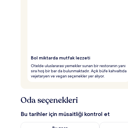
Bol miktarda mutfak lezzeti
Otelde uluslararası yemekler sunan bir restoranın yanı
sıra hoş bir bar da bulunmaktadır. Açık büfe kahvaltıda
vejetaryen ve vegan seçenekler yer alıyor.
Oda seçenekleri
Bu tarihler için müsaitliği kontrol et
Bu gece için müsaitliği kontrol et Ağu 8 - Ağu 9
Yarın için müs
Bu gece