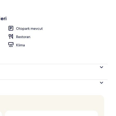
le yemeği ve akşam yemeği sunulur
eri
Otopark mevcut
Restoran
Klima