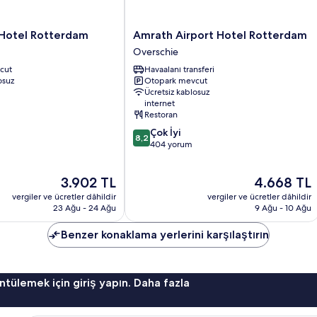
Amrath
Hotel Rotterdam
Amrath Airport Hotel Rotterdam
Airport
Overschie
Hotel
cut
Havaalanı transferi
Rotterdam
osuz
Otopark mevcut
Overschie
Ücretsiz kablosuz
internet
Restoran
10
Çok İyi
8,2
üzerinden
404 yorum
8.2,
Çok
Güncel
Güncel
3.902 TL
4.668 TL
İyi,
fiyat:
fiyat:
404
vergiler ve ücretler dâhildir
vergiler ve ücretler dâhildir
3.902 TL
4.668 TL
yorum
23 Ağu - 24 Ağu
9 Ağu - 10 Ağu
Benzer konaklama yerlerini karşılaştırın
ntülemek için giriş yapın. Daha fazla