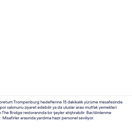
İçerik üretic
boretum Trompenburg hedeflerine 15 dakikalık yürüme mesafesinde
spor salonunu ziyaret edebilir ya da uluslar arası mutfak yemekleri
 The Bridge restoranında bir şeyler atıştırabilir. Bar/dinlenme
Kahvaltı, öğ
. Misafirler arasında yardıma hazır personel seviliyor.