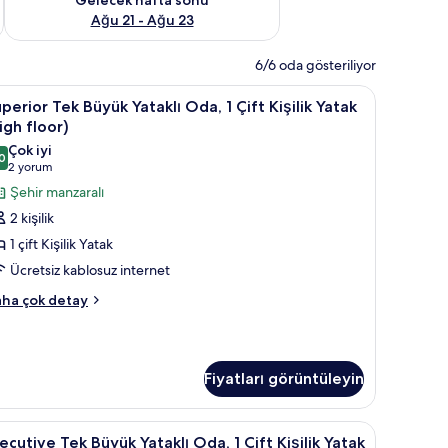
Ağu 21 - Ağu 23
6/6 oda gösteriliyor
rnet
asası, ücretsiz kablosuz İnternet
uperior
Odada kasa, güneşlik/perde, ütü/ütü masası, 
12
perior Tek Büyük Yataklı Oda, 1 Çift Kişilik Yatak
ek
igh floor)
üyük
Çok iyi
0
taklı
8,0 / 10
(2
2 yorum
da,
yorum)
Şehir manzaralı
2 kişilik
ft
1 çift Kişilik Yatak
şilik
Ücretsiz kablosuz internet
atak
perior
high
ha çok detay
k
loor)
yük
in
taklı
üm
a,
Fiyatları görüntüleyin
otoğrafları
ft
örün
şilik
asası, ücretsiz kablosuz İnternet
xecutive
Odada kasa, güneşlik/perde, ütü/ütü masası, 
10
ecutive Tek Büyük Yataklı Oda, 1 Çift Kişilik Yatak
tak