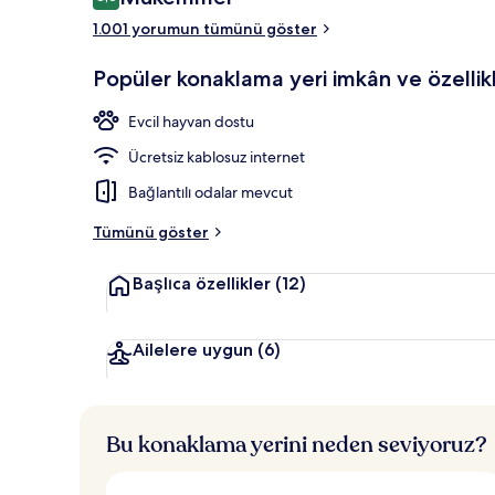
8,6/10
1.001 yorumun tümünü göster
Kahvaltı, öğ
Popüler konaklama yeri imkân ve özellikl
Evcil hayvan dostu
Ücretsiz kablosuz internet
Bağlantılı odalar mevcut
Tümünü göster
Başlıca özellikler
(12)
Ailelere uygun
(6)
Bu konaklama yerini neden seviyoruz?