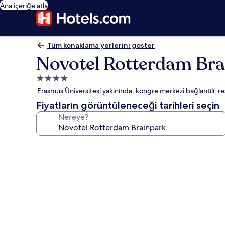
Ana içeriğe atla
Tüm konaklama yerlerini göster
Novotel Rotterdam Bra
4.0
yıldızlı
Erasmus Üniversitesi yakınında, kongre merkezi bağlantılı, res
konaklama
Fiyatların görüntüleneceği tarihleri seçin
yeri
Nereye?
Novotel
Rotterdam
Brainpark
için
fotoğraf
galerisi