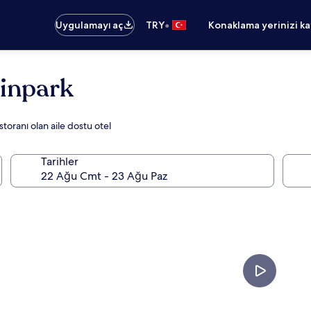
•
Uygulamayı aç
TRY
Konaklama yerinizi k
inpark
toranı olan aile dostu otel
Tarihler