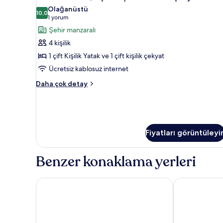
Oda,
hakkında
Olağanüstü
daha
1
10,0
10,0 / 10
(1
1 yorum
fazla
Çift
yorum)
Şehir manzaralı
detay
Kişilik
4 kişilik
Yatak
1 çift Kişilik Yatak ve 1 çift kişilik çekyat
ve
Ücretsiz kablosuz internet
Çekyat
için
Executive
Daha çok detay
Oda,
tüm
1
fotoğrafları
Çift
görün
Kişilik
Yatak
Fiyatları görüntüleyi
ve
Çekyat
hakkında
Benzer konaklama yerleri
daha
fazla
detay
Fletcher Hotel-Restaurant Wings-Rotterdam
The James Ho