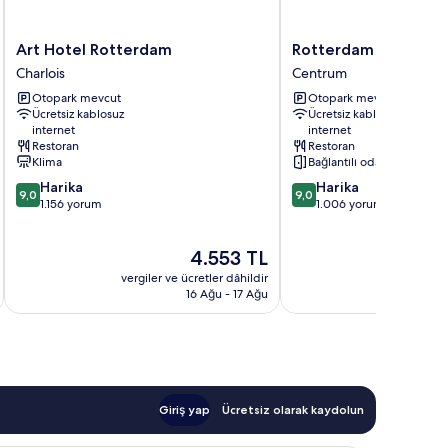
Art
Rotterdam
Art Hotel Rotterdam
Rotterdam Marriott 
Hotel
Marriott
Charlois
Centrum
Rotterdam
Hotel
Otopark mevcut
Otopark mevcut
Charlois
Centrum
Ücretsiz kablosuz
Ücretsiz kablosuz
internet
internet
Restoran
Restoran
Klima
Bağlantılı odalar mevcut
10
10
Harika
Harika
9,0
9,0
üzerinden
üzerinden
1.156 yorum
1.006 yorum
9.0,
9.0,
Harika,
Harika,
Güncel
4.553 TL
1.156
1.006
fiyat:
yorum
yorum
vergiler ve ücretler dâhildir
vergiler v
4.553 TL
16 Ağu - 17 Ağu
Giriş yap
Ücretsiz olarak kaydolun