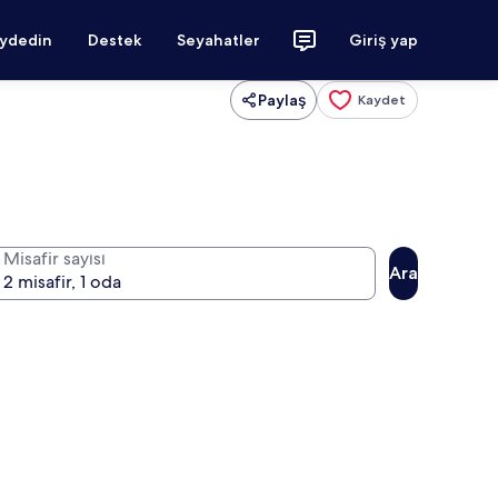
aydedin
Destek
Seyahatler
Giriş yap
Paylaş
Kaydet
Misafir sayısı
Ara