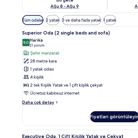
Ağu 8 - Ağu 9
A
Odalar
Tüm odalar
2 yatak
3 ve daha fazla yatak
1 yatak
için
Superior
Superior Oda (2 single beds an
mevcut
11
Superior Oda (2 single beds and sofa)
Oda
filtreler
Harika
(2
9,0
9,0 / 10
(21
21 yorum
single
yorum)
Şehir manzaralı
beds
28 metre kare
and
1 yatak odası
sofa)
4 kişilik
için
2 tek Kişilik Yatak ve 1 çift kişilik çekyat
tüm
fotoğrafları
Ücretsiz kablosuz internet
görün
Superior
Daha çok detay
Oda
(2
Fiyatları görüntüleyi
single
beds
and
Executive
Odada kasa, güneşlik/perde, üt
8
sofa)
Executive Oda, 1 Çift Kişilik Yatak ve Çekyat