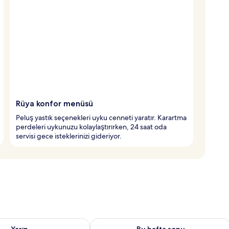
Rüya konfor menüsü
Peluş yastık seçenekleri uyku cenneti yaratır. Karartma
perdeleri uykunuzu kolaylaştırırken, 24 saat oda
servisi gece isteklerinizi gideriyor.
aitliği kontrol et Ağu 9 - Ağu 10
Bu hafta sonu için müsaitliği kontrol e
Yarın
Bu hafta sonu