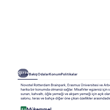
77+
Genel Bakış
Odalar
Konum
Politikalar
Novotel Rotterdam Brainpark, Erasmus Üniversitesi ve Ar
harika bir konumda olmanızı sağlar. Misafirler egzersiz için 
sunan, kahvaltı, öğle yemeği ve akşam yemeği için açık olan
salonu, teras ve bahçe diğer öne çıkan özellikler arasındadır
Yorumlar
Mükemmel
8,6