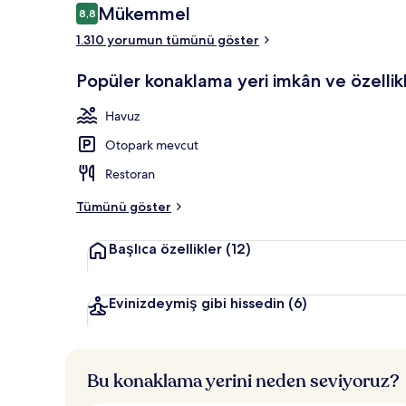
Yorumlar
Mükemmel
8,8
8,8/10
1.310 yorumun tümünü göster
The Level Pr
Popüler konaklama yeri imkân ve özellikl
Havuz
Otopark mevcut
Restoran
Tümünü göster
Başlıca özellikler
(12)
Evinizdeymiş gibi hissedin
(6)
Bu konaklama yerini neden seviyoruz?