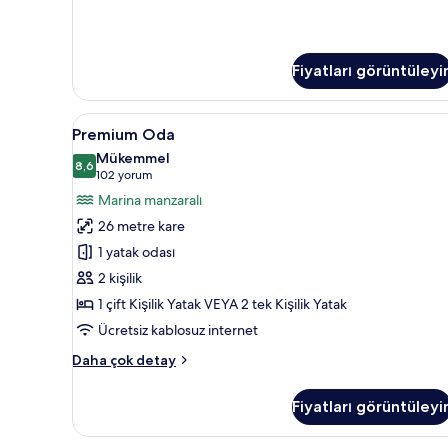
detay
Fiyatları görüntüleyi
Premium
Kaliteli yatak takımı, minibar,
7
Premium Oda
Oda
Mükemmel
için
8,6
8,6 / 10
(102
102 yorum
tüm
yorum)
Marina manzaralı
fotoğrafları
26 metre kare
görün
1 yatak odası
2 kişilik
1 çift Kişilik Yatak VEYA 2 tek Kişilik Yatak
Ücretsiz kablosuz internet
Premium
Daha çok detay
Oda
hakkında
Fiyatları görüntüleyi
daha
fazla