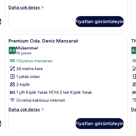
Vi
Premium
Daha çok detay
Ad
Guest
On
Room
ha
n
Fiyatları görüntüleyin
hakkında
da
daha
fa
fazla
de
 odada kasa, masa
Premium
Kaliteli yatak takımı, minibar, odada k
T
7
detay
Premium Oda, Deniz Manzaralı
Th
Oda,
L
Mükemmel
Deniz
8,8
M
8,
8,8 / 10
(70
70 yorum
Manzaralı
R
yorum)
Okyanus manzarası
için
w
26 metre kare
tüm
P
1 yatak odası
fotoğrafları
A
2 kişilik
görün
A
1 çift Kişilik Yatak VEYA 2 tek Kişilik Yatak
O
iç
Ücretsiz kablosuz internet
t
Premium
T
Daha çok detay
Da
f
Oda,
Le
Deniz
Me
g
n
Fiyatları görüntüleyin
Manzaralı
R
hakkında
wi