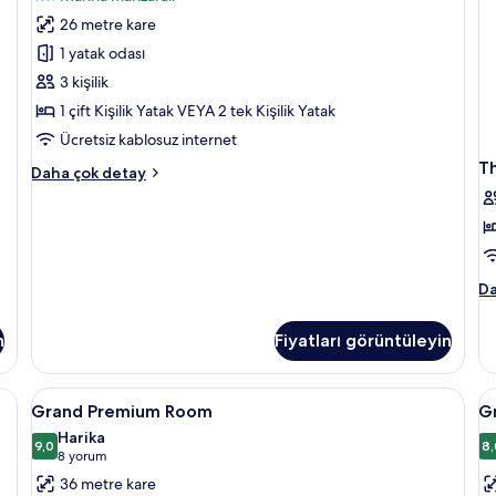
tüm
26 metre kare
fotoğrafları
1 yatak odası
görün
3 kişilik
1 çift Kişilik Yatak VEYA 2 tek Kişilik Yatak
Ücretsiz kablosuz internet
Th
Premium
Daha çok detay
Room
(2+1)
hakkında
daha
fazla
T
Da
detay
Le
Pr
n
Fiyatları görüntüleyin
Su
ha
da
Grand
Kaliteli yatak takımı, minibar, odada k
G
5
fa
Grand Premium Room
G
Premium
P
de
Harika
Room
9,0
R
8,
9,0 / 10
(8
8 yorum
için
(
yorum)
36 metre kare