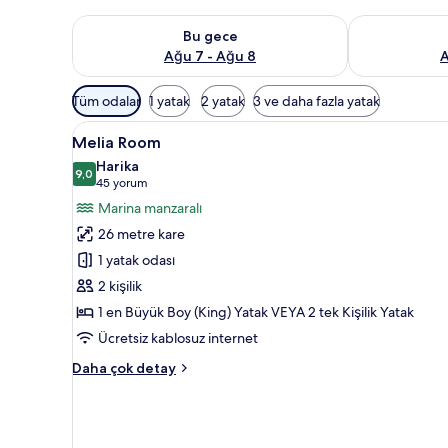
Bu gece için müsaitliği kontrol et Ağu 7 - Ağu 8
Yarın için müs
Bu gece
Ağu 7 - Ağu 8
A
Odalar
Tüm odalar
1 yatak
2 yatak
3 ve daha fazla yatak
için
Melia
Melia Room | Odadan manzar
mevcut
7
Melia Room
Room
filtreler
Harika
için
9,0
9,0 / 10
(45
45 yorum
tüm
yorum)
Marina manzaralı
fotoğrafları
26 metre kare
görün
1 yatak odası
2 kişilik
1 en Büyük Boy (King) Yatak VEYA 2 tek Kişilik Yatak
Ücretsiz kablosuz internet
Melia
Daha çok detay
Room
hakkında
daha
fazla