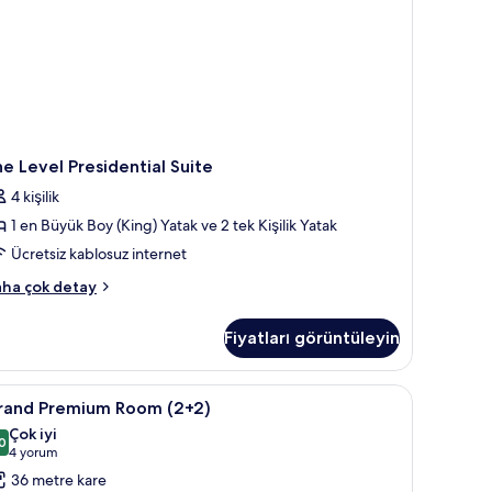
e Level Presidential Suite
4 kişilik
1 en Büyük Boy (King) Yatak ve 2 tek Kişilik Yatak
Ücretsiz kablosuz internet
he
ha çok detay
vel
esidential
Fiyatları görüntüleyin
ite
kkında
ha
asa, masa
rand
Kaliteli yatak takımı, minibar, odada kasa, mas
5
zla
rand Premium Room (2+2)
remium
tay
Çok iyi
oom
0
8,0 / 10
(4
4 yorum
2+2)
yorum)
36 metre kare