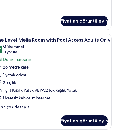
ew
ults
ly
kkında
Fiyatları görüntüleyin
ha
zla
tay
asa, masa
he
The Level Melia Room with Pool Access Adults O
6
e Level Melia Room with Pool Access Adults Only
evel
Mükemmel
elia
6
8,6 / 10
(10
10 yorum
oom
yorum)
Deniz manzarası
ith
26 metre kare
ool
1 yatak odası
ccess
2 kişilik
dults
1 çift Kişilik Yatak VEYA 2 tek Kişilik Yatak
nly
in
Ücretsiz kablosuz internet
üm
he
ha çok detay
otoğrafları
vel
lia
örün
Fiyatları görüntüleyin
oom
th