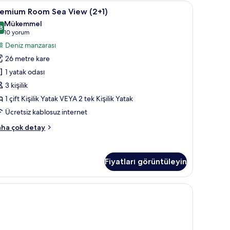
ol
asa, masa
remium
Kaliteli yatak takımı, minibar, odada kasa, mas
8
cess
remium Room Sea View (2+1)
oom
ults
Mükemmel
ly
ea
8
8,8 / 10
(10
10 yorum
kkında
iew
yorum)
Deniz manzarası
ha
+1)
zla
26 metre kare
in
tay
1 yatak odası
üm
3 kişilik
otoğrafları
1 çift Kişilik Yatak VEYA 2 tek Kişilik Yatak
örün
Ücretsiz kablosuz internet
remium
ha çok detay
oom
a
ew
Fiyatları görüntüleyin
+1)
kkında
ha
asa, masa
zla
tay