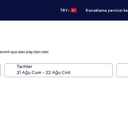
•
TRY
Konaklama yerinizi k
nımlı spa olan plaj olan otel
Tarihler