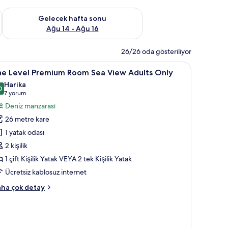
et Ağu 7 - Ağu 9
Önümüzdeki hafta sonu için müsaitliği kontrol et Ağu 14 - Ağu
Gelecek hafta sonu
Ağu 14 - Ağu 16
26/26 oda gösteriliyor
he
Kaliteli yatak takımı, minibar, odada kasa, mas
13
he Level Premium Room Sea View Adults Only
evel
Harika
remium
0
9,0 / 10
(7
7 yorum
oom
yorum)
Deniz manzarası
ea
26 metre kare
iew
1 yatak odası
dults
2 kişilik
nly
1 çift Kişilik Yatak VEYA 2 tek Kişilik Yatak
in
üm
Ücretsiz kablosuz internet
otoğrafları
he
ha çok detay
örün
vel
remium
oom
a