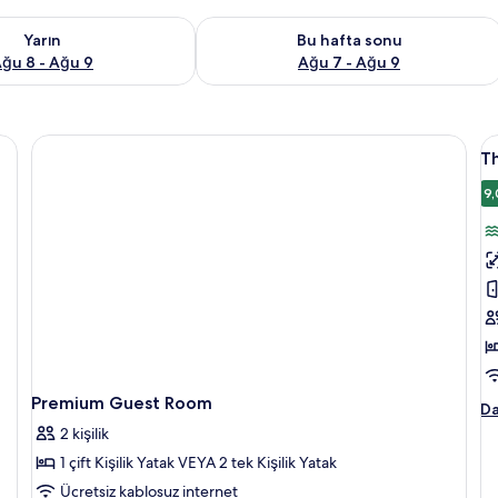
aitliği kontrol et Ağu 8 - Ağu 9
Bu hafta sonu için müsaitliği kontrol 
Yarın
Bu hafta sonu
ğu 8 - Ağu 9
Ağu 7 - Ağu 9
a
T
T
L
P
9,
R
S
V
A
O
iç
t
f
Premium Guest Room
T
Da
g
Le
2 kişilik
P
1 çift Kişilik Yatak VEYA 2 tek Kişilik Yatak
R
Se
Ücretsiz kablosuz internet