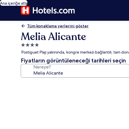
Ana içeriğe atla
Tüm konaklama yerlerini göster
Melia Alicante
4.0
yıldızlı
Postiguet Plajı yakınında, kongre merkezi bağlantılı, tam dona
konaklama
Fiyatların görüntüleneceği tarihleri seçin
yeri
Nereye?
Melia
Alicante
için
fotoğraf
galerisi