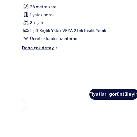
(3AD)
fazla
26 metre kare
için
detay
1 yatak odası
tüm
3 kişilik
fotoğrafları
1 çift Kişilik Yatak VEYA 2 tek Kişilik Yatak
görün
Ücretsiz kablosuz internet
Premium
Daha çok detay
Room
Sea
View
(3AD)
hakkında
daha
fazla
detay
Fiyatları görüntüleyi