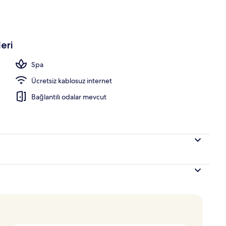
emium Junior Suite Sea View Adults Only | Odadan manzara
eri
Spa
Ücretsiz kablosuz internet
Bağlantılı odalar mevcut