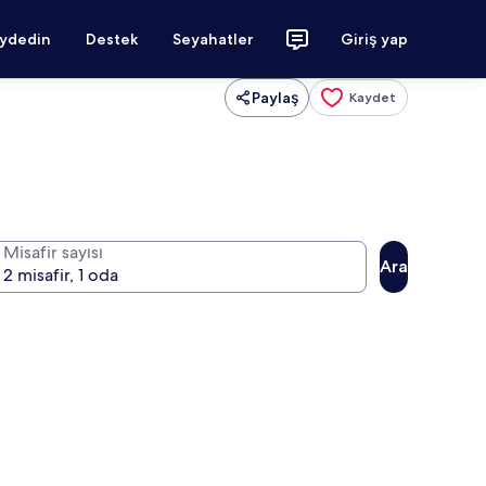
aydedin
Destek
Seyahatler
Giriş yap
Paylaş
Kaydet
Misafir sayısı
Ara