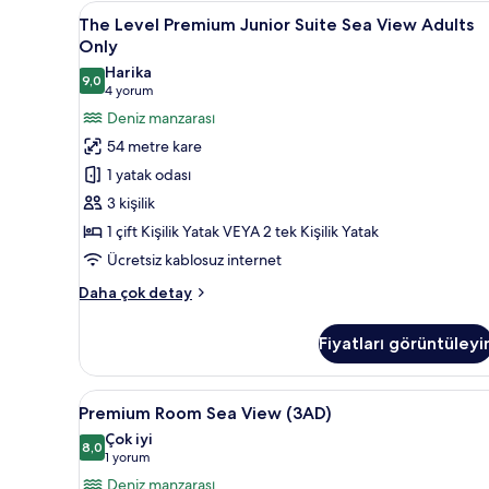
detay
The
The Level Premium Junior Suite
15
The Level Premium Junior Suite Sea View Adults
Level
Only
Premium
Harika
9,0
Junior
9,0 / 10
(4
4 yorum
Suite
yorum)
Deniz manzarası
Sea
54 metre kare
View
1 yatak odası
Adults
3 kişilik
Only
1 çift Kişilik Yatak VEYA 2 tek Kişilik Yatak
için
Ücretsiz kablosuz internet
tüm
fotoğrafları
The
Daha çok detay
görün
Level
Premium
Fiyatları görüntüleyi
Junior
Suite
Sea
Premium
Kaliteli yatak takımı, minibar,
8
View
Premium Room Sea View (3AD)
Room
Adults
Çok iyi
Only
Sea
8,0
8,0 / 10
(1
1 yorum
hakkında
View
yorum)
Deniz manzarası
daha