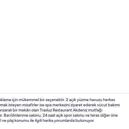
Her gün ücret
onaklama için mükemmel bir seçenektir. 2 açık yüzme havuzu herkes
rtmak isteyen misafirler ise spa merkezini ziyaret ederek vücut bakımı
anzaralı bir mekân olan Trasluz Restaurant Akdeniz mutfağı
Havadan g
r. Bar/dinlenme salonu, 24 saat açık spor salonu ve teras diğer öne
el ve plaj konumu ile ilgili harika yorumlarda bulunuyor.