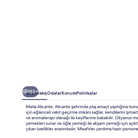
152+
Genel Bakış
Odalar
Konum
Politikalar
Melia Alicante, Alicante şehrinde plaj amaçlı yaptığınız k
için eğlenceli vakit geçirme imkânı sağlar, kendilerini şıma
ve aromaterapi olanağı ile keyiflerine bakabilir. Okyanus m
yemekleri sunar ve öğle yemeği ile akşam yemeği için açıktı
çıkan özellikler arasındadır. Misafirler yardıma hazır person