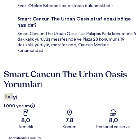
Evet. Otelde Bites adlı bir restoran bulunmaktadır.
Smart Cancun The Urban Oasis etrafındaki bölge
nasıldır?
Smart Cancun The Urban Oasis, Las Palapas Parkı konumuna 6
dakikalık yürüyüş mesafesinde ve Plaza 28 konumuna 19
dakikalık yürüyüş mesafesinde, Cancun Merkezi
konumundadır.
Smart Cancun The Urban Oasis
Yorumlar
Yorumları
İyi
7,6
1.000 yorum
8,0
7,8
8,0
Temizlik
Konum
Personel ve servis
Yorumlar
Doğrulanmış yorum