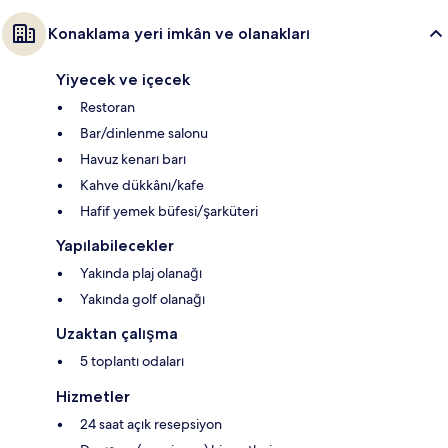
Konaklama yeri imkân ve olanakları
Yiyecek ve içecek
Restoran
Bar/dinlenme salonu
Havuz kenarı barı
Kahve dükkânı/kafe
Hafif yemek büfesi/şarküteri
Yapılabilecekler
Yakında plaj olanağı
Yakında golf olanağı
Uzaktan çalışma
5 toplantı odaları
Hizmetler
24 saat açık resepsiyon