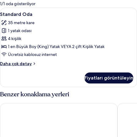
mevcut
1/1 oda gösteriliyor
filtreler
Standard
Odada kasa, dizüstü bilgisayar çalışma
5
Standard Oda
Oda
35 metre kare
için
1 yatak odası
tüm
fotoğrafları
4 kişilik
görün
1 en Büyük Boy (King) Yatak VEYA 2 çift Kişilik Yatak
Ücretsiz kablosuz internet
Standard
Daha çok detay
Oda
hakkında
Fiyatları görüntüleyin
daha
fazla
detay
Benzer konaklama yerleri
Krystal Urban Cancun & Beach Club
Oh! Canc