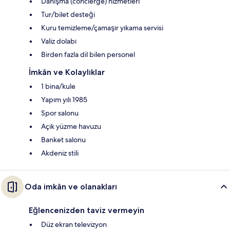
Danışma (concierge) hizmetleri
Tur/bilet desteği
Kuru temizleme/çamaşır yıkama servisi
Valiz dolabı
Birden fazla dil bilen personel
İmkân ve Kolaylıklar
1 bina/kule
Yapım yılı 1985
Spor salonu
Açık yüzme havuzu
Banket salonu
Akdeniz stili
Oda imkân ve olanakları
Eğlencenizden taviz vermeyin
Düz ekran televizyon