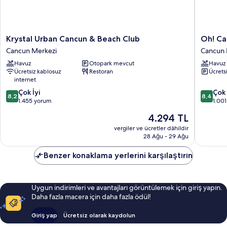
Krystal
Oh!
Krystal Urban Cancun & Beach Club
Oh! Ca
Urban
Cancun
Cancun Merkezi
Cancun 
Cancun
The
Havuz
Otopark mevcut
Havuz
&
Urban
Ücretsiz kablosuz
Restoran
Ücrets
Beach
Oasis
internet
Club
&
10
10
Cancun
Çok İyi
Beach
Çok 
8,2
8,4
üzerinden
üzerind
Merkezi
1.455 yorum
Club
1.00
8.2,
8.4,
Cancun
Güncel
4.294 TL
Çok
Çok
Merkezi
fiyat:
İyi,
İyi,
vergiler ve ücretler dâhildir
4.294 TL
28 Ağu - 29 Ağu
1.455
1.001
yorum
yorum
Benzer konaklama yerlerini karşılaştırın
Uygun indirimleri ve avantajları görüntülemek için giriş yapın.
Daha fazla macera için daha fazla ödül!
Giriş yap
Ücretsiz olarak kaydolun