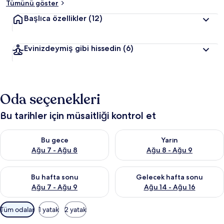
Tümünü göster
Başlıca özellikler
(12)
Evinizdeymiş gibi hissedin
(6)
Oda seçenekleri
Bu tarihler için müsaitliği kontrol et
Bu gece için müsaitliği kontrol et Ağu 7 - Ağu 8
Yarın için müsaitliği kontrol e
Bu gece
Yarın
Ağu 7 - Ağu 8
Ağu 8 - Ağu 9
Bu hafta sonu için müsaitliği kontrol et Ağu 7 - Ağu 9
Önümüzdeki hafta sonu için müs
Bu hafta sonu
Gelecek hafta sonu
Ağu 7 - Ağu 9
Ağu 14 - Ağu 16
Odalar
Tüm odalar
1 yatak
2 yatak
için