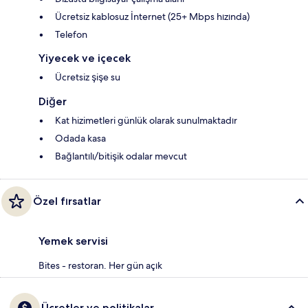
Ücretsiz kablosuz İnternet (25+ Mbps hızında)
Telefon
Yiyecek ve içecek
Ücretsiz şişe su
Diğer
Kat hizimetleri günlük olarak sunulmaktadır
Odada kasa
Bağlantılı/bitişik odalar mevcut
Özel fırsatlar
Yemek servisi
Bites - restoran. Her gün açık
Ücretler ve politikalar