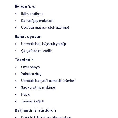
Ev konforu
İklimlendirme
Kahve/çay makinesi
Ütü/ütü masası (istek üzerine)
Rahat uyuyun
Ücretsiz beşik/çocuk yatağı
Çarşaf takımı verilir
Tazelenin
Özel banyo
Yalnızca duş
Ücretsiz banyo/kozmetik ürünleri
Saç kurutma makinesi
Havlu
Tuvalet kâğıdı
Bağlantınızı sürdürün
Dizüstü bilgisayar çalışma alanı