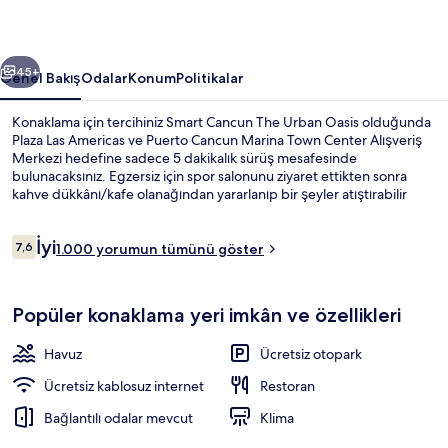
fotoğraf
galerisi
ceki
Sonraki
45+
Genel Bakış
Odalar
Konum
Politikalar
Konaklama için tercihiniz Smart Cancun The Urban Oasis olduğunda
Plaza Las Americas ve Puerto Cancun Marina Town Center Alışveriş
Merkezi hedefine sadece 5 dakikalık sürüş mesafesinde
bulunacaksınız. Egzersiz için spor salonunu ziyaret ettikten sonra
kahve dükkânı/kafe olanağından yararlanıp bir şeyler atıştırabilir
veya barda/dinlenme salonunda bir içecekle gevşeyebilirsiniz. Açık
havuz, havuz kenarı barı ve hafif yemek büfesi/şarküteri; bu Akdeniz
Yorumlar
İyi
stili otel dâhilindeki diğer özellikler arasındadır. Misafirler yardıma
7,6
1.000 yorumun tümünü göster
7,6/10
hazır personel hakkında harika yorumlarda bulunuyor.
Açık yüzme havuzu
Popüler konaklama yeri imkân ve özellikleri
Havuz
Ücretsiz otopark
Ücretsiz kablosuz internet
Restoran
Bağlantılı odalar mevcut
Klima