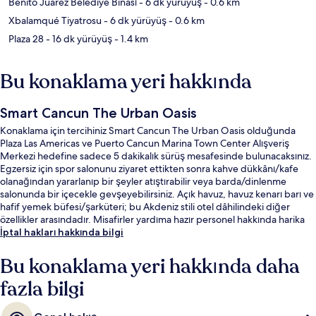
Benito Juarez Belediye Binası
- 6 dk yürüyüş
- 0.6 km
Xbalamqué Tiyatrosu
- 6 dk yürüyüş
- 0.6 km
Plaza 28
- 16 dk yürüyüş
- 1.4 km
Bu konaklama yeri hakkında
Smart Cancun The Urban Oasis
Konaklama için tercihiniz Smart Cancun The Urban Oasis olduğunda
Plaza Las Americas ve Puerto Cancun Marina Town Center Alışveriş
Merkezi hedefine sadece 5 dakikalık sürüş mesafesinde bulunacaksınız.
Egzersiz için spor salonunu ziyaret ettikten sonra kahve dükkânı/kafe
olanağından yararlanıp bir şeyler atıştırabilir veya barda/dinlenme
salonunda bir içecekle gevşeyebilirsiniz. Açık havuz, havuz kenarı barı ve
hafif yemek büfesi/şarküteri; bu Akdeniz stili otel dâhilindeki diğer
özellikler arasındadır. Misafirler yardıma hazır personel hakkında harika
yorumlarda bulunuyor.
İptal hakları hakkında bilgi
Bu konaklama yeri hakkında daha
fazla bilgi