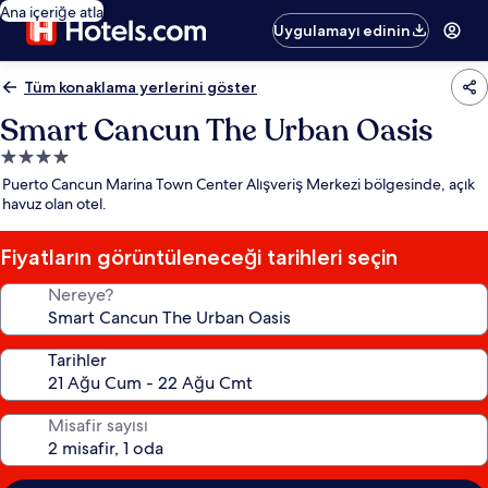
Ana içeriğe atla
Uygulamayı edinin
Tüm konaklama yerlerini göster
Smart Cancun The Urban Oasis
4.0
yıldızlı
Puerto Cancun Marina Town Center Alışveriş Merkezi bölgesinde, açık
konaklama
havuz olan otel.
yeri
Fiyatların görüntüleneceği tarihleri seçin
Nereye?
Tarihler
Misafir sayısı