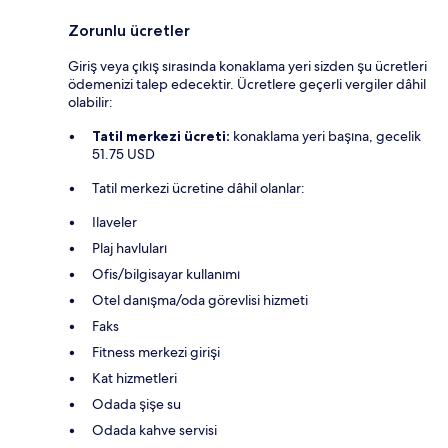
Zorunlu ücretler
Giriş veya çıkış sırasında konaklama yeri sizden şu ücretleri
ödemenizi talep edecektir. Ücretlere geçerli vergiler dâhil
olabilir:
Tatil merkezi ücreti:
konaklama yeri başına, gecelik
51.75 USD
Tatil merkezi ücretine dâhil olanlar:
Ilaveler
Plaj havluları
Ofis/bilgisayar kullanımı
Otel danışma/oda görevlisi hizmeti
Faks
Fitness merkezi girişi
Kat hizmetleri
Odada şişe su
Odada kahve servisi