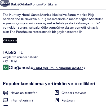
72+
Genel Bakış
Odalar
Konum
Politikalar
The Huntley Hotel, Santa Monica İskelesi ve Santa Monica Plajı
hedeflerine 10 dakikalık sürüş mesafesinde olmanızı sağlar. Misafirler
egzersiz için spor salonunu ziyaret edebilir ya da Kaliforniya mutfağı
yemekleri sunan, kahvaltı, öğle yemeği ve akşam yemeği için açık
olan The Penthouse restoranında bir şeyler atıştırabilir.
Bar/dinlenme salonu, jakuziler ve hafif yemek büfesi/şarküteri, bu
lüks otel dahilindeki öne çıkan diğer özelliklerdir. Misafirler yardıma
VIP Access
hazır personel ve restoran ile ilgili harika yorumlarda bulunuyor.
Şu
19.582 TL
Dış mekân
anki
vergiler ve ücretler dâhildir
fiyat
7 Eyl - 8 Eyl
19.582 TL
Yorumlar
Olağanüstü
9,4
2.654 yorumun tümünü göster
9,4/10
Popüler konaklama yeri imkân ve özellikleri
Havaalanı transferi
Otopark mevcut
İnternet erişimi
Restoran