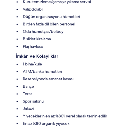
Kuru temizleme/çamaşır yıkama servisi
Valiz dolabı
Düğün organizasyonu hizmetleri
Birden fazla dil bilen personel
Oda hizmetçisi/belboy
Bisiklet kiralama
Plaj havlusu
İmkân ve Kolaylıklar
1 bina/kule
ATM/banka hizmetleri
Resepsiyonda emanet kasası
Bahçe
Teras
Spor salonu
Jakuzi
Yiyeceklerin en az %80'i yerel olarak temin edilir
En az %80 organik yiyecek