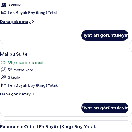
detay
fotoğrafları
3 kişilik
görün
1 en Büyük Boy (King) Yatak
Signature
Daha çok detay
Süit
hakkında
Fiyatları görüntüleyin
daha
fazla
detay
Malibu
Malibu Suite | Mısır pamuklu çarşaf tak
7
Malibu Suite
Suite
Okyanus manzarası
için
52 metre kare
tüm
fotoğrafları
3 kişilik
görün
1 en Büyük Boy (King) Yatak
Malibu
Daha çok detay
Suite
hakkında
Fiyatları görüntüleyin
daha
fazla
detay
Panoramic
Panoramic Oda, 1 En Büyük (King) Boy Y
9
Panoramic Oda, 1 En Büyük (King) Boy Yatak
Oda,