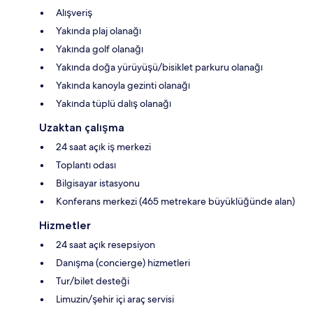
Alışveriş
Yakında plaj olanağı
Yakında golf olanağı
Yakında doğa yürüyüşü/bisiklet parkuru olanağı
Yakında kanoyla gezinti olanağı
Yakında tüplü dalış olanağı
Uzaktan çalışma
24 saat açık iş merkezi
Toplantı odası
Bilgisayar istasyonu
Konferans merkezi (465 metrekare büyüklüğünde alan)
Hizmetler
24 saat açık resepsiyon
Danışma (concierge) hizmetleri
Tur/bilet desteği
Limuzin/şehir içi araç servisi