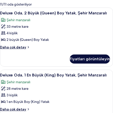
mevcut
11/11 oda gösteriliyor
filtreler
Deluxe
Deluxe Oda, 2 Büyük (Queen) Boy Yatak
9
Deluxe Oda, 2 Büyük (Queen) Boy Yatak, Şehir Manzaralı
Oda,
Şehir manzaralı
2
33 metre kare
Büyük
(Queen)
4 kişilik
Boy
2 büyük (Queen) Boy Yatak
Yatak,
Deluxe
Daha çok detay
Şehir
Oda,
Manzaralı
2
Fiyatları görüntüleyin
Büyük
için
(Queen)
tüm
Boy
Deluxe
Deluxe Oda, 1 En Büyük (King) Boy Yata
fotoğrafları
9
Yatak,
Deluxe Oda, 1 En Büyük (King) Boy Yatak, Şehir Manzaralı
Oda,
Şehir
görün
Şehir manzaralı
Manzaralı
1
hakkında
28 metre kare
En
daha
Büyük
3 kişilik
fazla
(King)
detay
1 en Büyük Boy (King) Yatak
Boy
Deluxe
Daha çok detay
Yatak,