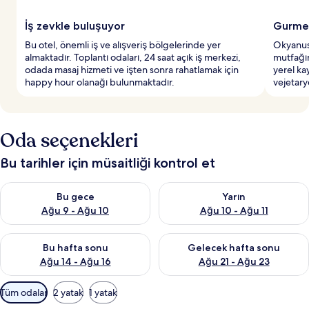
İş zevkle buluşuyor
Gurme
Bu otel, önemli iş ve alışveriş bölgelerinde yer
Okyanus 
almaktadır. Toplantı odaları, 24 saat açık iş merkezi,
mutfağın
odada masaj hizmeti ve işten sonra rahatlamak için
yerel ka
happy hour olanağı bulunmaktadır.
vejetary
Oda seçenekleri
Bu tarihler için müsaitliği kontrol et
Bu gece için müsaitliği kontrol et Ağu 9 - Ağu 10
Yarın için müsaitliği kontrol et
Bu gece
Yarın
Ağu 9 - Ağu 10
Ağu 10 - Ağu 11
Bu hafta sonu için müsaitliği kontrol et Ağu 14 - Ağu 16
Önümüzdeki hafta sonu için mü
Bu hafta sonu
Gelecek hafta sonu
Ağu 14 - Ağu 16
Ağu 21 - Ağu 23
Odalar
Tüm odalar
2 yatak
1 yatak
için