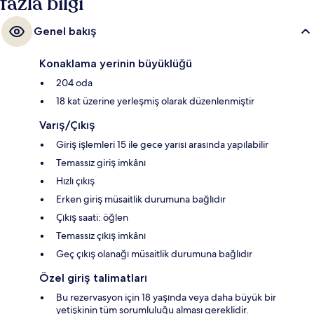
fazla bilgi
Genel bakış
Konaklama yerinin büyüklüğü
204 oda
18 kat üzerine yerleşmiş olarak düzenlenmiştir
Varış/Çıkış
Giriş işlemleri 15 ile gece yarısı arasında yapılabilir
Temassız giriş imkânı
Hızlı çıkış
Erken giriş müsaitlik durumuna bağlıdır
Çıkış saati: öğlen
Temassız çıkış imkânı
Geç çıkış olanağı müsaitlik durumuna bağlıdır
Özel giriş talimatları
Bu rezervasyon için 18 yaşında veya daha büyük bir
yetişkinin tüm sorumluluğu alması gereklidir.