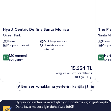
Hyatt
The
Hyatt Centric Delfina Santa Monica
The Pi
Centric
Pierside
Ocean Park
Santa M
Delfina
Santa
Havuz
Evcil hayvan dostu
Havuz
Santa
Monica
Otopark mevcut
Ücretsiz kablosuz
Otopa
Monica
Santa
internet
Ocean
Monica
10
10
Park
Mükemmel
Merkez
Har
8,6
9,0
üzerinden
üzerind
699 yorum
1.48
8.6,
9.0,
Güncel
15.354 TL
Mükemmel,
Harika,
fiyat:
699
1.484
vergiler ve ücretler dâhildir
15.354 TL
31 Ağu - 1 Eyl
yorum
yorum
Benzer konaklama yerlerini karşılaştırın
Uygun indirimleri ve avantajları görüntülemek için giriş yapın.
Daha fazla macera için daha fazla ödül!