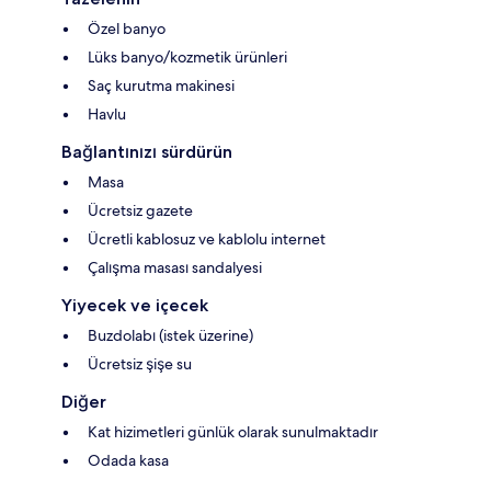
Özel banyo
Lüks banyo/kozmetik ürünleri
Saç kurutma makinesi
Havlu
Bağlantınızı sürdürün
Masa
Ücretsiz gazete
Ücretli kablosuz ve kablolu internet
Çalışma masası sandalyesi
Yiyecek ve içecek
Buzdolabı (istek üzerine)
Ücretsiz şişe su
Diğer
Kat hizimetleri günlük olarak sunulmaktadır
Odada kasa