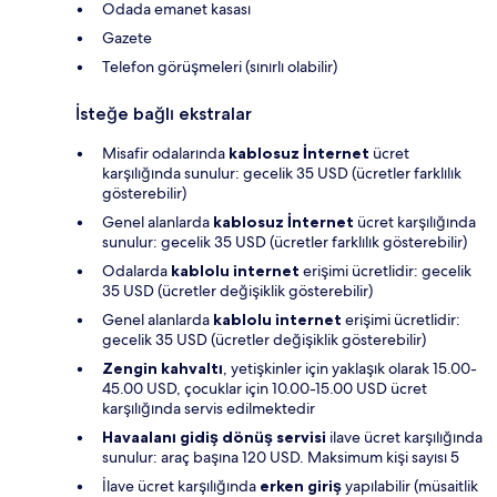
Odada emanet kasası
Gazete
Telefon görüşmeleri (sınırlı olabilir)
İsteğe bağlı ekstralar
Misafir odalarında
kablosuz İnternet
ücret
karşılığında sunulur: gecelik 35 USD (ücretler farklılık
gösterebilir)
Genel alanlarda
kablosuz İnternet
ücret karşılığında
sunulur: gecelik 35 USD (ücretler farklılık gösterebilir)
Odalarda
kablolu internet
erişimi ücretlidir: gecelik
35 USD (ücretler değişiklik gösterebilir)
Genel alanlarda
kablolu internet
erişimi ücretlidir:
gecelik 35 USD (ücretler değişiklik gösterebilir)
Zengin kahvaltı
, yetişkinler için yaklaşık olarak 15.00-
45.00 USD, çocuklar için 10.00-15.00 USD ücret
karşılığında servis edilmektedir
Havaalanı gidiş dönüş servisi
ilave ücret karşılığında
sunulur: araç başına 120 USD. Maksimum kişi sayısı 5
İlave ücret karşılığında
erken giriş
yapılabilir (müsaitlik