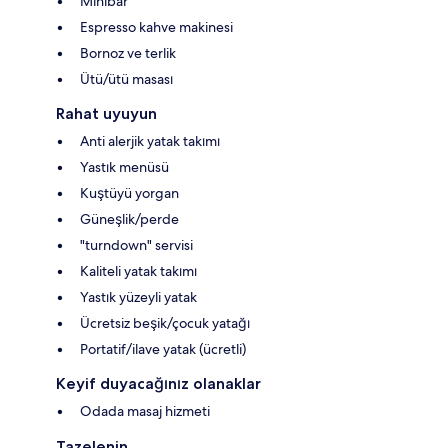
Minibar
Espresso kahve makinesi
Bornoz ve terlik
Ütü/ütü masası
Rahat uyuyun
Anti alerjik yatak takımı
Yastık menüsü
Kuştüyü yorgan
Güneşlik/perde
"turndown" servisi
Kaliteli yatak takımı
Yastık yüzeyli yatak
Ücretsiz beşik/çocuk yatağı
Portatif/ilave yatak (ücretli)
Keyif duyacağınız olanaklar
Odada masaj hizmeti
Tazelenin