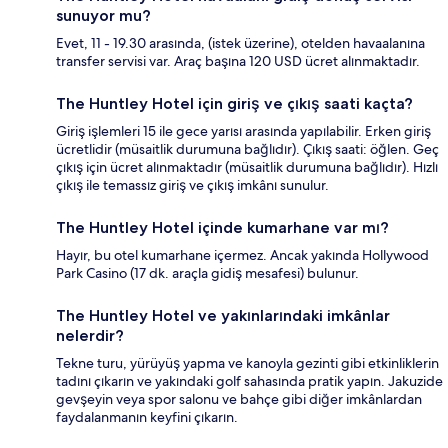
sunuyor mu?
Evet, 11 - 19.30 arasında, (istek üzerine), otelden havaalanına
transfer servisi var. Araç başına 120 USD ücret alınmaktadır.
The Huntley Hotel için giriş ve çıkış saati kaçta?
Giriş işlemleri 15 ile gece yarısı arasında yapılabilir. Erken giriş
ücretlidir (müsaitlik durumuna bağlıdır). Çıkış saati: öğlen. Geç
çıkış için ücret alınmaktadır (müsaitlik durumuna bağlıdır). Hızlı
çıkış ile temassız giriş ve çıkış imkânı sunulur.
The Huntley Hotel içinde kumarhane var mı?
Hayır, bu otel kumarhane içermez. Ancak yakında Hollywood
Park Casino (17 dk. araçla gidiş mesafesi) bulunur.
The Huntley Hotel ve yakınlarındaki imkânlar
nelerdir?
Tekne turu, yürüyüş yapma ve kanoyla gezinti gibi etkinliklerin
tadını çıkarın ve yakındaki golf sahasında pratik yapın. Jakuzide
gevşeyin veya spor salonu ve bahçe gibi diğer imkânlardan
faydalanmanın keyfini çıkarın.