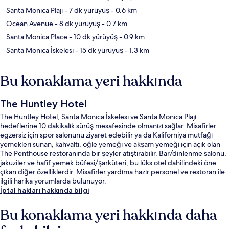
Santa Monica Plajı
- 7 dk yürüyüş
- 0.6 km
Ocean Avenue
- 8 dk yürüyüş
- 0.7 km
Santa Monica Place
- 10 dk yürüyüş
- 0.9 km
Santa Monica İskelesi
- 15 dk yürüyüş
- 1.3 km
Bu konaklama yeri hakkında
The Huntley Hotel
The Huntley Hotel, Santa Monica İskelesi ve Santa Monica Plajı
hedeflerine 10 dakikalık sürüş mesafesinde olmanızı sağlar. Misafirler
egzersiz için spor salonunu ziyaret edebilir ya da Kaliforniya mutfağı
yemekleri sunan, kahvaltı, öğle yemeği ve akşam yemeği için açık olan
The Penthouse restoranında bir şeyler atıştırabilir. Bar/dinlenme salonu,
jakuziler ve hafif yemek büfesi/şarküteri, bu lüks otel dahilindeki öne
çıkan diğer özelliklerdir. Misafirler yardıma hazır personel ve restoran ile
ilgili harika yorumlarda bulunuyor.
İptal hakları hakkında bilgi
Bu konaklama yeri hakkında daha