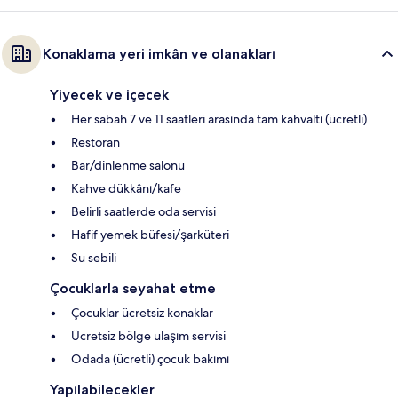
Konaklama yeri imkân ve olanakları
Yiyecek ve içecek
Her sabah 7 ve 11 saatleri arasında tam kahvaltı (ücretli)
Restoran
Bar/dinlenme salonu
Kahve dükkânı/kafe
Belirli saatlerde oda servisi
Hafif yemek büfesi/şarküteri
Su sebili
Çocuklarla seyahat etme
Çocuklar ücretsiz konaklar
Ücretsiz bölge ulaşım servisi
Odada (ücretli) çocuk bakımı
Yapılabilecekler