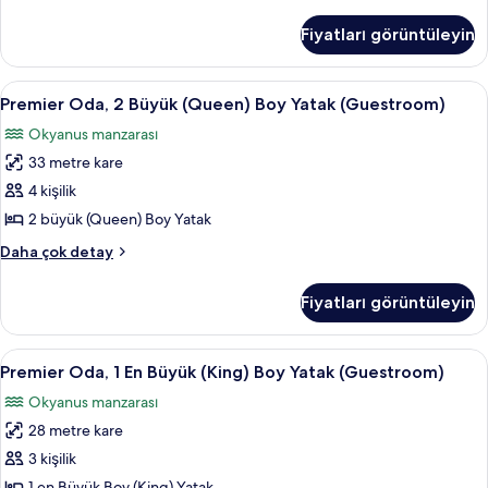
Oda,
Şehir
1
Fiyatları görüntüleyin
En
Manzaralı
Büyük
için
(King)
Premier
Premier Oda, 2 Büyük (Queen) Boy Yata
tüm
7
Boy
Premier Oda, 2 Büyük (Queen) Boy Yatak (Guestroom)
Oda,
Yatak,
fotoğrafları
Okyanus manzarası
Şehir
2
görün
Manzaralı
33 metre kare
Büyük
hakkında
(Queen)
4 kişilik
daha
Boy
fazla
2 büyük (Queen) Boy Yatak
detay
Yatak
Premier
Daha çok detay
(Guestroom)
Oda,
için
2
Fiyatları görüntüleyin
Büyük
tüm
(Queen)
fotoğrafları
Boy
Premier
Mısır pamuklu çarşaf takımı, kaliteli 
görün
7
Yatak
Premier Oda, 1 En Büyük (King) Boy Yatak (Guestroom)
Oda,
(Guestroom)
Okyanus manzarası
hakkında
1
daha
28 metre kare
En
fazla
Büyük
3 kişilik
detay
(King)
1 en Büyük Boy (King) Yatak