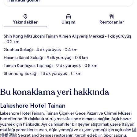
Harita
Yakındakiler
Ulaşım
Restoranlar
Shin Kong Mitsukoshi Tainan Ximen Alışveriş Merkezi
- 1 dk yürüyüş
- 0.2 km
Guohua Sokağı
- 4 dk yürüyüş
- 0.4 km
Haianlu Sanat Sokağı
- 9 dk yürüyüş
- 0.8 km
Tainan Konfiçyüs Tapınağı
- 9 dk yürüyüş
- 0.8 km
Shennong Sokağı
- 13 dk yürüyüş
- 1.1 km
Bu konaklama yeri hakkında
Lakeshore Hotel Tainan
Lakeshore Hotel Tainan, Tainan Çiçekler Gece Pazarı ve Chimei Müzesi
hedeflerine 15 dakikalık sürüş mesafesinde olmanızı sağlar. Açık havuz
yüzmek için harikadır. Ayrıca misafirler bir şeyler atıştırmak üzere İtalyan
mutfağı yemekleri sunan, öğle yemeği ve akşam yemeği için açık olan 隱
糧餐酒館 Secret and Senses restoranını tercih edebilir. Spor salonu,