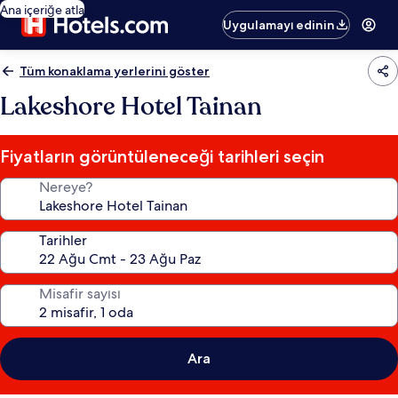
Ana içeriğe atla
Uygulamayı edinin
Tüm konaklama yerlerini göster
Lakeshore Hotel Tainan
Fiyatların görüntüleneceği tarihleri seçin
Nereye?
Tarihler
Misafir sayısı
Ara