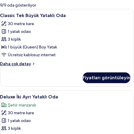
mevcut
9/9 oda gösteriliyor
filtreler
Classic
Classic Tek Büyük Yataklı Oda | Odad
6
Classic Tek Büyük Yataklı Oda
Tek
30 metre kare
Büyük
1 yatak odası
Yataklı
Oda
3 kişilik
için
1 büyük (Queen) Boy Yatak
tüm
Ücretsiz kablosuz internet
fotoğrafları
Classic
Daha çok detay
görün
Tek
Büyük
Fiyatları görüntüleyin
Yataklı
Oda
hakkında
Deluxe
Deluxe İki Ayrı Yataklı Oda | Kaliteli 
6
daha
Deluxe İki Ayrı Yataklı Oda
İki
fazla
Şehir manzaralı
detay
Ayrı
30 metre kare
Yataklı
Oda
1 yatak odası
için
3 kişilik