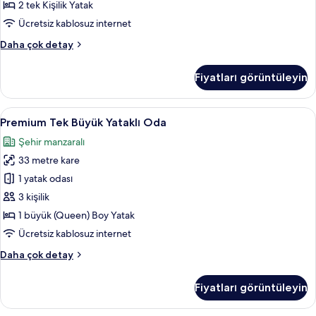
tüm
2 tek Kişilik Yatak
fotoğrafları
Ücretsiz kablosuz internet
görün
Deluxe
Daha çok detay
İki
Ayrı
Fiyatları görüntüleyin
Yataklı
Oda
hakkında
Premium
Premium Tek Büyük Yataklı Oda | Kalit
6
daha
Premium Tek Büyük Yataklı Oda
Tek
fazla
Şehir manzaralı
detay
Büyük
33 metre kare
Yataklı
Oda
1 yatak odası
için
3 kişilik
tüm
1 büyük (Queen) Boy Yatak
fotoğrafları
Ücretsiz kablosuz internet
görün
Premium
Daha çok detay
Tek
Büyük
Fiyatları görüntüleyin
Yataklı
Oda