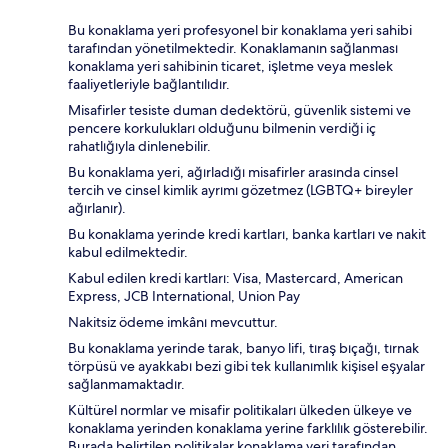
Bu konaklama yeri profesyonel bir konaklama yeri sahibi
tarafından yönetilmektedir. Konaklamanın sağlanması
konaklama yeri sahibinin ticaret, işletme veya meslek
faaliyetleriyle bağlantılıdır.
Misafirler tesiste duman dedektörü, güvenlik sistemi ve
pencere korkulukları olduğunu bilmenin verdiği iç
rahatlığıyla dinlenebilir.
Bu konaklama yeri, ağırladığı misafirler arasında cinsel
tercih ve cinsel kimlik ayrımı gözetmez (LGBTQ+ bireyler
ağırlanır).
Bu konaklama yerinde kredi kartları, banka kartları ve nakit
kabul edilmektedir.
Kabul edilen kredi kartları: Visa, Mastercard, American
Express, JCB International, Union Pay
Nakitsiz ödeme imkânı mevcuttur.
Bu konaklama yerinde tarak, banyo lifi, tıraş bıçağı, tırnak
törpüsü ve ayakkabı bezi gibi tek kullanımlık kişisel eşyalar
sağlanmamaktadır.
Kültürel normlar ve misafir politikaları ülkeden ülkeye ve
konaklama yerinden konaklama yerine farklılık gösterebilir.
Burada belirtilen politikalar konaklama yeri tarafından