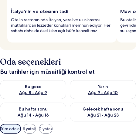
İtalya'nın ve ötesinin tadı
Mavi c
Otelin restoranında İtalyan, yerel ve uluslararası
Bu otelin
mutfaklardan lezzetler konukları memnun ediyor. Her
çevrilid
sabahı daha da özel kılan açık büfe kahvaltımız.
su kaçam
Oda seçenekleri
Bu tarihler için müsaitliği kontrol et
Bu gece için müsaitliği kontrol et Ağu 8 - Ağu 9
Yarın için müsaitliği kontrol e
Bu gece
Yarın
Ağu 8 - Ağu 9
Ağu 9 - Ağu 10
Bu hafta sonu için müsaitliği kontrol et Ağu 14 - Ağu 16
Önümüzdeki hafta sonu için mü
Bu hafta sonu
Gelecek hafta sonu
Ağu 14 - Ağu 16
Ağu 21 - Ağu 23
Odalar
Tüm odalar
1 yatak
2 yatak
için