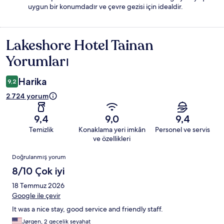
uygun bir konumdadır ve çevre gezisi için idealdir.
Lakeshore Hotel Tainan
Yorumlar
Yorumları
Harika
9,2
2.724 yorum
9,4
9,0
9,4
Temizlik
Konaklama yeri imkân
Personel ve servis
ve özellikleri
Yorumlar
Doğrulanmış yorum
8/10 Çok iyi
18 Temmuz 2026
Google ile çevir
It was a nice stay, good service and friendly staff.
Jørgen, 2 gecelik seyahat