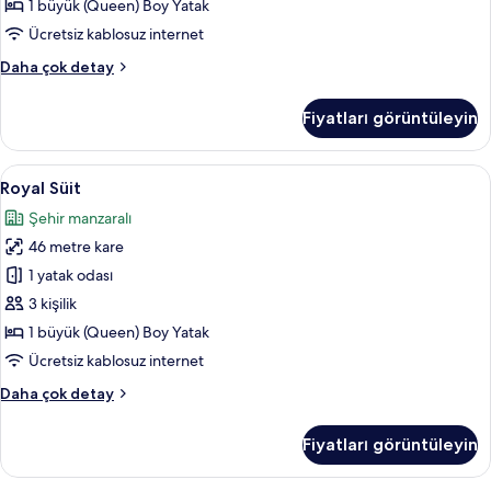
1 büyük (Queen) Boy Yatak
Ücretsiz kablosuz internet
Premium
Daha çok detay
Süit
hakkında
Fiyatları görüntüleyin
daha
fazla
detay
Royal
Royal Süit | Oturma odası | LED televi
6
Royal Süit
Süit
Şehir manzaralı
için
46 metre kare
tüm
fotoğrafları
1 yatak odası
görün
3 kişilik
1 büyük (Queen) Boy Yatak
Ücretsiz kablosuz internet
Royal
Daha çok detay
Süit
hakkında
Fiyatları görüntüleyin
daha
fazla
detay