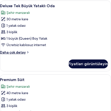
hakkında
Deluxe
Deluxe Tek Büyük Yataklı Oda | Kalitel
6
daha
Deluxe Tek Büyük Yataklı Oda
Tek
fazla
Şehir manzaralı
detay
Büyük
30 metre kare
Yataklı
Oda
1 yatak odası
için
3 kişilik
tüm
1 büyük (Queen) Boy Yatak
fotoğrafları
Ücretsiz kablosuz internet
görün
Deluxe
Daha çok detay
Tek
Büyük
Fiyatları görüntüleyin
Yataklı
Oda
hakkında
Premium
Premium Süit | Oturma alanı | LED tel
6
daha
Premium Süit
Süit
fazla
Şehir manzaralı
detay
için
40 metre kare
tüm
fotoğrafları
1 yatak odası
görün
3 kişilik