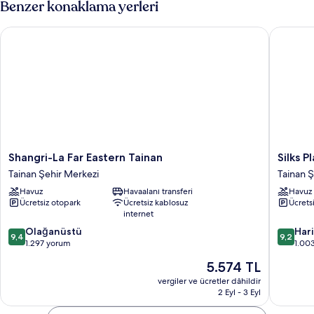
Benzer konaklama yerleri
fazla
detay
Shangri-La Far Eastern Tainan
Silks Pla
Shangri-
Silks
Shangri-La Far Eastern Tainan
Silks P
La
Place
Tainan Şehir Merkezi
Tainan Ş
Far
Tainan
Havuz
Havaalanı transferi
Havuz
Eastern
Tainan
Ücretsiz otopark
Ücretsiz kablosuz
Ücrets
Tainan
Şehir
internet
Tainan
Merkezi
10
10
Şehir
Olağanüstü
Har
9,4
9,2
üzerinden
üzerind
Merkezi
1.297 yorum
1.00
9.4,
9.2,
Güncel
5.574 TL
Olağanüstü,
Harika,
fiyat:
1.297
1.003
vergiler ve ücretler dâhildir
5.574 TL
2 Eyl - 3 Eyl
yorum
yorum