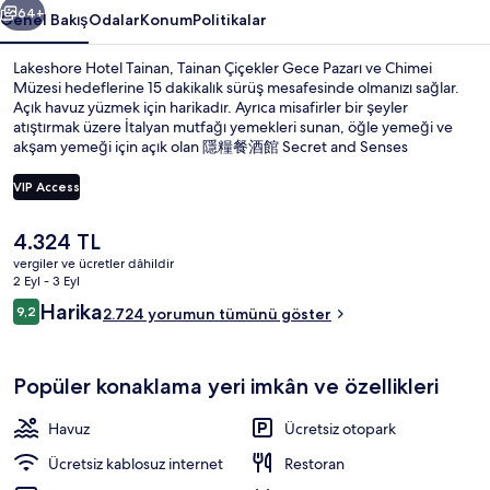
64+
Genel Bakış
Odalar
Konum
Politikalar
Lakeshore Hotel Tainan, Tainan Çiçekler Gece Pazarı ve Chimei
Müzesi hedeflerine 15 dakikalık sürüş mesafesinde olmanızı sağlar.
Açık havuz yüzmek için harikadır. Ayrıca misafirler bir şeyler
atıştırmak üzere İtalyan mutfağı yemekleri sunan, öğle yemeği ve
akşam yemeği için açık olan 隱糧餐酒館 Secret and Senses
restoranını tercih edebilir. Spor salonu, sauna ve buhar odası diğer
öne çıkan özellikler arasındadır. Misafirler yardıma hazır personel ve
VIP Access
kahvaltı ile ilgili harika yorumlarda bulunuyor.
Şu
4.324 TL
Konaklama yeri alanı
anki
vergiler ve ücretler dâhildir
fiyat
2 Eyl - 3 Eyl
4.324 TL
Yorumlar
Harika
9,2
2.724 yorumun tümünü göster
9,2/10
Popüler konaklama yeri imkân ve özellikleri
Havuz
Ücretsiz otopark
Ücretsiz kablosuz internet
Restoran