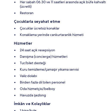
Her sabah 06.30 ve 11 saatleri arasında açık büfe kahvaltı
(ücretli)
Restoran
Çocuklarla seyahat etme
Çocuklar ücretsiz konaklar
Konaklama yerinde cankurtaranlık hizmeti
Hizmetler
24 saat açık resepsiyon
Danışma (concierge) hizmetleri
Tur/bilet desteği
Kuru temizleme/çamaşır yıkama servisi
Valiz dolabı
Birden fazla dil bilen personel
Oda hizmetçisi/belboy
Havuzda şezlong
İmkân ve Kolaylıklar
1 bina/kule