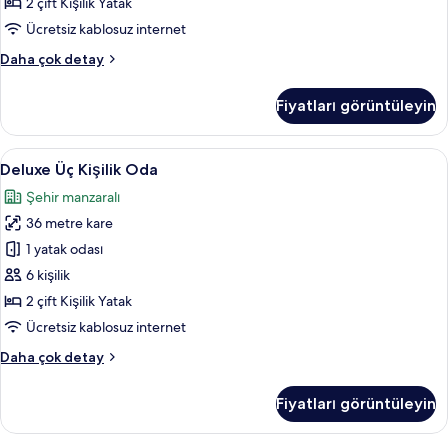
2 çift Kişilik Yatak
Oda
Ücretsiz kablosuz internet
için
Deluxe
Daha çok detay
tüm
Tek
fotoğrafları
Büyük
Fiyatları görüntüleyin
görün
veya
İki
Ayrı
Deluxe
Kaliteli yatak takımı, kuştüyü yorgan,
5
Yataklı
Deluxe Üç Kişilik Oda
Üç
Oda
Şehir manzaralı
hakkında
Kişilik
daha
36 metre kare
Oda
fazla
için
1 yatak odası
detay
tüm
6 kişilik
fotoğrafları
2 çift Kişilik Yatak
görün
Ücretsiz kablosuz internet
Deluxe
Daha çok detay
Üç
Kişilik
Fiyatları görüntüleyin
Oda
hakkında
daha