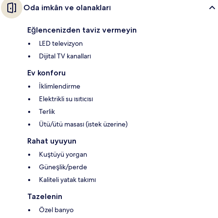
Oda imkân ve olanakları
Eğlencenizden taviz vermeyin
LED televizyon
Dijital TV kanalları
Ev konforu
İklimlendirme
Elektrikli su ısıtıcısı
Terlik
Ütü/ütü masası (istek üzerine)
Rahat uyuyun
Kuştüyü yorgan
Güneşlik/perde
Kaliteli yatak takımı
Tazelenin
Özel banyo