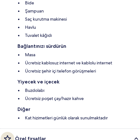
Bide
Şampuan
Saç kurutma makinesi
Havlu
Tuvalet kâğıdı
Bağlantınızı sürdürün
Masa
Ücretsiz kablosuz internet ve kablolu internet
Ücretsiz şehir içi telefon görüşmeleri
Yiyecek ve içecek
Buzdolabı
Ücretsiz poşet çay/hazır kahve
Diğer
Kat hizimetleri günlük olarak sunulmaktadır
Özel fırsatlar