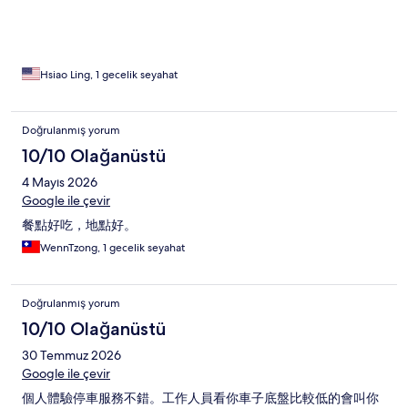
Hsiao Ling, 1 gecelik seyahat
Doğrulanmış yorum
10/10 Olağanüstü
4 Mayıs 2026
Google ile çevir
餐點好吃，地點好。
WennTzong, 1 gecelik seyahat
Doğrulanmış yorum
10/10 Olağanüstü
30 Temmuz 2026
Google ile çevir
個人體驗停車服務不錯。工作人員看你車子底盤比較低的會叫你