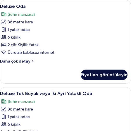
Deluxe
Şehir manzarası
5
Deluxe Oda
Oda
Şehir manzaralı
için
36 metre kare
tüm
fotoğrafları
1 yatak odası
görün
6 kişilik
2 çift Kişilik Yatak
Ücretsiz kablosuz internet
Deluxe
Daha çok detay
Oda
hakkında
Fiyatları görüntüleyin
daha
fazla
detay
Deluxe
Kaliteli yatak takımı, kuştüyü yorgan,
5
Deluxe Tek Büyük veya İki Ayrı Yataklı Oda
Tek
Şehir manzaralı
Büyük
36 metre kare
veya
İki
1 yatak odası
Ayrı
6 kişilik
Yataklı