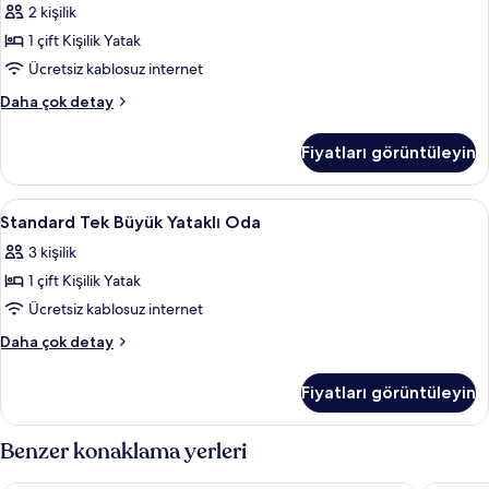
2 kişilik
(Newly
1 çift Kişilik Yatak
refurbished)
için
Ücretsiz kablosuz internet
tüm
Deluxe
Daha çok detay
fotoğrafları
Room
(Newly
görün
Fiyatları görüntüleyin
refurbished)
hakkında
daha
Standard
Standard Tek Büyük Yataklı Oda | Kalit
3
fazla
Standard Tek Büyük Yataklı Oda
Tek
detay
3 kişilik
Büyük
1 çift Kişilik Yatak
Yataklı
Oda
Ücretsiz kablosuz internet
için
Standard
Daha çok detay
tüm
Tek
Büyük
fotoğrafları
Fiyatları görüntüleyin
Yataklı
görün
Oda
hakkında
Benzer konaklama yerleri
daha
fazla