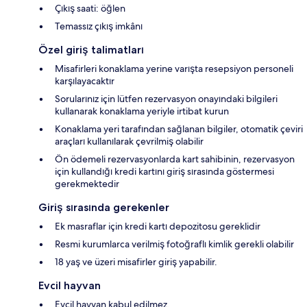
Çıkış saati: öğlen
Temassız çıkış imkânı
Özel giriş talimatları
Misafirleri konaklama yerine varışta resepsiyon personeli
karşılayacaktır
Sorularınız için lütfen rezervasyon onayındaki bilgileri
kullanarak konaklama yeriyle irtibat kurun
Konaklama yeri tarafından sağlanan bilgiler, otomatik çeviri
araçları kullanılarak çevrilmiş olabilir
Ön ödemeli rezervasyonlarda kart sahibinin, rezervasyon
için kullandığı kredi kartını giriş sırasında göstermesi
gerekmektedir
Giriş sırasında gerekenler
Ek masraflar için kredi kartı depozitosu gereklidir
Resmi kurumlarca verilmiş fotoğraflı kimlik gerekli olabilir
18 yaş ve üzeri misafirler giriş yapabilir.
Evcil hayvan
Evcil hayvan kabul edilmez.