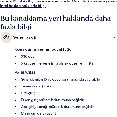
sadece 10 dakikalık yürüme mesafesindedir. Misafirler konaklama yerinin
toplu taşıma araçlarına kısa yürüme mesafesinde olmasını seviyor:
İptal hakları hakkında bilgi
Warren Street Metro İstasyonu çok yakın ve Euston Square Metro
İstasyonu 3 dakika mesafede.
Bu konaklama yeri hakkında daha
fazla bilgi
Genel bakış
Konaklama yerinin büyüklüğü
330 oda
5 kat üzerine yerleşmiş olarak düzenlenmiştir
Varış/Çıkış
Giriş işlemleri 15 ile gece yarısı arasında yapılabilir
Temassız giriş imkânı
Hızlı çıkış
Erken giriş müsaitlik durumuna bağlıdır
Geç giriş olanağı müsaitlik durumuna bağlıdır
Minimum giriş yaşı: 18