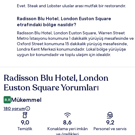
Evet. Steak and Lobster uluslar arası mutfak bir restorandır.
Radisson Blu Hotel, London Euston Square
etrafındaki bölge nasıldır?
Radisson Blu Hotel, London Euston Square, Warren Street
Metro İstasyonu konumuna 1 dakikalık yürüyüş mesafesinde ve
Oxford Street konumuna 15 dakikalık yürüyüş mesafesinde,
Londra Kent Merkezi konumundadır. Lokal bölge yürüyüşe
uygun bir konumdadır ve toplu ulaşım için idealdir.
Radisson Blu Hotel, London
Yorumlar
Euston Square Yorumları
Mükemmel
8,8
180 yorum
9,0
8,6
9,2
Temizlik
Konaklama yeri imkân
Personel ve servis
ve özellikleri