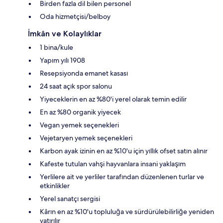
Birden fazla dil bilen personel
Oda hizmetçisi/belboy
İmkân ve Kolaylıklar
1 bina/kule
Yapım yılı 1908
Resepsiyonda emanet kasası
24 saat açık spor salonu
Yiyeceklerin en az %80'i yerel olarak temin edilir
En az %80 organik yiyecek
Vegan yemek seçenekleri
Vejetaryen yemek seçenekleri
Karbon ayak izinin en az %10'u için yıllık ofset satın alınır
Kafeste tutulan vahşi hayvanlara insani yaklaşım
Yerlilere ait ve yerliler tarafından düzenlenen turlar ve
etkinlikler
Yerel sanatçı sergisi
Kârın en az %10'u topluluğa ve sürdürülebilirliğe yeniden
yatırılır