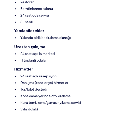
Restoran
Bar/dinlenme salonu
24 saat oda servisi
Su sebili
Yapılabilecekler
Yakında bisiklet kiralama olanağı
Uzaktan çalışma
24 saat açık iş merkezi
11 toplantı odaları
Hizmetler
24 saat açık resepsiyon
Danışma (concierge) hizmetleri
Tur/bilet desteği
Konaklama yerinde oto kiralama
Kuru temizleme/çamaşır yıkama servisi
Valiz dolabı