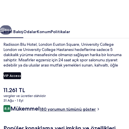
Square
için
fotoğraf
ceki
Sonraki
galerisi
86+
Genel Bakış
Odalar
Konum
Politikalar
Radisson Blu Hotel, London Euston Square, University College
London ve University College Hastanesi hedeflerine sadece 5
dakikalık yürüme mesafesinde olmanızı sağlayan harika bir konuma
sahiptir. Misafirler egzersiz için 24 saat açık spor salonunu ziyaret
edebilir ya da uluslar arası mutfak yemekleri sunan, kahvaltı, öğle
yemeği ve akşam yemeği için açık olan Steak and Lobster
restoranında bir şeyler atıştırabilir. Ayrıca bu Viktorya dönemi stili
VIP Access
otel, Regent's Park ve UCL Sanat Müzesi hedefine sadece 10
dakikalık yürüme mesafesindedir. Misafirler konaklama yerinin toplu
Şu
11.261 TL
taşıma araçlarına kısa yürüme mesafesinde olmasını seviyor: Warren
Lobi
anki
Street Metro İstasyonu çok yakın ve Euston Square Metro İstasyonu
vergiler ve ücretler dâhildir
fiyat
31 Ağu - 1 Eyl
3 dakika mesafede.
11.261 TL
Yorumlar
Mükemmel
8,8
180 yorumun tümünü göster
8,8/10
Popüler konaklama yeri imkân ve özellikleri