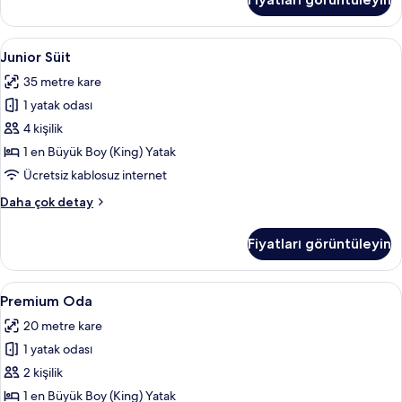
daha
fazla
detay
Junior
Junior Süit | Kaliteli yatak takımı, od
8
Junior Süit
Süit
35 metre kare
için
1 yatak odası
tüm
fotoğrafları
4 kişilik
görün
1 en Büyük Boy (King) Yatak
Ücretsiz kablosuz internet
Junior
Daha çok detay
Süit
hakkında
Fiyatları görüntüleyin
daha
fazla
detay
Premium
Premium Oda | Kaliteli yatak takımı, o
6
Premium Oda
Oda
20 metre kare
için
1 yatak odası
tüm
fotoğrafları
2 kişilik
görün
1 en Büyük Boy (King) Yatak