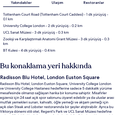
Yakındakiler
Ulaşım
Restoranlar
Tottenham Court Road (Tottenham Court Caddesi)
- 1 dk yürüyüş
-
0.1 km
University College London
- 2 dk yürüyüş
- 0.2 km
UCL Sanat Müzesi
- 3 dk yürüyüş
- 0.3 km
Zooloji ve Karşılaştırmalı Anatomi Grant Müzesi
- 3 dk yürüyüş
- 0.3
km
BT Kulesi
- 4 dk yürüyüş
- 0.4 km
Bu konaklama yeri hakkında
Radisson Blu Hotel, London Euston Square
Radisson Blu Hotel, London Euston Square, University College London
ve University College Hastanesi hedeflerine sadece 5 dakikalık yürüme
mesafesinde olmanızı sağlayan harika bir konuma sahiptir. Misafirler
egzersiz için 24 saat açık spor salonunu ziyaret edebilir ya da uluslar arası
mutfak yemekleri sunan, kahvaltı, öğle yemeği ve akşam yemeği için
açık olan Steak and Lobster restoranında bir şeyler atıştırabilir. Ayrıca bu
Viktorya dönemi stili otel, Regent's Park ve UCL Sanat Müzesi hedefine