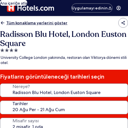
Ana içeriğe atla
Uygulamayı edinin
Tüm konaklama yerlerini göster
Radisson Blu Hotel, London Euston
Square
4.0
yıldızlı
University College London yakınında, restoran olan Viktorya dönemi stili
konaklama
otel.
yeri
Fiyatların görüntüleneceği tarihleri seçin
Nereye?
Tarihler
Misafir sayısı