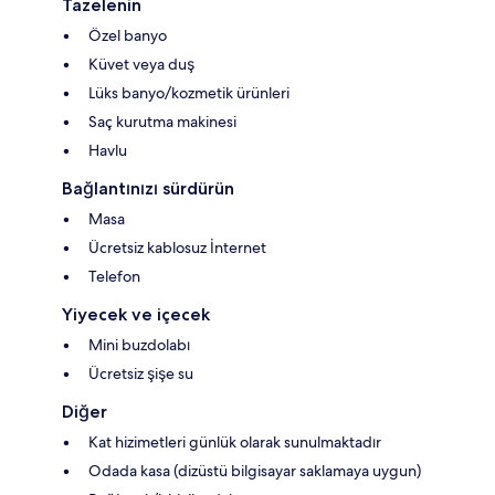
Tazelenin
Özel banyo
Küvet veya duş
Lüks banyo/kozmetik ürünleri
Saç kurutma makinesi
Havlu
Bağlantınızı sürdürün
Masa
Ücretsiz kablosuz İnternet
Telefon
Yiyecek ve içecek
Mini buzdolabı
Ücretsiz şişe su
Diğer
Kat hizimetleri günlük olarak sunulmaktadır
Odada kasa (dizüstü bilgisayar saklamaya uygun)