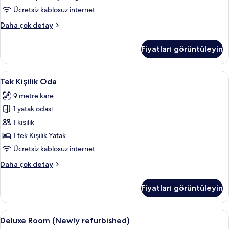
Ücretsiz kablosuz internet
Premium
Daha çok detay
Oda
hakkında
Fiyatları görüntüleyin
daha
fazla
detay
Tek
Tek Kişilik Oda | Kaliteli yatak takımı
5
Tek Kişilik Oda
Kişilik
9 metre kare
Oda
1 yatak odası
için
tüm
1 kişilik
fotoğrafları
1 tek Kişilik Yatak
görün
Ücretsiz kablosuz internet
Tek
Daha çok detay
Kişilik
Oda
Fiyatları görüntüleyin
hakkında
daha
fazla
Deluxe
Deluxe Room (Newly refurbished) | Kali
6
detay
Deluxe Room (Newly refurbished)
Room