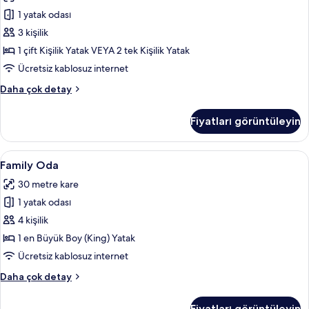
için
1 yatak odası
tüm
fotoğrafları
3 kişilik
görün
1 çift Kişilik Yatak VEYA 2 tek Kişilik Yatak
Ücretsiz kablosuz internet
Standard
Daha çok detay
Oda
hakkında
Fiyatları görüntüleyin
daha
fazla
detay
Family
Family Oda | Kaliteli yatak takımı, od
7
Family Oda
Oda
30 metre kare
için
1 yatak odası
tüm
fotoğrafları
4 kişilik
görün
1 en Büyük Boy (King) Yatak
Ücretsiz kablosuz internet
Family
Daha çok detay
Oda
hakkında
Fiyatları görüntüleyin