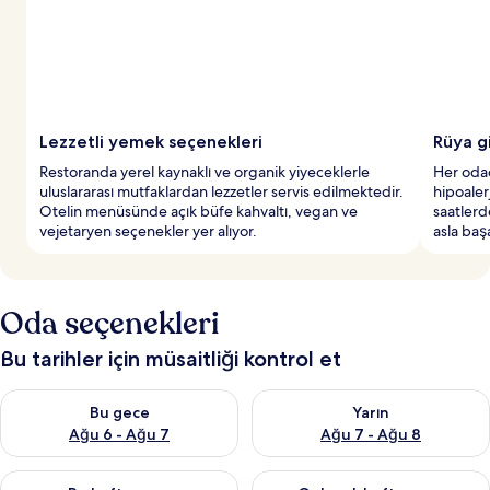
Lezzetli yemek seçenekleri
Rüya g
Restoranda yerel kaynaklı ve organik yiyeceklerle
Her odada
uluslararası mutfaklardan lezzetler servis edilmektedir.
hipoaler
Otelin menüsünde açık büfe kahvaltı, vegan ve
saatlerde
vejetaryen seçenekler yer alıyor.
asla baş
Oda seçenekleri
Bu tarihler için müsaitliği kontrol et
Bu gece için müsaitliği kontrol et Ağu 6 - Ağu 7
Yarın için müsaitliği kontrol e
Bu gece
Yarın
Ağu 6 - Ağu 7
Ağu 7 - Ağu 8
Bu hafta sonu için müsaitliği kontrol et Ağu 7 - Ağu 9
Önümüzdeki hafta sonu için müs