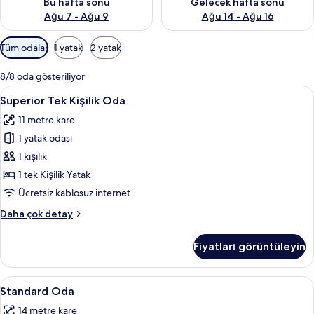
Bu hafta sonu
Gelecek hafta sonu
Ağu 7 - Ağu 9
Ağu 14 - Ağu 16
Odalar
Tüm odalar
1 yatak
2 yatak
için
mevcut
8/8 oda gösteriliyor
filtreler
Superior
Superior Tek Kişilik Oda | Kaliteli yat
6
Superior Tek Kişilik Oda
Tek
11 metre kare
Kişilik
1 yatak odası
Oda
için
1 kişilik
tüm
1 tek Kişilik Yatak
fotoğrafları
Ücretsiz kablosuz internet
görün
Superior
Daha çok detay
Tek
Kişilik
Fiyatları görüntüleyin
Oda
hakkında
daha
Standard
Duş, lüks banyo/kozmetik ürünleri, sa
1
fazla
Standard Oda
Oda
detay
14 metre kare