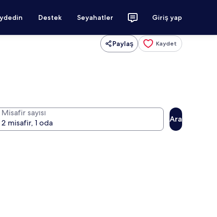
aydedin
Destek
Seyahatler
Giriş yap
Paylaş
Kaydet
Misafir sayısı
Ara