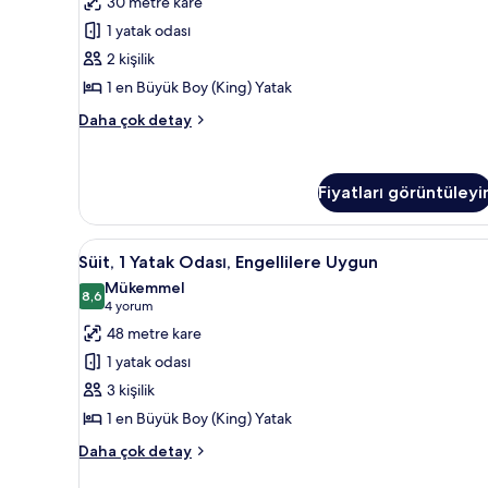
30 metre kare
(King)
1 yatak odası
Boy
2 kişilik
Yatak
1 en Büyük Boy (King) Yatak
için
tüm
Oda,
Daha çok detay
1
fotoğrafları
En
görün
Büyük
Fiyatları görüntüleyi
(King)
Boy
Yatak
Süit,
1 yatak odası, kaliteli yatak ta
hakkında
11
Süit, 1 Yatak Odası, Engellilere Uygun
1
daha
Mükemmel
fazla
Yatak
8,6
8,6 / 10
(4
4 yorum
detay
Odası,
yorum)
48 metre kare
Engellilere
1 yatak odası
Uygun
3 kişilik
için
1 en Büyük Boy (King) Yatak
tüm
fotoğrafları
Süit,
Daha çok detay
1
görün