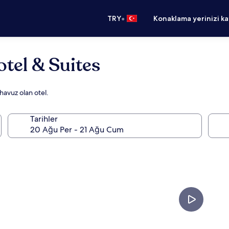
•
TRY
Konaklama yerinizi k
tel & Suites
 havuz olan otel.
Tarihler