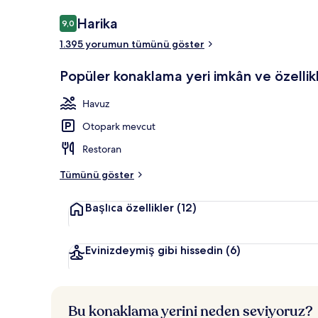
Yorumlar
Harika
9,0
9,0/10
1.395 yorumun tümünü göster
Lobi
Popüler konaklama yeri imkân ve özellikl
Havuz
Otopark mevcut
Restoran
Tümünü göster
Başlıca özellikler
(12)
Evinizdeymiş gibi hissedin
(6)
Bu konaklama yerini neden seviyoruz?