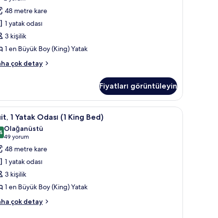
zla
King)
yorum)
48 metre kare
tay
oy
1 yatak odası
atak,
3 kişilik
gellilere
1 en Büyük Boy (King) Yatak
ygun,
it,
alkon
ha çok detay
in
üm
Fiyatları görüntüleyin
yük
otoğrafları
ing)
oy
örün
ada kasa, masa
it,
1 yatak odası, kaliteli yatak takımı, odada kasa
10
tak,
it, 1 Yatak Odası (1 King Bed)
gellilere
Olağanüstü
gun,
atak
4
9,4 / 10
(49
49 yorum
lkon
dası
yorum)
48 metre kare
kkında
ha
1 yatak odası
ing
zla
3 kişilik
tay
ed)
1 en Büyük Boy (King) Yatak
in
üm
it,
ha çok detay
otoğrafları