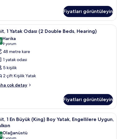
Fiyatları görüntüleyin
ada kasa, masa
it,
Kablolu TV kanalları bulunan 55 inç düz ekran
5
it, 1 Yatak Odası (2 Double Beds, Hearing)
Harika
atak
0
9,0 / 10
(9
9 yorum
dası
yorum)
48 metre kare
2
1 yatak odası
ouble
5 kişilik
eds,
2 çift Kişilik Yatak
earing)
in
it,
ha çok detay
üm
tak
otoğrafları
Fiyatları görüntüleyin
ası
örün
uble
ada kasa, masa
it,
1 yatak odası, kaliteli yatak takımı, odada kasa
5
ds,
it, 1 En Büyük (King) Boy Yatak, Engellilere Uygun,
aring)
alkon
kkında
n
Olağanüstü
ha
,0
üyük
10,0 / 10
(2
2 yorum