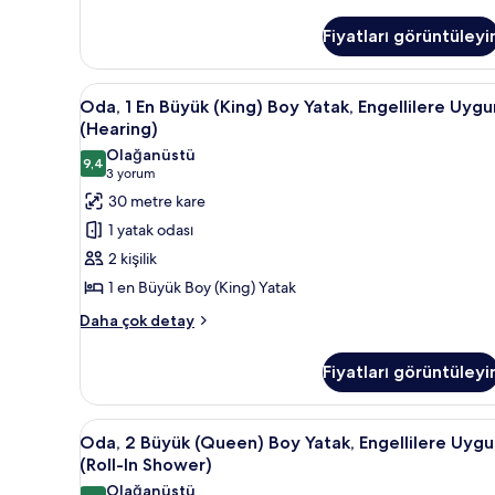
Yatak
Odası,
Fiyatları görüntüleyi
Engellilere
Uygun
hakkında
Oda,
1 yatak odası, kaliteli yatak ta
daha
8
Oda, 1 En Büyük (King) Boy Yatak, Engellilere Uygu
1
fazla
(Hearing)
detay
En
Olağanüstü
9,4
Büyük
9,4 / 10
(3
3 yorum
(King)
yorum)
30 metre kare
Boy
1 yatak odası
Yatak,
2 kişilik
Engellilere
1 en Büyük Boy (King) Yatak
Uygun
Oda,
(Hearing)
Daha çok detay
1
için
En
tüm
Fiyatları görüntüleyi
Büyük
fotoğrafları
(King)
Boy
görün
Oda,
1 yatak odası, kaliteli yatak ta
4
Yatak,
Oda, 2 Büyük (Queen) Boy Yatak, Engellilere Uyg
2
Engellilere
(Roll-In Shower)
Uygun
Büyük
Olağanüstü