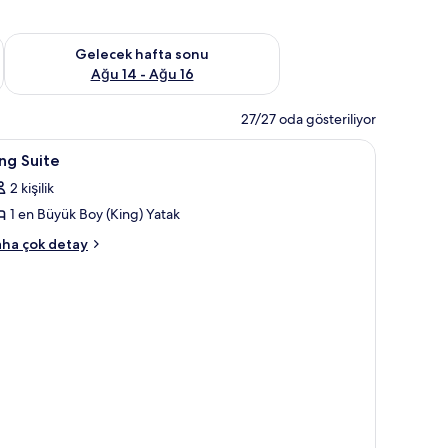
et Ağu 7 - Ağu 9
Önümüzdeki hafta sonu için müsaitliği kontrol et Ağu 14 - Ağu
Gelecek hafta sonu
Ağu 14 - Ağu 16
27/27 oda gösteriliyor
ing
1 yatak odası, kaliteli yatak takımı, odada kasa
2
ng Suite
uite
2 kişilik
in
1 en Büyük Boy (King) Yatak
üm
otoğrafları
ng
ha çok detay
ite
örün
kkında
ha
zla
tay