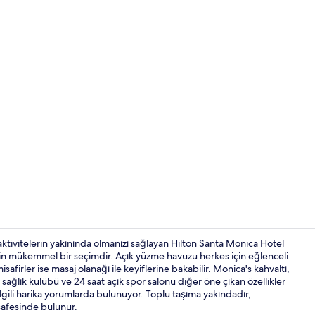
İçerik üretic
ktivitelerin yakınında olmanızı sağlayan Hilton Santa Monica Hotel
için mükemmel bir seçimdir. Açık yüzme havuzu herkes için eğlenceli
afirler ise masaj olanağı ile keyiflerine bakabilir. Monica's kahvaltı,
Dış mekân
ğlık kulübü ve 24 saat açık spor salonu diğer öne çıkan özellikler
ilgili harika yorumlarda bulunuyor. Toplu taşıma yakındadır,
afesinde bulunur.