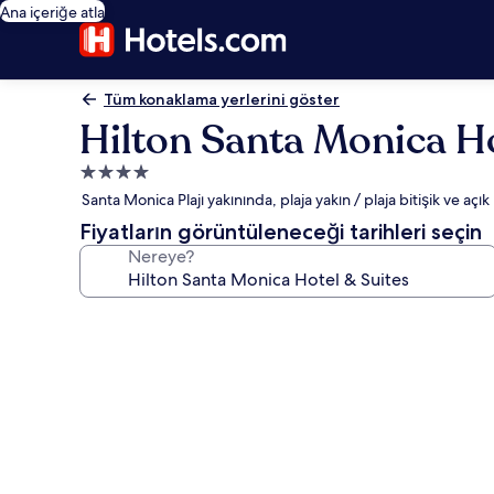
Ana içeriğe atla
Tüm konaklama yerlerini göster
Hilton Santa Monica Ho
4.0
yıldızlı
Santa Monica Plajı yakınında, plaja yakın / plaja bitişik ve açık
konaklama
Fiyatların görüntüleneceği tarihleri seçin
yeri
Nereye?
Hilton
Santa
Monica
Hotel
&
Suites