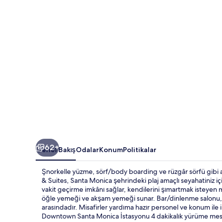
için
fotoğraf
galerisi
62+
Genel Bakış
Odalar
Konum
Politikalar
Şnorkelle yüzme, sörf/body boarding ve rüzgâr sörfü gibi a
& Suites, Santa Monica şehrindeki plaj amaçlı seyahatiniz 
vakit geçirme imkânı sağlar, kendilerini şımartmak isteyen mis
öğle yemeği ve akşam yemeği sunar. Bar/dinlenme salonu, sa
arasındadır. Misafirler yardıma hazır personel ve konum ile 
Downtown Santa Monica İstasyonu 4 dakikalık yürüme mes