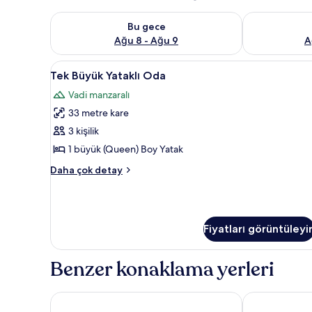
Bu gece için müsaitliği kontrol et Ağu 8 - Ağu 9
Yarın için müs
Bu gece
Ağu 8 - Ağu 9
A
Tek
Tek Büyük Yataklı Oda | Odada 
2
Tek Büyük Yataklı Oda
Büyük
Vadi manzaralı
Yataklı
33 metre kare
Oda
için
3 kişilik
tüm
1 büyük (Queen) Boy Yatak
fotoğrafları
Tek
Daha çok detay
görün
Büyük
Yataklı
Oda
hakkında
Fiyatları görüntüleyi
daha
fazla
detay
Benzer konaklama yerleri
Hotel Ariston
Agriturismo A