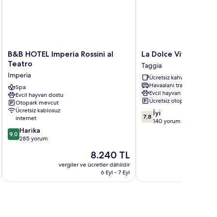
B&B
La
B&B HOTEL Imperia Rossini al
La Dolce Vita
HOTEL
Dolce
Teatro
Taggia
Imperia
Vita
Imperia
Ücretsiz kahvaltı
Rossini
Taggia
Havaalanı transferi
al
Spa
Evcil hayvan dostu
Evcil hayvan dostu
Teatro
Ücretsiz otopark
Otopark mevcut
Imperia
Ücretsiz kablosuz
10
İyi
7,8
internet
üzerinden
140 yorum
10
7.8,
Harika
9,0
üzerinden
İyi,
285 yorum
9.0,
140
Güncel
8.240 TL
Harika,
yorum
fiyat:
285
vergiler ve ücretler dâhildir
vergiler v
8.240 TL
6 Eyl - 7 Eyl
yorum