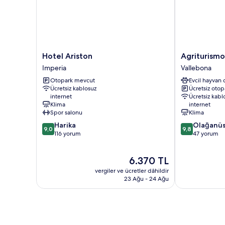
Hotel
Agriturismo
Hotel Ariston
Agriturismo
Ariston
Aurivu
Imperia
Vallebona
Imperia
Vallebona
Otopark mevcut
Evcil hayvan 
Ücretsiz kablosuz
Ücretsiz otop
internet
Ücretsiz kabl
Klima
internet
Spor salonu
Klima
10
10
Harika
Olağanü
9,0
9,8
üzerinden
üzerinden
116 yorum
47 yorum
9.0,
9.8,
Harika,
Olağanüstü,
Güncel
6.370 TL
116
47
fiyat:
yorum
yorum
vergiler ve ücretler dâhildir
6.370 TL
23 Ağu - 24 Ağu