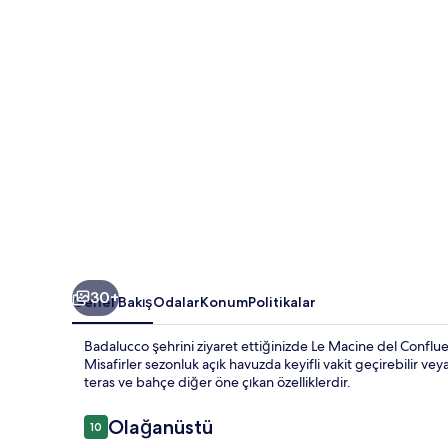
galerisi
30+
Genel Bakış
Odalar
Konum
Politikalar
Badalucco şehrini ziyaret ettiğinizde Le Macine del Conflu
Misafirler sezonluk açık havuzda keyifli vakit geçirebilir veya
teras ve bahçe diğer öne çıkan özelliklerdir.
Yorumlar
Olağanüstü
10
10/10