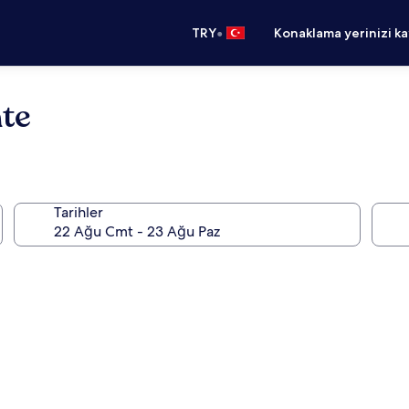
•
TRY
Konaklama yerinizi k
te
Tarihler