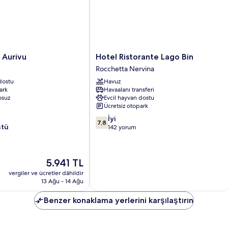
Hotel
 Aurivu
Hotel Ristorante Lago Bin
Ristorante
Rocchetta Nervina
Lago
dostu
Havuz
Bin
ark
Havaalanı transferi
Rocchetta
osuz
Evcil hayvan dostu
Nervina
Ücretsiz otopark
10
İyi
7,8
stü
üzerinden
142 yorum
7.8,
İyi,
142
Güncel
5.941 TL
yorum
fiyat:
vergiler ve ücretler dâhildir
5.941 TL
13 Ağu - 14 Ağu
Benzer konaklama yerlerini karşılaştırın