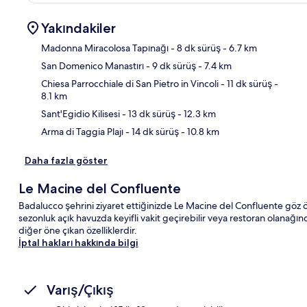
Yakındakiler
Madonna Miracolosa Tapınağı
- 8 dk sürüş
- 6.7 km
San Domenico Manastırı
- 9 dk sürüş
- 7.4 km
Hari
Chiesa Parrocchiale di San Pietro in Vincoli
- 11 dk sürüş
-
8.1 km
Sant'Egidio Kilisesi
- 13 dk sürüş
- 12.3 km
Arma di Taggia Plajı
- 14 dk sürüş
- 10.8 km
Daha fazla göster
Le Macine del Confluente
Badalucco şehrini ziyaret ettiğinizde Le Macine del Confluente göz ö
sezonluk açık havuzda keyifli vakit geçirebilir veya restoran olanağında
diğer öne çıkan özelliklerdir.
İptal hakları hakkında bilgi
Varış/Çıkış