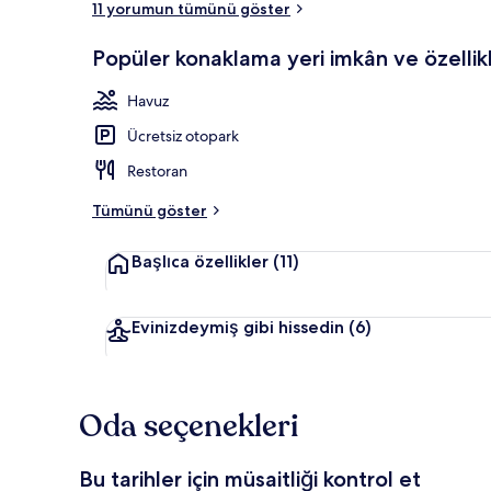
11 yorumun tümünü göster
Popüler konaklama yeri imkân ve özellikl
Dış mekân
Havuz
Ücretsiz otopark
Restoran
Tümünü göster
Başlıca özellikler
(11)
Evinizdeymiş gibi hissedin
(6)
Oda seçenekleri
Bu tarihler için müsaitliği kontrol et