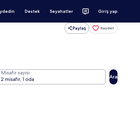
aydedin
Destek
Seyahatler
Giriş yap
Paylaş
Kaydet
Misafir sayısı
Ara