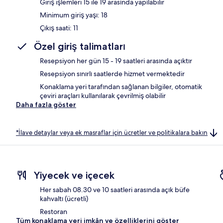
Giriş işlemleri 15 ile 19 arasında yapılabilir
Minimum giriş yaşı: 18
Çıkış saati: 11
Özel giriş talimatları
Resepsiyon her gün 15 - 19 saatleri arasında açıktır
Resepsiyon sınırlı saatlerde hizmet vermektedir
Konaklama yeri tarafından sağlanan bilgiler, otomatik
çeviri araçları kullanılarak çevrilmiş olabilir
Daha fazla göster
*İlave detaylar veya ek masraflar için ücretler ve politikalara bakın
Yiyecek ve içecek
Her sabah 08.30 ve 10 saatleri arasında açık büfe
kahvaltı (ücretli)
Restoran
Tüm konaklama yeri imkân ve özelliklerini göster