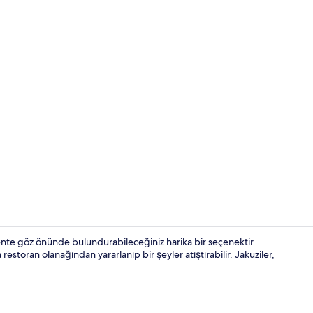
Bahçe
ente göz önünde bulundurabileceğiniz harika bir seçenektir.
 restoran olanağından yararlanıp bir şeyler atıştırabilir. Jakuziler,
Restoran