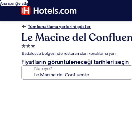
Ana içeriğe atla
Tüm konaklama yerlerini göster
Le Macine del Confluen
3.0
yıldızlı
Badalucco bölgesinde restoran olan konaklama yeri.
konaklama
Fiyatların görüntüleneceği tarihleri seçin
yeri
Nereye?
Le
Macine
del
Confluente
için
fotoğraf