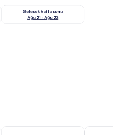
t Ağu 14 - Ağu 16
Önümüzdeki hafta sonu için müsaitliği kontrol et Ağu 21 - Ağ
Gelecek hafta sonu
Ağu 21 - Ağu 23
kasa, masa, beşik/çocuk yatağı, portatif/ilave yatak
B&B HOTEL Imperia Rossini al Teatro
La Dolce Vita