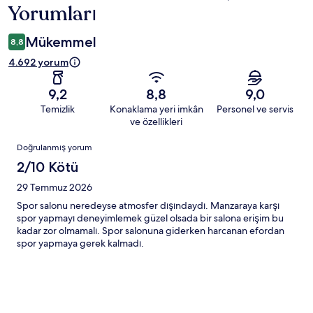
Yorumları
Mükemmel
8,8
4.692 yorum
9,2
8,8
9,0
Temizlik
Konaklama yeri imkân
Personel ve servis
ve özellikleri
Yorumlar
Doğrulanmış yorum
2/10 Kötü
29 Temmuz 2026
Spor salonu neredeyse atmosfer dışındaydı. Manzaraya karşı
spor yapmayı deneyimlemek güzel olsada bir salona erişim bu
kadar zor olmamalı. Spor salonuna giderken harcanan efordan
spor yapmaya gerek kalmadı.