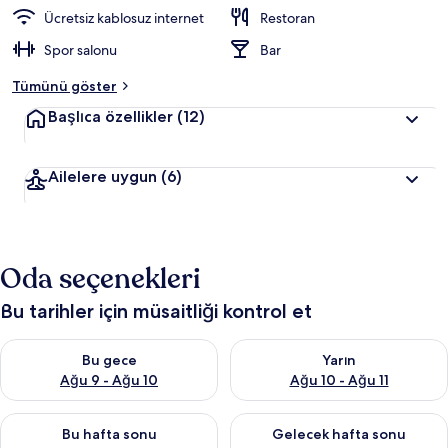
Ücretsiz kablosuz internet
Restoran
Spor salonu
Bar
Tümünü göster
Başlıca özellikler
(12)
Ailelere uygun
(6)
Oda seçenekleri
Bu tarihler için müsaitliği kontrol et
Bu gece için müsaitliği kontrol et Ağu 9 - Ağu 10
Yarın için müsaitliği kontrol et
Bu gece
Yarın
Ağu 9 - Ağu 10
Ağu 10 - Ağu 11
Bu hafta sonu için müsaitliği kontrol et Ağu 14 - Ağu 16
Önümüzdeki hafta sonu için mü
Bu hafta sonu
Gelecek hafta sonu