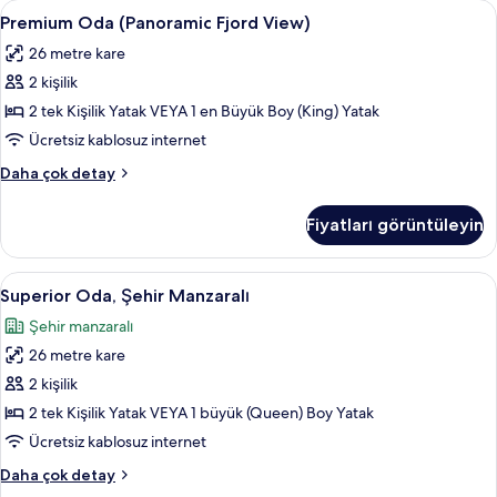
Premium
Anti alerjik yatak takımı, minibar, oda
6
daha
Premium Oda (Panoramic Fjord View)
Oda
fazla
26 metre kare
detay
(Panoramic
2 kişilik
Fjord
View)
2 tek Kişilik Yatak VEYA 1 en Büyük Boy (King) Yatak
için
Ücretsiz kablosuz internet
tüm
Premium
Daha çok detay
fotoğrafları
Oda
görün
(Panoramic
Fiyatları görüntüleyin
Fjord
View)
hakkında
Superior
Anti alerjik yatak takımı, minibar, oda
9
daha
Superior Oda, Şehir Manzaralı
Oda,
fazla
Şehir manzaralı
detay
Şehir
26 metre kare
Manzaralı
için
2 kişilik
tüm
2 tek Kişilik Yatak VEYA 1 büyük (Queen) Boy Yatak
fotoğrafları
Ücretsiz kablosuz internet
görün
Superior
Daha çok detay
Oda,