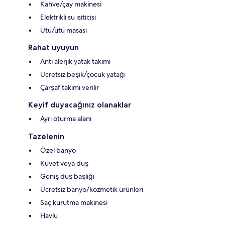
Kahve/çay makinesi
Elektrikli su ısıtıcısı
Ütü/ütü masası
Rahat uyuyun
Anti alerjik yatak takımı
Ücretsiz beşik/çocuk yatağı
Çarşaf takımı verilir
Keyif duyacağınız olanaklar
Ayrı oturma alanı
Tazelenin
Özel banyo
Küvet veya duş
Geniş duş başlığı
Ücretsiz banyo/kozmetik ürünleri
Saç kurutma makinesi
Havlu