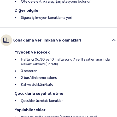
Otelde elektrikli araç şarj istasyonu bulunur
Diğer bilgiler
Sigara içilmeyen konaklama yeri
Konaklama yeri imkân ve olanakları
Yiyecek ve içecek
Hafta içi 06.30 ve 10, hafta sonu 7 ve 11 saatleri arasında
alakart kahvaltı (ücretli)
3 restoran
2 bar/dinlenme salonu
Kahve dükkânı/kafe
Çocuklarla seyahat etme
Çocuklar ücretsiz konaklar
Yapılabilecekler
Yakında doğa yürüyüşü/bisiklet parkuru olanağı