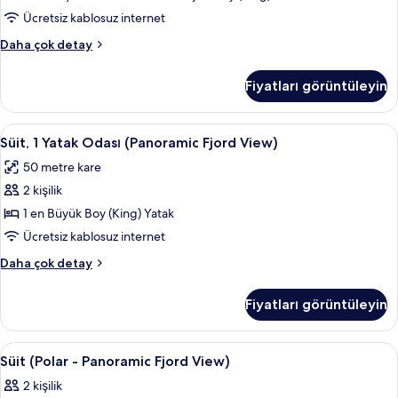
fotoğrafları
Ücretsiz kablosuz internet
görün
Süit,
Daha çok detay
1
Yatak
Fiyatları görüntüleyin
Odası
hakkında
daha
Süit,
Oda özellikleri
13
fazla
Süit, 1 Yatak Odası (Panoramic Fjord View)
1
detay
50 metre kare
Yatak
2 kişilik
Odası
(Panoramic
1 en Büyük Boy (King) Yatak
Fjord
Ücretsiz kablosuz internet
View)
Süit,
Daha çok detay
için
1
tüm
Yatak
Fiyatları görüntüleyin
Odası
fotoğrafları
(Panoramic
görün
Fjord
Süit
Süit (Polar - Panoramic Fjord View) | A
11
View)
Süit (Polar - Panoramic Fjord View)
(Polar
hakkında
2 kişilik
daha
-