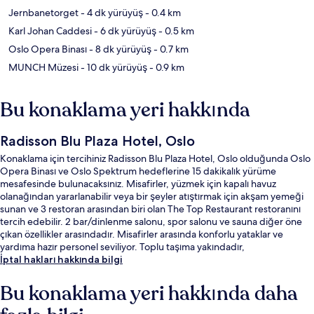
Jernbanetorget
- 4 dk yürüyüş
- 0.4 km
Karl Johan Caddesi
- 6 dk yürüyüş
- 0.5 km
Oslo Opera Binası
- 8 dk yürüyüş
- 0.7 km
MUNCH Müzesi
- 10 dk yürüyüş
- 0.9 km
Bu konaklama yeri hakkında
Radisson Blu Plaza Hotel, Oslo
Konaklama için tercihiniz Radisson Blu Plaza Hotel, Oslo olduğunda Oslo
Opera Binası ve Oslo Spektrum hedeflerine 15 dakikalık yürüme
mesafesinde bulunacaksınız. Misafirler, yüzmek için kapalı havuz
olanağından yararlanabilir veya bir şeyler atıştırmak için akşam yemeği
sunan ve 3 restoran arasından biri olan The Top Restaurant restoranını
tercih edebilir. 2 bar/dinlenme salonu, spor salonu ve sauna diğer öne
çıkan özellikler arasındadır. Misafirler arasında konforlu yataklar ve
yardıma hazır personel seviliyor. Toplu taşıma yakındadır,
Jernbanetorget Metro İstasyonu 4 dakikalık ve Brugata İstasyonu 5
İptal hakları hakkında bilgi
dakikalık yürüme mesafesinde bulunur.
Bu konaklama yeri hakkında daha