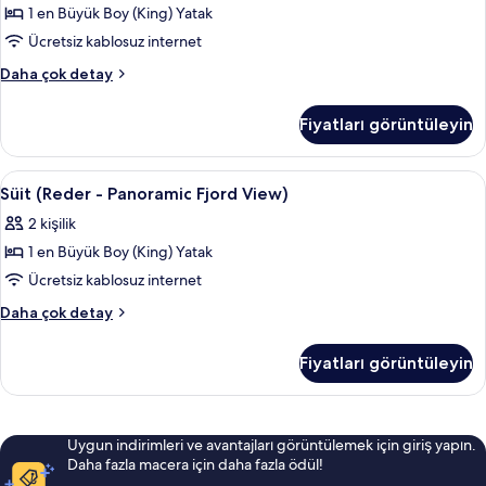
fazla
1 en Büyük Boy (King) Yatak
Panoramic
detay
Fjord
Ücretsiz kablosuz internet
View)
Süit
Daha çok detay
için
(Polar
-
tüm
Fiyatları görüntüleyin
Panoramic
fotoğrafları
Fjord
görün
View)
Süit
Süit (Reder - Panoramic Fjord View) | A
4
hakkında
Süit (Reder - Panoramic Fjord View)
(Reder
daha
2 kişilik
fazla
-
detay
1 en Büyük Boy (King) Yatak
Panoramic
Fjord
Ücretsiz kablosuz internet
View)
Süit
Daha çok detay
için
(Reder
-
tüm
Fiyatları görüntüleyin
Panoramic
fotoğrafları
Fjord
görün
View)
hakkında
Uygun indirimleri ve avantajları görüntülemek için giriş yapın.
daha
Daha fazla macera için daha fazla ödül!
fazla