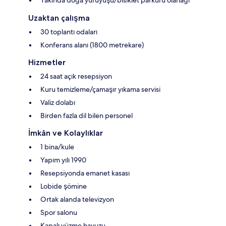
Uzaktan çalışma
30 toplantı odaları
Konferans alanı (1800 metrekare)
Hizmetler
24 saat açık resepsiyon
Kuru temizleme/çamaşır yıkama servisi
Valiz dolabı
Birden fazla dil bilen personel
İmkân ve Kolaylıklar
1 bina/kule
Yapım yılı 1990
Resepsiyonda emanet kasası
Lobide şömine
Ortak alanda televizyon
Spor salonu
Kapalı yüzme havuzu