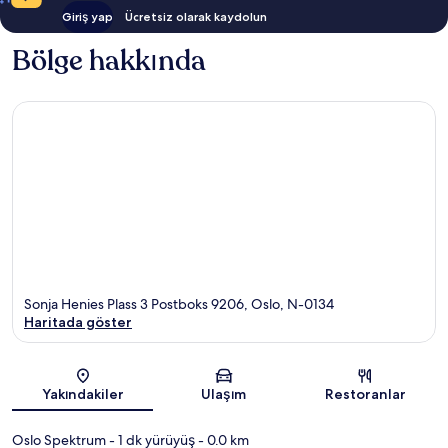
detay
Giriş yap
Ücretsiz olarak kaydolun
Bölge hakkında
Sonja Henies Plass 3 Postboks 9206, Oslo, N-0134
Haritada göster
Harita
Yakındakiler
Ulaşım
Restoranlar
Oslo Spektrum
- 1 dk yürüyüş
- 0.0 km