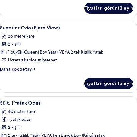
Şehir
Fiyatları görüntüleyin
Manzaralı
hakkında
daha
Superior
Anti alerjik yatak takımı, minibar, oda
9
fazla
Superior Oda (Fjord View)
Oda
detay
26 metre kare
(Fjord
2 kişilik
View)
için
1 büyük (Queen) Boy Yatak VEYA 2 tek Kişilik Yatak
tüm
Ücretsiz kablosuz internet
fotoğrafları
Superior
Daha çok detay
görün
Oda
(Fjord
Fiyatları görüntüleyin
View)
hakkında
daha
Süit,
Oda özellikleri
5
fazla
Süit, 1 Yatak Odası
1
detay
40 metre kare
Yatak
1 yatak odası
Odası
için
2 kişilik
tüm
2 tek Kişilik Yatak VEYA 1 en Büyük Boy (King) Yatak