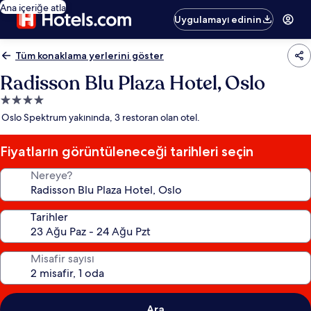
Ana içeriğe atla
Uygulamayı edinin
Tüm konaklama yerlerini göster
Radisson Blu Plaza Hotel, Oslo
4.0
yıldızlı
Oslo Spektrum yakınında, 3 restoran olan otel.
konaklama
yeri
Fiyatların görüntüleneceği tarihleri seçin
Nereye?
Tarihler
Misafir sayısı
Ara