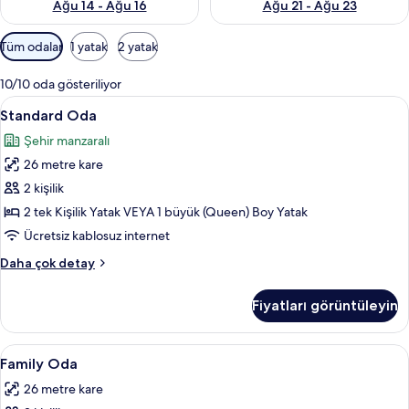
Ağu 14 - Ağu 16
Ağu 21 - Ağu 23
Odalar
Tüm odalar
1 yatak
2 yatak
için
mevcut
10/10 oda gösteriliyor
filtreler
Standard
Standard Oda | Anti alerjik yatak takı
3
Standard Oda
Oda
Şehir manzaralı
için
26 metre kare
tüm
fotoğrafları
2 kişilik
görün
2 tek Kişilik Yatak VEYA 1 büyük (Queen) Boy Yatak
Ücretsiz kablosuz internet
Standard
Daha çok detay
Oda
hakkında
Fiyatları görüntüleyin
daha
fazla
detay
Family
Anti alerjik yatak takımı, minibar, oda
5
Family Oda
Oda
26 metre kare
için