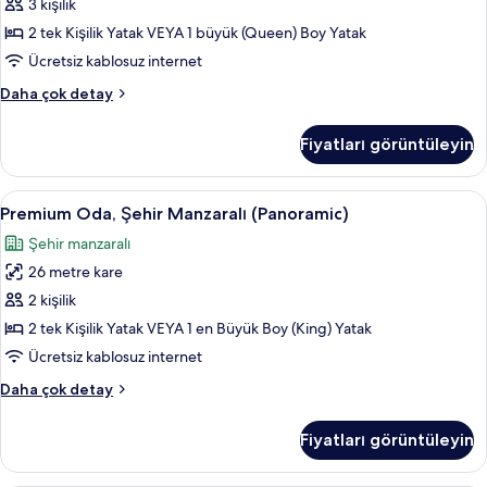
3 kişilik
tüm
fotoğrafları
2 tek Kişilik Yatak VEYA 1 büyük (Queen) Boy Yatak
görün
Ücretsiz kablosuz internet
Family
Daha çok detay
Oda
hakkında
Fiyatları görüntüleyin
daha
fazla
detay
Premium
Anti alerjik yatak takımı, minibar, oda
7
Premium Oda, Şehir Manzaralı (Panoramic)
Oda,
Şehir manzaralı
Şehir
26 metre kare
Manzaralı
(Panoramic)
2 kişilik
için
2 tek Kişilik Yatak VEYA 1 en Büyük Boy (King) Yatak
tüm
Ücretsiz kablosuz internet
fotoğrafları
Premium
Daha çok detay
görün
Oda,
Şehir
Fiyatları görüntüleyin
Manzaralı
(Panoramic)
hakkında