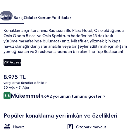
fotoğraf
galerisi
ceki
Sonraki
127+
Genel Bakış
Odalar
Konum
Politikalar
Konaklama için tercihiniz Radisson Blu Plaza Hotel, Oslo olduğunda
Oslo Opera Binası ve Oslo Spektrum hedeflerine 15 dakikalık
yürüme mesafesinde bulunacaksınız. Misafirler, yüzmek için kapalı
havuz olanağından yararlanabilir veya bir şeyler atıştırmak için akşam
yemeği sunan ve 3 restoran arasından biri olan The Top Restaurant
restoranını tercih edebilir. 2 bar/dinlenme salonu, spor salonu ve
sauna diğer öne çıkan özellikler arasındadır. Misafirler arasında
VIP Access
konforlu yataklar ve yardıma hazır personel seviliyor. Toplu taşıma
yakındadır, Jernbanetorget Metro İstasyonu 4 dakikalık ve Brugata
Şu
8.975 TL
İstasyonu 5 dakikalık yürüme mesafesinde bulunur.
Spa
anki
vergiler ve ücretler dâhildir
fiyat
30 Ağu - 31 Ağu
8.975 TL
Yorumlar
Mükemmel
8,8
4.692 yorumun tümünü göster
8,8/10
Popüler konaklama yeri imkân ve özellikleri
Havuz
Otopark mevcut