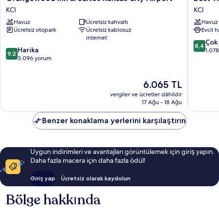
Inn
Western
KCI
KCI
&
Plus
Havuz
Ücretsiz kahvaltı
Havuz
Suites
Kansas
Ücretsiz otopark
Ücretsiz kablosuz
Evcil 
Kansas
City
internet
City
Airport-
10
Çok 
8,4
10
Airport
Harika
KCI
üzerind
1.07
9,2
üzerinden
KCI
3.096 yorum
East
8.4,
9.2,
KCI
Çok
Harika,
İyi,
Güncel
6.065 TL
3.096
1.078
fiyat:
yorum
yorum
vergiler ve ücretler dâhildir
6.065 TL
17 Ağu - 18 Ağu
Benzer konaklama yerlerini karşılaştırın
Uygun indirimleri ve avantajları görüntülemek için giriş yapın.
Daha fazla macera için daha fazla ödül!
Giriş yap
Ücretsiz olarak kaydolun
Bölge hakkında