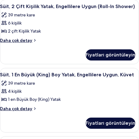
Süit,
1 yatak odası, yastık yüzeyli yatak, od
5
fotoğrafları
İçilmez
Süit, 2 Çift Kişilik Yatak, Engellilere Uygun (Roll-In Shower)
2
(Custom)
görün
39 metre kare
hakkında
Çift
daha
6 kişilik
Kişilik
fazla
Yatak,
2 çift Kişilik Yatak
detay
Engellilere
Süit,
Daha çok detay
Uygun
2
Çift
(Roll-
Fiyatları görüntüleyin
Kişilik
In
Yatak,
Shower)
Engellilere
Süit,
1 yatak odası, yastık yüzeyli yatak, od
4
için
Uygun
Süit, 1 En Büyük (King) Boy Yatak, Engellilere Uygun, Küvet
1
(Roll-
tüm
39 metre kare
In
En
fotoğrafları
Shower)
4 kişilik
Büyük
görün
hakkında
(King)
1 en Büyük Boy (King) Yatak
daha
Boy
fazla
Süit,
Daha çok detay
detay
Yatak,
1
En
Engellilere
Fiyatları görüntüleyin
Büyük
Uygun,
(King)
Küvet
Boy
1 yatak odası, yastık yüzeyli yatak, od