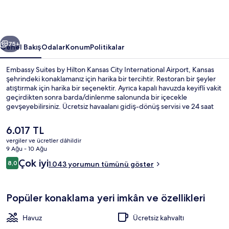
City
International
Airport
ceki
Sonraki
için
75+
Genel Bakış
Odalar
Konum
Politikalar
fotoğraf
Embassy Suites by Hilton Kansas City International Airport, Kansas
galerisi
şehrindeki konaklamanız için harika bir tercihtir. Restoran bir şeyler
atıştırmak için harika bir seçenektir. Ayrıca kapalı havuzda keyifli vakit
geçirdikten sonra barda/dinlenme salonunda bir içecekle
gevşeyebilirsiniz. Ücretsiz havaalanı gidiş-dönüş servisi ve 24 saat
açık spor salonu olanakları sunulmaktadır. Ayrıca oda içinde
buzdolabı ve mikrodalga fırın gibi kolaylıklar mevcuttur. Yardıma
Şu
6.017 TL
hazır personel ve kahvaltı misafirlerden tam not alıyor.
anki
vergiler ve ücretler dâhildir
fiyat
9 Ağu - 10 Ağu
Lobi
6.017 TL
Yorumlar
Çok iyi
8,0
1.043 yorumun tümünü göster
8,0/10
Popüler konaklama yeri imkân ve özellikleri
Havuz
Ücretsiz kahvaltı