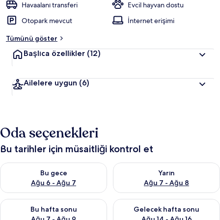
Havaalanı transferi
Evcil hayvan dostu
Otopark mevcut
İnternet erişimi
Tümünü göster
Başlıca özellikler
(12)
Ailelere uygun
(6)
Oda seçenekleri
Bu tarihler için müsaitliği kontrol et
Bu gece için müsaitliği kontrol et Ağu 6 - Ağu 7
Yarın için müsaitliği kontrol e
Bu gece
Yarın
Ağu 6 - Ağu 7
Ağu 7 - Ağu 8
Bu hafta sonu için müsaitliği kontrol et Ağu 7 - Ağu 9
Önümüzdeki hafta sonu için müs
Bu hafta sonu
Gelecek hafta sonu
Ağu 7 - Ağu 9
Ağu 14 - Ağu 16