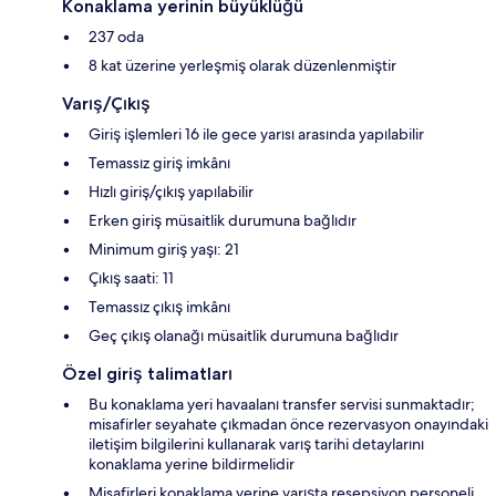
Konaklama yerinin büyüklüğü
237 oda
8 kat üzerine yerleşmiş olarak düzenlenmiştir
Varış/Çıkış
Giriş işlemleri 16 ile gece yarısı arasında yapılabilir
Temassız giriş imkânı
Hızlı giriş/çıkış yapılabilir
Erken giriş müsaitlik durumuna bağlıdır
Minimum giriş yaşı: 21
Çıkış saati: 11
Temassız çıkış imkânı
Geç çıkış olanağı müsaitlik durumuna bağlıdır
Özel giriş talimatları
Bu konaklama yeri havaalanı transfer servisi sunmaktadır;
misafirler seyahate çıkmadan önce rezervasyon onayındaki
iletişim bilgilerini kullanarak varış tarihi detaylarını
konaklama yerine bildirmelidir
Misafirleri konaklama yerine varışta resepsiyon personeli