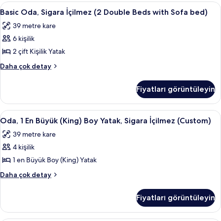
için
Boy
Basic
1 yatak odası, yastık yüzeyli yatak, od
5
tüm
Yatak,
Basic Oda, Sigara İçilmez (2 Double Beds with Sofa bed)
Oda,
Sigara
fotoğrafları
39 metre kare
İçilmez
Sigara
görün
hakkında
6 kişilik
İçilmez
daha
(2
2 çift Kişilik Yatak
fazla
Double
detay
Basic
Daha çok detay
Beds
Oda,
Sigara
with
Fiyatları görüntüleyin
İçilmez
Sofa
(2
bed)
Double
Oda,
Oda, 1 En Büyük (King) Boy Yatak, Siga
8
için
Beds
Oda, 1 En Büyük (King) Boy Yatak, Sigara İçilmez (Custom)
1
with
tüm
39 metre kare
Sofa
En
fotoğrafları
bed)
4 kişilik
Büyük
görün
hakkında
(King)
1 en Büyük Boy (King) Yatak
daha
Boy
fazla
Oda,
Daha çok detay
detay
Yatak,
1
En
Sigara
Fiyatları görüntüleyin
Büyük
İçilmez
(King)
(Custom)
Boy