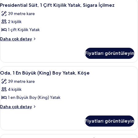
Presidential
Presidential Süit, 1 Çift Kişilik Yatak, 
5
için
Yatak,
Presidential Süit, 1 Çift Kişilik Yatak, Sigara İçilmez
Süit,
Sigara
tüm
39 metre kare
İçilmez
1
fotoğrafları
(Custom)
2 kişilik
Çift
görün
hakkında
Kişilik
1 çift Kişilik Yatak
daha
Yatak,
fazla
Presidential
Daha çok detay
detay
Sigara
Süit,
1
İçilmez
Fiyatları görüntüleyin
Çift
için
Kişilik
tüm
Yatak,
Oda,
Oda, 1 En Büyük (King) Boy Yatak, Köşe
5
fotoğrafları
Sigara
Oda, 1 En Büyük (King) Boy Yatak, Köşe
1
İçilmez
görün
39 metre kare
hakkında
En
daha
4 kişilik
Büyük
fazla
(King)
1 en Büyük Boy (King) Yatak
detay
Boy
Oda,
Daha çok detay
Yatak,
1
En
Köşe
Fiyatları görüntüleyin
Büyük
için
(King)
tüm
Boy
Oda,
Oda, 1 En Büyük (King) Boy Yatak, Siga