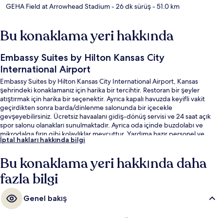
GEHA Field at Arrowhead Stadium
- 26 dk sürüş
- 51.0 km
Bu konaklama yeri hakkında
Embassy Suites by Hilton Kansas City
International Airport
Embassy Suites by Hilton Kansas City International Airport, Kansas
şehrindeki konaklamanız için harika bir tercihtir. Restoran bir şeyler
atıştırmak için harika bir seçenektir. Ayrıca kapalı havuzda keyifli vakit
geçirdikten sonra barda/dinlenme salonunda bir içecekle
gevşeyebilirsiniz. Ücretsiz havaalanı gidiş-dönüş servisi ve 24 saat açık
spor salonu olanakları sunulmaktadır. Ayrıca oda içinde buzdolabı ve
mikrodalga fırın gibi kolaylıklar mevcuttur. Yardıma hazır personel ve
İptal hakları hakkında bilgi
kahvaltı misafirlerden tam not alıyor.
Bu konaklama yeri hakkında daha
fazla bilgi
Genel bakış