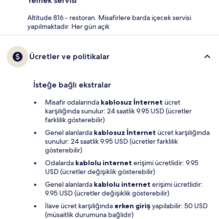
Yemek servisi
Altitude 816 - restoran. Misafirlere barda içecek servisi
yapılmaktadır. Her gün açık
Ücretler ve politikalar
İsteğe bağlı ekstralar
Misafir odalarında
kablosuz İnternet
ücret
karşılığında sunulur: 24 saatlik 9.95 USD (ücretler
farklılık gösterebilir)
Genel alanlarda
kablosuz İnternet
ücret karşılığında
sunulur: 24 saatlik 9.95 USD (ücretler farklılık
gösterebilir)
Odalarda
kablolu internet
erişimi ücretlidir: 9.95
USD (ücretler değişiklik gösterebilir)
Genel alanlarda
kablolu internet
erişimi ücretlidir:
9.95 USD (ücretler değişiklik gösterebilir)
İlave ücret karşılığında
erken giriş
yapılabilir: 50 USD
(müsaitlik durumuna bağlıdır)