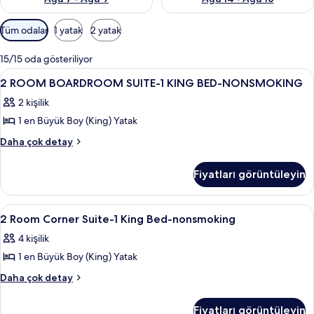
Odalar
Tüm odalar
1 yatak
2 yatak
için
mevcut
15/15 oda gösteriliyor
filtreler
2
1 yatak odası, yastık yüzeyli yatak, od
12
2 ROOM BOARDROOM SUITE-1 KING BED-NONSMOKING
ROOM
2 kişilik
BOARDROOM
1 en Büyük Boy (King) Yatak
SUITE-
1
2
Daha çok detay
ROOM
KING
BOARDROOM
BED-
Fiyatları görüntüleyin
SUITE-
NONSMOKING
1
için
KING
2
1 yatak odası, yastık yüzeyli yatak, od
8
BED-
tüm
2 Room Corner Suite-1 King Bed-nonsmoking
Room
NONSMOKING
fotoğrafları
4 kişilik
hakkında
Corner
görün
daha
1 en Büyük Boy (King) Yatak
Suite-
fazla
1
2
Daha çok detay
detay
Room
King
Corner
Bed-
Fiyatları görüntüleyin