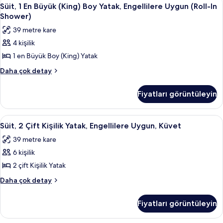
Süit,
5
için
Yatak,
Süit, 1 En Büyük (King) Boy Yatak, Engellilere Uygun (Roll-In
1
Engellilere
tüm
Shower)
Uygun,
En
fotoğrafları
39 metre kare
Küvet
Büyük
görün
hakkında
4 kişilik
(King)
daha
1 en Büyük Boy (King) Yatak
Boy
fazla
detay
Yatak,
Süit,
Daha çok detay
1
Engellilere
En
Uygun
Fiyatları görüntüleyin
Büyük
(Roll-
(King)
In
Boy
Süit,
Süit, 2 Çift Kişilik Yatak, Engellilere 
5
Yatak,
Shower)
Süit, 2 Çift Kişilik Yatak, Engellilere Uygun, Küvet
2
Engellilere
için
39 metre kare
Uygun
Çift
tüm
(Roll-
6 kişilik
Kişilik
fotoğrafları
In
Yatak,
2 çift Kişilik Yatak
Shower)
görün
Engellilere
hakkında
Süit,
Daha çok detay
daha
Uygun,
2
fazla
Çift
Küvet
Fiyatları görüntüleyin
detay
Kişilik
için
Yatak,