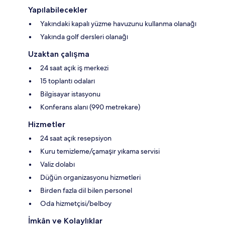
Yapılabilecekler
Yakındaki kapalı yüzme havuzunu kullanma olanağı
Yakında golf dersleri olanağı
Uzaktan çalışma
24 saat açık iş merkezi
15 toplantı odaları
Bilgisayar istasyonu
Konferans alanı (990 metrekare)
Hizmetler
24 saat açık resepsiyon
Kuru temizleme/çamaşır yıkama servisi
Valiz dolabı
Düğün organizasyonu hizmetleri
Birden fazla dil bilen personel
Oda hizmetçisi/belboy
İmkân ve Kolaylıklar