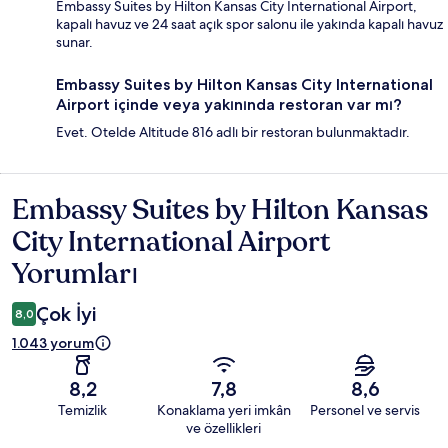
Embassy Suites by Hilton Kansas City International Airport,
kapalı havuz ve 24 saat açık spor salonu ile yakında kapalı havuz
sunar.
Embassy Suites by Hilton Kansas City International
Airport içinde veya yakınında restoran var mı?
Evet. Otelde Altitude 816 adlı bir restoran bulunmaktadır.
Embassy Suites by Hilton Kansas
Yorumlar
City International Airport
Yorumları
Çok İyi
8,0
1.043 yorum
8,2
7,8
8,6
Temizlik
Konaklama yeri imkân
Personel ve servis
ve özellikleri