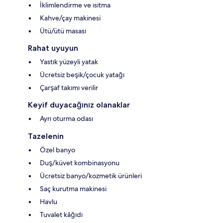
İklimlendirme ve ısıtma
Kahve/çay makinesi
Ütü/ütü masası
Rahat uyuyun
Yastık yüzeyli yatak
Ücretsiz beşik/çocuk yatağı
Çarşaf takımı verilir
Keyif duyacağınız olanaklar
Ayrı oturma odası
Tazelenin
Özel banyo
Duş/küvet kombinasyonu
Ücretsiz banyo/kozmetik ürünleri
Saç kurutma makinesi
Havlu
Tuvalet kâğıdı