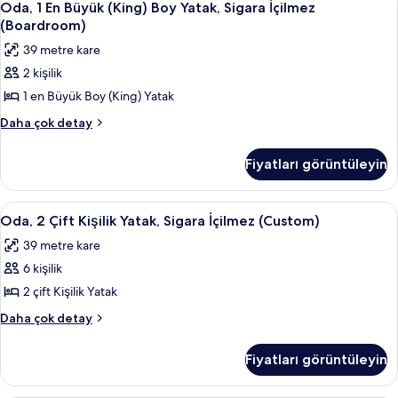
6
fotoğrafları
Yatak,
Oda, 1 En Büyük (King) Boy Yatak, Sigara İçilmez
1
Köşe
görün
(Boardroom)
hakkında
En
39 metre kare
daha
Büyük
fazla
2 kişilik
(King)
detay
1 en Büyük Boy (King) Yatak
Boy
Yatak,
Oda,
Daha çok detay
1
Sigara
En
İçilmez
Fiyatları görüntüleyin
Büyük
(Boardroom)
(King)
için
Boy
Oda,
Oda, 2 Çift Kişilik Yatak, Sigara İçilm
8
Yatak,
tüm
Oda, 2 Çift Kişilik Yatak, Sigara İçilmez (Custom)
2
Sigara
fotoğrafları
39 metre kare
İçilmez
Çift
görün
(Boardroom)
6 kişilik
Kişilik
hakkında
Yatak,
2 çift Kişilik Yatak
daha
Sigara
fazla
Oda,
Daha çok detay
detay
İçilmez
2
Çift
(Custom)
Fiyatları görüntüleyin
Kişilik
için
Yatak,
tüm
Sigara