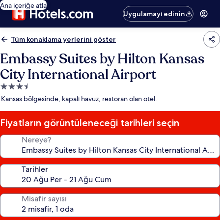
Ana içeriğe atla
Uygulamayı edinin
Tüm konaklama yerlerini göster
Embassy Suites by Hilton Kansas
City International Airport
3.5
yıldızlı
Kansas bölgesinde, kapalı havuz, restoran olan otel.
konaklama
yeri
Fiyatların görüntüleneceği tarihleri seçin
Nereye?
Tarihler
Misafir sayısı