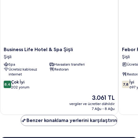
Business
Febor
Business Life Hotel & Spa Şişli
Febor 
Life
Park
Şişli
Şişli
Hotel
Hotel
Spa
Havaalanı transferi
Ücrets
&
Şişli
Ücretsiz kablosuz
Restoran
Spa
internet
Restor
Şişli
10
10
Şişli
Çok İyi
İyi
8,4
7,8
üzerinden
üzerind
202 yorum
697 
8.4,
7.8,
Güncel
3.061 TL
Çok
İyi,
fiyat:
İyi,
697
vergiler ve ücretler dâhildir
3.061 TL
7 Ağu - 8 Ağu
202
yorum
yorum
Benzer konaklama yerlerini karşılaştırın