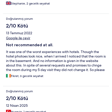
have a frying pan & everything just looked dated and grubby.
Stephanie, 2 gecelik seyahat
We meant to have breakfast provided and the place we stayed
didn’t have a kitchen. Not worth the money & messed around so
much
Doğrulanmış yorum
2/10 Kötü
13 Temmuz 2022
Google ile çevir
Not recommended at all.
It was one of the worst experiences with hotels. Though the
hotel photoes look nice, when I arrived I noticed that the room is
in the basement. And no information is given in the website
about this. In spite of several requests and promises to chnge
the room during my 5 day visit they did not change it. So please
check before arriving whether it is basement or not. The rooms
Fikret, 6 gecelik seyahat
are small. The elevator does ot work from basement to upstairs
lobby so I had to carry up my baggage through stairs. Overall
one of the worst hotel experience I have ever had.
Doğrulanmış yorum
2/10 Kötü
12 Nisan 2025
Huseyin, 1 gecelik seyahat