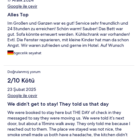
17 Aralık 2024
Google ile çevir
Alles Top
Im Großen und Ganzen war es gut! Service sehr freundlich und
24 Stunden zu erreichen! Schön warm! Sauber! Das Bett war
gut. Sofa könnte erneuert werden. Kühlschrank war vorhanden!
Evtl. Die Fenster reparieren, mit kleine Kinder hat man da schon
Angst. Wir waren zufrieden und gerne im Hotel. Auf Wunsch
wurde uns Taxi bestellt 👌
6gecelik seyahat
Doğrulanmış yorum
2/10 Kötü
23 Şubat 2025
Google ile çevir
We didn’t get to stay! They told us that day
We were booked to stay here but THE DAY of check in they
messaged to say they were moving us. We were told it’s next
door, but about a 15mins walk away. They only told me because I
reached out to them. The place we stayed was not nice, the
smoke smell made us both have a headache, the kitchen didn’t