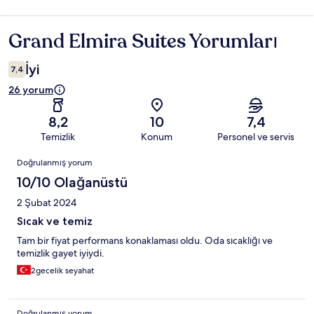
Grand Elmira Suites Yorumları
Yorumlar
İyi
7,4
26 yorum
8,2
10
7,4
Temizlik
Konum
Personel ve servis
Yorumlar
Doğrulanmış yorum
10/10 Olağanüstü
2 Şubat 2024
Sıcak ve temiz
Tam bir fiyat performans konaklaması oldu. Oda sıcaklığı ve
temizlik gayet iyiydi.
2gecelik seyahat
Doğrulanmış yorum