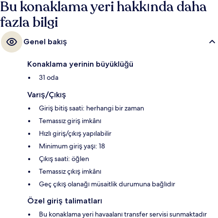
Bu konaklama yeri hakkında daha
fazla bilgi
Genel bakış
Konaklama yerinin büyüklüğü
31 oda
Varış/Çıkış
Giriş bitiş saati: herhangi bir zaman
Temassız giriş imkânı
Hızlı giriş/çıkış yapılabilir
Minimum giriş yaşı: 18
Çıkış saati: öğlen
Temassız çıkış imkânı
Geç çıkış olanağı müsaitlik durumuna bağlıdır
Özel giriş talimatları
Bu konaklama yeri havaalanı transfer servisi sunmaktadır