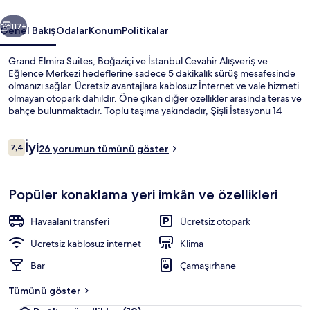
ceki
Sonraki
117+
Genel Bakış
Odalar
Konum
Politikalar
Grand Elmira Suites, Boğaziçi ve İstanbul Cevahir Alışveriş ve
Eğlence Merkezi hedeflerine sadece 5 dakikalık sürüş mesafesinde
olmanızı sağlar. Ücretsiz avantajlara kablosuz İnternet ve vale hizmeti
olmayan otopark dahildir. Öne çıkan diğer özellikler arasında teras ve
bahçe bulunmaktadır. Toplu taşıma yakındadır, Şişli İstasyonu 14
dakikalık yürüme mesafesinde bulunur.
Yorumlar
İyi
7,4
26 yorumun tümünü göster
7,4/10
Lobi
Popüler konaklama yeri imkân ve özellikleri
Havaalanı transferi
Ücretsiz otopark
Ücretsiz kablosuz internet
Klima
Bar
Çamaşırhane
Tümünü göster