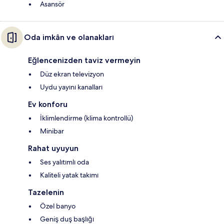
Asansör
Oda imkân ve olanakları
Eğlencenizden taviz vermeyin
Düz ekran televizyon
Uydu yayını kanalları
Ev konforu
İklimlendirme (klima kontrollü)
Minibar
Rahat uyuyun
Ses yalıtımlı oda
Kaliteli yatak takımı
Tazelenin
Özel banyo
Geniş duş başlığı