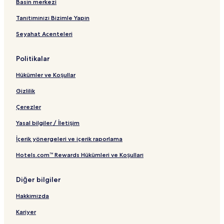
Basın merkezi
t
B
ğ
d
n
l
ı
a
l
a
t
a
Tanıtımınızı Bizimle Yapın
ğ
a
r
ı
n
Seyahat Acenteleri
l
n
t
t
a
t
B
ı
n
ı
a
Politikalar
t
ğ
ı
l
Hükümler ve Koşullar
a
n
Gizlilik
t
ı
Çerezler
Yasal bilgiler / İletişim
İçerik yönergeleri ve içerik raporlama
Hotels.com™ Rewards Hükümleri ve Koşulları
Diğer bilgiler
Hakkımızda
Kariyer