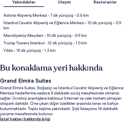
Yakındakiler
Ulaşım
Restoranlar
Astoria Alışveriş Merkezi
- 7 dk yürüyüş
- 0.6 km
İstanbul Cevahir Alışveriş ve Eğlence Merkezi
- 10 dk yürüyüş
- 0.9
km
Mecidiyeköy Meydanı
- 10 dk yürüyüş
- 0.9 km
Trump Towers İstanbul
- 12 dk yürüyüş
- 1.0 km
Yıldız
- 15 dk yürüyüş
- 1.3 km
Bu konaklama yeri hakkında
Grand Elmira Suites
Grand Elmira Suites, Boğaziçi ve İstanbul Cevahir Alışveriş ve Eğlence
Merkezi hedeflerine sadece 5 dakikalık sürüş mesafesinde olmanızı
sağlar. Ücretsiz avantajlara kablosuz İnternet ve vale hizmeti olmayan
otopark dahildir. Öne çıkan diğer özellikler arasında teras ve bahçe
bulunmaktadır. Toplu taşıma yakındadır, Şişli İstasyonu 14 dakikalık
yürüme mesafesinde bulunur.
İptal hakları hakkında bilgi