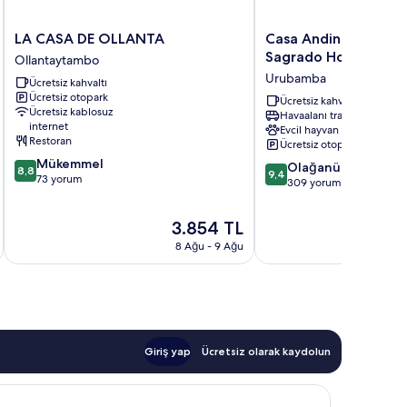
LA
Casa
LA CASA DE OLLANTA
Casa Andina Premium
CASA
Andina
Sagrado Hotel & Vill
Ollantaytambo
DE
Premium
Urubamba
Ücretsiz kahvaltı
OLLANTA
Valle
Ücretsiz otopark
Ollantaytambo
Sagrado
Ücretsiz kahvaltı
Ücretsiz kablosuz
Havaalanı transferi
Hotel
internet
Evcil hayvan dostu
&
Restoran
Ücretsiz otopark
Villas
10
Mükemmel
10
Urubamba
Olağanüstü
8,8
9,4
üzerinden
73 yorum
üzerinden
309 yorum
8.8,
9.4,
Mükemmel,
Olağanüstü,
Güncel
3.854 TL
73
309
fiyat:
yorum
8 Ağu - 9 Ağu
yorum
3.854 TL
Giriş yap
Ücretsiz olarak kaydolun