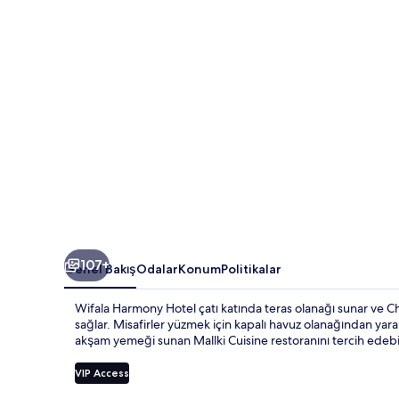
107+
Genel Bakış
Odalar
Konum
Politikalar
Wifala Harmony Hotel çatı katında teras olanağı sunar ve C
sağlar. Misafirler yüzmek için kapalı havuz olanağından yarar
akşam yemeği sunan Mallki Cuisine restoranını tercih edebili
VIP Access