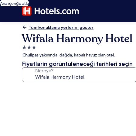
Ana içeriğe atla
Tüm konaklama yerlerini göster
Wifala Harmony Hotel
3.0
yıldızlı
Chullpas yakınında, dağda, kapalı havuz olan otel.
konaklama
Fiyatların görüntüleneceği tarihleri seçin
yeri
Nereye?
Wifala
Harmony
Hotel
için
fotoğraf
galerisi