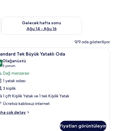
et Ağu 7 - Ağu 9
Önümüzdeki hafta sonu için müsaitliği kontrol et Ağu 14 - Ağu
Gelecek hafta sonu
Ağu 14 - Ağu 16
9/9 oda gösteriliyor
 kuştüyü yorgan, odada kasa, masa
tandard
Standard Tek Büyük Yataklı Oda | Kaliteli yat
18
andard Tek Büyük Yataklı Oda
ek
Olağanüstü
üyük
4
9,4 / 10
(3
3 yorum
taklı
yorum)
Dağ manzarası
da
1 yatak odası
in
3 kişilik
üm
1 çift Kişilik Yatak ve 1 tek Kişilik Yatak
otoğrafları
Ücretsiz kablosuz internet
örün
andard
ha çok detay
k
yük
Fiyatları görüntüleyin
taklı