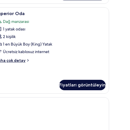
da
kkında
 yatak takımı, kuştüyü yorgan, odada kasa, masa
uperior
Superior Oda | Kaliteli yatak takımı, kuştüyü
8
ha
uperior Oda
da
zla
Dağ manzarası
tay
in
1 yatak odası
üm
otoğrafları
2 kişilik
örün
1 en Büyük Boy (King) Yatak
Ücretsiz kablosuz internet
perior
ha çok detay
da
kkında
ha
zla
Fiyatları görüntüleyin
tay