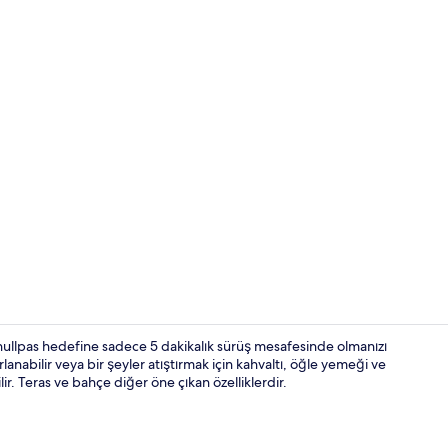
İçerik üretic
hullpas hedefine sadece 5 dakikalık sürüş mesafesinde olmanızı
lanabilir veya bir şeyler atıştırmak için kahvaltı, öğle yemeği ve
r. Teras ve bahçe diğer öne çıkan özelliklerdir.
Superior Tek