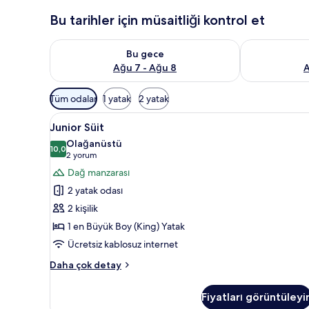
Bu tarihler için müsaitliği kontrol et
Bu gece için müsaitliği kontrol et Ağu 7 - Ağu 8
Yarın için müs
Bu gece
Ağu 7 - Ağu 8
A
Odalar
Tüm odalar
1 yatak
2 yatak
için
Junior
Junior Süit | Kaliteli yatak ta
mevcut
16
Junior Süit
Süit
filtreler
Olağanüstü
için
10,0
10,0 / 10
(2
2 yorum
tüm
yorum)
Dağ manzarası
fotoğrafları
2 yatak odası
görün
2 kişilik
1 en Büyük Boy (King) Yatak
Ücretsiz kablosuz internet
Junior
Daha çok detay
Süit
hakkında
Fiyatları görüntüleyi
daha