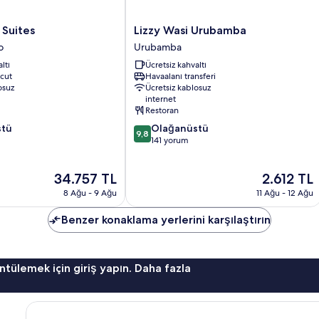
Lizzy
 Suites
Lizzy Wasi Urubamba
Wasi
o
Urubamba
Urubamba
ltı
Ücretsiz kahvaltı
o
Urubamba
cut
Havaalanı transferi
osuz
Ücretsiz kablosuz
internet
Restoran
10
stü
Olağanüstü
9,8
üzerinden
141 yorum
9.8,
Olağanüstü,
Güncel
Güncel
34.757 TL
2.612 TL
141
fiyat:
fiyat:
yorum
8 Ağu - 9 Ağu
11 Ağu - 12 Ağu
34.757 TL
2.612 TL
Benzer konaklama yerlerini karşılaştırın
ntülemek için giriş yapın. Daha fazla