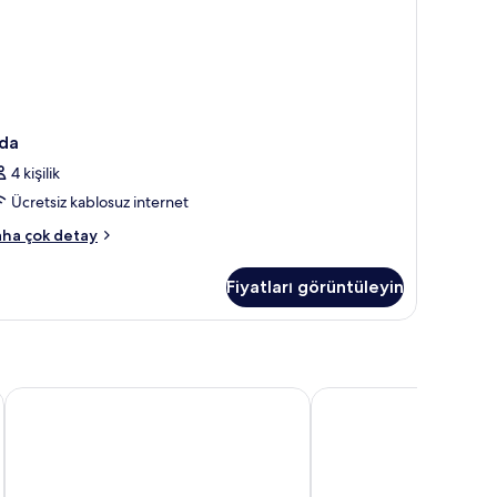
da
4 kişilik
Ücretsiz kablosuz internet
da
ha çok detay
kkında
ha
Fiyatları görüntüleyin
zla
tay
LA CASA DE OLLANTA
Casa Andina Premium Va