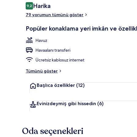
Yorumlar
Harika
9,2
9,2/10
79 yorumun tümünü göster
Dış mekân
Popüler konaklama yeri imkân ve özellikl
Havuz
Havaalanı transferi
Ücretsiz kablosuz internet
Tümünü göster
Başlıca özellikler
(12)
Evinizdeymiş gibi hissedin
(6)
Oda seçenekleri