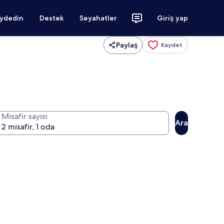
aydedin
Destek
Seyahatler
Giriş yap
Paylaş
Kaydet
Misafir sayısı
Ara