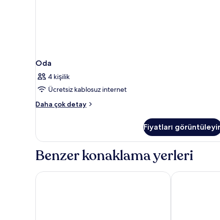
Oda
4 kişilik
Ücretsiz kablosuz internet
Oda
Daha çok detay
hakkında
daha
Fiyatları görüntüleyi
fazla
detay
Benzer konaklama yerleri
Amaru Valle Hotel
Vertical Sky S