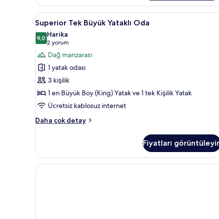
fazla
detay
Superior
Superior Tek Büyük Yataklı Oda
14
Superior Tek Büyük Yataklı Oda
Tek
Harika
Büyük
9,0
9,0 / 10
(2
2 yorum
Yataklı
yorum)
Dağ manzarası
Oda
1 yatak odası
için
3 kişilik
tüm
1 en Büyük Boy (King) Yatak ve 1 tek Kişilik Yatak
fotoğrafları
Ücretsiz kablosuz internet
görün
Superior
Daha çok detay
Tek
Büyük
Fiyatları görüntüleyi
Yataklı
Oda
hakkında
daha
fazla
detay