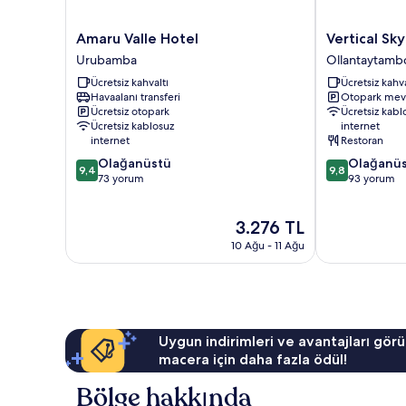
Amaru
Vertical
Amaru Valle Hotel
Vertical Sky
Valle
Sky
Urubamba
Ollantaytamb
Hotel
Suites
Ücretsiz kahvaltı
Ücretsiz kahva
Urubamba
Ollantaytamb
Havaalanı transferi
Otopark mev
Ücretsiz otopark
Ücretsiz kabl
Ücretsiz kablosuz
internet
internet
Restoran
10
10
Olağanüstü
Olağanü
9,4
9,8
üzerinden
üzerinden
73 yorum
93 yorum
9.4,
9.8,
Olağanüstü,
Olağanüstü,
Güncel
3.276 TL
73
93
fiyat:
yorum
yorum
10 Ağu - 11 Ağu
3.276 TL
Uygun indirimleri ve avantajları görü
macera için daha fazla ödül!
Bölge hakkında