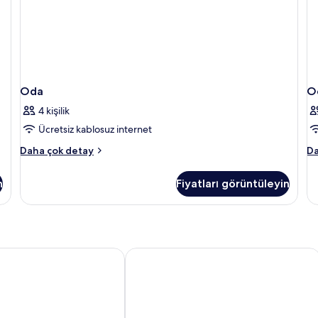
Oda
O
4 kişilik
Ücretsiz kablosuz internet
Oda
O
Daha çok detay
Da
hakkında
ha
daha
da
n
Fiyatları görüntüleyin
fazla
fa
detay
de
uites
Lizzy Wasi Urubamba