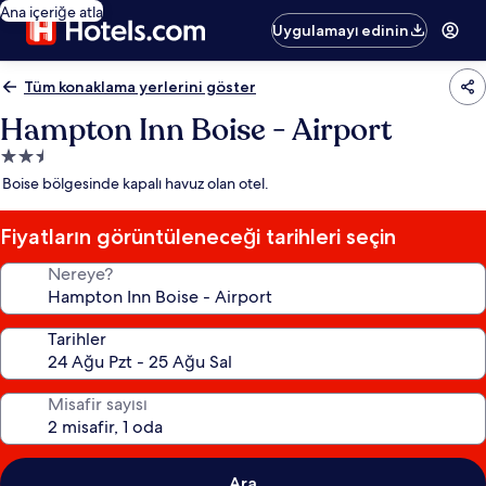
Ana içeriğe atla
Uygulamayı edinin
Tüm konaklama yerlerini göster
Hampton Inn Boise - Airport
2.5
yıldızlı
Boise bölgesinde kapalı havuz olan otel.
konaklama
yeri
Fiyatların görüntüleneceği tarihleri seçin
Nereye?
Tarihler
Misafir sayısı
Ara