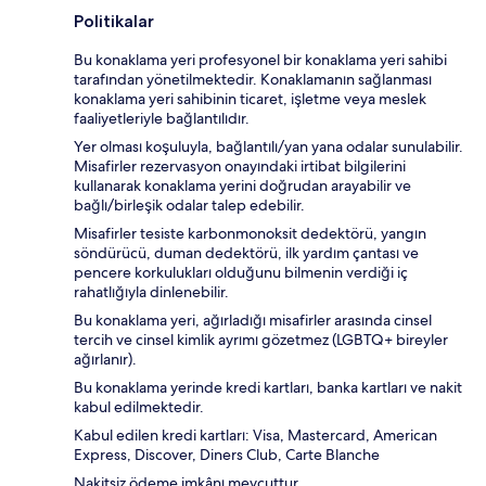
Politikalar
Bu konaklama yeri profesyonel bir konaklama yeri sahibi
tarafından yönetilmektedir. Konaklamanın sağlanması
konaklama yeri sahibinin ticaret, işletme veya meslek
faaliyetleriyle bağlantılıdır.
Yer olması koşuluyla, bağlantılı/yan yana odalar sunulabilir.
Misafirler rezervasyon onayındaki irtibat bilgilerini
kullanarak konaklama yerini doğrudan arayabilir ve
bağlı/birleşik odalar talep edebilir.
Misafirler tesiste karbonmonoksit dedektörü, yangın
söndürücü, duman dedektörü, ilk yardım çantası ve
pencere korkulukları olduğunu bilmenin verdiği iç
rahatlığıyla dinlenebilir.
Bu konaklama yeri, ağırladığı misafirler arasında cinsel
tercih ve cinsel kimlik ayrımı gözetmez (LGBTQ+ bireyler
ağırlanır).
Bu konaklama yerinde kredi kartları, banka kartları ve nakit
kabul edilmektedir.
Kabul edilen kredi kartları: Visa, Mastercard, American
Express, Discover, Diners Club, Carte Blanche
Nakitsiz ödeme imkânı mevcuttur.