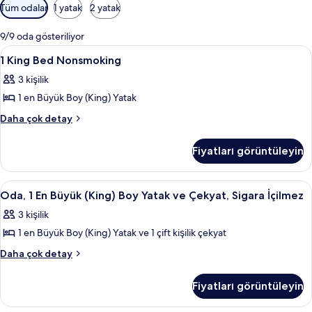
Odalar
Tüm odalar
1 yatak
2 yatak
için
mevcut
9/9 oda gösteriliyor
filtreler
1
İç mekân
2
1 King Bed Nonsmoking
King
3 kişilik
Bed
1 en Büyük Boy (King) Yatak
Nonsmoking
için
1
Daha çok detay
King
tüm
Bed
fotoğrafları
Fiyatları görüntüleyin
Nonsmoking
görün
hakkında
daha
Oda,
Oda, 1 En Büyük (King) Boy Yatak ve Çe
4
fazla
Oda, 1 En Büyük (King) Boy Yatak ve Çekyat, Sigara İçilmez
1
detay
3 kişilik
En
1 en Büyük Boy (King) Yatak ve 1 çift kişilik çekyat
Büyük
(King)
Oda,
Daha çok detay
1
Boy
En
Yatak
Fiyatları görüntüleyin
Büyük
ve
(King)