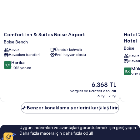
detay
Comfort
Hotel
Comfort Inn & Suites Boise Airport
Hotel 
Inn
28
Hotel
Boise Bench
&
Boise
Boise
Havuz
Ücretsiz kahvaltı
Suites
Airport,
Havaalanı transferi
Evcil hayvan dostu
Boise
an
Havuz
Havaal
Airport
Ascend
10
Harika
9,2
Boise
Collecti
üzerinden
1.012 yorum
10
Mük
8,6
Bench
Hotel
9.2,
üzerind
902 
Boise
Harika,
8.6,
Güncel
6.368 TL
1.012
Mükemm
fiyat:
yorum
902
vergiler ve ücretler dâhildir
6.368 TL
6 Eyl - 7 Eyl
yorum
Benzer konaklama yerlerini karşılaştırın
Uygun indirimleri ve avantajları görüntülemek için giriş yapın.
Daha fazla macera için daha fazla ödül!