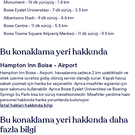
Monument
- 16 dk yürüyüş
- 1.4 km
Boise Eyalet Üniversitesi
- 7 dk sürüş
- 3.5 km
Albertsons Stadı
- 9 dk sürüş
- 4.6 km
Boise Centre
- 11 dk sürüş
- 5.5 km
Boise Towne Square Alışveriş Merkezi
- 11 dk sürüş
- 9.5 km
Bu konaklama yeri hakkında
Hampton Inn Boise - Airport
Hampton Inn Boise - Airport, havaalanına sadece 2 km uzaklıktadır ve
istek üzerine ücretsiz gidiş-dönüş servisi olanağı sunar. Kapalı havuz
sabah yüzmek için harika bir seçenektir. Ayrıca misafirler egzersiz için
spor salonunu kullanabilir. Ayrıca Boise Eyalet Üniversitesi ve Roaring
Springs Su Parkı kısa bir sürüş mesafesindedir. Misafirler yardıma hazır
personel hakkında harika yorumlarda bulunuyor.
İptal hakları hakkında bilgi
Bu konaklama yeri hakkında daha
fazla bilgi