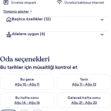
Ücretsiz otopark
Ücretsiz kablosuz internet
Tümünü göster
Başlıca özellikler
(12)
Ailelere uygun
(6)
Oda seçenekleri
Bu tarihler için müsaitliği kontrol et
Bu gece için müsaitliği kontrol et Ağu 10 - Ağu 11
Yarın için müsaitliği kontrol et
Bu gece
Yarın
Ağu 10 - Ağu 11
Ağu 11 - Ağu 12
Bu hafta sonu için müsaitliği kontrol et Ağu 14 - Ağu 16
Önümüzdeki hafta sonu için mü
Bu hafta sonu
Gelecek hafta sonu
Ağu 14 - Ağu 16
Ağu 21 - Ağu 23