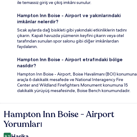
ile temassız giriş ve çıkış imkânı sunulur.
Hampton Inn Boise - Airport ve yakınlarındaki
imkânlar nelerdir?
Sıcak aylarda dağ bisikleti gibi yakındaki etkinliklerin tadını
çıkarın. Kapalı havuzda yüzmenin keyfini çıkarın veya otel
tarafından sunulan spor salonu gibi diğer imkânlardan
faydalanın.
Hampton Inn Boise - Airport etrafındaki bölge
nasıldır?
Hampton Inn Boise - Airport, Boise Havalimanı (BOI) konumuna
araçla 6 dakikalık mesafede ve National Interagency Fire
Center and Wildland Firefighters Monument konumuna 15
dakikalık yürüyüş mesafesinde, Boise Bench konumundadır.
Hampton Inn Boise - Airport
Yorumlar
Yorumları
Harika
9,2