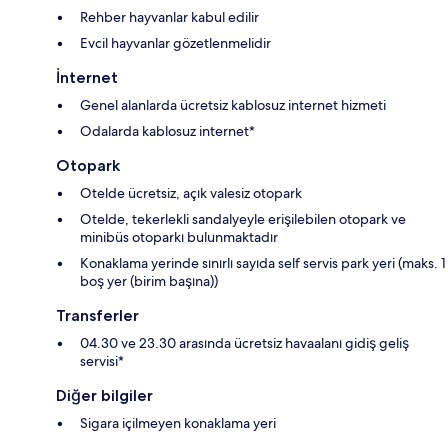
Rehber hayvanlar kabul edilir
Evcil hayvanlar gözetlenmelidir
İnternet
Genel alanlarda ücretsiz kablosuz internet hizmeti
Odalarda kablosuz internet*
Otopark
Otelde ücretsiz, açık valesiz otopark
Otelde, tekerlekli sandalyeyle erişilebilen otopark ve
minibüs otoparkı bulunmaktadır
Konaklama yerinde sınırlı sayıda self servis park yeri (maks. 1
boş yer (birim başına))
Transferler
04.30 ve 23.30 arasında ücretsiz havaalanı gidiş geliş
servisi*
Diğer bilgiler
Sigara içilmeyen konaklama yeri