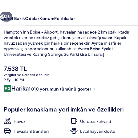
fotoğraf
galerisi
ceki
Sonraki
28+
Genel Bakış
Odalar
Konum
Politikalar
Hampton Inn Boise - Airport, havaalanına sadece 2 km uzaklıktadır
ve istek üzerine ücretsiz gidiş-dönüş servisi olanağı sunar. Kapalı
havuz sabah yüzmek için harika bir seçenektir. Ayrıca misafirler
egzersiz için spor salonunu kullanabilir. Ayrıca Boise Eyalet
Üniversitesi ve Roaring Springs Su Parkı kısa bir sürüş
mesafesindedir. Misafirler yardıma hazır personel hakkında harika
yorumlarda bulunuyor.
Şu
7.538 TL
anki
vergiler ve ücretler dâhildir
fiyat
9 Eyl - 10 Eyl
Restoran
7.538 TL
Yorumlar
Harika
9,2
1.010 yorumun tümünü göster
9,2/10
Popüler konaklama yeri imkân ve özellikleri
Havuz
Ücretsiz kahvaltı
Havaalanı transferi
Evcil hayvan dostu