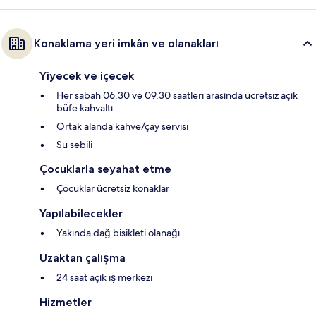
Konaklama yeri imkân ve olanakları
Yiyecek ve içecek
Her sabah 06.30 ve 09.30 saatleri arasında ücretsiz açık
büfe kahvaltı
Ortak alanda kahve/çay servisi
Su sebili
Çocuklarla seyahat etme
Çocuklar ücretsiz konaklar
Yapılabilecekler
Yakında dağ bisikleti olanağı
Uzaktan çalışma
24 saat açık iş merkezi
Hizmetler