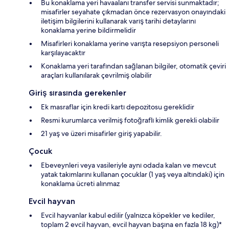
Bu konaklama yeri havaalanı transfer servisi sunmaktadır;
misafirler seyahate çıkmadan önce rezervasyon onayındaki
iletişim bilgilerini kullanarak varış tarihi detaylarını
konaklama yerine bildirmelidir
Misafirleri konaklama yerine varışta resepsiyon personeli
karşılayacaktır
Konaklama yeri tarafından sağlanan bilgiler, otomatik çeviri
araçları kullanılarak çevrilmiş olabilir
Giriş sırasında gerekenler
Ek masraflar için kredi kartı depozitosu gereklidir
Resmi kurumlarca verilmiş fotoğraflı kimlik gerekli olabilir
21 yaş ve üzeri misafirler giriş yapabilir.
Çocuk
Ebeveynleri veya vasileriyle aynı odada kalan ve mevcut
yatak takımlarını kullanan çocuklar (1 yaş veya altındaki) için
konaklama ücreti alınmaz
Evcil hayvan
Evcil hayvanlar kabul edilir (yalnızca köpekler ve kediler,
toplam 2 evcil hayvan, evcil hayvan başına en fazla 18 kg)*