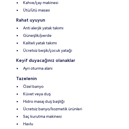
Kahve/çay makinesi
Ütü/ütü masası
Rahat uyuyun
Anti alerjik yatak takımı
Güneşlik/perde
Kaliteli yatak takımı
Ücretsiz beşik/çocuk yatağı
Keyif duyacağınız olanaklar
Ayrı oturma alanı
Tazelenin
Özel banyo
Küvet veya duş
Hidro masaj duş başlığı
Ücretsiz banyo/kozmetik ürünleri
Saç kurutma makinesi
Havlu