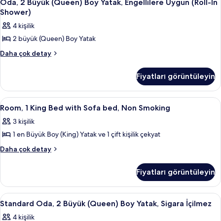
Oda, 2 Büyük (Queen) Boy Yatak, Engellilere Uygun (Roll-In
Shower)
4 kişilik
2 büyük (Queen) Boy Yatak
Oda,
Daha çok detay
2
Büyük
Fiyatları görüntüleyin
(Queen)
Boy
Yatak,
Room,
Kaliteli yatak takımı, masa, dizüstü bil
4
Engellilere
Room, 1 King Bed with Sofa bed, Non Smoking
1
Uygun
3 kişilik
(Roll-
King
In
1 en Büyük Boy (King) Yatak ve 1 çift kişilik çekyat
Bed
Shower)
with
Room,
Daha çok detay
hakkında
1
Sofa
daha
King
fazla
bed,
Fiyatları görüntüleyin
Bed
detay
Non
with
Smoking
Sofa
Standard
Kaliteli yatak takımı, masa, dizüstü bil
3
bed,
için
Standard Oda, 2 Büyük (Queen) Boy Yatak, Sigara İçilmez
Oda,
Non
tüm
4 kişilik
Smoking
2