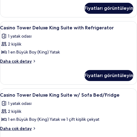
Maker
Executive
için
Fiyatları görüntüleyin
Double
tüm
Queen
fotoğrafları
with
Casino
Odada kasa, masa, güneşlik/perde, se
2
Refrigerator/Coffee
görün
Casino Tower Deluxe King Suite with Refrigerator
Tower
Maker
1 yatak odası
hakkında
Deluxe
daha
2 kişilik
King
fazla
Suite
1 en Büyük Boy (King) Yatak
detay
with
Casino
Daha çok detay
Refrigerator
Tower
Deluxe
için
Fiyatları görüntüleyin
King
tüm
Suite
fotoğrafları
with
Casino
Casino Tower Deluxe King Suite w/ So
1
görün
Refrigerator
Casino Tower Deluxe King Suite w/ Sofa Bed/Fridge
Tower
hakkında
1 yatak odası
daha
Deluxe
fazla
2 kişilik
King
detay
Suite
1 en Büyük Boy (King) Yatak ve 1 çift kişilik çekyat
w/
Casino
Daha çok detay
Sofa
Tower