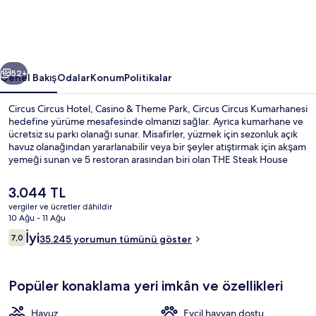
Theme
Park
için
ceki
Sonraki
fotoğraf
52+
Genel Bakış
Odalar
Konum
Politikalar
galerisi
Circus Circus Hotel, Casino & Theme Park, Circus Circus Kumarhanesi
hedefine yürüme mesafesinde olmanızı sağlar. Ayrıca kumarhane ve
ücretsiz su parkı olanağı sunar. Misafirler, yüzmek için sezonluk açık
havuz olanağından yararlanabilir veya bir şeyler atıştırmak için akşam
yemeği sunan ve 5 restoran arasından biri olan THE Steak House
restoranını tercih edebilir. 6 bar/dinlenme salonu, havuz kenarı barı
ve spor salonu diğer öne çıkan özellikler arasındadır. Misafirler
Şu
3.044 TL
ailelere yönelik özellikler ve çevre gezisi ile ilgili harika yorumlarda
anki
vergiler ve ücretler dâhildir
bulunuyor. Konaklama yeri toplu taşımaya yakındır, Las Vegas Hilton
fiyat
10 Ağu - 11 Ağu
Monorail İstasyonu 14 dakikalık yürüme mesafesindedir.
Çocuklar için oyun alanı - iç mekân
3.044 TL
Yorumlar
İyi
7,0
35.245 yorumun tümünü göster
7,0/10
Popüler konaklama yeri imkân ve özellikleri
Havuz
Evcil hayvan dostu