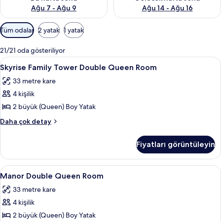
Ağu 7 - Ağu 9
Ağu 14 - Ağu 16
Odalar
Tüm odalar
2 yatak
1 yatak
için
mevcut
21/21 oda gösteriliyor
filtreler
Skyrise
Odada kasa, masa, güneşlik/perde, se
4
Skyrise Family Tower Double Queen Room
Family
33 metre kare
Tower
4 kişilik
Double
Queen
2 büyük (Queen) Boy Yatak
Room
Skyrise
Daha çok detay
için
Family
Tower
tüm
Fiyatları görüntüleyin
Double
fotoğrafları
Queen
görün
Room
Manor
Manor Double Queen Room | Odada kas
4
hakkında
Manor Double Queen Room
Double
daha
33 metre kare
fazla
Queen
detay
4 kişilik
Room
için
2 büyük (Queen) Boy Yatak