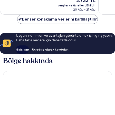
2.733 TL
yorum
Bölgesi
45.523
fiyat:
yorum
vergiler ve ücretler dâhildir
2.733 TL
20 Ağu - 21 Ağu
Benzer konaklama yerlerini karşılaştırın
Uygun indirimleri ve avantajları görüntülemek için giriş yapın.
Daha fazla macera için daha fazla ödül!
Giriş yap
Ücretsiz olarak kaydolun
Bölge hakkında