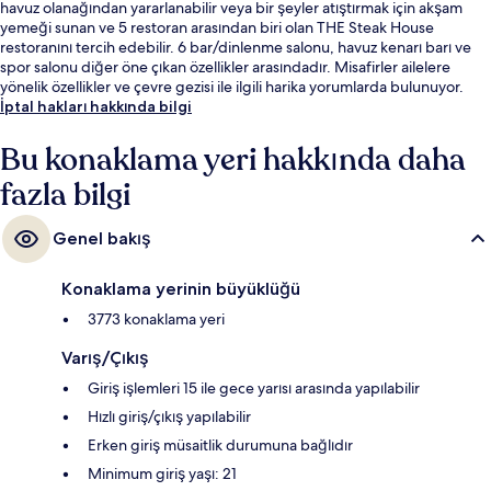
havuz olanağından yararlanabilir veya bir şeyler atıştırmak için akşam
yemeği sunan ve 5 restoran arasından biri olan THE Steak House
restoranını tercih edebilir. 6 bar/dinlenme salonu, havuz kenarı barı ve
spor salonu diğer öne çıkan özellikler arasındadır. Misafirler ailelere
yönelik özellikler ve çevre gezisi ile ilgili harika yorumlarda bulunuyor.
Konaklama yeri toplu taşımaya yakındır, Las Vegas Hilton Monorail
İptal hakları hakkında bilgi
İstasyonu 14 dakikalık yürüme mesafesindedir.
Bu konaklama yeri hakkında daha
fazla bilgi
Genel bakış
Konaklama yerinin büyüklüğü
3773 konaklama yeri
Varış/Çıkış
Giriş işlemleri 15 ile gece yarısı arasında yapılabilir
Hızlı giriş/çıkış yapılabilir
Erken giriş müsaitlik durumuna bağlıdır
Minimum giriş yaşı: 21