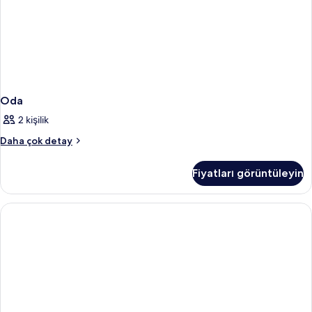
Oda
2 kişilik
Oda
Daha çok detay
hakkında
daha
Fiyatları görüntüleyin
fazla
detay