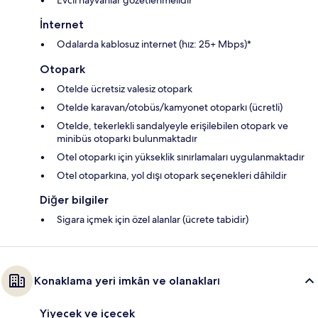
Evcil hayvanlar gözetlenmelidir
İnternet
Odalarda kablosuz internet (hız: 25+ Mbps)*
Otopark
Otelde ücretsiz valesiz otopark
Otelde karavan/otobüs/kamyonet otoparkı (ücretli)
Otelde, tekerlekli sandalyeyle erişilebilen otopark ve
minibüs otoparkı bulunmaktadır
Otel otoparkı için yükseklik sınırlamaları uygulanmaktadır
Otel otoparkına, yol dışı otopark seçenekleri dâhildir
Diğer bilgiler
Sigara içmek için özel alanlar (ücrete tabidir)
Konaklama yeri imkân ve olanakları
Yiyecek ve içecek