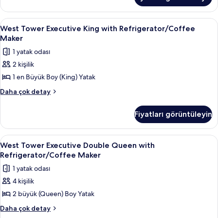
Double
tüm
Queen
fotoğrafları
with
West
West Tower Executive King with Refri
3
görün
Refrigerator
West Tower Executive King with Refrigerator/Coffee
Tower
hakkında
Maker
daha
Executive
1 yatak odası
fazla
King
detay
2 kişilik
with
1 en Büyük Boy (King) Yatak
Refrigerator/Coffee
Maker
West
Daha çok detay
Tower
için
Executive
tüm
Fiyatları görüntüleyin
King
fotoğrafları
with
görün
Refrigerator/Coffee
West
Odada kasa, masa, güneşlik/perde, se
5
Maker
West Tower Executive Double Queen with
Tower
hakkında
Refrigerator/Coffee Maker
daha
Executive
1 yatak odası
fazla
Double
detay
4 kişilik
Queen
2 büyük (Queen) Boy Yatak
with
Refrigerator/Coffee
West
Daha çok detay
Tower