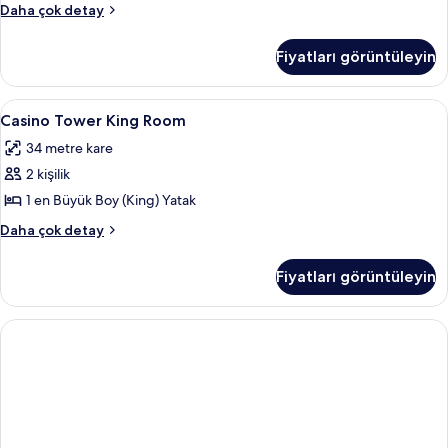
için
detay
Casino
Daha çok detay
tüm
Tower
Double
fotoğrafları
Fiyatları görüntüleyin
Queen
görün
Room
hakkında
Casino
Casino Tower King Room | Odada kasa,
4
daha
Casino Tower King Room
Tower
fazla
34 metre kare
detay
King
2 kişilik
Room
için
1 en Büyük Boy (King) Yatak
tüm
Casino
Daha çok detay
fotoğrafları
Tower
King
görün
Fiyatları görüntüleyin
Room
hakkında
daha
fazla
detay