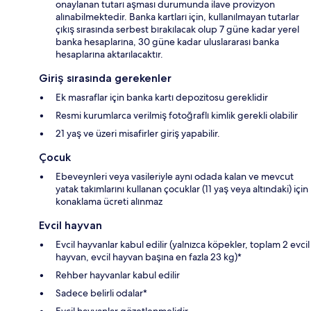
onaylanan tutarı aşması durumunda ilave provizyon
alınabilmektedir. Banka kartları için, kullanılmayan tutarlar
çıkış sırasında serbest bırakılacak olup 7 güne kadar yerel
banka hesaplarına, 30 güne kadar uluslararası banka
hesaplarına aktarılacaktır.
Giriş sırasında gerekenler
Ek masraflar için banka kartı depozitosu gereklidir
Resmi kurumlarca verilmiş fotoğraflı kimlik gerekli olabilir
21 yaş ve üzeri misafirler giriş yapabilir.
Çocuk
Ebeveynleri veya vasileriyle aynı odada kalan ve mevcut
yatak takımlarını kullanan çocuklar (11 yaş veya altındaki) için
konaklama ücreti alınmaz
Evcil hayvan
Evcil hayvanlar kabul edilir (yalnızca köpekler, toplam 2 evcil
hayvan, evcil hayvan başına en fazla 23 kg)*
Rehber hayvanlar kabul edilir
Sadece belirli odalar*