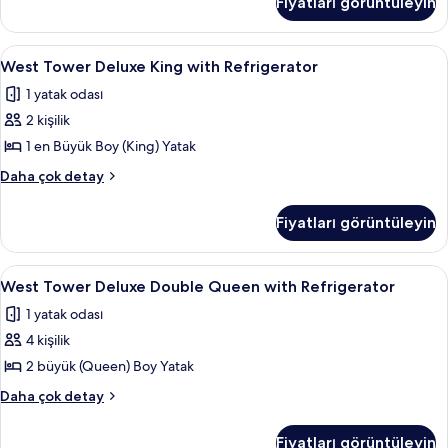
Fiyatları görüntüleyin
Refreshed
fotoğrafları
Double
görün
Queen
West
West Tower Deluxe King with Refrigera
3
hakkında
West Tower Deluxe King with Refrigerator
Tower
daha
1 yatak odası
fazla
Deluxe
detay
2 kişilik
King
with
1 en Büyük Boy (King) Yatak
Refrigerator
West
Daha çok detay
için
Tower
Deluxe
tüm
Fiyatları görüntüleyin
King
fotoğrafları
with
görün
Refrigerator
West
Odada kasa, masa, güneşlik/perde, se
5
hakkında
West Tower Deluxe Double Queen with Refrigerator
Tower
daha
1 yatak odası
fazla
Deluxe
detay
4 kişilik
Double
Queen
2 büyük (Queen) Boy Yatak
with
West
Daha çok detay
Refrigerator
Tower
Deluxe
için
Fiyatları görüntüleyin