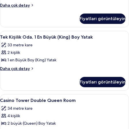
tüm
Manor
Daha çok detay
fotoğrafları
Double
Queen
görün
Fiyatları görüntüleyin
Room
hakkında
daha
Tek
Odada kasa, masa, güneşlik/perde, se
3
fazla
Tek Kişilik Oda, 1 En Büyük (King) Boy Yatak
Kişilik
detay
33 metre kare
Oda,
2 kişilik
1
En
1 en Büyük Boy (King) Yatak
Büyük
Tek
Daha çok detay
(King)
Kişilik
Oda,
Boy
Fiyatları görüntüleyin
1
Yatak
En
için
Büyük
Casino
Casino Tower Double Queen Room | Od
4
tüm
(King)
Casino Tower Double Queen Room
Tower
Boy
fotoğrafları
34 metre kare
Yatak
Double
görün
hakkında
4 kişilik
Queen
daha
Room
2 büyük (Queen) Boy Yatak
fazla