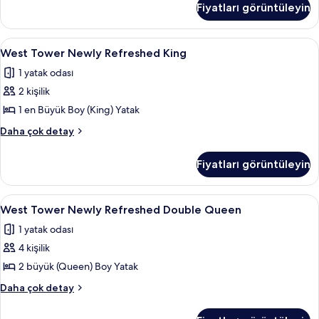
görün
Fiyatları görüntüleyin
Queen
hakkında
daha
West
West Tower Newly Refreshed King | Od
3
fazla
West Tower Newly Refreshed King
Tower
detay
1 yatak odası
Newly
2 kişilik
Refreshed
King
1 en Büyük Boy (King) Yatak
için
West
Daha çok detay
tüm
Tower
Newly
fotoğrafları
Fiyatları görüntüleyin
Refreshed
görün
King
hakkında
West
West Tower Newly Refreshed Double Q
4
daha
West Tower Newly Refreshed Double Queen
Tower
fazla
1 yatak odası
detay
Newly
4 kişilik
Refreshed
Double
2 büyük (Queen) Boy Yatak
Queen
West
Daha çok detay
için
Tower
Newly
tüm