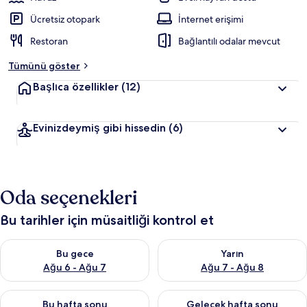
Ücretsiz otopark
İnternet erişimi
Restoran
Bağlantılı odalar mevcut
Tümünü göster
Başlıca özellikler
(12)
Evinizdeymiş gibi hissedin
(6)
Oda seçenekleri
Bu tarihler için müsaitliği kontrol et
Bu gece için müsaitliği kontrol et Ağu 6 - Ağu 7
Yarın için müsaitliği kontrol e
Bu gece
Yarın
Ağu 6 - Ağu 7
Ağu 7 - Ağu 8
Bu hafta sonu için müsaitliği kontrol et Ağu 7 - Ağu 9
Önümüzdeki hafta sonu için müs
Bu hafta sonu
Gelecek hafta sonu