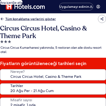
Ana içeriğe atla
Uygulamayı edinin
Tüm konaklama yerlerini göster
Circus Circus Hotel, Casino &
Theme Park
3.0
yıldızlı
Circus Circus Kumarhanesi yakınında, 5 restoran olan aile dostu resort
konaklama
otel.
yeri
Fiyatların görüntüleneceği tarihleri seçin
Nereye?
Tarihler
Misafir sayısı