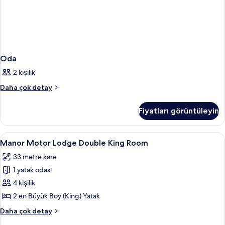
Oda
2 kişilik
Oda
Daha çok detay
hakkında
daha
Fiyatları görüntüleyin
fazla
detay
Manor
Odada kasa, masa, güneşlik/perde, se
3
Manor Motor Lodge Double King Room
Motor
33 metre kare
Lodge
1 yatak odası
Double
King
4 kişilik
Room
2 en Büyük Boy (King) Yatak
için
Manor
Daha çok detay
tüm
Motor