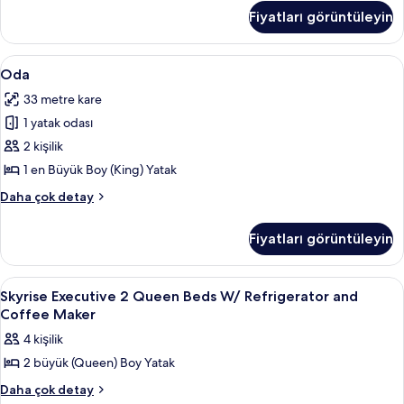
Deluxe
Bed/Fridge
Fiyatları görüntüleyin
King
için
Suite
tüm
w/
Oda
Odada kasa, masa, güneşlik/perde, se
1
fotoğrafları
Sofa
Oda
için
Bed/Fridge
görün
33 metre kare
hakkında
tüm
daha
1 yatak odası
fotoğrafları
fazla
görün
2 kişilik
detay
1 en Büyük Boy (King) Yatak
Oda
Daha çok detay
hakkında
daha
Fiyatları görüntüleyin
fazla
detay
Skyrise
Odada kasa, masa, güneşlik/perde, se
1
Skyrise Executive 2 Queen Beds W/ Refrigerator and
Executive
Coffee Maker
2
4 kişilik
Queen
2 büyük (Queen) Boy Yatak
Beds
W/
Skyrise
Daha çok detay