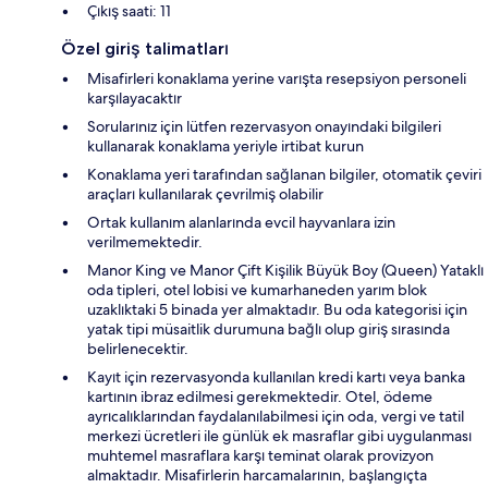
Çıkış saati: 11
Özel giriş talimatları
Misafirleri konaklama yerine varışta resepsiyon personeli
karşılayacaktır
Sorularınız için lütfen rezervasyon onayındaki bilgileri
kullanarak konaklama yeriyle irtibat kurun
Konaklama yeri tarafından sağlanan bilgiler, otomatik çeviri
araçları kullanılarak çevrilmiş olabilir
Ortak kullanım alanlarında evcil hayvanlara izin
verilmemektedir.
Manor King ve Manor Çift Kişilik Büyük Boy (Queen) Yataklı
oda tipleri, otel lobisi ve kumarhaneden yarım blok
uzaklıktaki 5 binada yer almaktadır. Bu oda kategorisi için
yatak tipi müsaitlik durumuna bağlı olup giriş sırasında
belirlenecektir.
Kayıt için rezervasyonda kullanılan kredi kartı veya banka
kartının ibraz edilmesi gerekmektedir. Otel, ödeme
ayrıcalıklarından faydalanılabilmesi için oda, vergi ve tatil
merkezi ücretleri ile günlük ek masraflar gibi uygulanması
muhtemel masraflara karşı teminat olarak provizyon
almaktadır. Misafirlerin harcamalarının, başlangıçta