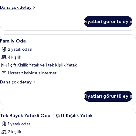
Deluxe
Daha çok detay
Oda
hakkında
Fiyatları görüntüleyin
daha
fazla
detay
Family
Family Oda | Odada kasa, güneşlik/perd
4
Family Oda
Oda
2 yatak odası
için
4 kişilik
tüm
fotoğrafları
1 çift Kişilik Yatak ve 1 tek Kişilik Yatak
görün
Ücretsiz kablosuz internet
Family
Daha çok detay
Oda
hakkında
Fiyatları görüntüleyin
daha
fazla
detay
Tek
Tek Büyük Yataklı Oda, 1 Çift Kişilik Ya
3
Tek Büyük Yataklı Oda, 1 Çift Kişilik Yatak
Büyük
1 yatak odası
Yataklı
2 kişilik
Oda,