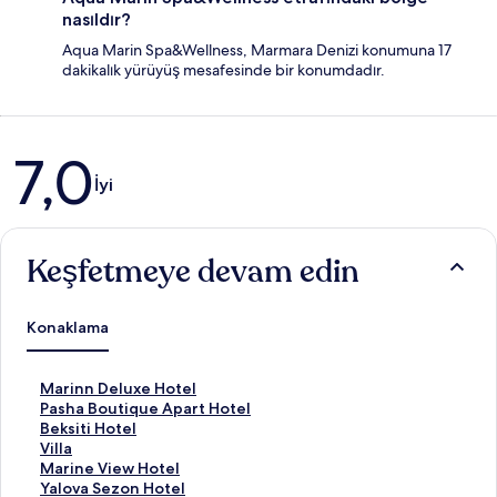
nasıldır?
Aqua Marin Spa&Wellness, Marmara Denizi konumuna 17
dakikalık yürüyüş mesafesinde bir konumdadır.
Yorumlar
7,0
İyi
Keşfetmeye devam edin
Konaklama
M
Marinn Deluxe Hotel
a
P
Pasha Boutique Apart Hotel
r
a
B
Beksiti Hotel
i
s
e
V
Villa
n
h
k
i
M
Marine View Hotel
n
a
s
l
a
Y
Yalova Sezon Hotel