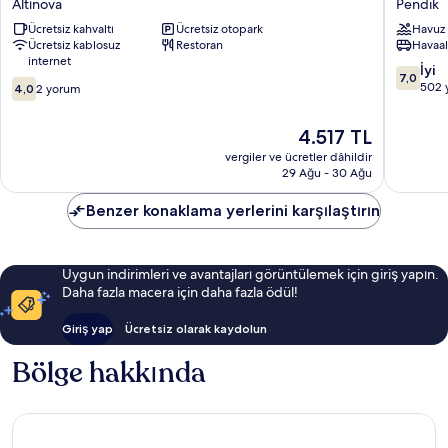
Altınova
Pendik
Hotel
Rooms
Ücretsiz kahvaltı
Ücretsiz otopark
Havuz
Altınova
Pendik
Ücretsiz kablosuz
Restoran
Havaal
internet
10
İyi
7,0
10
üzerind
502 
4,0
2 yorum
üzerinden
7.0,
4.0,
İyi,
Güncel
4.517 TL
2
502
fiyat:
yorum
vergiler ve ücretler dâhildir
yorum
4.517 TL
29 Ağu - 30 Ağu
Benzer konaklama yerlerini karşılaştırın
Uygun indirimleri ve avantajları görüntülemek için giriş yapın.
Daha fazla macera için daha fazla ödül!
Giriş yap
Ücretsiz olarak kaydolun
Bölge hakkında