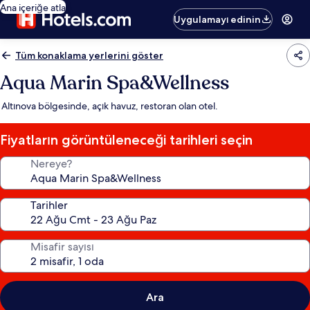
Ana içeriğe atla
Uygulamayı edinin
Tüm konaklama yerlerini göster
Aqua Marin Spa&Wellness
Altınova bölgesinde, açık havuz, restoran olan otel.
Fiyatların görüntüleneceği tarihleri seçin
Nereye?
Tarihler
Misafir sayısı
Ara