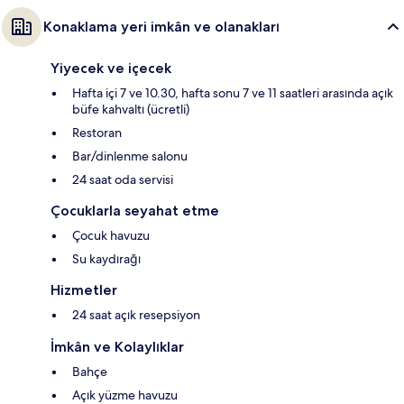
Konaklama yeri imkân ve olanakları
Yiyecek ve içecek
Hafta içi 7 ve 10.30, hafta sonu 7 ve 11 saatleri arasında açık
büfe kahvaltı (ücretli)
Restoran
Bar/dinlenme salonu
24 saat oda servisi
Çocuklarla seyahat etme
Çocuk havuzu
Su kaydırağı
Hizmetler
24 saat açık resepsiyon
İmkân ve Kolaylıklar
Bahçe
Açık yüzme havuzu