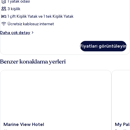
1 yatak odası
Kişilik
3 kişilik
Oda
için
1 çift Kişilik Yatak ve 1 tek Kişilik Yatak
tüm
Ücretsiz kablosuz internet
fotoğrafları
Family
Daha çok detay
görün
Üç
Kişilik
Fiyatları görüntüleyin
Oda
hakkında
daha
Benzer konaklama yerleri
fazla
detay
Marine View Hotel
My Pala
Marine
My
Marine View Hotel
My Pa
View
Palace