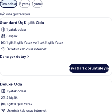
Odalar
Tüm odalar
2 yatak
1 yatak
için
mevcut
6/6 oda gösteriliyor
filtreler
Standard
Standard Üç Kişilik Oda | Odada kasa, 
3
Standard Üç Kişilik Oda
Üç
1 yatak odası
Kişilik
3 kişilik
Oda
için
1 çift Kişilik Yatak ve 1 tek Kişilik Yatak
tüm
Ücretsiz kablosuz internet
fotoğrafları
Standard
Daha çok detay
görün
Üç
Kişilik
Fiyatları görüntüleyin
Oda
hakkında
daha
Deluxe
Deluxe Oda | Banyo | Ücretsiz banyo/ko
3
fazla
Deluxe Oda
Oda
detay
1 yatak odası
için
2 kişilik
tüm
fotoğrafları
1 çift Kişilik Yatak
görün
Ücretsiz kablosuz internet