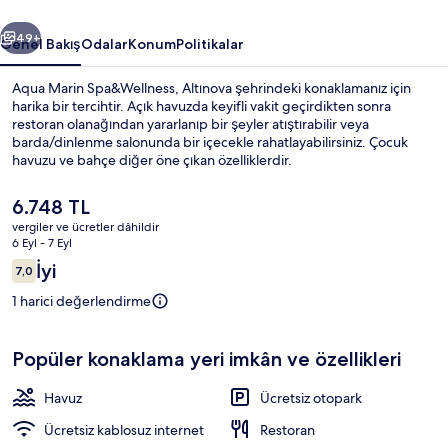
ceki
Sonraki
49+
Genel Bakış
Odalar
Konum
Politikalar
Aqua Marin Spa&Wellness, Altınova şehrindeki konaklamanız için
harika bir tercihtir. Açık havuzda keyifli vakit geçirdikten sonra
restoran olanağından yararlanıp bir şeyler atıştırabilir veya
barda/dinlenme salonunda bir içecekle rahatlayabilirsiniz. Çocuk
havuzu ve bahçe diğer öne çıkan özelliklerdir.
Şu
6.748 TL
anki
vergiler ve ücretler dâhildir
fiyat
6 Eyl - 7 Eyl
Su parkı
6.748 TL
Yorumlar
İyi
7,0
7,0/10
1 harici değerlendirme
Popüler konaklama yeri imkân ve özellikleri
Havuz
Ücretsiz otopark
Ücretsiz kablosuz internet
Restoran