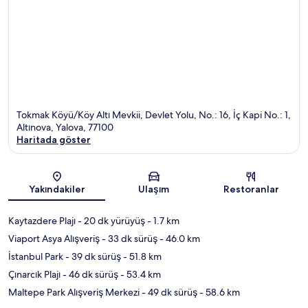
Tokmak Köyü/Köy Altı Mevkii, Devlet Yolu, No.: 16, İç Kapi No.: 1,
Altınova, Yalova, 77100
Haritada göster
Harita
Yakındakiler
Ulaşım
Restoranlar
Kaytazdere Plajı
- 20 dk yürüyüş
- 1.7 km
Viaport Asya Alışveriş
- 33 dk sürüş
- 46.0 km
İstanbul Park
- 39 dk sürüş
- 51.8 km
Çınarcık Plajı
- 46 dk sürüş
- 53.4 km
Maltepe Park Alışveriş Merkezi
- 49 dk sürüş
- 58.6 km