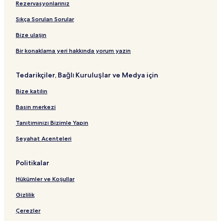
Rezervasyonlarınız
l
t
t
n
l
a
a
ı
t
a
Sıkça Sorulan Sorular
n
n
ı
n
t
d
t
Bize ulaşın
ı
a
ı
r
Bir konaklama yeri hakkında yorum yazın
t
B
Tedarikçiler, Bağlı Kuruluşlar ve Medya için
a
ğ
Bize katılın
l
a
Basın merkezi
n
t
Tanıtımınızı Bizimle Yapın
ı
Seyahat Acenteleri
Politikalar
Hükümler ve Koşullar
Gizlilik
Çerezler