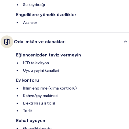
Su kaydırağı
Engellilere yönelik özellikler
Asansör
Oda imkân ve olanakları
Eğlencenizden taviz vermeyin
LCD televizyon
Uydu yayını kanalları
Ev konforu
İklimlendirme (klima kontrollü)
Kahve/çay makinesi
Elektrikli su ısıtıcısı
Terlik
Rahat uyuyun
Güneşlik/perde