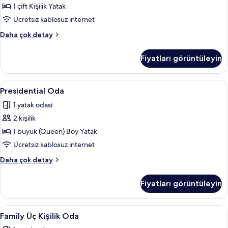
1
1 çift Kişilik Yatak
Çift
Ücretsiz kablosuz internet
Kişilik
Tek
Daha çok detay
Yatak
Büyük
için
Yataklı
Fiyatları görüntüleyin
Oda,
tüm
1
fotoğrafları
Çift
Presidential
Presidential Oda | Odada kasa, güneşli
görün
3
Kişilik
Presidential Oda
Oda
Yatak
1 yatak odası
hakkında
için
daha
2 kişilik
tüm
fazla
fotoğrafları
1 büyük (Queen) Boy Yatak
detay
görün
Ücretsiz kablosuz internet
Presidential
Daha çok detay
Oda
hakkında
Fiyatları görüntüleyin
daha
fazla
detay
Family
Family Üç Kişilik Oda | Odada kasa, gü
1
Family Üç Kişilik Oda
Üç