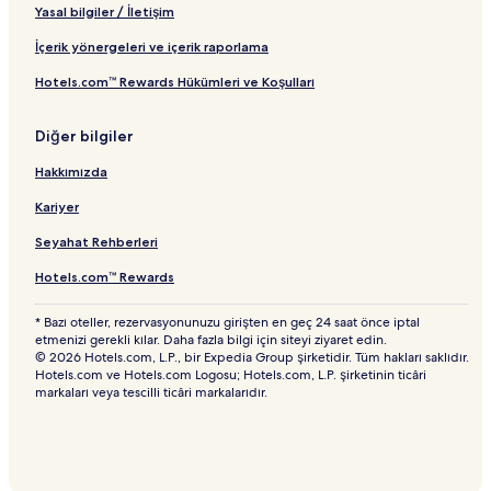
Yasal bilgiler / İletişim
İçerik yönergeleri ve içerik raporlama
Hotels.com™ Rewards Hükümleri ve Koşulları
Diğer bilgiler
Hakkımızda
Kariyer
Seyahat Rehberleri
Hotels.com™ Rewards
* Bazı oteller, rezervasyonunuzu girişten en geç 24 saat önce iptal
etmenizi gerekli kılar. Daha fazla bilgi için siteyi ziyaret edin.
© 2026 Hotels.com, L.P., bir Expedia Group şirketidir. Tüm hakları saklıdır.
Hotels.com ve Hotels.com Logosu; Hotels.com, L.P. şirketinin ticâri
markaları veya tescilli ticâri markalarıdır.