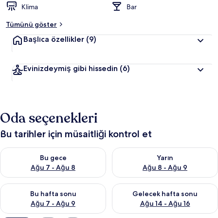
Klima
Bar
Tümünü göster
Başlıca özellikler
(9)
Evinizdeymiş gibi hissedin
(6)
Oda seçenekleri
Bu tarihler için müsaitliği kontrol et
Bu gece için müsaitliği kontrol et Ağu 7 - Ağu 8
Yarın için müsaitliği kontrol e
Bu gece
Yarın
Ağu 7 - Ağu 8
Ağu 8 - Ağu 9
Bu hafta sonu için müsaitliği kontrol et Ağu 7 - Ağu 9
Önümüzdeki hafta sonu için müs
Bu hafta sonu
Gelecek hafta sonu
Ağu 7 - Ağu 9
Ağu 14 - Ağu 16