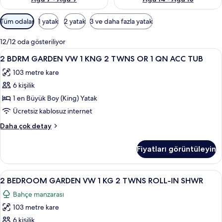
Odalar
Tüm odalar
1 yatak
2 yatak
3 ve daha fazla yatak
için
mevcut
12/12 oda gösteriliyor
filtreler
2
Odada kasa, güneşlik/perde, ütü/ütü m
7
2 BDRM GARDEN VW 1 KNG 2 TWNS OR 1 QN ACC TUB
BDRM
103 metre kare
GARDEN
6 kişilik
VW
1
1 en Büyük Boy (King) Yatak
KNG
Ücretsiz kablosuz internet
2
2
Daha çok detay
TWNS
BDRM
OR
GARDEN
Fiyatları görüntüleyin
VW
1
1
QN
KNG
2
Odada kasa, güneşlik/perde, ütü/ütü m
ACC
7
2
2 BEDROOM GARDEN VW 1 KG 2 TWNS ROLL-IN SHWR
BEDROOM
TWNS
TUB
Bahçe manzarası
OR
GARDEN
için
1
103 metre kare
VW
tüm
QN
1
6 kişilik