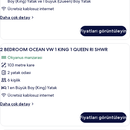
detay
Boy (King) Yatak ve 1 büyük (Queen) Boy Yatak
Manzarası
için
Ücretsiz kablosuz internet
tüm
Süit,
Daha çok detay
fotoğrafları
2
Yatak
görün
Fiyatları görüntüleyin
Odası,
Kısmi
Deniz
2
Odada kasa, güneşlik/perde, ütü/ütü m
7
Manzarası
2 BEDROOM OCEAN VW 1 KING 1 QUEEN RI SHWR
BEDROOM
hakkında
Okyanus manzarası
daha
OCEAN
fazla
103 metre kare
VW
detay
1
2 yatak odası
KING
6 kişilik
1
1 en Büyük Boy (King) Yatak
QUEEN
Ücretsiz kablosuz internet
RI
2
Daha çok detay
SHWR
BEDROOM
için
OCEAN
Fiyatları görüntüleyin
tüm
VW
1
fotoğrafları
KING