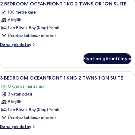
2
tüm
8
2
2 BEDROOM OCEANFRONT 1 KG 2 TWNS OR 1QN SUITE
BEDROOM
fotoğrafları
TWNS
103 metre kare
OR
OCEANFRONT
görün
1QN
6 kişilik
1
SUITE
KG
1 en Büyük Boy (King) Yatak
hakkında
2
daha
Ücretsiz kablosuz internet
fazla
TWNS
2
Daha çok detay
detay
OR
BEDROOM
1QN
OCEANFRONT
Fiyatları görüntüleyin
1
SUITE
KG
için
2
3
Odada kasa, güneşlik/perde, ütü/ütü m
tüm
8
TWNS
3 BEDROOM OCEANFRONT 1 KNG 2 TWNS 1 QN SUITE
BEDROOM
OR
fotoğrafları
Okyanus manzarası
1QN
OCEANFRONT
görün
SUITE
3 yatak odası
1
hakkında
KNG
8 kişilik
daha
2
fazla
1 en Büyük Boy (King) Yatak
detay
TWNS
Ücretsiz kablosuz internet
1
3
Daha çok detay
QN
BEDROOM