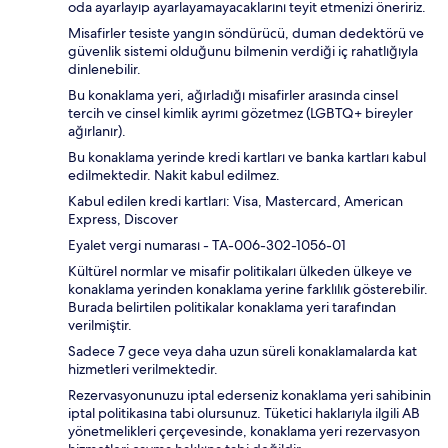
oda ayarlayıp ayarlayamayacaklarını teyit etmenizi öneririz.
Misafirler tesiste yangın söndürücü, duman dedektörü ve
güvenlik sistemi olduğunu bilmenin verdiği iç rahatlığıyla
dinlenebilir.
Bu konaklama yeri, ağırladığı misafirler arasında cinsel
tercih ve cinsel kimlik ayrımı gözetmez (LGBTQ+ bireyler
ağırlanır).
Bu konaklama yerinde kredi kartları ve banka kartları kabul
edilmektedir. Nakit kabul edilmez.
Kabul edilen kredi kartları: Visa, Mastercard, American
Express, Discover
Eyalet vergi numarası - TA-006-302-1056-01
Kültürel normlar ve misafir politikaları ülkeden ülkeye ve
konaklama yerinden konaklama yerine farklılık gösterebilir.
Burada belirtilen politikalar konaklama yeri tarafından
verilmiştir.
Sadece 7 gece veya daha uzun süreli konaklamalarda kat
hizmetleri verilmektedir.
Rezervasyonunuzu iptal ederseniz konaklama yeri sahibinin
iptal politikasına tabi olursunuz. Tüketici haklarıyla ilgili AB
yönetmelikleri çerçevesinde, konaklama yeri rezervasyon