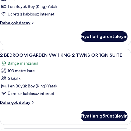
fotoğrafları
ACC
KG
TUB
1 en Büyük Boy (King) Yatak
görün
hakkında
2
Ücretsiz kablosuz internet
daha
TWNS
fazla
2
Daha çok detay
ROLL-
detay
BEDROOM
IN
GARDEN
Fiyatları görüntüleyin
VW
SHWR
1
için
KG
2
Odada kasa, güneşlik/perde, ütü/ütü m
tüm
8
2
2 BEDROOM GARDEN VW 1 KNG 2 TWNS OR 1QN SUITE
BEDROOM
fotoğrafları
TWNS
Bahçe manzarası
ROLL-
GARDEN
görün
IN
103 metre kare
VW
SHWR
1
6 kişilik
hakkında
KNG
daha
1 en Büyük Boy (King) Yatak
fazla
2
Ücretsiz kablosuz internet
detay
TWNS
2
Daha çok detay
OR
BEDROOM
1QN
GARDEN
Fiyatları görüntüleyin
VW
SUITE
1
için
KNG
2 BEDROOM OCEANFRONT 1 KG 2 TWNS O