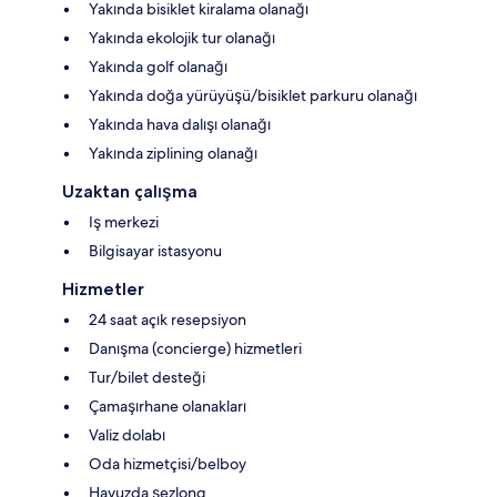
Yakında bisiklet kiralama olanağı
Yakında ekolojik tur olanağı
Yakında golf olanağı
Yakında doğa yürüyüşü/bisiklet parkuru olanağı
Yakında hava dalışı olanağı
Yakında ziplining olanağı
Uzaktan çalışma
Iş merkezi
Bilgisayar istasyonu
Hizmetler
24 saat açık resepsiyon
Danışma (concierge) hizmetleri
Tur/bilet desteği
Çamaşırhane olanakları
Valiz dolabı
Oda hizmetçisi/belboy
Havuzda şezlong