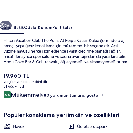
At
Poipu
Kauai
ceki
Sonraki
için
36+
Genel Bakış
Odalar
Konum
Politikalar
fotoğraf
Hilton Vacation Club The Point At Poipu Kauai, Koloa şehrinde plaj
galerisi
amaçlı yaptığınız konaklama için mükemmel bir seçenektir. Açık
yüzme havuzu herkes için eğlenceli vakit geçirme olanağı sağlar,
misafirler ayrıca spor salonu ve sauna avantajından da yararlanabilir.
Honu Cove Bar & Grill kahvaltı, öğle yemeği ve akşam yemeği sunar.
Bar/dinlenme salonu ve bahçe olanakları sunulmaktadır. Ayrıca oda
içinde çamaşır makinesi/kurutma makinesi ve buzdolabı gibi
Şu
19.960 TL
kolaylıklar mevcuttur. Yardıma hazır personel ve konaklama yerinin
anki
vergiler ve ücretler dâhildir
genel durumu misafirlerden tam not alıyor.
fiyat
31 Ağu - 1 Eyl
Dış mekân
19.960 TL
Yorumlar
Mükemmel
8,8
980 yorumun tümünü göster
8,8/10
Popüler konaklama yeri imkân ve özellikleri
Havuz
Ücretsiz otopark