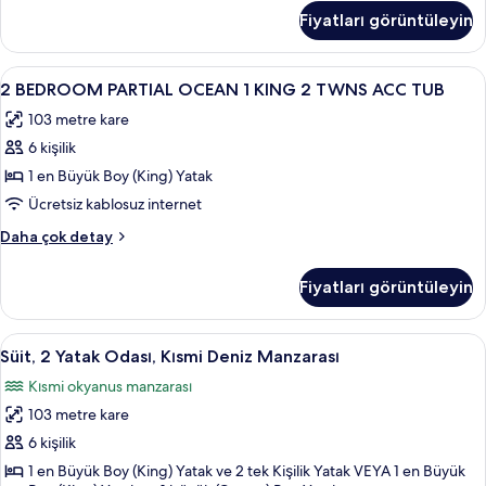
SUITE
OCEANFRONT
Fiyatları görüntüleyin
1
için
KNG
tüm
2
2
Odada kasa, güneşlik/perde, ütü/ütü m
fotoğrafları
8
TWNS
2 BEDROOM PARTIAL OCEAN 1 KING 2 TWNS ACC TUB
BEDROOM
görün
1
103 metre kare
QN
PARTIAL
SUITE
6 kişilik
OCEAN
hakkında
1
1 en Büyük Boy (King) Yatak
daha
KING
fazla
Ücretsiz kablosuz internet
detay
2
2
Daha çok detay
TWNS
BEDROOM
ACC
PARTIAL
Fiyatları görüntüleyin
OCEAN
TUB
1
için
KING
Süit,
Odada kasa, güneşlik/perde, ütü/ütü m
tüm
8
2
Süit, 2 Yatak Odası, Kısmi Deniz Manzarası
2
TWNS
fotoğrafları
Kısmi okyanus manzarası
ACC
Yatak
görün
TUB
103 metre kare
Odası,
hakkında
Kısmi
6 kişilik
daha
Deniz
fazla
1 en Büyük Boy (King) Yatak ve 2 tek Kişilik Yatak VEYA 1 en Büyük