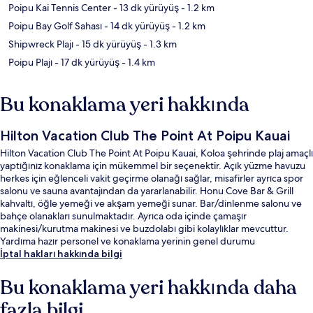
Poipu Kai Tennis Center
- 13 dk yürüyüş
- 1.2 km
Poipu Bay Golf Sahası
- 14 dk yürüyüş
- 1.2 km
Shipwreck Plajı
- 15 dk yürüyüş
- 1.3 km
Poipu Plajı
- 17 dk yürüyüş
- 1.4 km
Bu konaklama yeri hakkında
Hilton Vacation Club The Point At Poipu Kauai
Hilton Vacation Club The Point At Poipu Kauai, Koloa şehrinde plaj amaçlı
yaptığınız konaklama için mükemmel bir seçenektir. Açık yüzme havuzu
herkes için eğlenceli vakit geçirme olanağı sağlar, misafirler ayrıca spor
salonu ve sauna avantajından da yararlanabilir. Honu Cove Bar & Grill
kahvaltı, öğle yemeği ve akşam yemeği sunar. Bar/dinlenme salonu ve
bahçe olanakları sunulmaktadır. Ayrıca oda içinde çamaşır
makinesi/kurutma makinesi ve buzdolabı gibi kolaylıklar mevcuttur.
Yardıma hazır personel ve konaklama yerinin genel durumu
misafirlerden tam not alıyor.
İptal hakları hakkında bilgi
Bu konaklama yeri hakkında daha
fazla bilgi