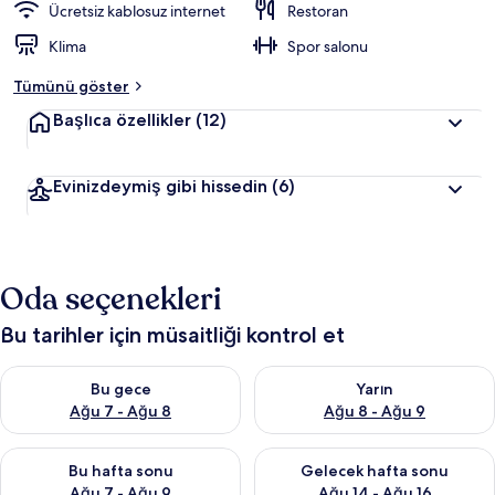
Ücretsiz kablosuz internet
Restoran
Klima
Spor salonu
Tümünü göster
Başlıca özellikler
(12)
Evinizdeymiş gibi hissedin
(6)
Oda seçenekleri
Bu tarihler için müsaitliği kontrol et
Bu gece için müsaitliği kontrol et Ağu 7 - Ağu 8
Yarın için müsaitliği kontrol e
Bu gece
Yarın
Ağu 7 - Ağu 8
Ağu 8 - Ağu 9
Bu hafta sonu için müsaitliği kontrol et Ağu 7 - Ağu 9
Önümüzdeki hafta sonu için müs
Bu hafta sonu
Gelecek hafta sonu
Ağu 7 - Ağu 9
Ağu 14 - Ağu 16