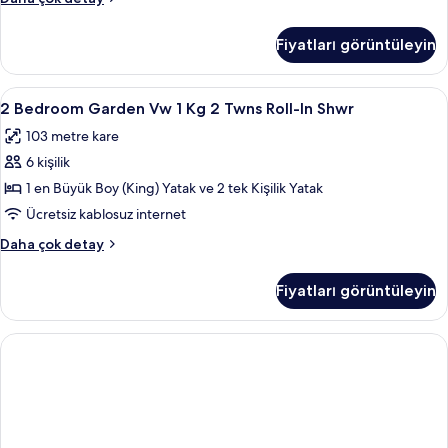
Acc
Bedroom
Partial
Tub
Fiyatları görüntüleyin
Ocean
için
1
tüm
King
2
Odada kasa, güneşlik/perde, ütü/ütü m
2
2
fotoğrafları
2 Bedroom Garden Vw 1 Kg 2 Twns Roll-In Shwr
Bedroom
Twns
görün
103 metre kare
Acc
Garden
Tub
6 kişilik
Vw
hakkında
1
1 en Büyük Boy (King) Yatak ve 2 tek Kişilik Yatak
daha
Kg
fazla
Ücretsiz kablosuz internet
detay
2
2
Daha çok detay
Twns
Bedroom
Roll-
Garden
Fiyatları görüntüleyin
Vw
In
1
Shwr
Kg
için
2
Twns
tüm
Roll-
fotoğrafları
In
görün
Shwr
hakkında