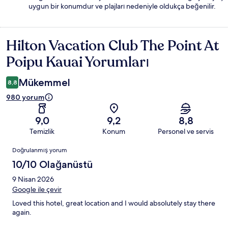
uygun bir konumdur ve plajları nedeniyle oldukça beğenilir.
Hilton Vacation Club The Point At
Yorumlar
Poipu Kauai Yorumları
Mükemmel
8,8
980 yorum
9,0
9,2
8,8
Temizlik
Konum
Personel ve servis
Yorumlar
Doğrulanmış yorum
10/10 Olağanüstü
9 Nisan 2026
Google ile çevir
Loved this hotel, great location and I would absolutely stay there
again.