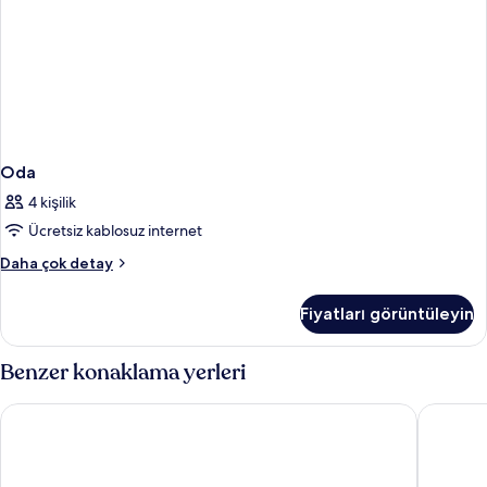
daha
fazla
detay
Oda
4 kişilik
Ücretsiz kablosuz internet
Oda
Daha çok detay
hakkında
daha
Fiyatları görüntüleyin
fazla
detay
Benzer konaklama yerleri
Aston at Poipu Kai
Kiahuna 