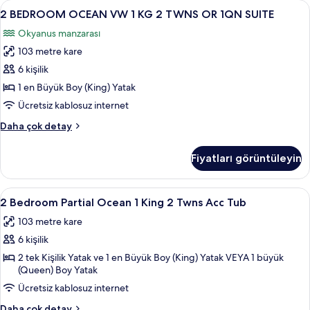
2
Odada kasa, güneşlik/perde, ütü/ütü m
görün
8
1
2 BEDROOM OCEAN VW 1 KG 2 TWNS OR 1QN SUITE
BEDROOM
QUEEN
Okyanus manzarası
RI
OCEAN
SHWR
103 metre kare
VW
hakkında
1
6 kişilik
daha
KG
fazla
1 en Büyük Boy (King) Yatak
detay
2
Ücretsiz kablosuz internet
TWNS
2
Daha çok detay
OR
BEDROOM
1QN
OCEAN
Fiyatları görüntüleyin
VW
SUITE
1
için
KG
2
Odada kasa, güneşlik/perde, ütü/ütü m
tüm
6
2
2 Bedroom Partial Ocean 1 King 2 Twns Acc Tub
Bedroom
fotoğrafları
TWNS
103 metre kare
OR
Partial
görün
1QN
6 kişilik
Ocean
SUITE
1
2 tek Kişilik Yatak ve 1 en Büyük Boy (King) Yatak VEYA 1 büyük
hakkında
(Queen) Boy Yatak
King
daha
fazla
Ücretsiz kablosuz internet
2
detay
Twns
2
Daha çok detay