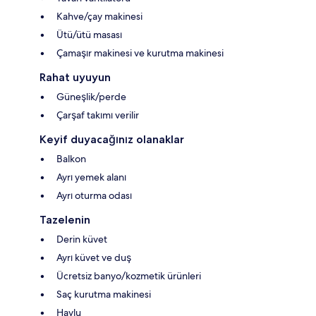
Kahve/çay makinesi
Ütü/ütü masası
Çamaşır makinesi ve kurutma makinesi
Rahat uyuyun
Güneşlik/perde
Çarşaf takımı verilir
Keyif duyacağınız olanaklar
Balkon
Ayrı yemek alanı
Ayrı oturma odası
Tazelenin
Derin küvet
Ayrı küvet ve duş
Ücretsiz banyo/kozmetik ürünleri
Saç kurutma makinesi
Havlu