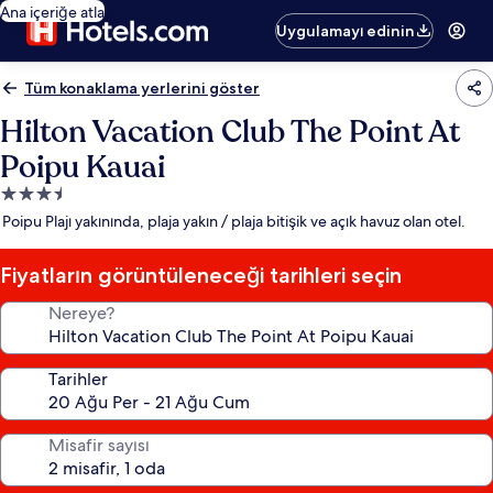
Ana içeriğe atla
Uygulamayı edinin
Tüm konaklama yerlerini göster
Hilton Vacation Club The Point At
Poipu Kauai
3.5
yıldızlı
Poipu Plajı yakınında, plaja yakın / plaja bitişik ve açık havuz olan otel.
konaklama
yeri
Fiyatların görüntüleneceği tarihleri seçin
Nereye?
Tarihler
Misafir sayısı