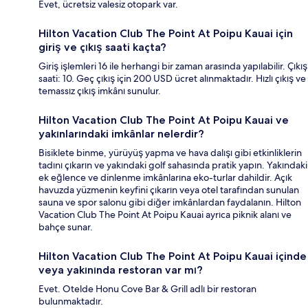
Evet, ücretsiz valesiz otopark var.
Hilton Vacation Club The Point At Poipu Kauai için
giriş ve çıkış saati kaçta?
Giriş işlemleri 16 ile herhangi bir zaman arasında yapılabilir. Çıkış
saati: 10. Geç çıkış için 200 USD ücret alınmaktadır. Hızlı çıkış ve
temassız çıkış imkânı sunulur.
Hilton Vacation Club The Point At Poipu Kauai ve
yakınlarındaki imkânlar nelerdir?
Bisiklete binme, yürüyüş yapma ve hava dalışı gibi etkinliklerin
tadını çıkarın ve yakındaki golf sahasında pratik yapın. Yakındaki
ek eğlence ve dinlenme imkânlarına eko-turlar dahildir. Açık
havuzda yüzmenin keyfini çıkarın veya otel tarafından sunulan
sauna ve spor salonu gibi diğer imkânlardan faydalanın. Hilton
Vacation Club The Point At Poipu Kauai ayrıca piknik alanı ve
bahçe sunar.
Hilton Vacation Club The Point At Poipu Kauai içinde
veya yakınında restoran var mı?
Evet. Otelde Honu Cove Bar & Grill adlı bir restoran
bulunmaktadır.