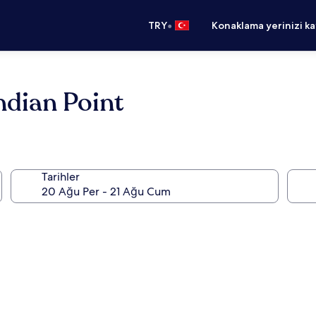
•
TRY
Konaklama yerinizi k
ndian Point
Tarihler