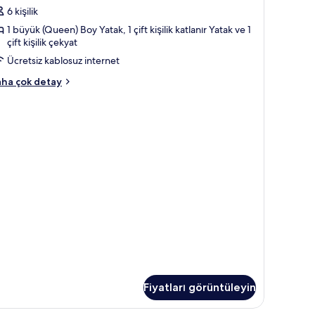
#1101)
6 kişilik
in
1 büyük (Queen) Boy Yatak, 1 çift kişilik katlanır Yatak ve 1
çift kişilik çekyat
üm
otoğrafları
Ücretsiz kablosuz internet
örün
ire,
ha çok detay
ziksel
gellilere
ygun
1101)
kkında
ha
zla
tay
Fiyatları görüntüleyin