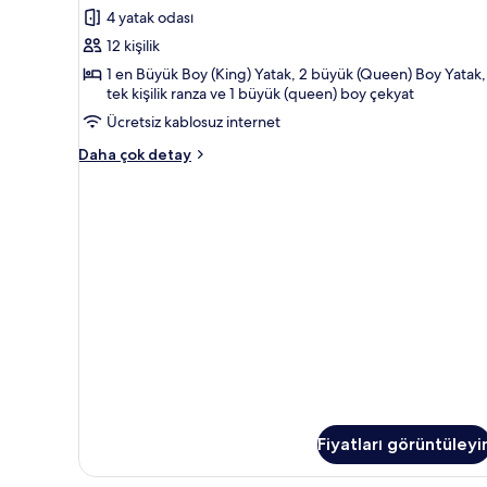
Yatak
4 yatak odası
detay
Odası,
12 kişilik
Göl
1 en Büyük Boy (King) Yatak, 2 büyük (Queen) Boy Yatak,
Kenarı
tek kişilik ranza ve 1 büyük (queen) boy çekyat
için
Ücretsiz kablosuz internet
tüm
Deluxe
Daha çok detay
fotoğrafları
Apart
görün
Daire,
4
Yatak
Odası,
Göl
Kenarı
hakkında
daha
fazla
detay
Fiyatları görüntüleyi