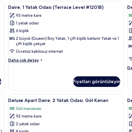
Odası,
 inç akıllı televizyon, televizyon
Daire,
Güneşlik/perde, ütü/ütü masası, ücret
D
14
Göl
Daire, 1 Yatak Odası (Terrace Level #1201B)
De
1
A
Manzaralı
93 metre kare
hakkında
Yatak
D
daha
1 yatak odası
Odası
2
fazla
(Terrace
Y
6 kişilik
detay
Level
O
2 büyük (Queen) Boy Yatak, 1 çift kişilik katlanır Yatak ve 1
çift kişilik çekyat
#1201B)
G
için
M
Ücretsiz kablosuz internet
tüm
iç
Daire,
Daha çok detay
fotoğrafları
t
1
De
Da
Yatak
görün
f
Ap
Odası
g
Da
(Terrace
n
Fiyatları görüntüleyin
2
Level
Ya
#1201B)
Od
, ücretsiz kablosuz İnternet
Deluxe
Deluxe Apart Daire, 2 Yatak Odası, Gö
D
hakkında
19
Gö
Deluxe Apart Daire, 2 Yatak Odası, Göl Kenarı
De
daha
Apart
A
Ma
fazla
Göl manzarası
Daire,
ha
D
detay
da
92 metre kare
2
3
fa
Yatak
Y
2 yatak odası
de
Odası,
O
 1
8 kişilik