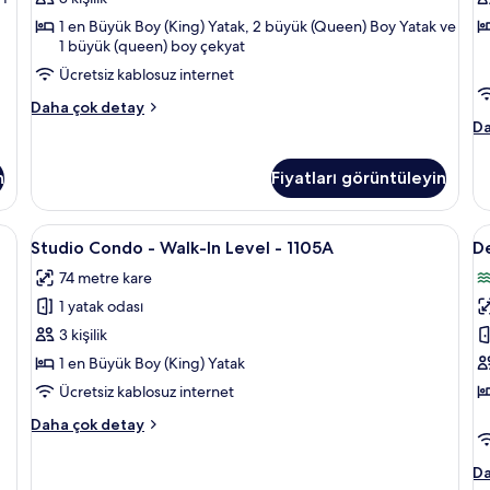
Göl
G
1 en Büyük Boy (King) Yatak, 2 büyük (Queen) Boy Yatak ve
Kenarı
M
1 büyük (queen) boy çekyat
için
iç
Ücretsiz kablosuz internet
tüm
t
Deluxe
Daha çok detay
fotoğrafları
f
Apart
De
Da
görün
g
Daire,
Ap
2
Da
n
Fiyatları görüntüleyin
Yatak
3
Odası,
Ya
Göl
Od
Studio
Güneşlik/perde, ütü/ütü masası, ücret
D
8
Kenarı
Gö
Studio Condo - Walk-In Level - 1105A
De
Condo
A
hakkında
Ma
74 metre kare
daha
-
ha
D
fazla
da
1 yatak odası
Walk-
2
detay
fa
In
Y
3 kişilik
de
Level
O
1 en Büyük Boy (King) Yatak
-
G
Ücretsiz kablosuz internet
1105A
M
Studio
Daha çok detay
için
iç
Condo
tüm
t
-
De
Da
Walk-
fotoğrafları
f