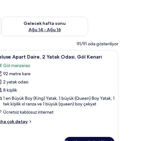
et Ağu 7 - Ağu 9
Önümüzdeki hafta sonu için müsaitliği kontrol et Ağu 14 - Ağu
Gelecek hafta sonu
Ağu 14 - Ağu 16
91/91 oda gösteriliyor
llı televizyon, televizyon
eluxe
Deluxe Apart Daire, 2 Yatak Odası, Göl Kenarı |
10
luxe Apart Daire, 2 Yatak Odası, Göl Kenarı
part
Göl manzarası
aire,
92 metre kare
atak
2 yatak odası
dası,
8 kişilik
öl
1 en Büyük Boy (King) Yatak, 1 büyük (Queen) Boy Yatak, 1
enarı
tek kişilik xl ranza ve 1 büyük (queen) boy çekyat
in
Ücretsiz kablosuz internet
üm
luxe
ha çok detay
otoğrafları
art
örün
ire,