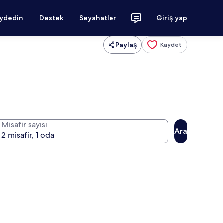
aydedin
Destek
Seyahatler
Giriş yap
Paylaş
Kaydet
Misafir sayısı
Ara