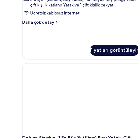
çift kişilik katlanır Yatak ve 1 çift kişilik çekyat
-
1201
Ücretsiz kablosuz internet
için
2-
Daha çok detay
tüm
BD
Condo
fotoğrafları
-
görün
Terrace
Level
Fiyatları görüntüleyi
-
1201
hakkında
daha
fazla
detay
Deluxe Stüdyo, 1 En Büyük (King) Boy Yatak, Göl