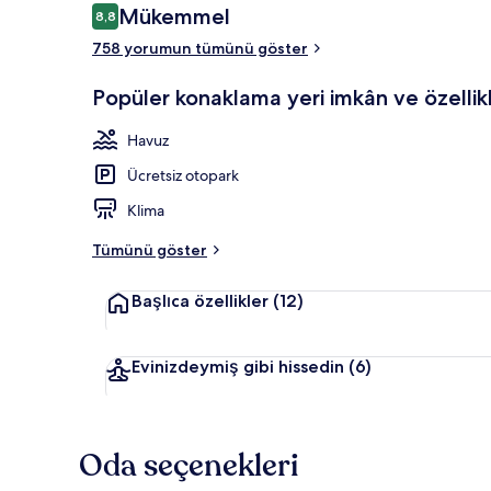
Yorumlar
Mükemmel
8,8
8,8/10
758 yorumun tümünü göster
Sezonluk açık
Popüler konaklama yeri imkân ve özellikl
Havuz
Ücretsiz otopark
Klima
Tümünü göster
Başlıca özellikler
(12)
Evinizdeymiş gibi hissedin
(6)
Oda seçenekleri