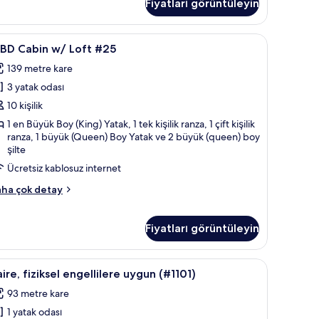
Fiyatları görüntüleyin
tak
ası,
l
 Manzaralı | Güneşlik/perde, ütü/ütü masası, ücretsiz kablosuz İnternet
-
3-BD Cabin w/ Loft #25 | Güneşlik/perde, ütü/
narı
10
-BD Cabin w/ Loft #25
D
kkında
139 metre kare
ha
abin
zla
3 yatak odası
/
tay
oft
10 kişilik
25
1 en Büyük Boy (King) Yatak, 1 tek kişilik ranza, 1 çift kişilik
ranza, 1 büyük (Queen) Boy Yatak ve 2 büyük (queen) boy
in
şilte
üm
Ücretsiz kablosuz internet
otoğrafları
örün
ha çok detay
D
bin
/
Fiyatları görüntüleyin
ft
25
evizyon, televizyon
aire,
Güneşlik/perde, ütü/ütü masası, ücretsiz kabl
kkında
1
ire, fiziksel engellilere uygun (#1101)
ha
ziksel
zla
93 metre kare
ngellilere
tay
1 yatak odası
ygun