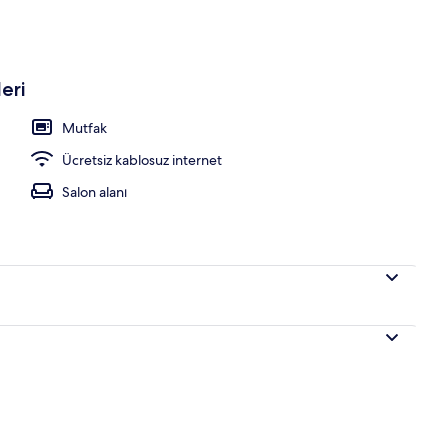
 havuz, havuz şemsiyeleri, şezlonglar
eri
Mutfak
Ücretsiz kablosuz internet
Salon alanı