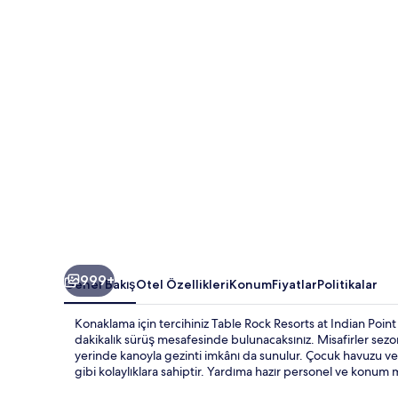
Point
için
fotoğraf
galerisi
999+
Genel Bakış
Otel Özellikleri
Konum
Fiyatlar
Politikalar
Konaklama için tercihiniz Table Rock Resorts at Indian Po
dakikalık sürüş mesafesinde bulunacaksınız. Misafirler sezon
yerinde kanoyla gezinti imkânı da sunulur. Çocuk havuzu ve 
gibi kolaylıklara sahiptir. Yardıma hazır personel ve konum m