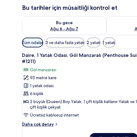
Bu tarihler için müsaitliği kontrol et
Bu gece için müsaitliği kontrol et Ağu 6 - Ağu 7
Yarın için müs
Bu gece
Ağu 6 - Ağu 7
A
Odalar
Tüm odalar
3 ve daha fazla yatak
2 yatak
1 yatak
için
Daire,
Kablolu TV kanalları bulunan 30
mevcut
12
Daire, 1 Yatak Odası, Göl Manzaralı (Penthouse Su
1
filtreler
#1211)
Yatak
Göl manzarası
Odası,
93 metre kare
Göl
1 yatak odası
Manzaralı
(Penthouse
6 kişilik
Suite
2 büyük (Queen) Boy Yatak, 1 çift kişilik katlanır Yatak ve 1
çift kişilik çekyat
#1211)
için
Ücretsiz kablosuz internet
tüm
Daire,
Daha çok detay
fotoğrafları
1
Yatak
görün