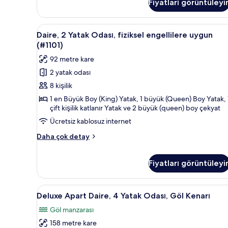
Fiyatları görüntüleyi
Odası,
Göl
Manzaralı
Daire,
Güneşlik/perde, ütü/ütü masası
2
(Penthouse
Daire, 2 Yatak Odası, fiziksel engellilere uygun
2
Suite
(#1101)
#1211)
Yatak
92 metre kare
hakkında
Odası,
daha
2 yatak odası
fiziksel
fazla
8 kişilik
engellilere
detay
uygun
1 en Büyük Boy (King) Yatak, 1 büyük (Queen) Boy Yatak, 
çift kişilik katlanır Yatak ve 2 büyük (queen) boy çekyat
(#1101)
Ücretsiz kablosuz internet
için
tüm
Daire,
Daha çok detay
fotoğrafları
2
Yatak
görün
Fiyatları görüntüleyi
Odası,
fiziksel
engellilere
Deluxe
Deluxe Apart Daire, 4 Yatak Oda
uygun
27
Deluxe Apart Daire, 4 Yatak Odası, Göl Kenarı
(#1101)
Apart
hakkında
Göl manzarası
Daire,
daha
158 metre kare
4
fazla