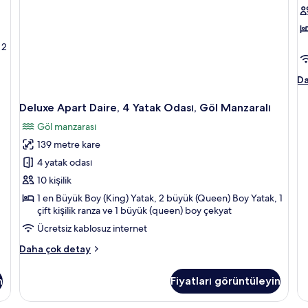
fazla
(
detay
iç
t
 2
f
g
Da
Da
fi
en
Deluxe Apart Daire, 4 Yatak Odası, Göl Manzaralı
u
Göl manzarası
(#
ha
139 metre kare
da
4 yatak odası
fa
de
10 kişilik
1 en Büyük Boy (King) Yatak, 2 büyük (Queen) Boy Yatak, 1
çift kişilik ranza ve 1 büyük (queen) boy çekyat
Ücretsiz kablosuz internet
Deluxe
Daha çok detay
Apart
Daire,
n
Fiyatları görüntüleyin
4
Yatak