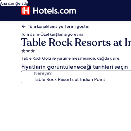
Ana içeriğe atla
Tüm konaklama yerlerini göster
Tüm daire
·
Özel karşılama görevlisi
Table Rock Resorts at I
3.0
yıldızlı
Table Rock Gölü ile yürüme mesafesinde, dağda daire.
konaklama
Fiyatların görüntüleneceği tarihleri seçin
yeri
Nereye?
Table
Rock
Resorts
at
Indian