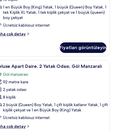
öl
1 en Büyük Boy (King) Yatak, 1 büyük (Queen) Boy Yatak, 1
anzaralı
tek Kişilik XL Yatak, 1 tek kişilik çekyat ve 1 büyük (queen)
boy çekyat
in
üm
Ücretsiz kablosuz internet
otoğrafları
luxe
ha çok detay
örün
art
ire,
Fiyatları görüntüleyin
tak
ası,
siz kablosuz İnternet
eluxe
Güneşlik/perde, ütü/ütü masası, ücretsiz kabl
24
l
luxe Apart Daire, 2 Yatak Odası, Göl Manzaralı
part
nzaralı
Göl manzarası
kkında
aire,
ha
92 metre kare
zla
atak
2 yatak odası
tay
dası,
8 kişilik
öl
2 büyük (Queen) Boy Yatak, 1 çift kişilik katlanır Yatak, 1 çift
anzaralı
kişilik çekyat ve 1 en Büyük Boy (King) Yatak
in
Ücretsiz kablosuz internet
üm
luxe
ha çok detay
otoğrafları