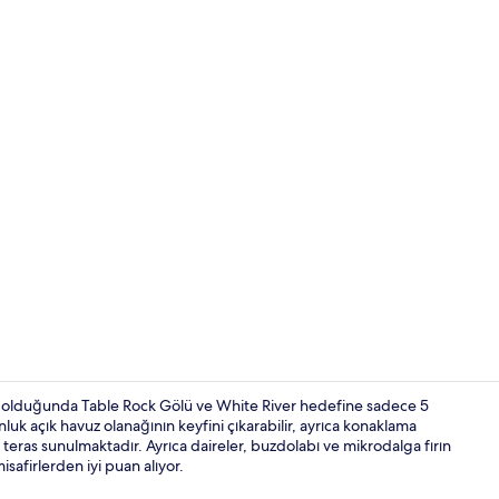
3-BD Cabin w/
int olduğunda Table Rock Gölü ve White River hedefine sadece 5
luk açık havuz olanağının keyfini çıkarabilir, ayrıca konaklama
teras sunulmaktadır. Ayrıca daireler, buzdolabı ve mikrodalga fırın
Deluxe Apart
isafirlerden iyi puan alıyor.