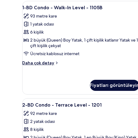
1-
Kablolu TV kanalları bulunan 30
13
1-BD Condo - Walk-In Level - 1105B
BD
93 metre kare
Condo
1 yatak odası
-
Walk-
6 kişilik
In
2 büyük (Queen) Boy Yatak, 1 çift kişilik katlanır Yatak ve 1
çift kişilik çekyat
Level
-
Ücretsiz kablosuz internet
1105B
1-
Daha çok detay
için
BD
Condo
tüm
-
fotoğrafları
Walk-
Fiyatları görüntüleyi
görün
In
Level
2-
Güneşlik/perde, ütü/ütü masası
-
23
2-BD Condo - Terrace Level - 1201
1105B
BD
hakkında
92 metre kare
Condo
daha
2 yatak odası
-
fazla
detay
Terrace
8 kişilik
Level
2 büyük (Queen) Boy Yatak, 1 en Büyük Boy (King) Yatak,