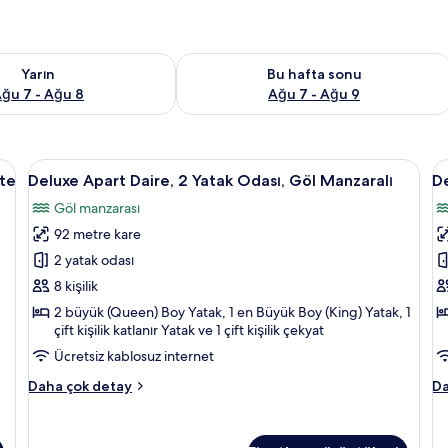
aitliği kontrol et Ağu 7 - Ağu 8
Bu hafta sonu için müsaitliği kontrol 
Yarın
Bu hafta sonu
ğu 7 - Ağu 8
Ağu 7 - Ağu 9
 inç akıllı televizyon, televizyon
Deluxe
Kablolu TV kanalları bulunan 30 inç akı
D
22
ite
Deluxe Apart Daire, 2 Yatak Odası, Göl Manzaralı
De
Apart
A
Göl manzarası
Daire,
D
92 metre kare
2
2
Yatak
Y
2 yatak odası
Odası,
O
8 kişilik
Göl
G
2 büyük (Queen) Boy Yatak, 1 en Büyük Boy (King) Yatak, 1
Manzaralı
K
çift kişilik katlanır Yatak ve 1 çift kişilik çekyat
için
iç
Ücretsiz kablosuz internet
tüm
t
Deluxe
De
Daha çok detay
Da
fotoğrafları
f
Apart
Ap
görün
g
Daire,
Da
2
2