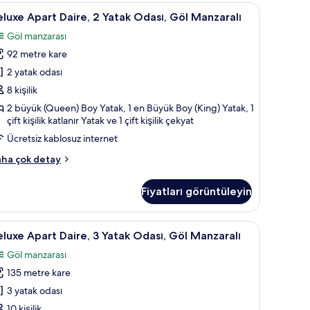
siz kablosuz İnternet
eluxe
Balkon
2
luxe Apart Daire, 2 Yatak Odası, Göl Manzaralı
part
Göl manzarası
aire,
92 metre kare
atak
2 yatak odası
dası,
8 kişilik
öl
2 büyük (Queen) Boy Yatak, 1 en Büyük Boy (King) Yatak, 1
anzaralı
çift kişilik katlanır Yatak ve 1 çift kişilik çekyat
in
Ücretsiz kablosuz internet
üm
luxe
ha çok detay
otoğrafları
art
örün
ire,
Fiyatları görüntüleyin
tak
ası,
l Kenarı | Odada yemek servisi
eluxe
Deluxe Apart Daire, 3 Yatak Odası, Göl Manzara
27
l
luxe Apart Daire, 3 Yatak Odası, Göl Manzaralı
part
nzaralı
Göl manzarası
kkında
aire,
ha
135 metre kare
zla
atak
3 yatak odası
tay
dası,
10 kişilik