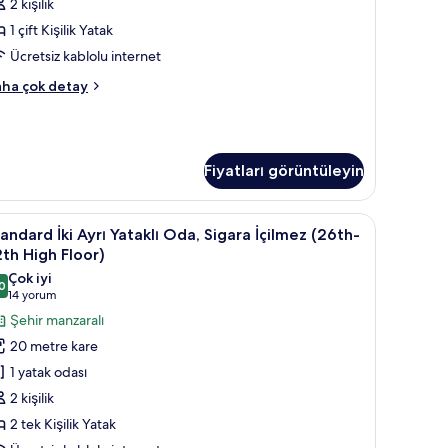
kkında
2th
2 kişilik
ha
igh
1 çift Kişilik Yatak
zla
loor)
tay
Ücretsiz kablolu internet
in
andard
ha çok detay
üm
k
otoğrafları
yük
taklı
örün
da
Fiyatları görüntüleyin
0th-
th
gh
perde, ütü/ütü masası
İçilmez (26th-32h High Floor) | Kuştüyü yorgan, odada kasa, güneşlik/perde, 
tandard
Kuştüyü yorgan, odada kasa, güneşlik/perde,
oor)
12
andard İki Ayrı Yataklı Oda, Sigara İçilmez (26th-
i
kkında
th High Floor)
ha
yrı
Çok iyi
zla
0
taklı
8,0 / 10
(14
14 yorum
tay
da,
yorum)
Şehir manzaralı
igara
20 metre kare
çilmez
1 yatak odası
26th-
2 kişilik
2th
2 tek Kişilik Yatak
igh