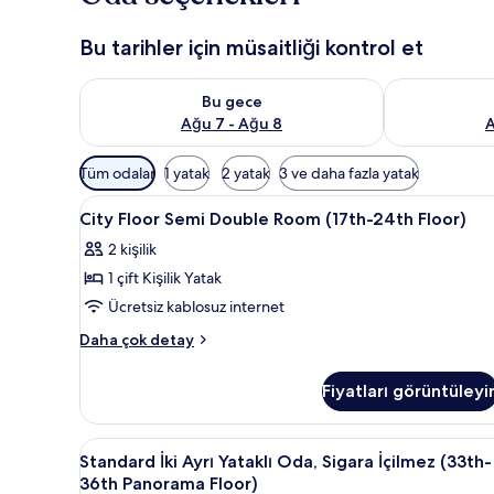
Bu tarihler için müsaitliği kontrol et
Bu gece için müsaitliği kontrol et Ağu 7 - Ağu 8
Yarın için müs
Bu gece
Ağu 7 - Ağu 8
A
Odalar
Tüm odalar
1 yatak
2 yatak
3 ve daha fazla yatak
için
City
Kuştüyü yorgan, odada kasa, g
mevcut
5
City Floor Semi Double Room (17th-24th Floor)
Floor
filtreler
2 kişilik
Semi
1 çift Kişilik Yatak
Double
Room
Ücretsiz kablosuz internet
(17th-
City
Daha çok detay
24th
Floor
Semi
Floor)
Fiyatları görüntüleyi
Double
için
Room
tüm
(17th-
Standard
Standard İki Ayrı Yataklı Oda,
10
fotoğrafları
24th
Standard İki Ayrı Yataklı Oda, Sigara İçilmez (33th-
İki
Floor)
görün
36th Panorama Floor)