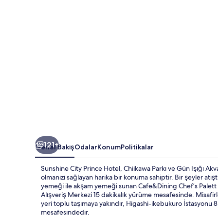
galerisi
121+
Genel Bakış
Odalar
Konum
Politikalar
Sunshine City Prince Hotel, Chiikawa Parkı ve Gün Işığı A
olmanızı sağlayan harika bir konuma sahiptir. Bir şeyler atışt
yemeği ile akşam yemeği sunan Cafe&Dining Chef’s Palett r
Alışveriş Merkezi 15 dakikalık yürüme mesafesinde. Misafir
yeri toplu taşımaya yakındır, Higashi-ikebukuro İstasyonu 
mesafesindedir.