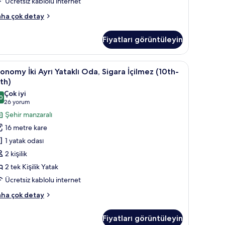
Ücretsiz kablolu internet
loor)
in
andard
ha çok detay
üm
rı
otoğrafları
Fiyatları görüntüleyin
taklı
örün
a,
gara
/perde, ütü/ütü masası
conomy
Kuştüyü yorgan, odada kasa, güneşlik/perde,
10
ilmez
onomy İki Ayrı Yataklı Oda, Sigara İçilmez (10th-
i
6th-
th)
th
yrı
Çok iyi
gh
0
taklı
8,0 / 10
(26
26 yorum
oor)
da,
yorum)
Şehir manzaralı
kkında
igara
ha
16 metre kare
zla
çilmez
1 yatak odası
tay
10th-
2 kişilik
6th)
2 tek Kişilik Yatak
in
Ücretsiz kablolu internet
üm
otoğrafları
conomy
ha çok detay
örün
rı
Fiyatları görüntüleyin
taklı