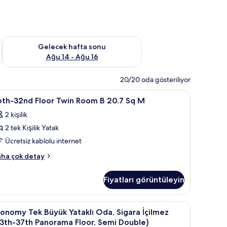
et Ağu 7 - Ağu 9
Önümüzdeki hafta sonu için müsaitliği kontrol et Ağu 14 - Ağu
Gelecek hafta sonu
Ağu 14 - Ağu 16
20/20 oda gösteriliyor
/perde, ütü/ütü masası
6th-
Kuştüyü yorgan, odada kasa, güneşlik/perde,
1
6th-32nd Floor Twin Room B 20.7 Sq M
2nd
2 kişilik
loor
2 tek Kişilik Yatak
win
oom
Ücretsiz kablolu internet
th-
ha çok detay
0.7
nd
oor
q
Fiyatları görüntüleyin
in
oom
in
neşlik/perde, ütü/ütü masası
ra İçilmez (36th-37th Panorama Floor) | Kuştüyü yorgan, odada kasa, güneşl
conomy
Economy Tek Büyük Yataklı Oda, Sigara İçilm
10
üm
.7
onomy Tek Büyük Yataklı Oda, Sigara İçilmez
ek
otoğrafları
3th-37th Panorama Floor, Semi Double)