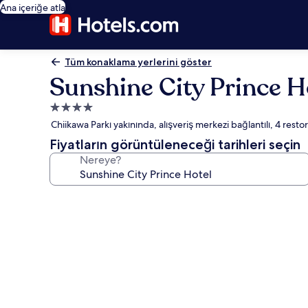
Ana içeriğe atla
Tüm konaklama yerlerini göster
Sunshine City Prince H
4.0
yıldızlı
Chiikawa Parkı yakınında, alışveriş merkezi bağlantılı, 4 rest
konaklama
Fiyatların görüntüleneceği tarihleri seçin
yeri
Nereye?
Sunshine
City
Prince
Hotel
için
fotoğraf