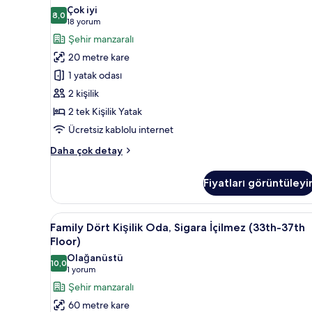
hakkında
Ayrı
Çok iyi
daha
8,0
Yataklı
8,0 / 10
(18
18 yorum
fazla
Oda,
yorum)
Şehir manzaralı
detay
Sigara
20 metre kare
İçilmez
1 yatak odası
(33th-
2 kişilik
36th
2 tek Kişilik Yatak
Panorama
Ücretsiz kablolu internet
Floor)
için
Standard
Daha çok detay
tüm
İki
Ayrı
fotoğrafları
Fiyatları görüntüleyi
Yataklı
görün
Oda,
Sigara
Family
Family Dört Kişilik Oda, Sigar
16
İçilmez
Family Dört Kişilik Oda, Sigara İçilmez (33th-37th
Dört
(33th-
Floor)
36th
Kişilik
Olağanüstü
Panorama
10,0
Oda,
10,0 / 10
(1
1 yorum
Floor)
Sigara
yorum)
Şehir manzaralı
hakkında
İçilmez
daha
60 metre kare