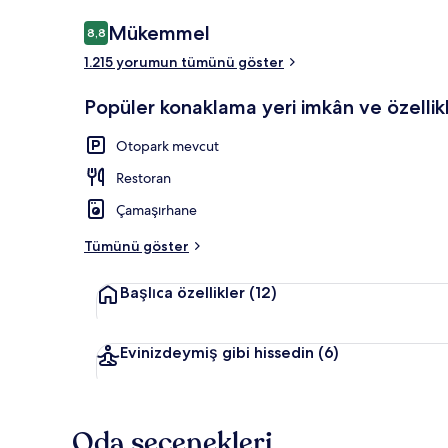
Yorumlar
Mükemmel
8,8
8,8/10
1.215 yorumun tümünü göster
Dış mekân
Popüler konaklama yeri imkân ve özellikl
Otopark mevcut
Restoran
Çamaşırhane
Tümünü göster
Başlıca özellikler
(12)
Evinizdeymiş gibi hissedin
(6)
Oda seçenekleri