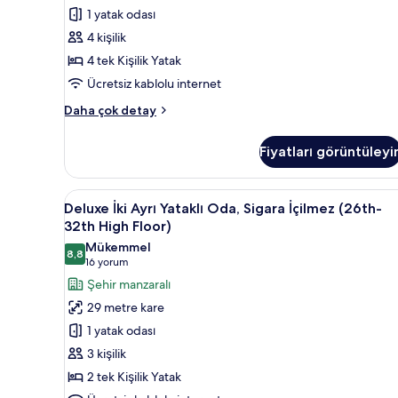
fazla
(33th-
1 yatak odası
detay
37th
4 kişilik
Floor)
4 tek Kişilik Yatak
için
Ücretsiz kablolu internet
tüm
fotoğrafları
Family
Daha çok detay
görün
Dört
Kişilik
Fiyatları görüntüleyi
Oda,
Sigara
İçilmez
Deluxe
Deluxe İki Ayrı Yataklı Oda, S
12
(33th-
Deluxe İki Ayrı Yataklı Oda, Sigara İçilmez (26th-
İki
37th
32th High Floor)
Floor)
Ayrı
Mükemmel
hakkında
8,8
Yataklı
8,8 / 10
(16
16 yorum
daha
Oda,
yorum)
Şehir manzaralı
fazla
Sigara
detay
29 metre kare
İçilmez
1 yatak odası
(26th-
3 kişilik
32th
2 tek Kişilik Yatak
High