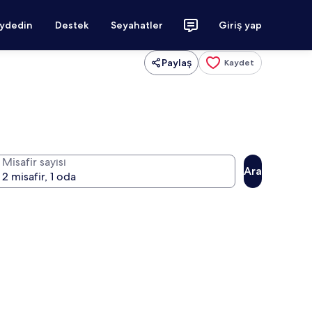
aydedin
Destek
Seyahatler
Giriş yap
Paylaş
Kaydet
Misafir sayısı
Ara