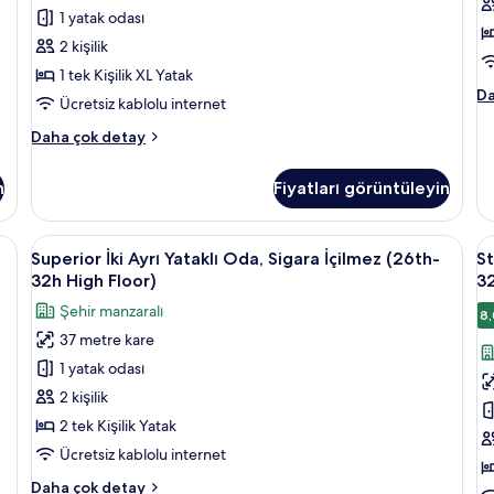
fazla
ha
İçilmez
3
1 yatak odası
detay
da
(26th-
H
fa
2 kişilik
32th
F
de
1 tek Kişilik XL Yatak
High
iç
St
Da
Ücretsiz kablolu internet
Floor)
t
Te
için
f
Bü
Economy
Daha çok detay
Ya
tüm
Tek
g
O
Büyük
fotoğrafları
n
Fiyatları görüntüleyin
(3
Yataklı
görün
32
Oda,
Hi
Sigara
igara İçilmez (26th-32th High Floor) | Kuştüyü yorgan, odada kasa, güneşlik/
Superior
Superior İki Ayrı Yataklı Oda, Sigara 
S
Fl
9
İçilmez
Superior İki Ayrı Yataklı Oda, Sigara İçilmez (26th-
St
İki
İk
ha
(26th-
32h High Floor)
32
da
32th
Ayrı
A
Şehir manzaralı
fa
High
8,
Yataklı
Ya
de
Floor)
37 metre kare
Oda,
O
hakkında
1 yatak odası
Sigara
S
daha
fazla
İçilmez
İ
2 kişilik
detay
(26th-
(
2 tek Kişilik Yatak
32h
3
Ücretsiz kablolu internet
High
H
Superior
Daha çok detay