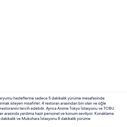
Dış mekân
kvaryumu hedeflerine sadece 5 dakikalık yürüme mesafesinde
ırmak isteyen misafirler, 4 restoran arasından biri olan ve öğle
estoranını tercih edebilir. Ayrıca Anime Tokyo İstasyonu ve TOBU
Deluxe İki A
ler arasında yardıma hazır personel ve konum seviliyor. Konaklama
8 dakikalık ve Mukohara İstasyonu 8 dakikalık yürüme