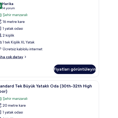
üyük
örün
Harika
kkında
2
taklı
,2 / 10
(14
14 yorum
ha
da,
yorum)
Şehir manzaralı
zla
igara
tay
16 metre kare
çilmez
1 yatak odası
33th-
2 kişilik
7th
1 tek Kişilik XL Yatak
anorama
Ücretsiz kablolu internet
oor,
emi
conomy
ha çok detay
ouble)
k
yük
in
Fiyatları görüntüleyin
taklı
üm
a,
otoğrafları
gara
ü/ütü masası
a İçilmez (26th-32th High Floor) | Kuştüyü yorgan, odada kasa, güneşlik/pe
tandard
Standard Tek Büyük Yataklı Oda (30th-32th H
11
ilmez
örün
andard Tek Büyük Yataklı Oda (30th-32th High
ek
3th-
oor)
th
üyük
Şehir manzaralı
norama
taklı
oor,
20 metre kare
da
mi
1 yatak odası
30th-
uble)