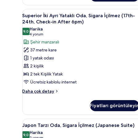
Oda,
Sigara
Superior
Kuştüyü yorgan, odada kasa, g
8
İçilmez
Superior İki Ayrı Yataklı Oda, Sigara İçilmez (17th-
İki
(10th-
24th, Check-in After 6pm)
24th)
Ayrı
Harika
hakkında
9,0
Yataklı
9,0 / 10
(4
4 yorum
daha
Oda,
yorum)
Şehir manzaralı
fazla
Sigara
detay
37 metre kare
İçilmez
1 yatak odası
(17th-
2 kişilik
24th,
2 tek Kişilik Yatak
Check-
Ücretsiz kablolu internet
in
After
Superior
Daha çok detay
6pm)
İki
Ayrı
için
Fiyatları görüntüleyi
Yataklı
tüm
Oda,
fotoğrafları
Sigara
Japon
Japon Tarzı Oda, Sigara İçilme
5
İçilmez
görün
Japon Tarzı Oda, Sigara İçilmez (Japanese Suite)
Tarzı
(17th-
Harika
24th,
Oda,
9,0
9,0 / 10
2 yorum