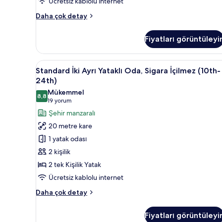
Ücretsiz kablolu internet
Floor)
için
Deluxe
Daha çok detay
tüm
İki
Ayrı
fotoğrafları
Fiyatları görüntüleyi
Yataklı
görün
Oda,
Sigara
Standard
Kuştüyü yorgan, odada kasa, g
11
İçilmez
Standard İki Ayrı Yataklı Oda, Sigara İçilmez (10th-
İki
(26th-
24th)
32th
Ayrı
Mükemmel
High
8,8
Yataklı
8,8 / 10
(19
19 yorum
Floor)
Oda,
yorum)
Şehir manzaralı
hakkında
Sigara
daha
20 metre kare
fazla
İçilmez
1 yatak odası
detay
(10th-
2 kişilik
24th)
2 tek Kişilik Yatak
için
Ücretsiz kablolu internet
tüm
fotoğrafları
Standard
Daha çok detay
görün
İki
Ayrı
Fiyatları görüntüleyi
Yataklı