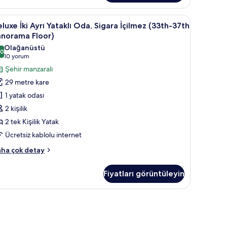
a,
gara
/perde, ütü/ütü masası
eluxe
Deluxe İki Ayrı Yataklı Oda, Sigara İçilmez (
9
ilmez
luxe İki Ayrı Yataklı Oda, Sigara İçilmez (33th-37th
i
0th-
anorama Floor)
th)
yrı
Olağanüstü
kkında
,0
taklı
10,0 / 10
(10
10 yorum
ha
da,
yorum)
Şehir manzaralı
zla
igara
tay
29 metre kare
çilmez
1 yatak odası
33th-
2 kişilik
7th
2 tek Kişilik Yatak
anorama
Ücretsiz kablolu internet
loor)
in
luxe
ha çok detay
üm
rı
otoğrafları
Fiyatları görüntüleyin
taklı
örün
a,
gara
asası
nese Western Style) | Kuştüyü yorgan, odada kasa, güneşlik/perde, ütü/ütü m
ilmez
3th-
th