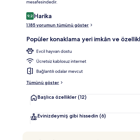
mesafesindedir.
Yorumlar
Harika
9,2
9,2/10
Restoran
1.185 yorumun tümünü göster
Popüler konaklama yeri imkân ve özellikl
Evcil hayvan dostu
Ücretsiz kablosuz internet
Bağlantılı odalar mevcut
Tümünü göster
Başlıca özellikler
(12)
Evinizdeymiş gibi hissedin
(6)