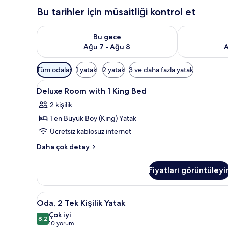
Bu tarihler için müsaitliği kontrol et
Bu gece için müsaitliği kontrol et Ağu 7 - Ağu 8
Yarın için müs
Bu gece
Ağu 7 - Ağu 8
A
Odalar
Tüm odalar
1 yatak
2 yatak
3 ve daha fazla yatak
için
Deluxe
Kaliteli yatak takımı, odada ka
mevcut
8
Deluxe Room with 1 King Bed
Room
filtreler
2 kişilik
with
1 en Büyük Boy (King) Yatak
1
King
Ücretsiz kablosuz internet
Bed
Deluxe
Daha çok detay
için
Room
with
tüm
Fiyatları görüntüleyi
1
fotoğrafları
King
görün
Bed
Oda,
Kaliteli yatak takımı, odada ka
5
hakkında
Oda, 2 Tek Kişilik Yatak
2
daha
Çok iyi
fazla
Tek
8,2
8,2 / 10
(10
10 yorum