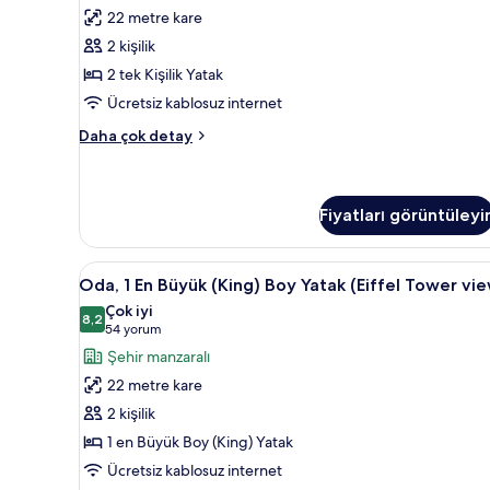
detay
Kişilik
yorum)
22 metre kare
Yatak
2 kişilik
için
2 tek Kişilik Yatak
tüm
Ücretsiz kablosuz internet
fotoğrafları
görün
Oda,
Daha çok detay
2
Tek
Kişilik
Yatak
Fiyatları görüntüleyi
hakkında
daha
Oda,
Oda, 1 En Büyük (King) Boy Yata
fazla
6
Oda, 1 En Büyük (King) Boy Yatak (Eiffel Tower vi
detay
1
Çok iyi
En
8,2
8,2 / 10
(54
54 yorum
Büyük
yorum)
Şehir manzaralı
(King)
22 metre kare
Boy
2 kişilik
Yatak
1 en Büyük Boy (King) Yatak
(Eiffel
Ücretsiz kablosuz internet
Tower