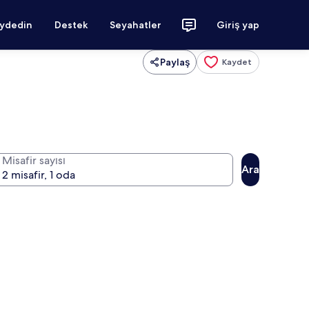
aydedin
Destek
Seyahatler
Giriş yap
Paylaş
Kaydet
Misafir sayısı
Ara