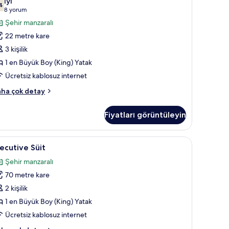
İyi
ha
4
üyük
7,4 / 10
(8
8 yorum
zla
King)
yorum)
Şehir manzaralı
tay
oy
22 metre kare
atak
3 kişilik
iffel
1 en Büyük Boy (King) Yatak
ower
Ücretsiz kablosuz internet
iew,
igh
a,
ha çok detay
oor,
lub)
Fiyatları görüntüleyin
yük
in
ing)
üm
oy
ak takımı, odada kasa, masa, güneşlik/perde
xecutive
Executive Süit | Kaliteli yatak takımı, odada 
7
tak
ecutive Süit
otoğrafları
üit
iffel
örün
Şehir manzaralı
ower
in
ew,
70 metre kare
üm
gh
otoğrafları
2 kişilik
oor,
örün
ub)
1 en Büyük Boy (King) Yatak
kkında
Ücretsiz kablosuz internet
ha
zla