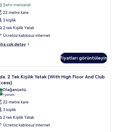
zla
şilik
yorum)
Şehir manzaralı
tay
atak
22 metre kare
iffel
3 kişilik
ower
2 tek Kişilik Yatak
iew,
Ücretsiz kablosuz internet
eluxe)
in
a,
ha çok detay
üm
k
otoğrafları
Fiyatları görüntüleyin
şilik
örün
tak
iffel
de
View) | Kaliteli yatak takımı, odada kasa, masa, güneşlik/perde
da,
Kaliteli yatak takımı, odada kasa, masa, güneş
5
ower
a, 2 Tek Kişilik Yatak (With High Floor And Club
ew,
ccess)
luxe)
ek
Olağanüstü
kkında
,0
şilik
10,0 / 10
(1
1 yorum
ha
atak
yorum)
22 metre kare
zla
With
tay
3 kişilik
igh
2 tek Kişilik Yatak
loor
Ücretsiz kablosuz internet
nd