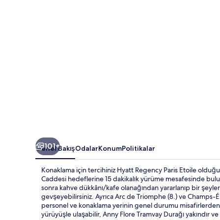
galerisi
101+
Genel Bakış
Odalar
Konum
Politikalar
Konaklama için tercihiniz Hyatt Regency Paris Etoile oldu
Caddesi hedeflerine 15 dakikalık yürüme mesafesinde buluna
sonra kahve dükkânı/kafe olanağından yararlanıp bir şeyler 
gevşeyebilirsiniz. Ayrıca Arc de Triomphe (8.) ve Champs-É
personel ve konaklama yerinin genel durumu misafirlerden 
yürüyüşle ulaşabilir, Anny Flore Tramvay Durağı yakındır ve