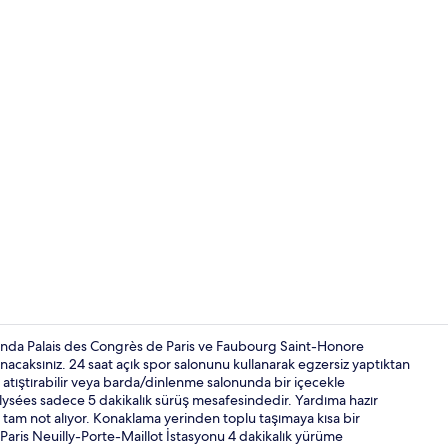
İçerik üretic
ğunda Palais des Congrès de Paris ve Faubourg Saint-Honore
caksınız. 24 saat açık spor salonunu kullanarak egzersiz yaptıktan
atıştırabilir veya barda/dinlenme salonunda bir içecekle
Dış mekân
lysées sadece 5 dakikalık sürüş mesafesindedir. Yardıma hazır
tam not alıyor. Konaklama yerinden toplu taşımaya kısa bir
 Paris Neuilly-Porte-Maillot İstasyonu 4 dakikalık yürüme