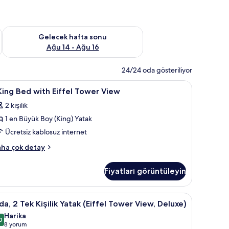
et Ağu 7 - Ağu 9
Önümüzdeki hafta sonu için müsaitliği kontrol et Ağu 14 - Ağu
Gelecek hafta sonu
Ağu 14 - Ağu 16
24/24 oda gösteriliyor
a, güneşlik/perde
Kaliteli yatak takımı, odada kasa, masa, güneş
7
King Bed with Eiffel Tower View
ing
2 kişilik
ed
1 en Büyük Boy (King) Yatak
ith
ffel
Ücretsiz kablosuz internet
ower
ha çok detay
iew
ng
ed
in
Fiyatları görüntüleyin
th
üm
ffel
otoğrafları
ower
eli yatak takımı, odada kasa, masa, güneşlik/perde
da,
Kaliteli yatak takımı, odada kasa, masa, güneş
5
örün
ew
a, 2 Tek Kişilik Yatak (Eiffel Tower View, Deluxe)
kkında
Harika
ha
ek
0
9,0 / 10
(8
8 yorum