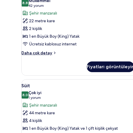
Mükemmel
8,8
Büyük
8,8 / 10
(42
42 yorum
(King)
yorum)
Şehir manzaralı
Boy
22 metre kare
Yatak
2 kişilik
(Eiffel
1 en Büyük Boy (King) Yatak
Tower
Ücretsiz kablosuz internet
View,
Deluxe)
Oda,
Daha çok detay
1
için
En
tüm
Fiyatları görüntüleyi
Büyük
fotoğrafları
(King)
görün
Boy
Süit
Süit | Kaliteli yatak takımı, o
5
Yatak
Süit
için
(Eiffel
Çok iyi
Tower
tüm
8,0
8,0 / 10
(1
1 yorum
View,
fotoğrafları
yorum)
Şehir manzaralı
Deluxe)
görün
hakkında
44 metre kare
daha
4 kişilik
fazla
detay
1 en Büyük Boy (King) Yatak ve 1 çift kişilik çekyat