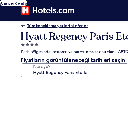
Ana içeriğe atla
Tüm konaklama yerlerini göster
Hyatt Regency Paris Et
4.0
yıldızlı
Paris bölgesinde, restoran ve bar/oturma salonu olan, LGBTQ+
konaklama
Fiyatların görüntüleneceği tarihleri seçin
yeri
Nereye?
Hyatt
Regency
Paris
Etoile
için
fotoğraf