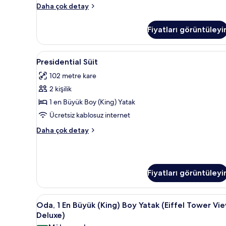
view)
Oda,
Daha çok detay
için
1
En
tüm
Fiyatları görüntüleyi
Büyük
fotoğrafları
(King)
görün
Boy
Presidential
Presidential Süit | Kaliteli yat
6
Yatak
Presidential Süit
Süit
(Eiffel
102 metre kare
Tower
için
view)
2 kişilik
tüm
hakkında
fotoğrafları
1 en Büyük Boy (King) Yatak
daha
görün
fazla
Ücretsiz kablosuz internet
detay
Presidential
Daha çok detay
Süit
hakkında
daha
fazla
Fiyatları görüntüleyi
detay
Oda,
Kaliteli yatak takımı, odada ka
6
Oda, 1 En Büyük (King) Boy Yatak (Eiffel Tower Vie
1
Deluxe)
En