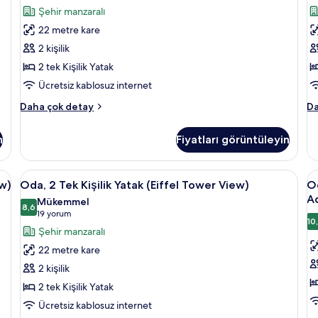
fa
Tek
Ki
yorum)
Şehir manzaralı
de
Kişilik
Y
22 metre kare
Yatak
(E
2 kişilik
için
T
2 tek Kişilik Yatak
tüm
V
Ücretsiz kablosuz internet
fotoğrafları
D
görün
iç
Deluxe
Od
Daha çok detay
Da
Oda,
t
2
2
Te
f
n
Fiyatları görüntüleyin
Tek
Ki
g
Kişilik
Ya
Yatak
(E
k (Eiffel Tower view) | Kaliteli yatak takımı, odada kasa, masa, güneşlik/per
Oda,
Oda, 2 Tek Kişilik Yatak (Eiffel Tower 
O
7
hakkında
T
ew)
Oda, 2 Tek Kişilik Yatak (Eiffel Tower View)
Od
2
2
daha
Vi
A
Mükemmel
fazla
Tek
8,6
De
T
8,6 / 10
(19
19 yorum
detay
ha
10
Kişilik
Ki
yorum)
Şehir manzaralı
da
Yatak
Y
fa
22 metre kare
(Eiffel
(
de
2 kişilik
Tower
H
2 tek Kişilik Yatak
View)
F
Ücretsiz kablosuz internet
için
A