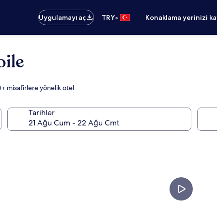
•
Uygulamayı aç
TRY
Konaklama yerinizi k
oile
 misafirlere yönelik otel
Tarihler