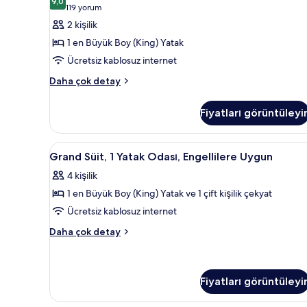
hakkında
1
9,0
9,0 / 10
(119
119 yorum
daha
En
yorum)
2 kişilik
fazla
Büyük
detay
1 en Büyük Boy (King) Yatak
(King)
Ücretsiz kablosuz internet
Boy
Classic
Yatak
Daha çok detay
Oda,
için
1
tüm
Fiyatları görüntüleyi
En
fotoğrafları
Büyük
(King)
görün
Grand
Kaliteli yatak takımı, odada ka
4
Boy
Grand Süit, 1 Yatak Odası, Engellilere Uygun
Süit,
Yatak
4 kişilik
hakkında
1
daha
1 en Büyük Boy (King) Yatak ve 1 çift kişilik çekyat
Yatak
fazla
Odası,
Ücretsiz kablosuz internet
detay
Engellilere
Grand
Daha çok detay
Uygun
Süit,
1
için
Yatak
tüm
Odası,
Fiyatları görüntüleyi
fotoğrafları
Engellilere
görün
Uygun