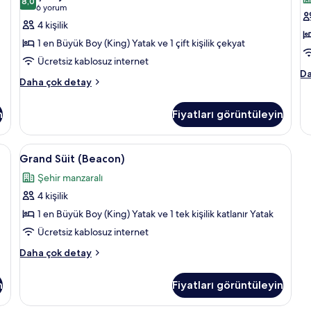
f
hakkında
için
8,0
(H
1
8,0 / 10
(6
6 yorum
daha
g
Fl
tüm
Y
yorum)
4 kişilik
fazla
ha
fotoğrafları
O
detay
da
1 en Büyük Boy (King) Yatak ve 1 çift kişilik çekyat
görün
(
fa
Ücretsiz kablosuz internet
de
iç
G
Da
Junior
Daha çok detay
t
Sü
Süit
f
1
hakkında
Ya
n
Fiyatları görüntüleyin
g
daha
Od
fazla
(V
detay
ha
sa, masa
Grand
Grand Süit (Beacon) | Kaliteli yatak t
4
Grand Süit (Beacon)
da
Süit
fa
Şehir manzaralı
(Beacon)
de
4 kişilik
için
tüm
1 en Büyük Boy (King) Yatak ve 1 tek kişilik katlanır Yatak
fotoğrafları
Ücretsiz kablosuz internet
görün
Grand
Daha çok detay
Süit
(Beacon)
n
Fiyatları görüntüleyin
hakkında
daha