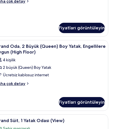
assic
in
ha çok detay
a,
üm
otoğrafları
yük
örün
ueen)
oy
Fiyatları görüntüleyin
tak
kkında
ha
rand
Kaliteli yatak takımı, odada kasa, masa
4
and Oda, 2 Büyük (Queen) Boy Yatak, Engellilere
zla
da,
gun (High Floor)
tay
4 kişilik
üyük
2 büyük (Queen) Boy Yatak
Queen)
Ücretsiz kablosuz internet
oy
atak,
rand
ha çok detay
a,
gellilere
ygun
yük
High
Fiyatları görüntüleyin
ueen)
loor)
oy
tak,
in
da kasa, masa
rand
Kaliteli yatak takımı, odada kasa, masa
3
gellilere
and Süit, 1 Yatak Odası (View)
üm
it,
ygun
Şehir manzaralı