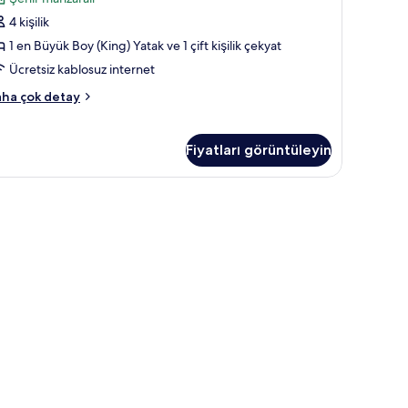
otoğrafları
igh
örün
oor)
4 kişilik
atak
kkında
dası
1 en Büyük Boy (King) Yatak ve 1 çift kişilik çekyat
ha
View)
zla
Ücretsiz kablosuz internet
tay
in
rand
ha çok detay
üm
it,
otoğrafları
tak
örün
Fiyatları görüntüleyin
ası
iew)
kkında
akımı, odada kasa, masa
ha
zla
tay