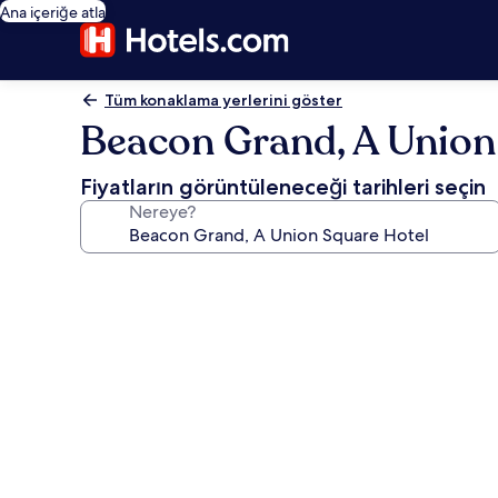
Ana içeriğe atla
Tüm konaklama yerlerini göster
Beacon Grand, A Union
Fiyatların görüntüleneceği tarihleri seçin
Nereye?
Beacon
Grand,
A
Union
Square
Hotel
için