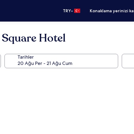
•
TRY
Konaklama yerinizi k
 Square Hotel
Tarihler