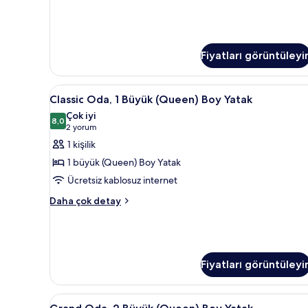
Fiyatları görüntüleyi
Classic
Kaliteli yatak takımı, odada ka
5
Classic Oda, 1 Büyük (Queen) Boy Yatak
Oda,
Çok iyi
1
8,0
8,0 / 10
(2
2 yorum
Büyük
yorum)
1 kişilik
(Queen)
1 büyük (Queen) Boy Yatak
Boy
Ücretsiz kablosuz internet
Yatak
Classic
için
Daha çok detay
Oda,
tüm
1
fotoğrafları
Büyük
görün
(Queen)
Boy
Fiyatları görüntüleyi
Yatak
hakkında
daha
Grand
Kaliteli yatak takımı, odada ka
4