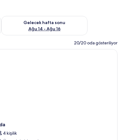
et Ağu 7 - Ağu 9
Önümüzdeki hafta sonu için müsaitliği kontrol et Ağu 14 - Ağu
Gelecek hafta sonu
Ağu 14 - Ağu 16
20/20 oda gösteriliyor
da
4 kişilik