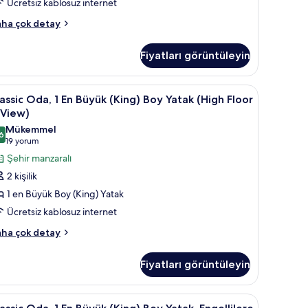
Ücretsiz kablosuz internet
da
ha çok detay
kkında
ha
Fiyatları görüntüleyin
zla
tay
assic
Kaliteli yatak takımı, odada kasa, masa
5
assic Oda, 1 En Büyük (King) Boy Yatak (High Floor
da,
 View)
Mükemmel
6
n
8,6 / 10
(19
19 yorum
üyük
yorum)
Şehir manzaralı
King)
2 kişilik
oy
1 en Büyük Boy (King) Yatak
atak
Ücretsiz kablosuz internet
High
assic
loor
ha çok detay
a,
iew)
Fiyatları görüntüleyin
in
yük
ing)
üm
assic
Kaliteli yatak takımı, odada kasa, masa
5
oy