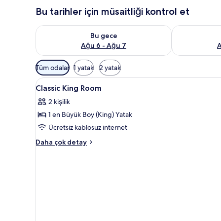
Bu tarihler için müsaitliği kontrol et
Bu gece için müsaitliği kontrol et Ağu 6 - Ağu 7
Yarın için müs
Bu gece
Ağu 6 - Ağu 7
A
Odalar
Tüm odalar
1 yatak
2 yatak
için
Classic
Kaliteli yatak takımı, odada ka
mevcut
4
Classic King Room
King
filtreler
2 kişilik
Room
1 en Büyük Boy (King) Yatak
için
tüm
Ücretsiz kablosuz internet
fotoğrafları
Classic
Daha çok detay
görün
King
Room
hakkında
daha
fazla
detay