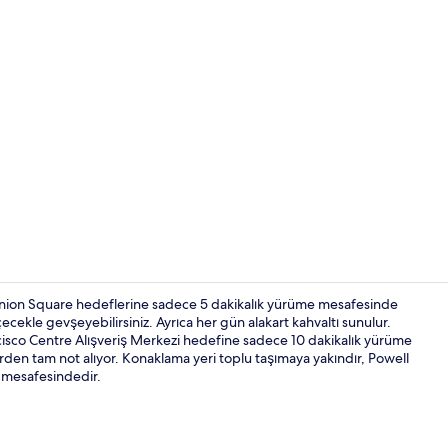
Restoran
nion Square hedeflerine sadece 5 dakikalık yürüme mesafesinde
cekle gevşeyebilirsiniz. Ayrıca her gün alakart kahvaltı sunulur.
ncisco Centre Alışveriş Merkezi hedefine sadece 10 dakikalık yürüme
Restoran
den tam not alıyor. Konaklama yeri toplu taşımaya yakındır, Powell
e mesafesindedir.