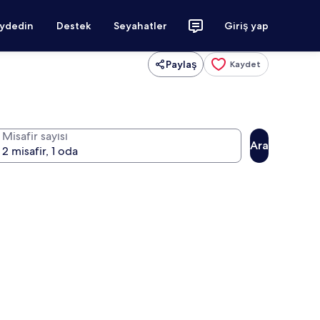
aydedin
Destek
Seyahatler
Giriş yap
Paylaş
Kaydet
Misafir sayısı
Ara