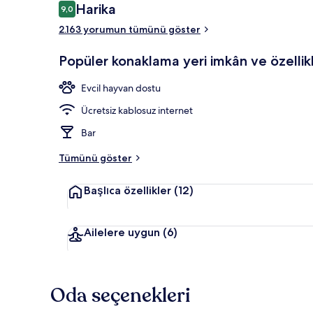
Yorumlar
Harika
9,0
9,0/10
Lobi
2.163 yorumun tümünü göster
Popüler konaklama yeri imkân ve özellikl
Evcil hayvan dostu
Ücretsiz kablosuz internet
Bar
Tümünü göster
Başlıca özellikler
(12)
Ailelere uygun
(6)
Oda seçenekleri