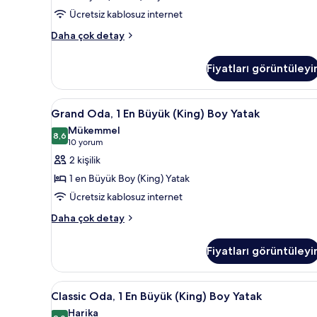
(High
Ücretsiz kablosuz internet
Floor
Classic
&
Daha çok detay
Oda,
View)
2
için
Fiyatları görüntüleyi
Büyük
tüm
(Queen)
Boy
fotoğrafları
Grand
Kaliteli yatak takımı, odada ka
4
Yatak
Grand Oda, 1 En Büyük (King) Boy Yatak
görün
Oda,
(High
Mükemmel
Floor
1
8,6
8,6 / 10
(10
10 yorum
&
En
yorum)
2 kişilik
View)
Büyük
hakkında
1 en Büyük Boy (King) Yatak
(King)
daha
Ücretsiz kablosuz internet
fazla
Boy
detay
Grand
Yatak
Daha çok detay
Oda,
için
1
tüm
Fiyatları görüntüleyi
En
fotoğrafları
Büyük
(King)
görün
Classic
Kaliteli yatak takımı, odada ka
5
Boy
Classic Oda, 1 En Büyük (King) Boy Yatak
Oda,
Yatak
Harika