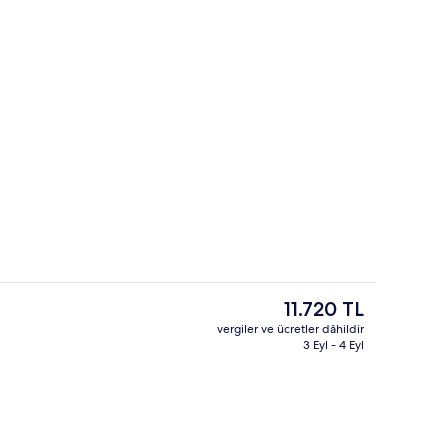
Lobi dinlenme salonu
Şu
11.720 TL
anki
vergiler ve ücretler dâhildir
fiyat
3 Eyl - 4 Eyl
Restoran
11.720 TL