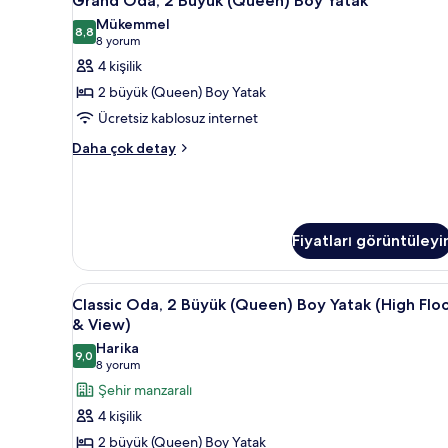
Grand Oda, 2 Büyük (Queen) Boy Yatak
fazla
Oda,
detay
Mükemmel
2
8,8
8,8 / 10
(8
8 yorum
Büyük
yorum)
4 kişilik
(Queen)
2 büyük (Queen) Boy Yatak
Boy
Ücretsiz kablosuz internet
Yatak
Grand
için
Daha çok detay
Oda,
tüm
2
fotoğrafları
Büyük
görün
(Queen)
Boy
Fiyatları görüntüleyi
Yatak
hakkında
daha
Classic
Kaliteli yatak takımı, odada ka
5
Classic Oda, 2 Büyük (Queen) Boy Yatak (High Flo
fazla
Oda,
& View)
detay
2
Harika
9,0
Büyük
9,0 / 10
(8
8 yorum
(Queen)
yorum)
Şehir manzaralı
Boy
4 kişilik
Yatak
2 büyük (Queen) Boy Yatak