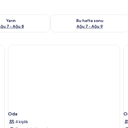
aitliği kontrol et Ağu 7 - Ağu 8
Bu hafta sonu için müsaitliği kontrol 
Yarın
Bu hafta sonu
ğu 7 - Ağu 8
Ağu 7 - Ağu 9
sa, masa
Oda
O
4 kişilik