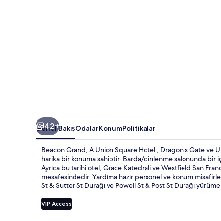
fotoğraf
galerisi
42+
Genel Bakış
Odalar
Konum
Politikalar
Beacon Grand, A Union Square Hotel , Dragon's Gate ve U
harika bir konuma sahiptir. Barda/dinlenme salonunda bir içe
Ayrıca bu tarihi otel, Grace Katedrali ve Westfield San Fra
mesafesindedir. Yardıma hazır personel ve konum misafirler
St & Sutter St Durağı ve Powell St & Post St Durağı yürüm
VIP Access