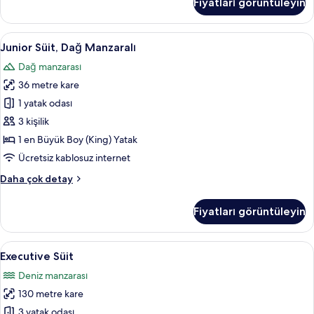
Fiyatları görüntüleyin
Manzaralı
hakkında
daha
Junior
Junior Süit, Dağ Manzaralı | Dağ manz
6
fazla
Junior Süit, Dağ Manzaralı
Süit,
detay
Dağ manzarası
Dağ
36 metre kare
Manzaralı
için
1 yatak odası
tüm
3 kişilik
fotoğrafları
1 en Büyük Boy (King) Yatak
görün
Ücretsiz kablosuz internet
Junior
Daha çok detay
Süit,
Dağ
Fiyatları görüntüleyin
Manzaralı
hakkında
daha
Executive
Executive Süit | Oturma alanı | Düz ek
15
fazla
Executive Süit
Süit
detay
Deniz manzarası
için
130 metre kare
tüm
fotoğrafları
3 yatak odası