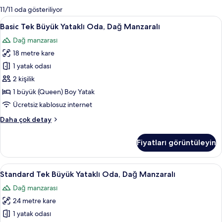
mevcut
11/11 oda gösteriliyor
filtreler
Basic
Basic Tek Büyük Yataklı Oda, Dağ Manz
6
Basic Tek Büyük Yataklı Oda, Dağ Manzaralı
Tek
Dağ manzarası
Büyük
18 metre kare
Yataklı
Oda,
1 yatak odası
Dağ
2 kişilik
Manzaralı
1 büyük (Queen) Boy Yatak
için
Ücretsiz kablosuz internet
tüm
Basic
Daha çok detay
fotoğrafları
Tek
görün
Büyük
Fiyatları görüntüleyin
Yataklı
Oda,
Dağ
Standard
Standard Tek Büyük Yataklı Oda, Dağ 
5
Manzaralı
Standard Tek Büyük Yataklı Oda, Dağ Manzaralı
Tek
hakkında
Dağ manzarası
daha
Büyük
fazla
24 metre kare
Yataklı
detay
Oda,
1 yatak odası