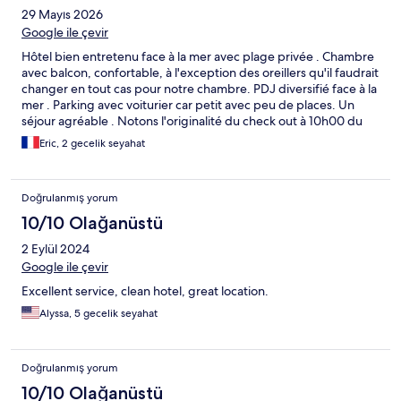
29 Mayıs 2026
Google ile çevir
Hôtel bien entretenu face à la mer avec plage privée . Chambre
avec balcon, confortable, à l'exception des oreillers qu'il faudrait
changer en tout cas pour notre chambre. PDJ diversifié face à la
mer . Parking avec voiturier car petit avec peu de places. Un
séjour agréable . Notons l'originalité du check out à 10h00 du
matin , jamais vu parmi nos quelques centaines d'hôtels à notre
Eric, 2 gecelik seyahat
actif ( en général entre 11 et 12h00) .
Doğrulanmış yorum
10/10 Olağanüstü
2 Eylül 2024
Google ile çevir
Excellent service, clean hotel, great location.
Alyssa, 5 gecelik seyahat
Doğrulanmış yorum
10/10 Olağanüstü