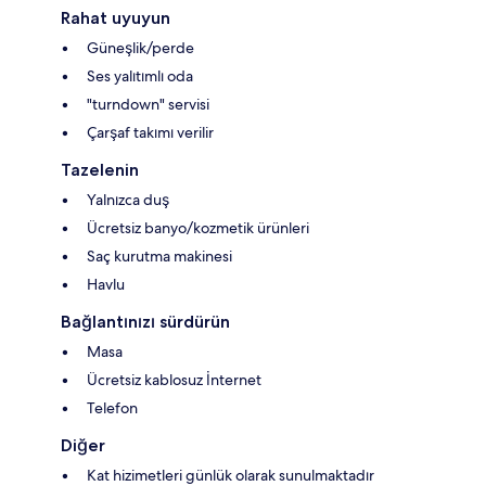
Rahat uyuyun
Güneşlik/perde
Ses yalıtımlı oda
"turndown" servisi
Çarşaf takımı verilir
Tazelenin
Yalnızca duş
Ücretsiz banyo/kozmetik ürünleri
Saç kurutma makinesi
Havlu
Bağlantınızı sürdürün
Masa
Ücretsiz kablosuz İnternet
Telefon
Diğer
Kat hizimetleri günlük olarak sunulmaktadır