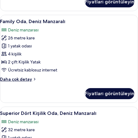
Fiyatları görüntüleyin
Yataklı
Oda,
Deniz
Family
Family Oda, Deniz Manzaralı | Odada
7
Manzaralı
Family Oda, Deniz Manzaralı
Oda,
hakkında
Deniz manzarası
daha
Deniz
fazla
26 metre kare
Manzaralı
detay
için
1 yatak odası
tüm
4 kişilik
fotoğrafları
2 çift Kişilik Yatak
görün
Ücretsiz kablosuz internet
Family
Daha çok detay
Oda,
Deniz
Fiyatları görüntüleyin
Manzaralı
hakkında
daha
Superior
Superior Dört Kişilik Oda, Deniz Man
8
fazla
Superior Dört Kişilik Oda, Deniz Manzaralı
Dört
detay
Deniz manzarası
Kişilik
32 metre kare
Oda,
1 yatak odası