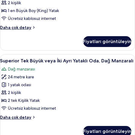
Dağ
2 kişilik
Manzaralı
1 en Büyük Boy (King) Yatak
için
Ücretsiz kablosuz internet
tüm
Standard
Daha çok detay
fotoğrafları
Tek
görün
Büyük
Fiyatları görüntüleyin
Yataklı
Oda,
Dağ
Superior
Superior Tek Büyük veya İki Ayrı Yata
8
Manzaralı
Superior Tek Büyük veya İki Ayrı Yataklı Oda, Dağ Manzaralı
Tek
hakkında
Dağ manzarası
daha
Büyük
fazla
24 metre kare
veya
detay
İki
1 yatak odası
Ayrı
2 kişilik
Yataklı
2 tek Kişilik Yatak
Oda,
Ücretsiz kablosuz internet
Dağ
Superior
Daha çok detay
Manzaralı
Tek
için
Büyük
Fiyatları görüntüleyin
tüm
veya