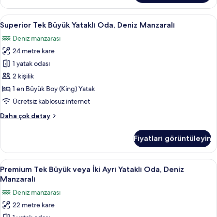
İki
fotoğrafları
Ayrı
Superior
Superior Tek Büyük Yataklı Oda, Deniz
görün
6
Yataklı
Superior Tek Büyük Yataklı Oda, Deniz Manzaralı
Tek
Oda,
Deniz manzarası
Dağ
Büyük
Manzaralı
24 metre kare
Yataklı
hakkında
Oda,
1 yatak odası
daha
Deniz
fazla
2 kişilik
detay
Manzaralı
1 en Büyük Boy (King) Yatak
için
Ücretsiz kablosuz internet
tüm
Superior
Daha çok detay
fotoğrafları
Tek
görün
Büyük
Fiyatları görüntüleyin
Yataklı
Oda,
Deniz
Premium
Premium Tek Büyük veya İki Ayrı Yatak
23
Manzaralı
Premium Tek Büyük veya İki Ayrı Yataklı Oda, Deniz
Tek
hakkında
Manzaralı
daha
Büyük
Deniz manzarası
fazla
veya
detay
22 metre kare
İki