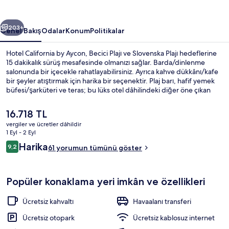
galerisi
ceki
Sonraki
203+
Genel Bakış
Odalar
Konum
Politikalar
Hotel California by Aycon, Becici Plajı ve Slovenska Plajı hedeflerine
15 dakikalık sürüş mesafesinde olmanızı sağlar. Barda/dinlenme
salonunda bir içecekle rahatlayabilirsiniz. Ayrıca kahve dükkânı/kafe
bir şeyler atıştırmak için harika bir seçenektir. Plaj barı, hafif yemek
büfesi/şarküteri ve teras; bu lüks otel dâhilindeki diğer öne çıkan
özellikler arasındadır.
Şu
16.718 TL
anki
vergiler ve ücretler dâhildir
fiyat
1 Eyl - 2 Eyl
Premium Tek Büyük veya İki Ayrı Yatak
16.718 TL
Yorumlar
Harika
9,2
61 yorumun tümünü göster
9,2/10
Popüler konaklama yeri imkân ve özellikleri
Ücretsiz kahvaltı
Havaalanı transferi
Ücretsiz otopark
Ücretsiz kablosuz internet