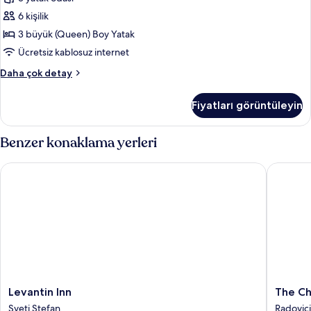
görün
6 kişilik
3 büyük (Queen) Boy Yatak
Ücretsiz kablosuz internet
Executive
Daha çok detay
Süit
hakkında
Fiyatları görüntüleyin
daha
fazla
detay
Benzer konaklama yerleri
Levantin Inn
The Ched
Levantin
The
Levantin Inn
The Ch
Inn
Chedi
Sveti Stefan
Radovici