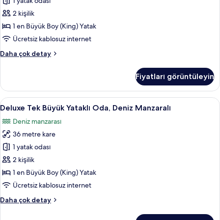
1 yatak odası
Ayrı
Yataklı
2 kişilik
Oda,
1 en Büyük Boy (King) Yatak
Deniz
Ücretsiz kablosuz internet
Manzaralı
Premium
Daha çok detay
için
Tek
tüm
Büyük
Fiyatları görüntüleyin
veya
fotoğrafları
İki
görün
Ayrı
Deluxe
Deluxe Tek Büyük Yataklı Oda, Deniz M
22
Yataklı
Deluxe Tek Büyük Yataklı Oda, Deniz Manzaralı
Tek
Oda,
Deniz manzarası
Deniz
Büyük
Manzaralı
36 metre kare
Yataklı
hakkında
Oda,
1 yatak odası
daha
Deniz
fazla
2 kişilik
detay
Manzaralı
1 en Büyük Boy (King) Yatak
için
Ücretsiz kablosuz internet
tüm
Deluxe
Daha çok detay
fotoğrafları
Tek
görün
Büyük