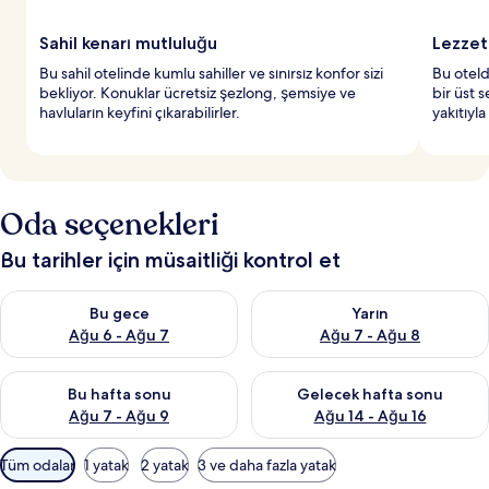
Sahil kenarı mutluluğu
Lezzet
Bu sahil otelinde kumlu sahiller ve sınırsız konfor sizi
Bu oteld
bekliyor. Konuklar ücretsiz şezlong, şemsiye ve
bir üst 
havluların keyfini çıkarabilirler.
yakıtıyl
Oda seçenekleri
Bu tarihler için müsaitliği kontrol et
Bu gece için müsaitliği kontrol et Ağu 6 - Ağu 7
Yarın için müsaitliği kontrol e
Bu gece
Yarın
Ağu 6 - Ağu 7
Ağu 7 - Ağu 8
Bu hafta sonu için müsaitliği kontrol et Ağu 7 - Ağu 9
Önümüzdeki hafta sonu için müs
Bu hafta sonu
Gelecek hafta sonu
Ağu 7 - Ağu 9
Ağu 14 - Ağu 16
Odalar
Tüm odalar
1 yatak
2 yatak
3 ve daha fazla yatak
için