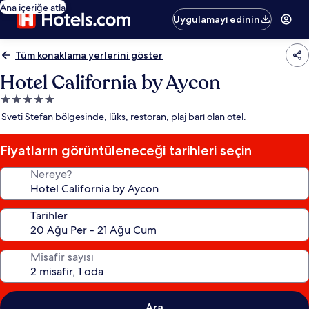
Ana içeriğe atla
Uygulamayı edinin
Tüm konaklama yerlerini göster
Hotel California by Aycon
5.0
yıldızlı
Sveti Stefan bölgesinde, lüks, restoran, plaj barı olan otel.
konaklama
yeri
Fiyatların görüntüleneceği tarihleri seçin
Nereye?
Tarihler
Misafir sayısı
Ara