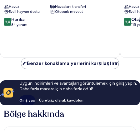
Sveti
Lustica
Havuz
Havaalanı transferi
Havuz
Stefan
Bay
Evcil hayvan dostu
Otopark mevcut
Evcil 
Radovici
10
10
Harika
Ola
9,0
9,4
üzerinden
üzerind
84 yorum
115 
9.0,
9.4,
Harika,
Olağanü
84
115
yorum
yorum
Benzer konaklama yerlerini karşılaştırın
Uygun indirimleri ve avantajları görüntülemek için giriş yapın.
Daha fazla macera için daha fazla ödül!
Giriş yap
Ücretsiz olarak kaydolun
Bölge hakkında