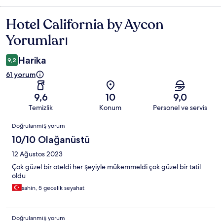
Hotel California by Aycon
Yorumlar
Yorumları
Harika
9,2
61 yorum
9,6
10
9,0
Temizlik
Konum
Personel ve servis
Yorumlar
Doğrulanmış yorum
10/10 Olağanüstü
12 Ağustos 2023
Çok güzel bir oteldi her şeyiyle mükemmeldi çok güzel bir tatil
oldu
sahin, 5 gecelik seyahat
Doğrulanmış yorum