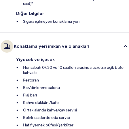
saat)*
Diğer bilgiler
Sigara içilmeyen konaklama yeri
Konaklama yeri imkân ve olanakları
Yiyecek ve içecek
Her sabah 07.30 ve 10 saatleri arasında ücretsiz açık büfe
kahvaltı
Restoran
Bar/dinlenme salonu
Plaj barı
Kahve dükkânı/kafe
Ortak alanda kahve/çay servisi
Belirli saatlerde oda servisi
Hafif yemek büfesi/şarküteri