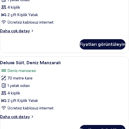
Deniz
Manzaralı
4 kişilik
için
2 çift Kişilik Yatak
tüm
Ücretsiz kablosuz internet
fotoğrafları
Superior
Daha çok detay
görün
Dört
Kişilik
Fiyatları görüntüleyin
Oda,
Deniz
Manzaralı
Deluxe
Deluxe Süit, Deniz Manzaralı | Odada
11
hakkında
Deluxe Süit, Deniz Manzaralı
Süit,
daha
Deniz manzarası
fazla
Deniz
detay
70 metre kare
Manzaralı
için
1 yatak odası
tüm
4 kişilik
fotoğrafları
2 çift Kişilik Yatak
görün
Ücretsiz kablosuz internet
Deluxe
Daha çok detay
Süit,
Deniz