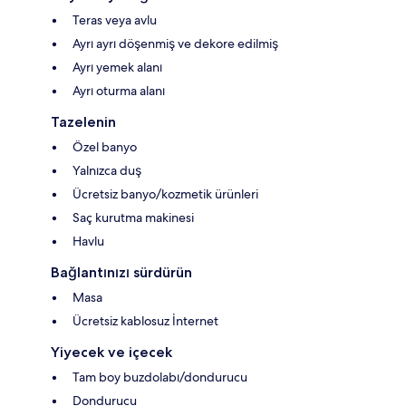
Teras veya avlu
Ayrı ayrı döşenmiş ve dekore edilmiş
Ayrı yemek alanı
Ayrı oturma alanı
Tazelenin
Özel banyo
Yalnızca duş
Ücretsiz banyo/kozmetik ürünleri
Saç kurutma makinesi
Havlu
Bağlantınızı sürdürün
Masa
Ücretsiz kablosuz İnternet
Yiyecek ve içecek
Tam boy buzdolabı/dondurucu
Dondurucu