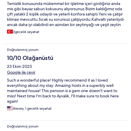
Temizlik konusunda mükemmel bir işletme içeri girdiğiniz anda
mis gibi beyaz sabun kokusunu alıyorsunuz.Bizim kaldığımız oda
çift yataklı 2 kişilik odaydı ve yeterli konfora sahipti.Yeni ve çalışır
kliması mevcuttu.Sıcak su sorunsuz çalışıyordu.Kahvaltı yeterliydi
ancak daha iyi olabilirdi en azından bir zeytinyağı ve çeşit zeytin
beklerdik yeşillik yoktu tercih meselesi tabiki.İşletme sahipleri
3gecelik seyahat
ilgiliydiler teşekkür ediyoruz herşey için. Konum olarak Ayvalık
merkezde evet ama park sorunu mevcut ayrıca pansiyona
ulaşmak için Arnavut kaldırımlı dik yokuşları aşmak gerekiyor
Doğrulanmış yorum
eşyalarımızı taşırken özellikle oldukça zorlandık. Sonuç itibariyle
çok kısa ama keyifli bir tatil oldu bizim için tavsiye ederim.
10/10 Olağanüstü
23 Ekim 2023
Google ile çevir
Such a wonderful place! Highly recommend it as I loved
everything about my stay. Amazing hosts in a superbly well
maintained house! This pension is a gem one doesn't want to
miss! Next time I'm back to Ayvalik, I'll make sure to book here
again!
Alexey, 1 gecelik seyahat
Doğrulanmış yorum