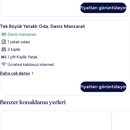
fotoğrafları
Birden
Fiyatları görüntüleyin
Çok
görün
Yatak,
Deniz
Tek
Tek Büyük Yataklı Oda, Deniz Manzaralı 
6
Manzaralı
Tek Büyük Yataklı Oda, Deniz Manzaralı
Büyük
hakkında
Deniz manzarası
daha
Yataklı
fazla
1 yatak odası
Oda,
detay
Deniz
2 kişilik
Manzaralı
1 çift Kişilik Yatak
için
Ücretsiz kablosuz internet
tüm
Tek
Daha çok detay
fotoğrafları
Büyük
görün
Yataklı
Fiyatları görüntüleyin
Oda,
Deniz
Manzaralı
Benzer konaklama yerleri
hakkında
daha
Lunarya Kuleli Konak
Hayriye 
fazla
detay