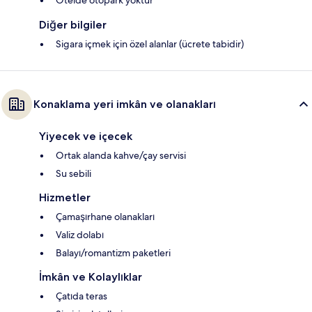
Otelde otopark yoktur
Diğer bilgiler
Sigara içmek için özel alanlar (ücrete tabidir)
Konaklama yeri imkân ve olanakları
Yiyecek ve içecek
Ortak alanda kahve/çay servisi
Su sebili
Hizmetler
Çamaşırhane olanakları
Valiz dolabı
Balayı/romantizm paketleri
İmkân ve Kolaylıklar
Çatıda teras