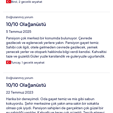
doyurucuydu.
Birol, 2 gecelik seyahat
Doğrulanmış yorum
10/10 Olağanüstü
5 Temmuz 2025
Pansiyon çok merkezi bir konumda bulunuyor. Çevrede
gezilecek ve eglenecek yerlere yakın. Pansiyon gayet temiz.
Sahibi cok ilgili, otele gelmeden cevrede gezilecek, yemek
yenecek yerler ve otopark hakkinda bilgi verdi kendisi. Kahvaltisi
taze ve guzeldi.Güler yuzle karsilandik ve guleryuzle ugurlandik.
Ayvalik ta merkezde konaklamak isteyenlere tavsiye ediyorum.
Tuncay, 1 gecelik seyahat
Doğrulanmış yorum
10/10 Olağanüstü
22 Temmuz 2023
Harika bir deneyimdi. Oda gayet temiz ve mis gibi sabun
kokuyordu. Şehir merkezine çok yakın ama sakin bir sokakta
olması çok iyiydi. Pansiyon sahipleri de gerçekten çok güzel bir
ev sahipliği yaptılar. Kahvaltı ve teras çok güzeldi. Tercih etmeyi