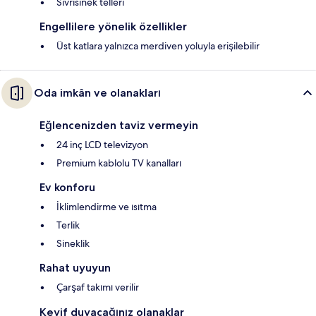
Sivrisinek telleri
Engellilere yönelik özellikler
Üst katlara yalnızca merdiven yoluyla erişilebilir
Oda imkân ve olanakları
Eğlencenizden taviz vermeyin
24 inç LCD televizyon
Premium kablolu TV kanalları
Ev konforu
İklimlendirme ve ısıtma
Terlik
Sineklik
Rahat uyuyun
Çarşaf takımı verilir
Keyif duyacağınız olanaklar