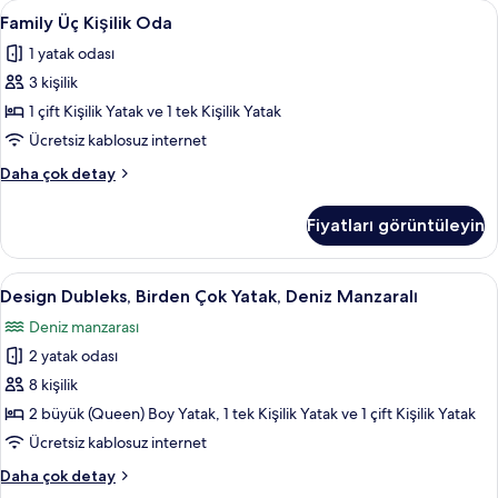
filtreler
Family
Masa, dizüstü bilgisayar çalışma alanı,
11
Family Üç Kişilik Oda
Üç
1 yatak odası
Kişilik
3 kişilik
Oda
için
1 çift Kişilik Yatak ve 1 tek Kişilik Yatak
tüm
Ücretsiz kablosuz internet
fotoğrafları
Family
Daha çok detay
görün
Üç
Kişilik
Fiyatları görüntüleyin
Oda
hakkında
daha
Design
Masa, dizüstü bilgisayar çalışma alanı,
42
fazla
Design Dubleks, Birden Çok Yatak, Deniz Manzaralı
Dubleks,
detay
Deniz manzarası
Birden
2 yatak odası
Çok
Yatak,
8 kişilik
Deniz
2 büyük (Queen) Boy Yatak, 1 tek Kişilik Yatak ve 1 çift Kişilik Yatak
Manzaralı
Ücretsiz kablosuz internet
için
Design
Daha çok detay
tüm
Dubleks,