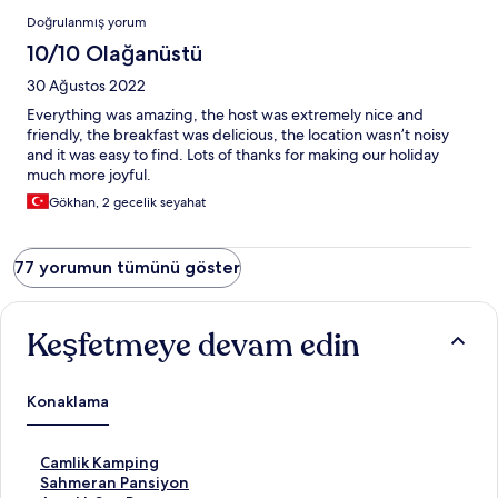
Doğrulanmış yorum
10/10 Olağanüstü
30 Ağustos 2022
Everything was amazing, the host was extremely nice and
friendly, the breakfast was delicious, the location wasn’t noisy
and it was easy to find. Lots of thanks for making our holiday
much more joyful.
Gökhan, 2 gecelik seyahat
77 yorumun tümünü göster
Keşfetmeye devam edin
Konaklama
C
Camlik Kamping
a
S
Sahmeran Pansiyon