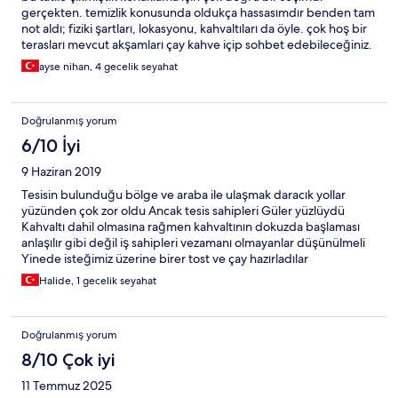
gerçekten. temizlik konusunda oldukça hassasımdır benden tam
not aldı; fiziki şartları, lokasyonu, kahvaltıları da öyle. çok hoş bir
terasları mevcut akşamları çay kahve içip sohbet edebileceğiniz.
küçük bir pansiyon olduğundan da aradığımız sakinliği
ayse nihan, 4 gecelik seyahat
sunuyordu. check in öncesi de sonrasında da gösterdikleri ilgi
için teşekkür ediyoruz. tekrar tercih eder miyiz kesinlikle ederiz
Doğrulanmış yorum
6/10 İyi
9 Haziran 2019
Tesisin bulunduğu bölge ve araba ile ulaşmak daracık yollar
yüzünden çok zor oldu Ancak tesis sahipleri Güler yüzlüydü
Kahvaltı dahil olmasına rağmen kahvaltının dokuzda başlaması
anlaşılır gibi değil iş sahipleri vezamanı olmayanlar düşünülmeli
Yinede isteğimiz üzerine birer tost ve çay hazırladılar
Halide, 1 gecelik seyahat
Doğrulanmış yorum
8/10 Çok iyi
11 Temmuz 2025