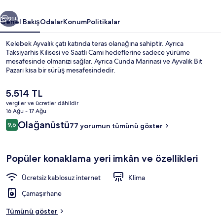
ceki
Sonraki
91+
Genel Bakış
Odalar
Konum
Politikalar
Kelebek Ayvalık çatı katında teras olanağına sahiptir. Ayrıca
Taksiyarhis Kilisesi ve Saatli Cami hedeflerine sadece yürüme
mesafesinde olmanızı sağlar. Ayrıca Cunda Marinası ve Ayvalık Bit
Pazarı kısa bir sürüş mesafesindedir.
Şu
5.514 TL
anki
vergiler ve ücretler dâhildir
fiyat
16 Ağu - 17 Ağu
5.514 TL
Yorumlar
Olağanüstü
9,6
Konaklama yerinin ön cephesi
77 yorumun tümünü göster
9,6/10
Popüler konaklama yeri imkân ve özellikleri
Ücretsiz kablosuz internet
Klima
Çamaşırhane
Tümünü göster