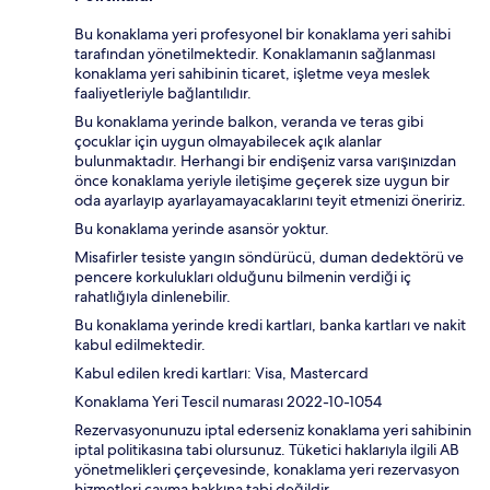
Bu konaklama yeri profesyonel bir konaklama yeri sahibi
tarafından yönetilmektedir. Konaklamanın sağlanması
konaklama yeri sahibinin ticaret, işletme veya meslek
faaliyetleriyle bağlantılıdır.
Bu konaklama yerinde balkon, veranda ve teras gibi
çocuklar için uygun olmayabilecek açık alanlar
bulunmaktadır. Herhangi bir endişeniz varsa varışınızdan
önce konaklama yeriyle iletişime geçerek size uygun bir
oda ayarlayıp ayarlayamayacaklarını teyit etmenizi öneririz.
Bu konaklama yerinde asansör yoktur.
Misafirler tesiste yangın söndürücü, duman dedektörü ve
pencere korkulukları olduğunu bilmenin verdiği iç
rahatlığıyla dinlenebilir.
Bu konaklama yerinde kredi kartları, banka kartları ve nakit
kabul edilmektedir.
Kabul edilen kredi kartları: Visa, Mastercard
Konaklama Yeri Tescil numarası 2022-10-1054
Rezervasyonunuzu iptal ederseniz konaklama yeri sahibinin
iptal politikasına tabi olursunuz. Tüketici haklarıyla ilgili AB
yönetmelikleri çerçevesinde, konaklama yeri rezervasyon
hizmetleri cayma hakkına tabi değildir.