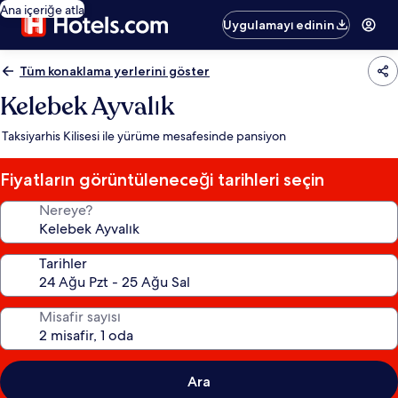
Ana içeriğe atla
Uygulamayı edinin
Tüm konaklama yerlerini göster
Kelebek Ayvalık
Taksiyarhis Kilisesi ile yürüme mesafesinde pansiyon
Fiyatların görüntüleneceği tarihleri seçin
Nereye?
Tarihler
Misafir sayısı
Ara