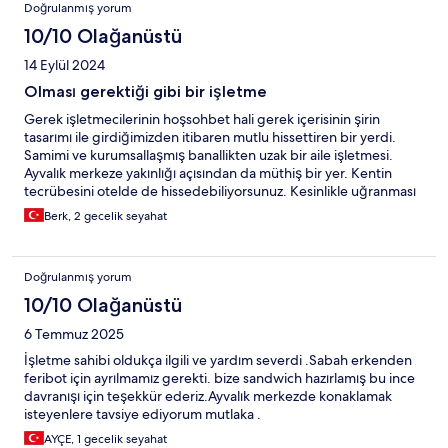
Doğrulanmış yorum
10/10 Olağanüstü
14 Eylül 2024
Olması gerektiği gibi bir işletme
Gerek işletmecilerinin hoşsohbet hali gerek içerisinin şirin
tasarımı ile girdiğimizden itibaren mutlu hissettiren bir yerdi.
Samimi ve kurumsallaşmış banallikten uzak bir aile işletmesi.
Ayvalık merkeze yakınlığı açısından da müthiş bir yer. Kentin
tecrübesini otelde de hissedebiliyorsunuz. Kesinlikle uğranması
gereken bir yer
Berk, 2 gecelik seyahat
Doğrulanmış yorum
10/10 Olağanüstü
6 Temmuz 2025
İşletme sahibi oldukça ilgili ve yardım severdi .Sabah erkenden
feribot için ayrılmamız gerekti. bize sandwich hazırlamış bu ince
davranışı için teşekkür ederiz.Ayvalık merkezde konaklamak
isteyenlere tavsiye ediyorum mutlaka .
AYÇE, 1 gecelik seyahat