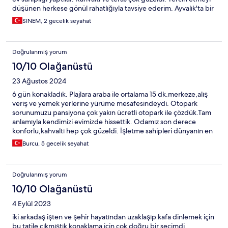
düşünen herkese gönül rahatlığıyla tavsiye ederim. Ayvalık'ta bir
daha konaklayacak olsam düşünmeden tercih edeceğim.
SINEM, 2 gecelik seyahat
Doğrulanmış yorum
10/10 Olağanüstü
23 Ağustos 2024
6 gün konakladık. Plajlara araba ile ortalama 15 dk.merkeze,alış
veriş ve yemek yerlerine yürüme mesafesindeydi. Otopark
sorunumuzu pansiyona çok yakın ücretli otopark ile çözdük.Tam
anlamıyla kendimizi evimizde hissettik. Odamız son derece
konforlu,kahvaltı hep çok güzeldi. İşletme sahipleri dünyanın en
tatlı insanları olabilir:)Vedalaşırken hüzünlendim. Teras
Burcu, 5 gecelik seyahat
sohbetlerimiz ve diğer herşey için çok teşekkür ederim. Ayvalığa
tekrar gelirsem başka yerde kalmam☺️
Doğrulanmış yorum
10/10 Olağanüstü
4 Eylül 2023
iki arkadaş işten ve şehir hayatından uzaklaşıp kafa dinlemek için
bu tatile çıkmıştık konaklama için çok doğru bir seçimdi