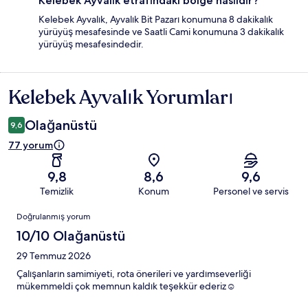
Kelebek Ayvalık etrafındaki bölge nasıldır?
Kelebek Ayvalık, Ayvalık Bit Pazarı konumuna 8 dakikalık
yürüyüş mesafesinde ve Saatli Cami konumuna 3 dakikalık
yürüyüş mesafesindedir.
Kelebek Ayvalık Yorumları
Yorumlar
Olağanüstü
9,6
77 yorum
9,8
8,6
9,6
Temizlik
Konum
Personel ve servis
Yorumlar
Doğrulanmış yorum
10/10 Olağanüstü
29 Temmuz 2026
Çalışanların samimiyeti, rota önerileri ve yardımseverliği
mükemmeldi çok memnun kaldık teşekkür ederiz☺️