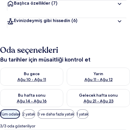
Başlıca özellikler
(7)
Evinizdeymiş gibi hissedin
(6)
Oda seçenekleri
Bu tarihler için müsaitliği kontrol et
Bu gece için müsaitliği kontrol et Ağu 10 - Ağu 11
Yarın için müsaitliği kontrol et
Bu gece
Yarın
Ağu 10 - Ağu 11
Ağu 11 - Ağu 12
Bu hafta sonu için müsaitliği kontrol et Ağu 14 - Ağu 16
Önümüzdeki hafta sonu için mü
Bu hafta sonu
Gelecek hafta sonu
Ağu 14 - Ağu 16
Ağu 21 - Ağu 23
Odalar
Tüm odalar
2 yatak
3 ve daha fazla yatak
1 yatak
için
mevcut
3/3 oda gösteriliyor