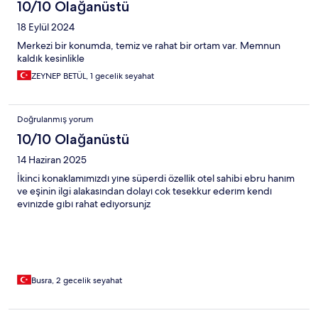
10/10 Olağanüstü
18 Eylül 2024
Merkezi bir konumda, temiz ve rahat bir ortam var. Memnun
kaldık kesinlikle
ZEYNEP BETÜL, 1 gecelik seyahat
Doğrulanmış yorum
10/10 Olağanüstü
14 Haziran 2025
İkinci konaklamımızdı yıne süperdi özellik otel sahibi ebru hanım
ve eşinin ilgi alakasından dolayı cok tesekkur ederım kendı
evınızde gıbı rahat edıyorsunjz
Busra, 2 gecelik seyahat