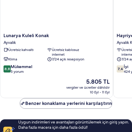
Lunarya
Hayriye
Lunarya Kuleli Konak
Hayriy
Kuleli
Hanim
Ayvalık
Ayvalık 
Konak
Ege
Ücretsiz kahvaltı
Ücretsiz kablosuz
Ücrets
Ayvalık
Ayvalık
internet
intern
Kent
Klima
7/24 açık resepsiyon
7/24 a
Merkezi
10
10
Mükemmel
İyi
8,8
7,4
üzerinden
üzerind
5 yorum
424 
8.8,
7.4,
Güncel
5.805 TL
Mükemmel,
İyi,
fiyat:
5
424
vergiler ve ücretler dâhildir
5.805 TL
10 Eyl - 11 Eyl
yorum
yorum
Benzer konaklama yerlerini karşılaştırın
Uygun indirimleri ve avantajları görüntülemek için giriş yapın.
Daha fazla macera için daha fazla ödül!