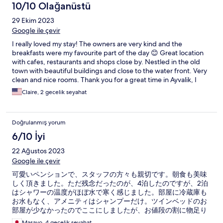
10/10 Olağanüstü
29 Ekim 2023
Google ile çevir
I really loved my stay! The owners are very kind and the
breakfasts were my favourite part of the day 😊 Great location
with cafes, restaurants and shops close by. Nestled in the old
town with beautiful buildings and close to the water front. Very
clean and nice rooms. Thank you for a great time in Ayvalik, I
would love to come back!!
Claire, 2 gecelik seyahat
Doğrulanmış yorum
6/10 İyi
22 Ağustos 2023
Google ile çevir
可愛いペンションで、スタッフの方々も親切です。朝食も美味
しく頂きました。ただ残念だったのが、4泊したのですが、2泊
はシャワーの温度がほぼ水で寒く感じました。部屋に冷蔵庫も
お水もなく、アメニティはシャンプーだけ。ツインベッドのお
部屋が少なかったのでここにしましたが、お値段の割に物足り
ない感じがしました。
Masayo, 4 gecelik seyahat