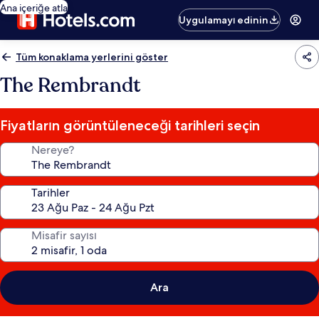
Ana içeriğe atla
Uygulamayı edinin
Tüm konaklama yerlerini göster
The Rembrandt
Fiyatların görüntüleneceği tarihleri seçin
Nereye?
Tarihler
Misafir sayısı
Ara