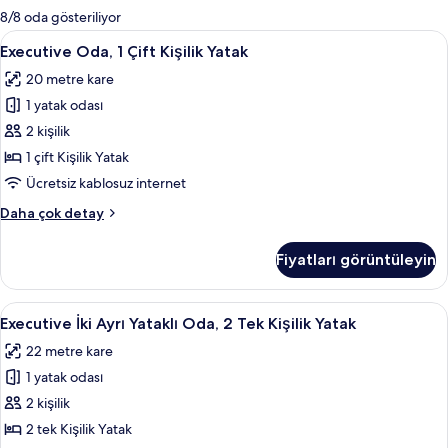
mevcut
8/8 oda gösteriliyor
filtreler
Executive
Executive Oda, 1 Çift Kişilik Yatak | Ka
9
Executive Oda, 1 Çift Kişilik Yatak
Oda,
20 metre kare
1
1 yatak odası
Çift
Kişilik
2 kişilik
Yatak
1 çift Kişilik Yatak
için
Ücretsiz kablosuz internet
tüm
Executive
Daha çok detay
fotoğrafları
Oda,
görün
1
Fiyatları görüntüleyin
Çift
Kişilik
Yatak
Executive
Executive İki Ayrı Yataklı Oda, 2 Tek Ki
8
hakkında
Executive İki Ayrı Yataklı Oda, 2 Tek Kişilik Yatak
İki
daha
22 metre kare
fazla
Ayrı
detay
1 yatak odası
Yataklı
Oda,
2 kişilik
2
2 tek Kişilik Yatak