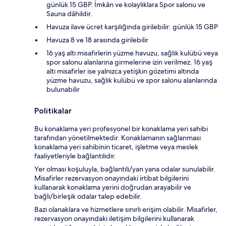
günlük 15 GBP. İmkân ve kolaylıklara Spor salonu ve
Sauna dâhildir.
Havuza ilave ücret karşılığında girilebilir: günlük 15 GBP
Havuza 8 ve 18 arasında girilebilir
16 yaş altı misafirlerin yüzme havuzu, sağlık kulübü veya
spor salonu alanlarına girmelerine izin verilmez. 16 yaş
altı misafirler ise yalnızca yetişkin gözetimi altında
yüzme havuzu, sağlık kulübü ve spor salonu alanlarında
bulunabilir
Politikalar
Bu konaklama yeri profesyonel bir konaklama yeri sahibi
tarafından yönetilmektedir. Konaklamanın sağlanması
konaklama yeri sahibinin ticaret, işletme veya meslek
faaliyetleriyle bağlantılıdır.
Yer olması koşuluyla, bağlantılı/yan yana odalar sunulabilir.
Misafirler rezervasyon onayındaki irtibat bilgilerini
kullanarak konaklama yerini doğrudan arayabilir ve
bağlı/birleşik odalar talep edebilir.
Bazı olanaklara ve hizmetlere sınırlı erişim olabilir. Misafirler,
rezervasyon onayındaki iletişim bilgilerini kullanarak