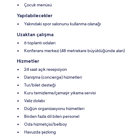
Çocuk menüsü
Yapılabilecekler
Yakındaki spor salonunu kullanma olanağı
Uzaktan çalışma
6 toplantı odaları
Konferans merkezi (48 metrekare büyüklüğünde alan)
Hizmetler
24 saat açık resepsiyon
Danışma (concierge) hizmetleri
Tur/bilet desteği
Kuru temizleme/çamaşır yıkama servisi
Valiz dolabı
Düğün organizasyonu hizmetleri
Birden fazla dil bilen personel
Oda hizmetçisi/belboy
Havuzda şezlong