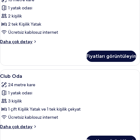
detay
Ayrı
1 yatak odası
Yataklı
Oda,
2 kişilik
2
2 tek Kişilik Yatak
Tek
Ücretsiz kablosuz internet
Kişilik
Classic
Daha çok detay
Yatak
İki
için
Ayrı
Fiyatları görüntüleyin
Yataklı
tüm
Oda,
fotoğrafları
2
Club
Club Oda | Kaliteli yatak takımı, odad
görün
11
Tek
Club Oda
Oda
Kişilik
24 metre kare
Yatak
için
hakkında
1 yatak odası
tüm
daha
fotoğrafları
3 kişilik
fazla
görün
detay
1 çift Kişilik Yatak ve 1 tek kişilik çekyat
Ücretsiz kablosuz internet
Club
Daha çok detay
Oda
hakkında