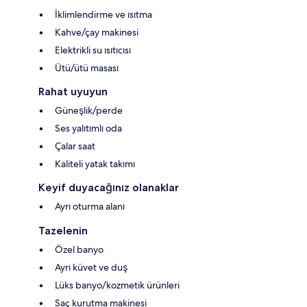
İklimlendirme ve ısıtma
Kahve/çay makinesi
Elektrikli su ısıtıcısı
Ütü/ütü masası
Rahat uyuyun
Güneşlik/perde
Ses yalıtımlı oda
Çalar saat
Kaliteli yatak takımı
Keyif duyacağınız olanaklar
Ayrı oturma alanı
Tazelenin
Özel banyo
Ayrı küvet ve duş
Lüks banyo/kozmetik ürünleri
Saç kurutma makinesi