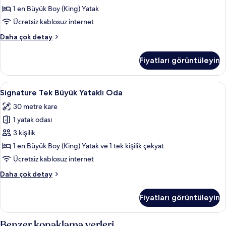
En
1 en Büyük Boy (King) Yatak
Büyük
Ücretsiz kablosuz internet
(King)
Executive
Daha çok detay
Boy
Tek
Yatak
Büyük
Fiyatları görüntüleyin
Yataklı
için
Oda,
tüm
1
Signature
Signature Tek Büyük Yataklı Oda | Kali
fotoğrafları
8
En
Signature Tek Büyük Yataklı Oda
Tek
Büyük
görün
30 metre kare
(King)
Büyük
Boy
1 yatak odası
Yataklı
Yatak
Oda
3 kişilik
hakkında
için
daha
1 en Büyük Boy (King) Yatak ve 1 tek kişilik çekyat
fazla
tüm
Ücretsiz kablosuz internet
detay
fotoğrafları
Signature
Daha çok detay
görün
Tek
Büyük
Fiyatları görüntüleyin
Yataklı
Oda
hakkında
Benzer konaklama yerleri