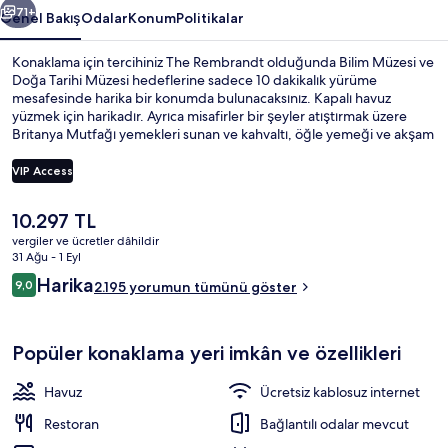
71+
Genel Bakış
Odalar
Konum
Politikalar
Konaklama için tercihiniz The Rembrandt olduğunda Bilim Müzesi ve
Doğa Tarihi Müzesi hedeflerine sadece 10 dakikalık yürüme
mesafesinde harika bir konumda bulunacaksınız. Kapalı havuz
yüzmek için harikadır. Ayrıca misafirler bir şeyler atıştırmak üzere
Britanya Mutfağı yemekleri sunan ve kahvaltı, öğle yemeği ve akşam
yemeği için açık olan Palette Restaurant restoranını tercih edebilir.
Ayrıca bu Edward dönemi stili otel; bar/dinlenme salonu, sağlık
VIP Access
kulübü ve spor salonu imkânlarını da içerir. Misafirler konumu çevre
gezisi olanağının yanı sıra toplu ulaşım araçlarına kısa yürüme
Şu
10.297 TL
mesafesi nedeniyle seviyor: South Kensington Metro İstasyonu 3
Kapalı yüzme havuzu, 8 ve 18 saatleri a
anki
dakika ve Gloucester Road Metro İstasyonu 11 dakika mesafede.
vergiler ve ücretler dâhildir
fiyat
31 Ağu - 1 Eyl
10.297 TL
Yorumlar
Harika
9,0
2.195 yorumun tümünü göster
9,0/10
Popüler konaklama yeri imkân ve özellikleri
Havuz
Ücretsiz kablosuz internet
Restoran
Bağlantılı odalar mevcut