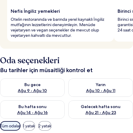
Nefis İngiliz yemekleri
Birinci
Otelin restoranında ve barında yerel kaynaklı İngiliz
Birinci s
mutfağının lezzetlerini deneyimleyin. Menüde
garantis
vejetaryen ve vegan seçenekler de mevcut olup
24 saat o
vejetaryen kahvaltı da mevcuttur.
Oda seçenekleri
Bu tarihler için müsaitliği kontrol et
Bu gece için müsaitliği kontrol et Ağu 9 - Ağu 10
Yarın için müsaitliği kontrol et
Bu gece
Yarın
Ağu 9 - Ağu 10
Ağu 10 - Ağu 11
Bu hafta sonu için müsaitliği kontrol et Ağu 14 - Ağu 16
Önümüzdeki hafta sonu için mü
Bu hafta sonu
Gelecek hafta sonu
Ağu 14 - Ağu 16
Ağu 21 - Ağu 23
Odalar
Tüm odalar
1 yatak
2 yatak
için