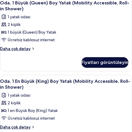
görün
6
Yatak,
Oda, 1 Büyük (Queen) Boy Yatak (Mobility Accessible, Roll-
1
Köşe
in Shower)
hakkında
Büyük
1 yatak odası
daha
(Queen)
fazla
2 kişilik
Boy
detay
1 büyük (Queen) Boy Yatak
Yatak
(Mobility
Ücretsiz kablosuz internet
Accessible,
Oda,
Daha çok detay
Roll-
1
Büyük
in
Fiyatları görüntüleyin
(Queen)
Shower)
Boy
için
Yatak
Oda,
Kaliteli yatak takımı, kuştüyü yorgan, 
6
tüm
(Mobility
Oda, 1 En Büyük (King) Boy Yatak (Mobility Accessible, Roll-
1
Accessible,
fotoğrafları
in Shower)
Roll-
En
görün
1 yatak odası
in
Büyük
Shower)
2 kişilik
(King)
hakkında
1 en Büyük Boy (King) Yatak
Boy
daha
fazla
Yatak
Ücretsiz kablosuz internet
detay
(Mobility
Oda,
Daha çok detay
1