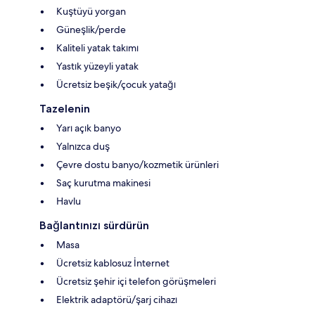
Kuştüyü yorgan
Güneşlik/perde
Kaliteli yatak takımı
Yastık yüzeyli yatak
Ücretsiz beşik/çocuk yatağı
Tazelenin
Yarı açık banyo
Yalnızca duş
Çevre dostu banyo/kozmetik ürünleri
Saç kurutma makinesi
Havlu
Bağlantınızı sürdürün
Masa
Ücretsiz kablosuz İnternet
Ücretsiz şehir içi telefon görüşmeleri
Elektrik adaptörü/şarj cihazı