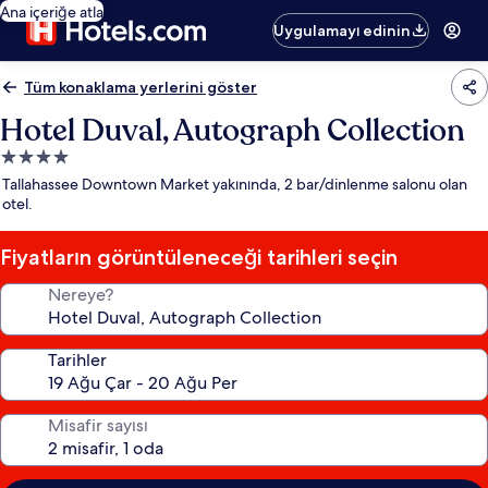
Ana içeriğe atla
Uygulamayı edinin
Tüm konaklama yerlerini göster
Hotel Duval, Autograph Collection
4.0
yıldızlı
Tallahassee Downtown Market yakınında, 2 bar/dinlenme salonu olan
konaklama
otel.
yeri
Fiyatların görüntüleneceği tarihleri seçin
Nereye?
Tarihler
Misafir sayısı