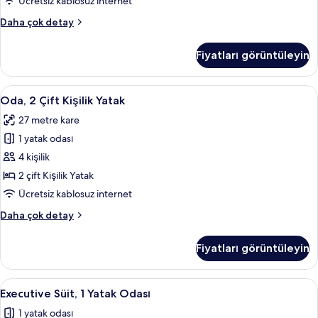
Ücretsiz kablosuz internet
Yatak
Oda,
Daha çok detay
için
1
tüm
En
Fiyatları görüntüleyin
Büyük
fotoğrafları
(King)
görün
Boy
Oda,
Oda, 2 Çift Kişilik Yatak | Kaliteli yat
5
Yatak
Oda, 2 Çift Kişilik Yatak
2
hakkında
27 metre kare
daha
Çift
fazla
1 yatak odası
Kişilik
detay
Yatak
4 kişilik
için
2 çift Kişilik Yatak
tüm
Ücretsiz kablosuz internet
fotoğrafları
Oda,
Daha çok detay
görün
2
Çift
Fiyatları görüntüleyin
Kişilik
Yatak
hakkında
Executive
Executive Süit, 1 Yatak Odası | Kalitel
5
daha
Executive Süit, 1 Yatak Odası
Süit,
fazla
1 yatak odası
detay