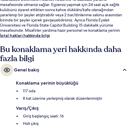
mesafesinde olmanızı sağlar. Egzersiz yapmak için 24 saat açık sağlık
kulübünü ziyaret ettikten sonra kahve dükkânı/kafe olanağından
yararlanıp bir şeyler atıştırabilir veya 2 bar/dinlenme salonu arasından
birinde bir şeyler içerek gevşeyebilirsiniz. Ayrıca Florida Eyalet
Üniversitesi ve Florida State Capitol Building 15 dakikalık yürüme
mesafesinde. Misafirler yardıma hazır personel ve konaklama yerinin
genel durumu hakkında iyi yorumlarda bulunuyor.
İptal hakları hakkında bilgi
Bu konaklama yeri hakkında daha
fazla bilgi
Genel bakış
Konaklama yerinin büyüklüğü
117 oda
8 kat üzerine yerleşmiş olarak düzenlenmiştir
Varış/Çıkış
Giriş başlangıç saati: 16
Hızlı çıkış