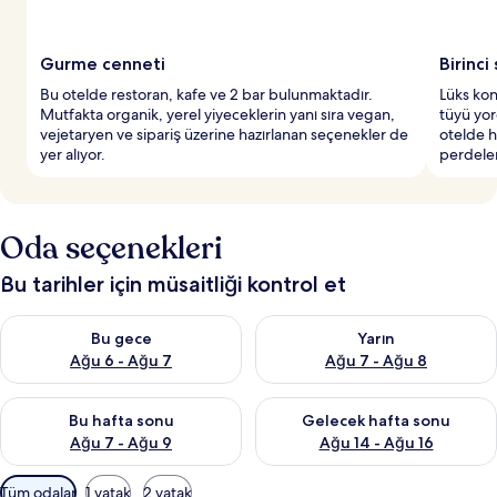
Gurme cenneti
Birinci
Bu otelde restoran, kafe ve 2 bar bulunmaktadır.
Lüks kon
Mutfakta organik, yerel yiyeceklerin yanı sıra vegan,
tüyü yor
vejetaryen ve sipariş üzerine hazırlanan seçenekler de
otelde h
yer alıyor.
perdeler
Oda seçenekleri
Bu tarihler için müsaitliği kontrol et
Bu gece için müsaitliği kontrol et Ağu 6 - Ağu 7
Yarın için müsaitliği kontrol e
Bu gece
Yarın
Ağu 6 - Ağu 7
Ağu 7 - Ağu 8
Bu hafta sonu için müsaitliği kontrol et Ağu 7 - Ağu 9
Önümüzdeki hafta sonu için müs
Bu hafta sonu
Gelecek hafta sonu
Ağu 7 - Ağu 9
Ağu 14 - Ağu 16
Odalar
Tüm odalar
1 yatak
2 yatak