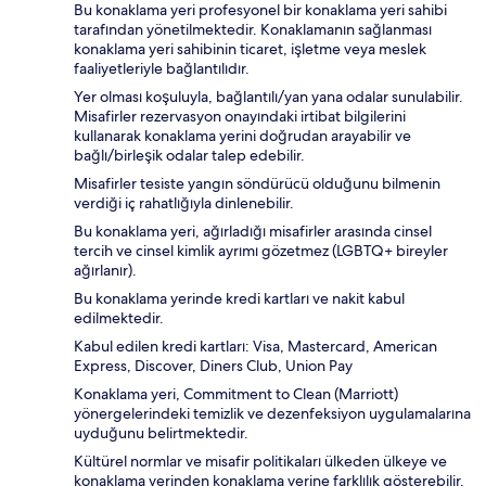
Bu konaklama yeri profesyonel bir konaklama yeri sahibi
tarafından yönetilmektedir. Konaklamanın sağlanması
konaklama yeri sahibinin ticaret, işletme veya meslek
faaliyetleriyle bağlantılıdır.
Yer olması koşuluyla, bağlantılı/yan yana odalar sunulabilir.
Misafirler rezervasyon onayındaki irtibat bilgilerini
kullanarak konaklama yerini doğrudan arayabilir ve
bağlı/birleşik odalar talep edebilir.
Misafirler tesiste yangın söndürücü olduğunu bilmenin
verdiği iç rahatlığıyla dinlenebilir.
Bu konaklama yeri, ağırladığı misafirler arasında cinsel
tercih ve cinsel kimlik ayrımı gözetmez (LGBTQ+ bireyler
ağırlanır).
Bu konaklama yerinde kredi kartları ve nakit kabul
edilmektedir.
Kabul edilen kredi kartları: Visa, Mastercard, American
Express, Discover, Diners Club, Union Pay
Konaklama yeri, Commitment to Clean (Marriott)
yönergelerindeki temizlik ve dezenfeksiyon uygulamalarına
uyduğunu belirtmektedir.
Kültürel normlar ve misafir politikaları ülkeden ülkeye ve
konaklama yerinden konaklama yerine farklılık gösterebilir.