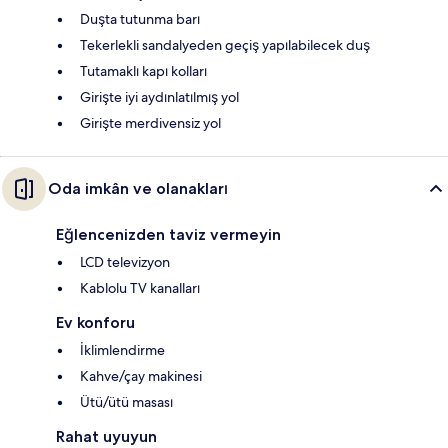
Duşta tutunma barı
Tekerlekli sandalyeden geçiş yapılabilecek duş
Tutamaklı kapı kolları
Girişte iyi aydınlatılmış yol
Girişte merdivensiz yol
Oda imkân ve olanakları
Eğlencenizden taviz vermeyin
LCD televizyon
Kablolu TV kanalları
Ev konforu
İklimlendirme
Kahve/çay makinesi
Ütü/ütü masası
Rahat uyuyun