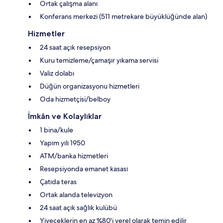
Ortak çalışma alanı
Konferans merkezi (511 metrekare büyüklüğünde alan)
Hizmetler
24 saat açık resepsiyon
Kuru temizleme/çamaşır yıkama servisi
Valiz dolabı
Düğün organizasyonu hizmetleri
Oda hizmetçisi/belboy
İmkân ve Kolaylıklar
1 bina/kule
Yapım yılı 1950
ATM/banka hizmetleri
Resepsiyonda emanet kasası
Çatıda teras
Ortak alanda televizyon
24 saat açık sağlık kulübü
Yiyeceklerin en az %80'i yerel olarak temin edilir