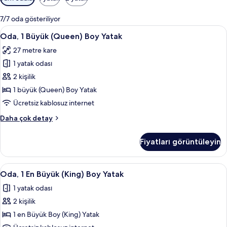
için
mevcut
7/7 oda gösteriliyor
filtreler
Oda,
Kaliteli yatak takımı, kuştüyü yorgan, 
6
Oda, 1 Büyük (Queen) Boy Yatak
1
27 metre kare
Büyük
1 yatak odası
(Queen)
Boy
2 kişilik
Yatak
1 büyük (Queen) Boy Yatak
için
Ücretsiz kablosuz internet
tüm
Oda,
Daha çok detay
fotoğrafları
1
görün
Büyük
Fiyatları görüntüleyin
(Queen)
Boy
Yatak
Oda,
Kaliteli yatak takımı, kuştüyü yorgan, 
6
hakkında
Oda, 1 En Büyük (King) Boy Yatak
1
daha
1 yatak odası
fazla
En
detay
2 kişilik
Büyük
(King)
1 en Büyük Boy (King) Yatak
Boy