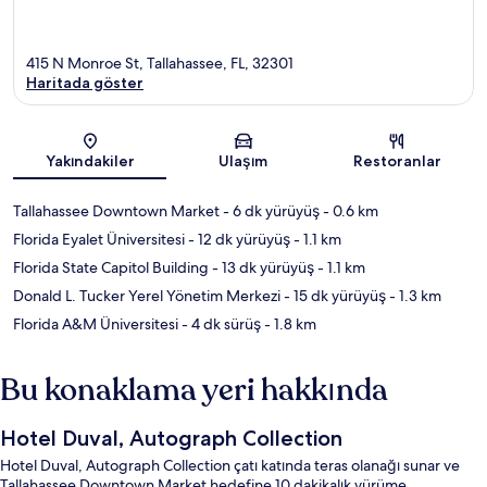
415 N Monroe St, Tallahassee, FL, 32301
Haritada göster
Harita
Yakındakiler
Ulaşım
Restoranlar
Tallahassee Downtown Market
- 6 dk yürüyüş
- 0.6 km
Florida Eyalet Üniversitesi
- 12 dk yürüyüş
- 1.1 km
Florida State Capitol Building
- 13 dk yürüyüş
- 1.1 km
Donald L. Tucker Yerel Yönetim Merkezi
- 15 dk yürüyüş
- 1.3 km
Florida A&M Üniversitesi
- 4 dk sürüş
- 1.8 km
Bu konaklama yeri hakkında
Hotel Duval, Autograph Collection
Hotel Duval, Autograph Collection çatı katında teras olanağı sunar ve
Tallahassee Downtown Market hedefine 10 dakikalık yürüme