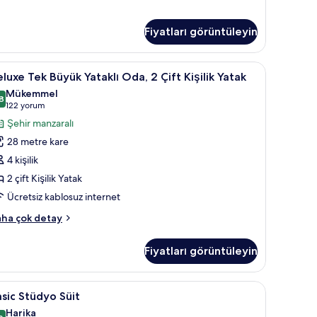
zla
tay
Fiyatları görüntüleyin
 | Yastık yüzeyli yatak, odada kasa, masa
eluxe
Deluxe Tek Büyük Yataklı Oda, 2 Çift Kişilik Ya
4
luxe Tek Büyük Yataklı Oda, 2 Çift Kişilik Yatak
ek
Mükemmel
üyük
8
8,8 / 10
(122
122 yorum
taklı
yorum)
Şehir manzaralı
da,
28 metre kare
4 kişilik
ft
2 çift Kişilik Yatak
şilik
Ücretsiz kablosuz internet
atak
in
luxe
ha çok detay
üm
k
yük
otoğrafları
Fiyatları görüntüleyin
taklı
örün
a,
stık yüzeyli yatak, odada kasa, masa
asic
Basic Stüdyo Süit | Yastık yüzeyli yatak, odad
4
ft
sic Stüdyo Süit
tüdyo
şilik
Harika