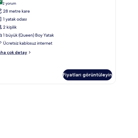
tak
üit
0
9,0 / 10
(2
2 yorum
kkında
in
yorum)
28 metre kare
ha
üm
zla
1 yatak odası
otoğrafları
tay
2 kişilik
örün
1 büyük (Queen) Boy Yatak
Ücretsiz kablosuz internet
sic
ha çok detay
üdyo
it
kkında
ha
Fiyatları görüntüleyin
zla
tay
li yatak, odada kasa, masa