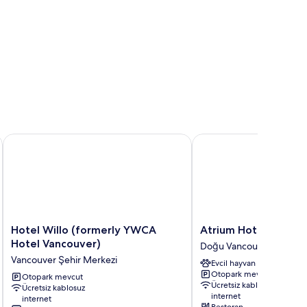
Hotel Willo (formerly YWCA Hotel Vancouver)
Atrium Hotel Vancouve
Hotel
Atrium
Hotel Willo (formerly YWCA
Atrium Hotel Vancou
Willo
Hotel
Hotel Vancouver)
Doğu Vancouver
(formerly
Vancouver
Vancouver Şehir Merkezi
Evcil hayvan dostu
YWCA
Doğu
Otopark mevcut
Hotel
Otopark mevcut
Vancouver
Ücretsiz kablosuz
Ücretsiz kablosuz
Vancouver)
internet
internet
Vancouver