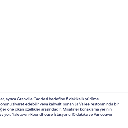
Kahvaltı sun
nar, ayrıca Granville Caddesi hedefine 5 dakikalık yürüme
lonunu ziyaret edebilir veya kahvaltı sunan La Vallee restoranında bir
diğer öne çıkan özellikler arasındadır. Misafirler konaklama yerinin
Superior Stü
 seviyor: Yaletown-Roundhouse İstasyonu 10 dakika ve Vancouver