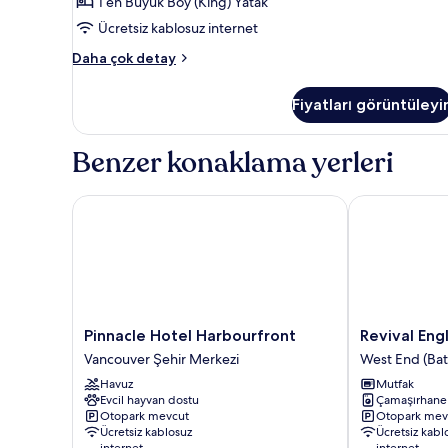
1 en Büyük Boy (King) Yatak
Ücretsiz kablosuz internet
Superior
Daha çok detay
Stüdyo
Süit
Fiyatları görüntüleyi
hakkında
daha
fazla
Benzer konaklama yerleri
detay
Pinnacle Hotel Harbourfront
Revival Engli
Pinnacle
Revival
Pinnacle Hotel Harbourfront
Revival Eng
Hotel
English
Vancouver Şehir Merkezi
West End (Bat
Harbourfront
Bay,
Havuz
Mutfak
Vancouver
Vancouver
Evcil hayvan dostu
Çamaşırhane
Şehir
West
Otopark mevcut
Otopark mev
Merkezi
End
Ücretsiz kablosuz
Ücretsiz kabl
(Batı