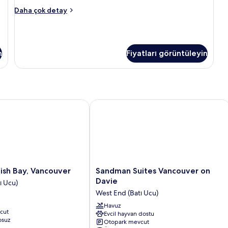
görün
Economy
Daha çok detay
Tek
Kişilik
Oda
hakkında
n
Fiyatları görüntüleyin
daha
fazla
detay
sh Bay, Vancouver
Sandman Suites Vancouver on Davie
Sandman
lish Bay, Vancouver
Sandman Suites Vancouver on
Suites
Davie
ı Ucu)
Vancouver
West End (Batı Ucu)
on
Davie
Havuz
cut
Evcil hayvan dostu
West
osuz
Otopark mevcut
End