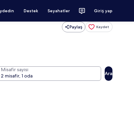
aydedin
Destek
Seyahatler
Giriş yap
Paylaş
Kaydet
Misafir sayısı
Ara