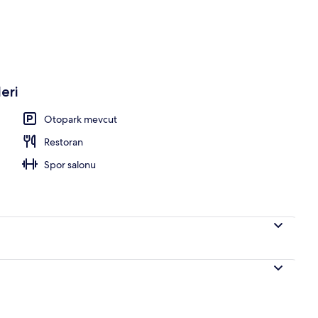
lur
eri
Otopark mevcut
Restoran
Spor salonu