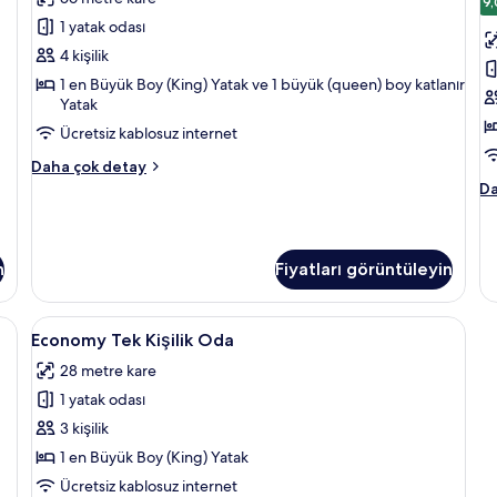
daha
Katı
Ya
S
9,
fazla
ha
1 yatak odası
Süiti
iç
detay
da
(Penthouse)
t
4 kişilik
fa
için
f
de
1 en Büyük Boy (King) Yatak ve 1 büyük (queen) boy katlanır
Yatak
tüm
g
fotoğrafları
Ücretsiz kablosuz internet
görün
Luxury
Daha çok detay
Çatı
Ba
Da
Katı
St
Süiti
Sü
(Penthouse)
ha
hakkında
da
n
Fiyatları görüntüleyin
daha
fa
fazla
de
üzeyli yatak, odada kasa, masa
detay
Economy
Economy Tek Kişilik Oda | Yastık yüzey
3
Economy Tek Kişilik Oda
Tek
28 metre kare
Kişilik
1 yatak odası
Oda
için
3 kişilik
tüm
1 en Büyük Boy (King) Yatak
fotoğrafları
Ücretsiz kablosuz internet