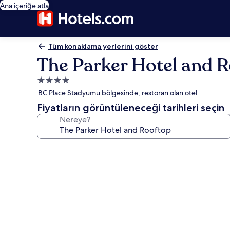
Ana içeriğe atla
Tüm konaklama yerlerini göster
The Parker Hotel and 
4.0
yıldızlı
BC Place Stadyumu bölgesinde, restoran olan otel.
konaklama
Fiyatların görüntüleneceği tarihleri seçin
yeri
Nereye?
The
Parker
Hotel
and
Rooftop
için