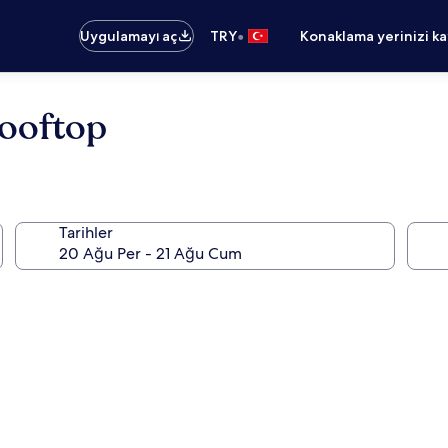
•
Uygulamayı aç
TRY
Konaklama yerinizi k
Rooftop
Tarihler