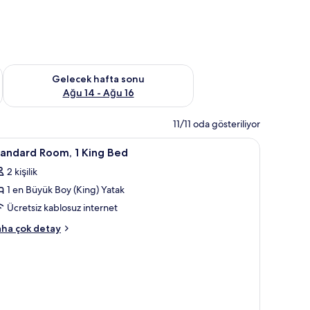
et Ağu 7 - Ağu 9
Önümüzdeki hafta sonu için müsaitliği kontrol et Ağu 14 - Ağu
Gelecek hafta sonu
Ağu 14 - Ağu 16
11/11 oda gösteriliyor
, saç kurutma makinesi, havlu
tandard
Yastık yüzeyli yatak, odada kasa, masa
3
tandard Room, 1 King Bed
oom,
2 kişilik
1 en Büyük Boy (King) Yatak
ing
ed
Ücretsiz kablosuz internet
in
andard
ha çok detay
üm
om,
otoğrafları
ng
örün
ed
kkında
ha