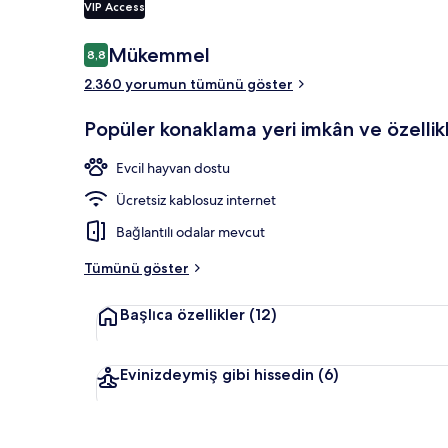
VIP Access
Yorumlar
Mükemmel
8,8
8,8/10
Kahvaltı sunu
2.360 yorumun tümünü göster
Popüler konaklama yeri imkân ve özellikl
Evcil hayvan dostu
Ücretsiz kablosuz internet
Bağlantılı odalar mevcut
Tümünü göster
Başlıca özellikler
(12)
Evinizdeymiş gibi hissedin
(6)