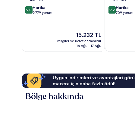
internet
internet
Ucu)
10
10
Harika
Harika
9,0
9,2
üzerinden
üzerinden
9.779 yorum
709 yorum
9.0,
9.2,
Harika,
Harika,
9.779
709
Güncel
15.232 TL
yorum
yorum
fiyat:
vergiler ve ücretler dâhildir
15.232 TL
16 Ağu - 17 Ağu
Uygun indirimleri ve avantajları görü
macera için daha fazla ödül!
Bölge hakkında