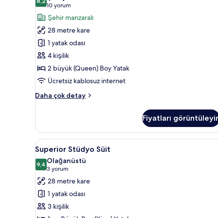
2
8,2
8,2 / 10
(10
10 yorum
Büyük
yorum)
Şehir manzaralı
(Queen)
28 metre kare
Boy
1 yatak odası
Yatak
4 kişilik
için
2 büyük (Queen) Boy Yatak
tüm
fotoğrafları
Ücretsiz kablosuz internet
görün
Deluxe
Daha çok detay
Oda,
2
Fiyatları görüntüleyi
Büyük
(Queen)
Boy
Superior
Superior Stüdyo Süit | Yastık y
11
Yatak
Superior Stüdyo Süit
Stüdyo
hakkında
Olağanüstü
daha
Süit
9,4
9,4 / 10
(3
3 yorum
fazla
için
yorum)
28 metre kare
detay
tüm
1 yatak odası
fotoğrafları
3 kişilik
görün