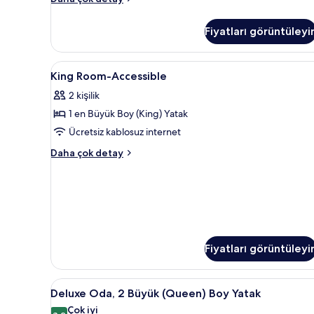
görün
Oda,
1
Fiyatları görüntüleyi
En
Büyük
(King)
King
Yastık yüzeyli yatak, odada ka
3
Boy
King Room-Accessible
Room-
Yatak
2 kişilik
hakkında
Accessible
daha
1 en Büyük Boy (King) Yatak
için
fazla
tüm
Ücretsiz kablosuz internet
detay
fotoğrafları
King
Daha çok detay
görün
Room-
Accessible
hakkında
daha
fazla
detay
Fiyatları görüntüleyi
Deluxe
Lüks banyo/kozmetik ürünleri,
2
Deluxe Oda, 2 Büyük (Queen) Boy Yatak
Oda,
Çok iyi