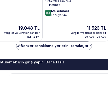
Ücretsiz kablosuz
(Batı
internet
Ucu)
10
Mükemmel
8,6
üzerinden
1.573 yorum
8.6,
Mükemmel,
Güncel
Güncel
19.048 TL
11.523 TL
1.573
fiyat:
fiyat:
yorum
vergiler ve ücretler dâhildir
vergiler ve ücretler dâhildir
19.048 TL
11.523 TL
1 Eyl - 2 Eyl
25 Ağu - 26 Ağu
Benzer konaklama yerlerini karşılaştırın
ntülemek için giriş yapın. Daha fazla