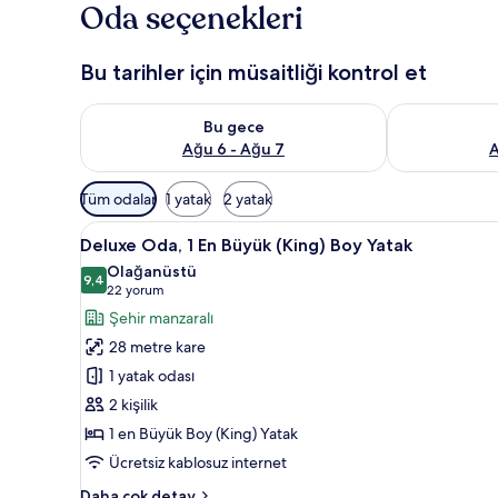
Oda seçenekleri
Bu tarihler için müsaitliği kontrol et
Bu gece için müsaitliği kontrol et Ağu 6 - Ağu 7
Yarın için müs
Bu gece
Ağu 6 - Ağu 7
A
Odalar
Tüm odalar
1 yatak
2 yatak
için
Deluxe
Deluxe Oda, 1 En Büyük (King) 
mevcut
5
Deluxe Oda, 1 En Büyük (King) Boy Yatak
Oda,
filtreler
Olağanüstü
1
9,4
9,4 / 10
(22
22 yorum
En
yorum)
Şehir manzaralı
Büyük
28 metre kare
(King)
1 yatak odası
Boy
2 kişilik
Yatak
1 en Büyük Boy (King) Yatak
için
tüm
Ücretsiz kablosuz internet
fotoğrafları
Deluxe
Daha çok detay