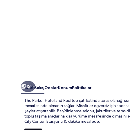
fotoğraf
galerisi
121+
Genel Bakış
Odalar
Konum
Politikalar
The Parker Hotel and Rooftop çatı katında teras olanağı su
mesafesinde olmanızı sağlar. Misafirler egzersiz için spor sa
şeyler atıştırabilir. Bar/dinlenme salonu, jakuziler ve teras 
toplu taşıma araçlarına kısa yürüme mesafesinde olmasını
City Center İstasyonu 15 dakika mesafede.