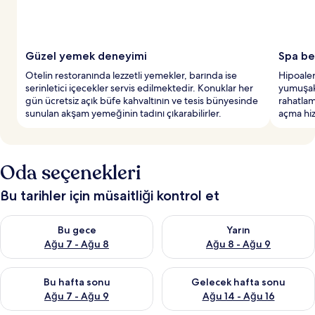
Güzel yemek deneyimi
Spa be
Otelin restoranında lezzetli yemekler, barında ise
Hipoaler
serinletici içecekler servis edilmektedir. Konuklar her
yumuşak
gün ücretsiz açık büfe kahvaltının ve tesis bünyesinde
rahatlam
sunulan akşam yemeğinin tadını çıkarabilirler.
açma hi
Oda seçenekleri
Bu tarihler için müsaitliği kontrol et
Bu gece için müsaitliği kontrol et Ağu 7 - Ağu 8
Yarın için müsaitliği kontrol e
Bu gece
Yarın
Ağu 7 - Ağu 8
Ağu 8 - Ağu 9
Bu hafta sonu için müsaitliği kontrol et Ağu 7 - Ağu 9
Önümüzdeki hafta sonu için müs
Bu hafta sonu
Gelecek hafta sonu
Ağu 7 - Ağu 9
Ağu 14 - Ağu 16