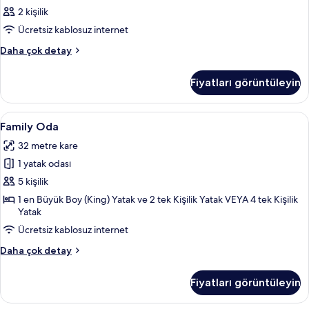
2 kişilik
Ücretsiz kablosuz internet
Oda
Daha çok detay
hakkında
daha
Fiyatları görüntüleyin
fazla
detay
Family
Anti alerjik yatak takımı, minibar, oda
10
Family Oda
Oda
32 metre kare
için
1 yatak odası
tüm
fotoğrafları
5 kişilik
görün
1 en Büyük Boy (King) Yatak ve 2 tek Kişilik Yatak VEYA 4 tek Kişilik
Yatak
Ücretsiz kablosuz internet
Family
Daha çok detay
Oda
hakkında
Fiyatları görüntüleyin
daha
fazla