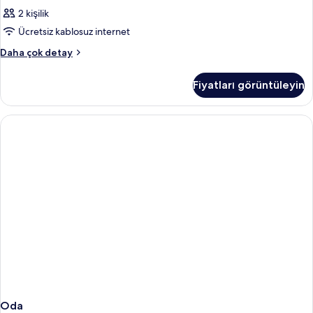
2 kişilik
Ücretsiz kablosuz internet
Oda
Daha çok detay
hakkında
daha
Fiyatları görüntüleyin
fazla
detay
Oda