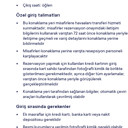
Çıkış saati: öğlen
Özel giriş talimatları
Bu konaklama yeri misafirlere havaalanı transferi hizmeti
sunmaktadır; misafirler rezervasyon onayındaki iletişim
bilgilerini kullanarak varıştan 72 saat önce konaklama yeriyle
iletişime geçmeli ve varış detaylarını konaklama yerine
bildirmelidir
Misafirleri konaklama yerine varışta resepsiyon personeli
karşılayacaktır
Rezervasyon yapmak için kullanılan kredi kartının giriş
sırasında kart sahibi tarafından fotoğraflı kimlik ile birlikte
gösterilmesi gerekmektedir, ayrıca diğer tüm ayarlamalar,
varıştan önce konaklama yeriyle görüşülerek
gerçekleştirilmelidir
Konaklama yeri tarafından sağlanan bilgiler, otomatik çeviri
araçları kullanılarak çevrilmiş olabilir
Giriş sırasında gerekenler
Ek masraflar için kredi kartı, banka kartı veya nakit
depozitosu gereklidir
Resmi kurumlarca verilmiş fotoğraflı kimlik gerekli olabilir