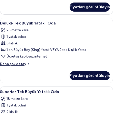
daha
Fiyatları görüntüleyin
fazla
detay
Deluxe
Deluxe Tek Büyük Yataklı Oda | Anti al
22
Deluxe Tek Büyük Yataklı Oda
Tek
23 metre kare
Büyük
1 yatak odası
Yataklı
Oda
3 kişilik
için
1 en Büyük Boy (King) Yatak VEYA 2 tek Kişilik Yatak
tüm
Ücretsiz kablosuz internet
fotoğrafları
Deluxe
Daha çok detay
görün
Tek
Büyük
Fiyatları görüntüleyin
Yataklı
Oda
hakkında
Superior
Superior Tek Büyük Yataklı Oda | Anti 
13
daha
Superior Tek Büyük Yataklı Oda
Tek
fazla
18 metre kare
detay
Büyük
1 yatak odası
Yataklı
Oda
2 kişilik