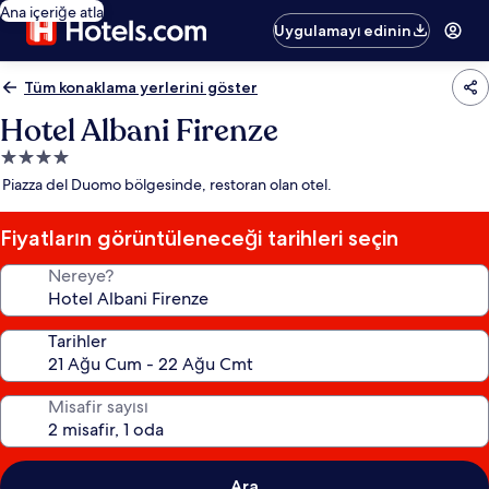
Ana içeriğe atla
Uygulamayı edinin
Tüm konaklama yerlerini göster
Hotel Albani Firenze
4.0
yıldızlı
Piazza del Duomo bölgesinde, restoran olan otel.
konaklama
yeri
Fiyatların görüntüleneceği tarihleri seçin
Nereye?
Tarihler
Misafir sayısı
Ara