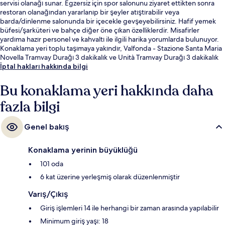
servisi olanağı sunar. Egzersiz için spor salonunu ziyaret ettikten sonra
restoran olanağından yararlanıp bir şeyler atıştırabilir veya
barda/dinlenme salonunda bir içecekle gevşeyebilirsiniz. Hafif yemek
büfesi/şarküteri ve bahçe diğer öne çıkan özelliklerdir. Misafirler
yardıma hazır personel ve kahvaltı ile ilgili harika yorumlarda bulunuyor.
Konaklama yeri toplu taşımaya yakındır, Valfonda - Stazione Santa Maria
Novella Tramvay Durağı 3 dakikalık ve Unità Tramvay Durağı 3 dakikalık
yürüme mesafesindedir.
İptal hakları hakkında bilgi
Bu konaklama yeri hakkında daha
fazla bilgi
Genel bakış
Konaklama yerinin büyüklüğü
101 oda
6 kat üzerine yerleşmiş olarak düzenlenmiştir
Varış/Çıkış
Giriş işlemleri 14 ile herhangi bir zaman arasında yapılabilir
Minimum giriş yaşı: 18