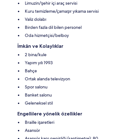
Limuzin/şehir içi araç servisi
Kuru temizleme/çamaşır yıkama servisi
Valiz dolabı
Birden fazla dil bilen personel
Oda hizmetçisi/belboy
İmkân ve Kolaylıklar
2 bina/kule
Yapım yılı 1993
Bahçe
Ortak alanda televizyon
Spor salonu
Banket salonu
Geleneksel stil
Engellilere yönelik özellikler
Braille işaretleri
Asansör
Asansör kapı genişliği (santimetre): 80