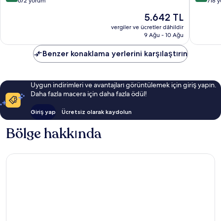
üzerinden
üzerind
Novella
672 yorum
718 
9.4,
9.6,
Güncel
5.642 TL
Olağanüstü,
Olağanü
fiyat:
672
718
vergiler ve ücretler dâhildir
5.642 TL
9 Ağu - 10 Ağu
yorum
yorum
Benzer konaklama yerlerini karşılaştırın
Uygun indirimleri ve avantajları görüntülemek için giriş yapın.
Daha fazla macera için daha fazla ödül!
Giriş yap
Ücretsiz olarak kaydolun
Bölge hakkında