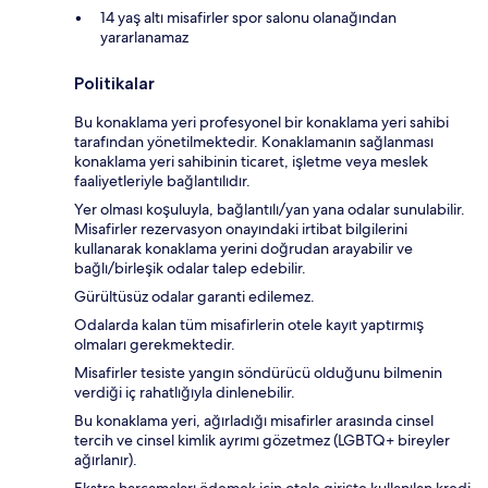
14 yaş altı misafirler spor salonu olanağından
yararlanamaz
Politikalar
Bu konaklama yeri profesyonel bir konaklama yeri sahibi
tarafından yönetilmektedir. Konaklamanın sağlanması
konaklama yeri sahibinin ticaret, işletme veya meslek
faaliyetleriyle bağlantılıdır.
Yer olması koşuluyla, bağlantılı/yan yana odalar sunulabilir.
Misafirler rezervasyon onayındaki irtibat bilgilerini
kullanarak konaklama yerini doğrudan arayabilir ve
bağlı/birleşik odalar talep edebilir.
Gürültüsüz odalar garanti edilemez.
Odalarda kalan tüm misafirlerin otele kayıt yaptırmış
olmaları gerekmektedir.
Misafirler tesiste yangın söndürücü olduğunu bilmenin
verdiği iç rahatlığıyla dinlenebilir.
Bu konaklama yeri, ağırladığı misafirler arasında cinsel
tercih ve cinsel kimlik ayrımı gözetmez (LGBTQ+ bireyler
ağırlanır).
Ekstra harcamaları ödemek için otele girişte kullanılan kredi