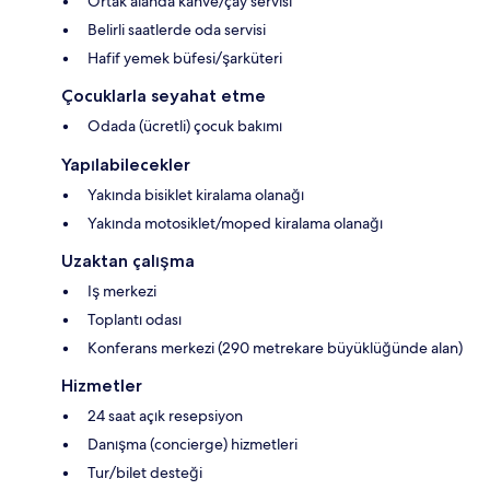
Ortak alanda kahve/çay servisi
Belirli saatlerde oda servisi
Hafif yemek büfesi/şarküteri
Çocuklarla seyahat etme
Odada (ücretli) çocuk bakımı
Yapılabilecekler
Yakında bisiklet kiralama olanağı
Yakında motosiklet/moped kiralama olanağı
Uzaktan çalışma
Iş merkezi
Toplantı odası
Konferans merkezi (290 metrekare büyüklüğünde alan)
Hizmetler
24 saat açık resepsiyon
Danışma (concierge) hizmetleri
Tur/bilet desteği