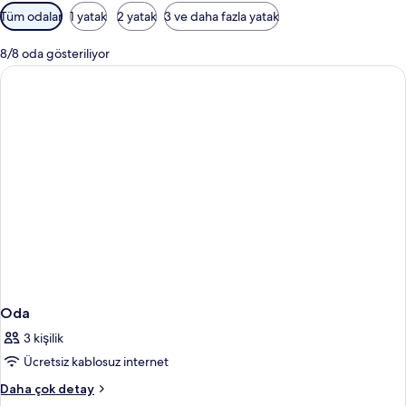
Odalar
Tüm odalar
1 yatak
2 yatak
3 ve daha fazla yatak
için
mevcut
8/8 oda gösteriliyor
filtreler
Oda
3 kişilik
Ücretsiz kablosuz internet
Oda
Daha çok detay
hakkında