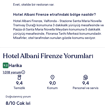
Evet, otelde bir restoran var.
Hotel Albani Firenze etrafındaki bölge nasıldır?
Hotel Albani Firenze, Valfonda - Stazione Santa Maria Novella
Tramvay Durağı konumuna 3 dakikalık yürüyüş mesafesinde ve
Piazza di Santa Maria Novella Meydanı konumuna 5 dakikalık
yürüyüş mesafesinde, Floransa Tarihi Merkezi konumundadır.
Misafirler, otel tarafından sunulan gözde konumu seviyor.
Hotel Albani Firenze Yorumları
Yorumlar
Harika
9,2
1.018 yorum
9,4
9,0
9,4
Temizlik
Konum
Personel ve servis
Yorumlar
Doğrulanmış yorum
8/10 Çok iyi