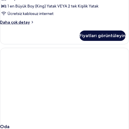
için
1 en Büyük Boy (King) Yatak VEYA 2 tek Kişilik Yatak
tüm
Ücretsiz kablosuz internet
fotoğrafları
Superior
Daha çok detay
görün
Tek
Büyük
Fiyatları görüntüleyin
Yataklı
Oda
hakkında
daha
fazla
detay
Oda