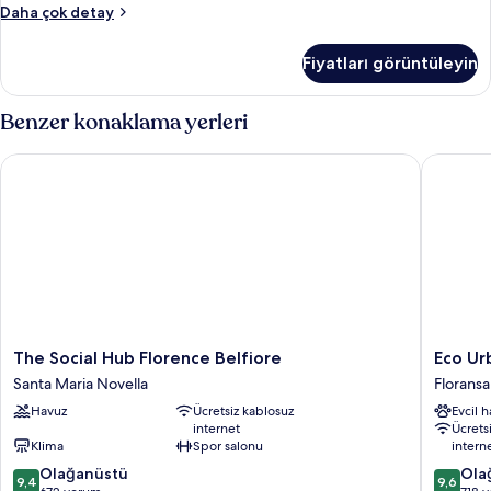
Classic
Daha çok detay
Tek
Kişilik
Fiyatları görüntüleyin
Oda
hakkında
daha
Benzer konaklama yerleri
fazla
detay
The Social Hub Florence Belfiore
Eco Urb
The
Eco
The Social Hub Florence Belfiore
Eco Ur
Social
Urban
Santa Maria Novella
Floransa
Hub
B&B
Havuz
Ücretsiz kablosuz
Evcil 
Florence
Floransa
internet
Ücrets
Belfiore
Tarihi
Klima
Spor salonu
intern
Santa
Merkezi
10
10
Maria
Olağanüstü
Ola
9,4
9,6