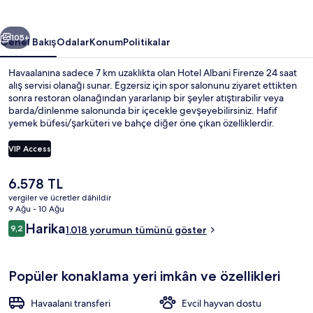
ceki
Sonraki
105+
Genel Bakış
Odalar
Konum
Politikalar
Havaalanına sadece 7 km uzaklıkta olan Hotel Albani Firenze 24 saat
alış servisi olanağı sunar. Egzersiz için spor salonunu ziyaret ettikten
sonra restoran olanağından yararlanıp bir şeyler atıştırabilir veya
barda/dinlenme salonunda bir içecekle gevşeyebilirsiniz. Hafif
yemek büfesi/şarküteri ve bahçe diğer öne çıkan özelliklerdir.
Misafirler yardıma hazır personel ve kahvaltı ile ilgili harika
yorumlarda bulunuyor. Konaklama yeri toplu taşımaya yakındır,
VIP Access
Valfonda - Stazione Santa Maria Novella Tramvay Durağı 3 dakikalık
ve Unità Tramvay Durağı 3 dakikalık yürüme mesafesindedir.
Şu
6.578 TL
Konaklama yeri girişi
anki
vergiler ve ücretler dâhildir
fiyat
9 Ağu - 10 Ağu
6.578 TL
Yorumlar
Harika
9,2
1.018 yorumun tümünü göster
9,2/10
Popüler konaklama yeri imkân ve özellikleri
Havaalanı transferi
Evcil hayvan dostu