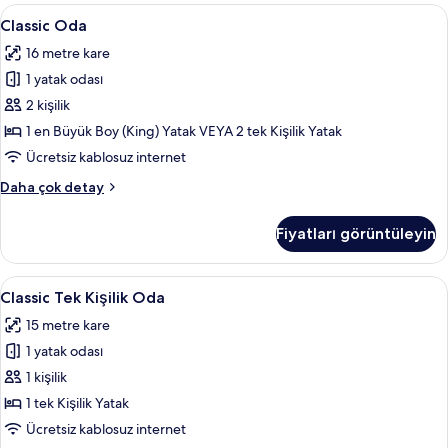
detay
Classic
Classic Oda | Anti alerjik yatak takımı
16
Classic Oda
Oda
16 metre kare
için
1 yatak odası
tüm
fotoğrafları
2 kişilik
görün
1 en Büyük Boy (King) Yatak VEYA 2 tek Kişilik Yatak
Ücretsiz kablosuz internet
Classic
Daha çok detay
Oda
hakkında
Fiyatları görüntüleyin
daha
fazla
detay
Classic
Classic Tek Kişilik Oda | Anti alerjik y
10
Classic Tek Kişilik Oda
Tek
15 metre kare
Kişilik
1 yatak odası
Oda
için
1 kişilik
tüm
1 tek Kişilik Yatak
fotoğrafları
Ücretsiz kablosuz internet
görün