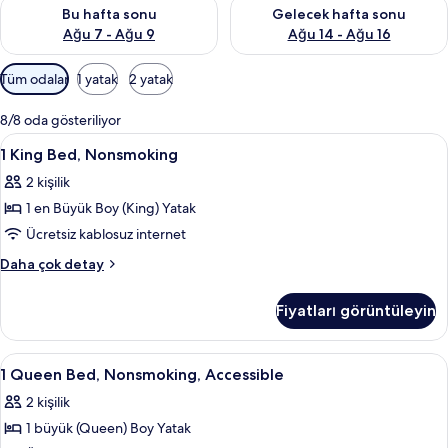
Bu hafta sonu için müsaitliği kontrol et Ağu 7 - Ağu 9
Önümüzdeki hafta sonu için müs
Bu hafta sonu
Gelecek hafta sonu
Ağu 7 - Ağu 9
Ağu 14 - Ağu 16
Odalar
Tüm odalar
1 yatak
2 yatak
için
mevcut
8/8 oda gösteriliyor
filtreler
1
Masa, dizüstü bilgisayar çalışma alanı
9
1 King Bed, Nonsmoking
King
2 kişilik
Bed,
1 en Büyük Boy (King) Yatak
Nonsmoking
için
Ücretsiz kablosuz internet
tüm
1
Daha çok detay
fotoğrafları
King
Bed,
görün
Fiyatları görüntüleyin
Nonsmoking
hakkında
daha
1
Masa, dizüstü bilgisayar çalışma alanı
8
fazla
1 Queen Bed, Nonsmoking, Accessible
Queen
detay
2 kişilik
Bed,
1 büyük (Queen) Boy Yatak
Nonsmoking,