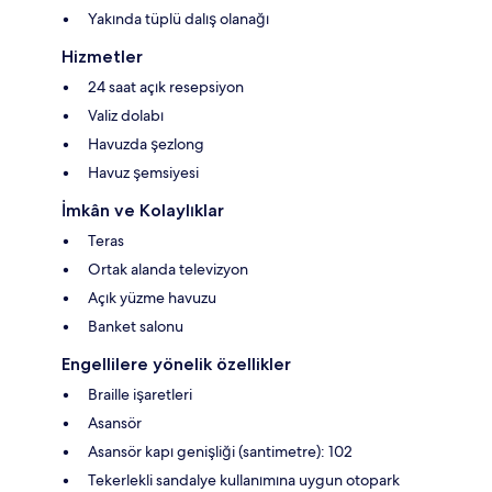
Yakında tüplü dalış olanağı
Hizmetler
24 saat açık resepsiyon
Valiz dolabı
Havuzda şezlong
Havuz şemsiyesi
İmkân ve Kolaylıklar
Teras
Ortak alanda televizyon
Açık yüzme havuzu
Banket salonu
Engellilere yönelik özellikler
Braille işaretleri
Asansör
Asansör kapı genişliği (santimetre): 102
Tekerlekli sandalye kullanımına uygun otopark