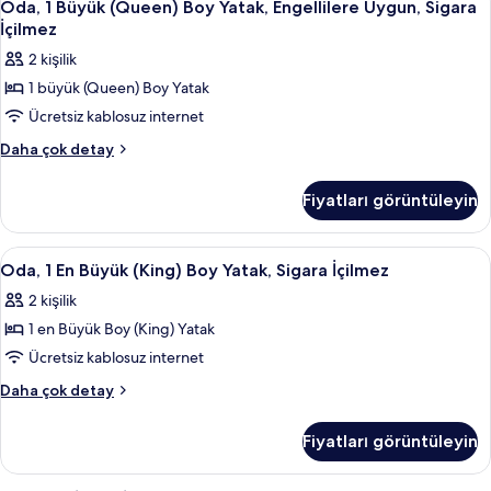
fotoğrafları
6
Yatak,
Oda, 1 Büyük (Queen) Boy Yatak, Engellilere Uygun, Sigara
1
Sigara
görün
İçilmez
İçilmez
Büyük
2 kişilik
hakkında
(Queen)
daha
1 büyük (Queen) Boy Yatak
Boy
fazla
Ücretsiz kablosuz internet
Yatak,
detay
Engellilere
Oda,
Daha çok detay
1
Uygun,
Büyük
Sigara
Fiyatları görüntüleyin
(Queen)
İçilmez
Boy
için
Yatak,
Oda,
Oda, 1 En Büyük (King) Boy Yatak, Siga
5
Engellilere
tüm
Oda, 1 En Büyük (King) Boy Yatak, Sigara İçilmez
1
Uygun,
fotoğrafları
2 kişilik
Sigara
En
görün
İçilmez
1 en Büyük Boy (King) Yatak
Büyük
hakkında
(King)
Ücretsiz kablosuz internet
daha
Boy
fazla
Oda,
Daha çok detay
detay
Yatak,
1
En
Sigara
Fiyatları görüntüleyin
Büyük
İçilmez
(King)
için
Boy