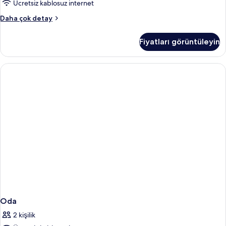
Accessible
Ücretsiz kablosuz internet
için
1
Daha çok detay
tüm
Queen
Bed,
fotoğrafları
Fiyatları görüntüleyin
Nonsmoking,
görün
Accessible
hakkında
daha
fazla
detay
Oda
2 kişilik