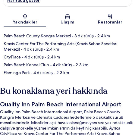
Haritada göster
Harita
Yakındakiler
Ulaşım
Restoranlar
Palm Beach County Kongre Merkezi
- 3 dk sürüş
- 2.4 km
Kravis Center For The Performing Arts (Kravis Sahne Sanatları
Merkezi)
- 4 dk sürüş
- 2.4 km
CityPlace
- 4 dk sürüş
- 2.4 km
Palm Beach Kennel Club
- 4 dk sürüş
- 2.3 km
Flamingo Park
- 4 dk sürüş
- 2.3 km
Bu konaklama yeri hakkında
Quality Inn Palm Beach International Airport
Quality Inn Palm Beach International Airport, Palm Beach County
Kongre Merkezi ve Clematis Caddesi hedeflerine 5 dakikalık sürüş
mesafesindedir. Misafirler açık havuz olanağının yanı sıra yakındaki sualtı
dalışı ve şnorkelle yüzme imkânlarının da keyfini çıkarabilir. Ayrıca
CityPlace ve Kravis Center For The Performing Arts (Kravis Sahne