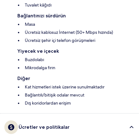
Tuvalet kâğıdı
Bağlantınızı sürdürün
Masa
Ücretsiz kablosuz İnternet (50+ Mbps hızında)
Ücretsiz şehir içi telefon görüşmeleri
Yiyecek ve içecek
Buzdolabı
Mikrodalga fırın
Diğer
Kat hizmetleri istek üzerine sunulmaktadır
Bağlantılı/bitişik odalar mevcut
Dış koridorlardan erişim
Ücretler ve politikalar