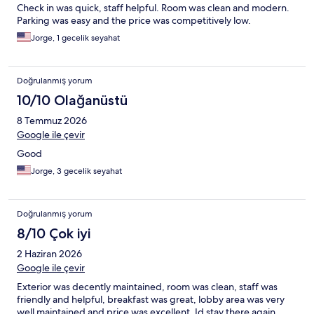
Check in was quick, staff helpful. Room was clean and modern.
Parking was easy and the price was competitively low.
Jorge, 1 gecelik seyahat
Doğrulanmış yorum
10/10 Olağanüstü
8 Temmuz 2026
Google ile çevir
Good
Jorge, 3 gecelik seyahat
Doğrulanmış yorum
8/10 Çok iyi
2 Haziran 2026
Google ile çevir
Exterior was decently maintained, room was clean, staff was
friendly and helpful, breakfast was great, lobby area was very
well maintained and price was excellent. Id stay there again