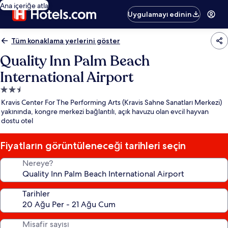
Ana içeriğe atla
Uygulamayı edinin
Tüm konaklama yerlerini göster
Quality Inn Palm Beach
International Airport
2.5
yıldızlı
Kravis Center For The Performing Arts (Kravis Sahne Sanatları Merkezi)
konaklama
yakınında, kongre merkezi bağlantılı, açık havuzu olan evcil hayvan
dostu otel
yeri
Fiyatların görüntüleneceği tarihleri seçin
Nereye?
Tarihler
Misafir sayısı