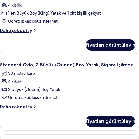
En
hakkında
4 kişilik
Büyük
daha
1 en Büyük Boy (King) Yatak ve 1 çift kişilik çekyat
(King)
fazla
detay
Boy
Ücretsiz kablosuz internet
Yatak
Standard
Daha çok detay
ve
Oda,
1
Çekyat,
Fiyatları görüntüleyin
En
Sigara
Büyük
İçilmez
(King)
Standard
Standard Oda, 2 Büyük (Queen) Boy Yata
5
için
Boy
Standard Oda, 2 Büyük (Queen) Boy Yatak, Sigara İçilmez
Oda,
Yatak
tüm
33 metre kare
ve
2
fotoğrafları
Çekyat,
4 kişilik
Büyük
görün
Sigara
(Queen)
2 büyük (Queen) Boy Yatak
İçilmez
Boy
hakkında
Ücretsiz kablosuz internet
daha
Yatak,
Standard
Daha çok detay
fazla
Sigara
Oda,
detay
İçilmez
2
Fiyatları görüntüleyin
Büyük
için
(Queen)
tüm
Boy
Oda,
Oda, 1 Büyük (Queen) Boy Yatak, Engell