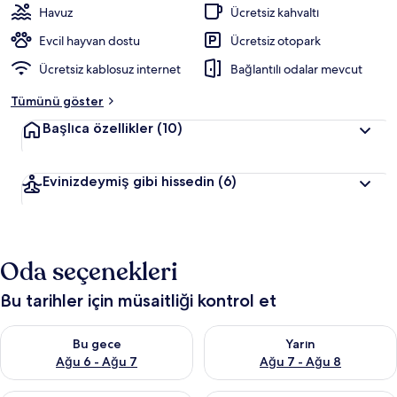
Havuz
Ücretsiz kahvaltı
Evcil hayvan dostu
Ücretsiz otopark
Ücretsiz kablosuz internet
Bağlantılı odalar mevcut
Tümünü göster
Başlıca özellikler
(10)
Evinizdeymiş gibi hissedin
(6)
Oda seçenekleri
Bu tarihler için müsaitliği kontrol et
Bu gece için müsaitliği kontrol et Ağu 6 - Ağu 7
Yarın için müsaitliği kontrol e
Bu gece
Yarın
Ağu 6 - Ağu 7
Ağu 7 - Ağu 8