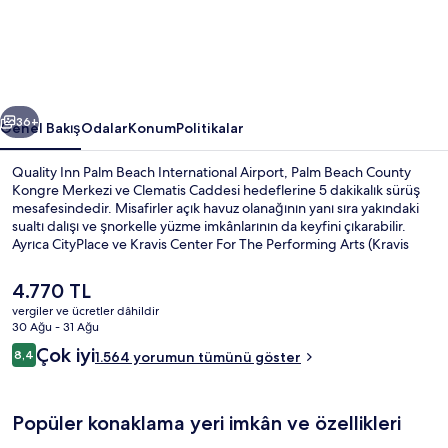
International
Airport
için
fotoğraf
ceki
Sonraki
galerisi
36+
Genel Bakış
Odalar
Konum
Politikalar
Quality Inn Palm Beach International Airport, Palm Beach County
Kongre Merkezi ve Clematis Caddesi hedeflerine 5 dakikalık sürüş
mesafesindedir. Misafirler açık havuz olanağının yanı sıra yakındaki
sualtı dalışı ve şnorkelle yüzme imkânlarının da keyfini çıkarabilir.
Ayrıca CityPlace ve Kravis Center For The Performing Arts (Kravis
Sahne Sanatları Merkezi) sadece 5 dakikalık sürüş mesafesindedir.
Misafirler arasında konforlu yataklar ve yardıma hazır personel
Şu
4.770 TL
seviliyor.
anki
vergiler ve ücretler dâhildir
fiyat
30 Ağu - 31 Ağu
Her gün ücretsiz self servis kahvaltı
4.770 TL
Yorumlar
Çok iyi
8,4
1.564 yorumun tümünü göster
8,4/10
Popüler konaklama yeri imkân ve özellikleri