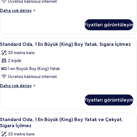
Ücretsiz kablosuz internet
Oda
Daha çok detay
hakkında
daha
Fiyatları görüntüleyin
fazla
detay
Standard
Masa, dizüstü bilgisayar çalışma alanı
2
Standard Oda, 1 En Büyük (King) Boy Yatak, Sigara İçilmez
Oda,
33 metre kare
1
2 kişilik
En
Büyük
1 en Büyük Boy (King) Yatak
(King)
Ücretsiz kablosuz internet
Boy
Standard
Daha çok detay
Yatak,
Oda,
Sigara
1
Fiyatları görüntüleyin
En
İçilmez
Büyük
için
(King)
Standard
Standard Oda, 1 En Büyük (King) Boy Ya
tüm
6
Boy
Standard Oda, 1 En Büyük (King) Boy Yatak ve Çekyat,
Oda,
Yatak,
fotoğrafları
Sigara İçilmez
Sigara
1
görün
33 metre kare
İçilmez