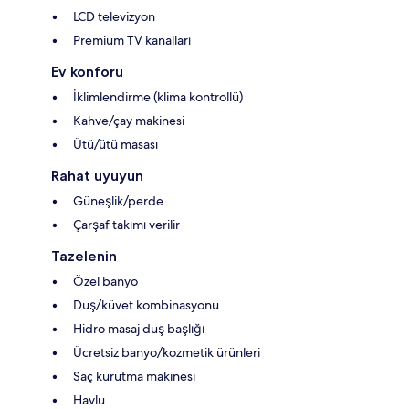
LCD televizyon
Premium TV kanalları
Ev konforu
İklimlendirme (klima kontrollü)
Kahve/çay makinesi
Ütü/ütü masası
Rahat uyuyun
Güneşlik/perde
Çarşaf takımı verilir
Tazelenin
Özel banyo
Duş/küvet kombinasyonu
Hidro masaj duş başlığı
Ücretsiz banyo/kozmetik ürünleri
Saç kurutma makinesi
Havlu