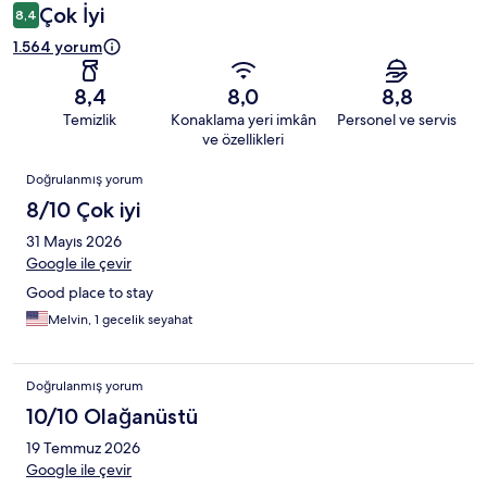
Çok İyi
8,4
1.564 yorum
8,4
8,0
8,8
Temizlik
Konaklama yeri imkân
Personel ve servis
ve özellikleri
Yorumlar
Doğrulanmış yorum
8/10 Çok iyi
31 Mayıs 2026
Google ile çevir
Good place to stay
Melvin, 1 gecelik seyahat
Doğrulanmış yorum
10/10 Olağanüstü
19 Temmuz 2026
Google ile çevir