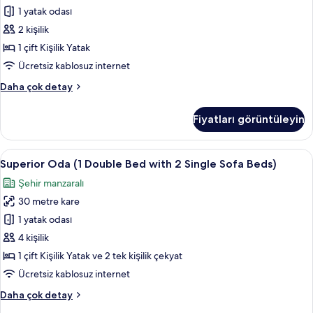
Kişilik
1 yatak odası
Yatak
2 kişilik
için
1 çift Kişilik Yatak
tüm
Ücretsiz kablosuz internet
fotoğrafları
Superior
Daha çok detay
görün
Oda,
1
Fiyatları görüntüleyin
Çift
Kişilik
Yatak
Superior
Superior Oda (1 Double Bed with 2 Sing
10
hakkında
Superior Oda (1 Double Bed with 2 Single Sofa Beds)
Oda
daha
Şehir manzaralı
fazla
(1
detay
30 metre kare
Double
Bed
1 yatak odası
with
4 kişilik
2
1 çift Kişilik Yatak ve 2 tek kişilik çekyat
Single
Ücretsiz kablosuz internet
Sofa
Superior
Daha çok detay
Beds)
Oda