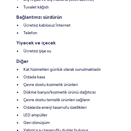
Tuvalet kâğıdı
Bağlantınızı sürdürün
Ücretsiz kablosuz İnternet
Telefon
Yiyecek ve içecek
Ücretsiz şişe su
Diğer
Kat hizimetleri günlük olarak sunulmaktadır
Odada kasa
Çevre dostu kozmetik ürünleri
Dökme banyo/kozmetik ürünü dağıtıcısı
Çevre dostu temizlik ürünleri sağlanır
Odalarda enerji tasarrufu özellikleri
LED ampüller
Geri dönüşüm
Yalnızca su tasarruflu duşlar bulunur