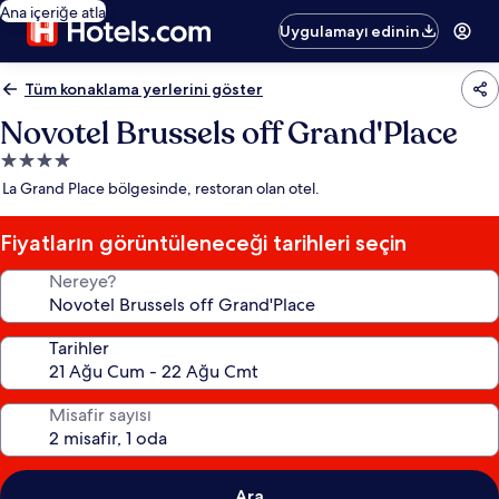
Ana içeriğe atla
Uygulamayı edinin
Tüm konaklama yerlerini göster
Novotel Brussels off Grand'Place
4.0
yıldızlı
La Grand Place bölgesinde, restoran olan otel.
konaklama
yeri
Fiyatların görüntüleneceği tarihleri seçin
Nereye?
Tarihler
Misafir sayısı
Ara