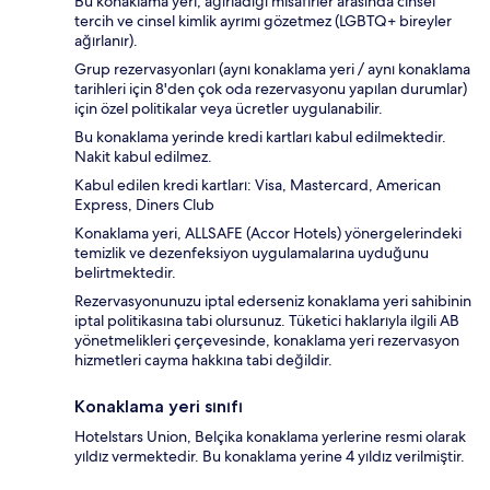
Bu konaklama yeri, ağırladığı misafirler arasında cinsel
tercih ve cinsel kimlik ayrımı gözetmez (LGBTQ+ bireyler
ağırlanır).
Grup rezervasyonları (aynı konaklama yeri / aynı konaklama
tarihleri için 8'den çok oda rezervasyonu yapılan durumlar)
için özel politikalar veya ücretler uygulanabilir.
Bu konaklama yerinde kredi kartları kabul edilmektedir.
Nakit kabul edilmez.
Kabul edilen kredi kartları: Visa, Mastercard, American
Express, Diners Club
Konaklama yeri, ALLSAFE (Accor Hotels) yönergelerindeki
temizlik ve dezenfeksiyon uygulamalarına uyduğunu
belirtmektedir.
Rezervasyonunuzu iptal ederseniz konaklama yeri sahibinin
iptal politikasına tabi olursunuz. Tüketici haklarıyla ilgili AB
yönetmelikleri çerçevesinde, konaklama yeri rezervasyon
hizmetleri cayma hakkına tabi değildir.
Konaklama yeri sınıfı
Hotelstars Union, Belçika konaklama yerlerine resmi olarak
yıldız vermektedir. Bu konaklama yerine 4 yıldız verilmiştir.