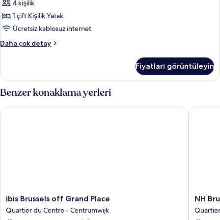
4 kişilik
hakkında
Çift
daha
1 çift Kişilik Yatak
Kişilik
fazla
Yatak
Ücretsiz kablosuz internet
detay
(Designed
Süit,
Daha çok detay
by
1
Çift
Inno)
Fiyatları görüntüleyin
Kişilik
için
Yatak
tüm
(Designed
Benzer konaklama yerleri
fotoğrafları
by
Inno)
görün
ibis Brussels off Grand Place
NH Bruss
hakkında
daha
fazla
detay
ibis
NH
ibis Brussels off Grand Place
NH Bru
Brussels
Brussels
Quartier du Centre - Centrumwijk
Quartie
off
Carrefo