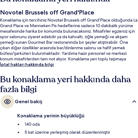
Novotel Brussels off Grand'Place
Konaklama için tercihiniz Novotel Brussels off Grand'Place olduğunda La
Grand Place ve Manneken Pis hedeflerine sadece 10 dakikalık yürüme
mesafesinde harika bir konumda bulunacaksınız. Misafirler egzersiz için
spor salonunu ziyaret edebilir ya da kahvaltı, öğle yemeği ve akşam
yemeği sunan Gourmet Bar restoranında bir şeyler atıştırabilir. Öne
çıkan diğer özellikler arasında bar/dinlenme salonu ve hafif yemek
büfesi/şarküteri bulunmaktadır. Yardıma hazır personel ve merkezi
konum misafirlerden tam not alıyor. Konaklama yeri toplu taşımaya
yakındır, Bourse-Beurs İstasyonu 7 dakikalık ve Palais Tramvay Durağı 7
İptal hakları hakkında bilgi
dakikalık yürüme mesafesindedir.
Bu konaklama yeri hakkında daha
fazla bilgi
Genel bakış
Konaklama yerinin büyüklüğü
140 oda
5 kat üzerine yerleşmiş olarak düzenlenmiştir