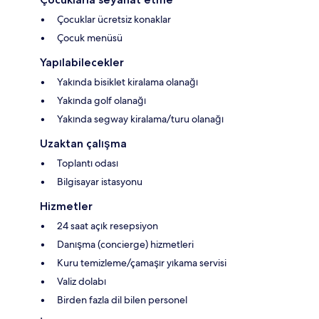
Çocuklar ücretsiz konaklar
Çocuk menüsü
Yapılabilecekler
Yakında bisiklet kiralama olanağı
Yakında golf olanağı
Yakında segway kiralama/turu olanağı
Uzaktan çalışma
Toplantı odası
Bilgisayar istasyonu
Hizmetler
24 saat açık resepsiyon
Danışma (concierge) hizmetleri
Kuru temizleme/çamaşır yıkama servisi
Valiz dolabı
Birden fazla dil bilen personel