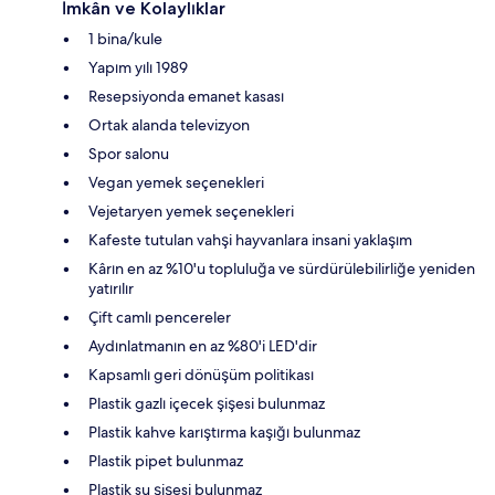
İmkân ve Kolaylıklar
1 bina/kule
Yapım yılı 1989
Resepsiyonda emanet kasası
Ortak alanda televizyon
Spor salonu
Vegan yemek seçenekleri
Vejetaryen yemek seçenekleri
Kafeste tutulan vahşi hayvanlara insani yaklaşım
Kârın en az %10'u topluluğa ve sürdürülebilirliğe yeniden
yatırılır
Çift camlı pencereler
Aydınlatmanın en az %80'i LED'dir
Kapsamlı geri dönüşüm politikası
Plastik gazlı içecek şişesi bulunmaz
Plastik kahve karıştırma kaşığı bulunmaz
Plastik pipet bulunmaz
Plastik su şişesi bulunmaz