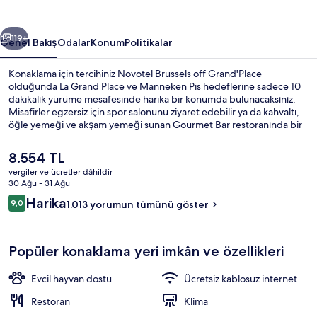
galerisi
ceki
Sonraki
119+
Genel Bakış
Odalar
Konum
Politikalar
Konaklama için tercihiniz Novotel Brussels off Grand'Place
olduğunda La Grand Place ve Manneken Pis hedeflerine sadece 10
dakikalık yürüme mesafesinde harika bir konumda bulunacaksınız.
Misafirler egzersiz için spor salonunu ziyaret edebilir ya da kahvaltı,
öğle yemeği ve akşam yemeği sunan Gourmet Bar restoranında bir
şeyler atıştırabilir. Öne çıkan diğer özellikler arasında bar/dinlenme
salonu ve hafif yemek büfesi/şarküteri bulunmaktadır. Yardıma hazır
Şu
8.554 TL
personel ve merkezi konum misafirlerden tam not alıyor. Konaklama
anki
vergiler ve ücretler dâhildir
yeri toplu taşımaya yakındır, Bourse-Beurs İstasyonu 7 dakikalık ve
fiyat
30 Ağu - 31 Ağu
Palais Tramvay Durağı 7 dakikalık yürüme mesafesindedir.
Her gün ücretli açık büfe kahvaltı
8.554 TL
Yorumlar
Harika
9,0
1.013 yorumun tümünü göster
9,0/10
Popüler konaklama yeri imkân ve özellikleri
Evcil hayvan dostu
Ücretsiz kablosuz internet
Restoran
Klima