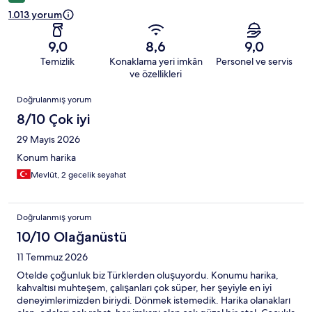
1.013 yorum
9,0
8,6
9,0
Temizlik
Konaklama yeri imkân
Personel ve servis
ve özellikleri
Yorumlar
Doğrulanmış yorum
8/10 Çok iyi
29 Mayıs 2026
Konum harika
Mevlüt, 2 gecelik seyahat
Doğrulanmış yorum
10/10 Olağanüstü
11 Temmuz 2026
Otelde çoğunluk biz Türklerden oluşuyordu. Konumu harika,
kahvaltısı muhteşem, çalışanları çok süper, her şeyiyle en iyi
deneyimlerimizden biriydi. Dönmek istemedik. Harika olanakları