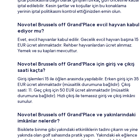
iptal politikasına bağlı olarak girişten birkaç gün öncesine kadar
iptal edilebilir. Kesin şartlar ve koşullar için bu konaklama
yerinin iptal politikasını kontrol ettiğinizden emin olun.
Novotel Brussels off Grand'Place evcil hayvan kabul
ediyor mu?
Evet, evcil hayvanlar kabul edilir. Gecelik evcil hayvan başına 15
EUR ücret alınmaktadır. Rehber hayvanlardan ücret alınmaz.
Yemek ve su kapları mevcuttur.
Novotel Brussels off Grand'Place için giriş ve çıkış
saati kaçta?
Giriş işlemleri 15 ile öğlen arasında yapılabilir. Erken giriş için 35
EUR ücret alınmaktadır (müsaitlik durumuna bağlıdır). Çıkış
saati: 11. Geç çıkış için 50 EUR ücret alınmaktadır (müsaitlik
durumuna bağlıdır). Hızlı çıkış ile temassız giriş ve çıkış imkânı
sunulur.
Novotel Brussels off Grand'Place ve yakınlarındaki
imkânlar nelerdir?
Bisiklete binme gibi yakındaki etkinliklerin tadını çıkarın ve yine
yakında olan golf sahasında pratik yapın. Yakındaki ek eğlence