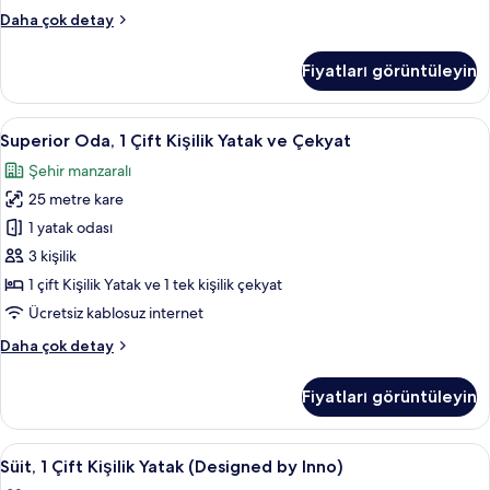
Uygun
Superior
Daha çok detay
için
Oda,
tüm
Birden
Fiyatları görüntüleyin
Çok
fotoğrafları
Yatak,
görün
Engellilere
Superior
Superior Oda, 1 Çift Kişilik Yatak ve Ç
8
Uygun
Superior Oda, 1 Çift Kişilik Yatak ve Çekyat
Oda,
hakkında
Şehir manzaralı
daha
1
fazla
25 metre kare
Çift
detay
Kişilik
1 yatak odası
Yatak
3 kişilik
ve
1 çift Kişilik Yatak ve 1 tek kişilik çekyat
Çekyat
Ücretsiz kablosuz internet
için
Superior
Daha çok detay
tüm
Oda,
fotoğrafları
1
Fiyatları görüntüleyin
görün
Çift
Kişilik
Yatak
Süit,
Süit, 1 Çift Kişilik Yatak (Designed by 
7
ve
Süit, 1 Çift Kişilik Yatak (Designed by Inno)
1
Çekyat