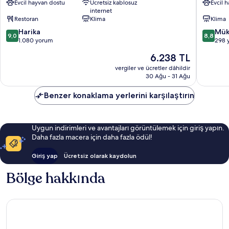
Evcil hayvan dostu
Ücretsiz kablosuz
Evcil 
Grand
de
internet
Place
l'Europe
Restoran
Klima
Klima
Quartier
Quartier
10
10
du
Harika
du
Mük
9,0
8,8
üzerinden
üzerind
Centre
1.080 yorum
Centre
298 
9.0,
8.8,
-
-
Güncel
6.238 TL
Harika,
Mükemm
Centrumwijk
Centrum
fiyat:
1.080
298
vergiler ve ücretler dâhildir
6.238 TL
30 Ağu - 31 Ağu
yorum
yorum
Benzer konaklama yerlerini karşılaştırın
Uygun indirimleri ve avantajları görüntülemek için giriş yapın.
Daha fazla macera için daha fazla ödül!
Giriş yap
Ücretsiz olarak kaydolun
Bölge hakkında