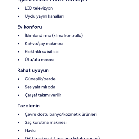
LCD televizyon
Uydu yayını kanalları
Ev konforu
İklimlendirme (klima kontrollü)
Kahve/çay makinesi
Elektrikli su ısıtıcısı
Ütü/ütü masası
Rahat uyuyun
Güneşlik/perde
Ses yalıtımlı oda
Çarşaf takımı verilir
Tazelenin
Çevre dostu banyo/kozmetik ürünleri
Saç kurutma makinesi
Havlu
Diş fırçası ve diş macunu (istek üzerine)