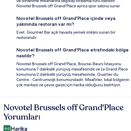
ve dinlenme imkânlarına segway kiralama/turu dahildir.
Novotel Brussels off Grand'Place ayrıca spor salonu sunar.
Novotel Brussels off Grand'Place içinde veya
yakınında restoran var mı?
Evet. Gourmet Bar açık havada yemek imkânı sunan bir
restorandır.
Novotel Brussels off Grand'Place etrafındaki bölge
nasıldır?
Novotel Brussels off Grand'Place, Bourse-Beurs İstasyonu
konumuna 7 dakikalık yürüyüş mesafesinde ve La Grand Place
konumuna 2 dakikalık yürüyüş mesafesinde, Quartier du
Centre - Centrumwijk konumundadır. Misafirler, lokal bölgenin
çok merkezi ve çevre gezisi için harika olduğunu belirtiyor.
Novotel Brussels off Grand'Place
Yorumlar
Yorumları
Harika
9,0