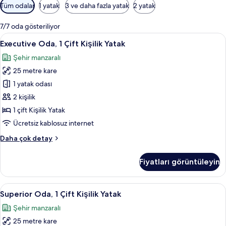
Odalar
Tüm odalar
1 yatak
3 ve daha fazla yatak
2 yatak
için
mevcut
7/7 oda gösteriliyor
filtreler
Executive
Executive Oda, 1 Çift Kişilik Yatak | O
7
Executive Oda, 1 Çift Kişilik Yatak
Oda,
Şehir manzaralı
1
25 metre kare
Çift
Kişilik
1 yatak odası
Yatak
2 kişilik
için
1 çift Kişilik Yatak
tüm
Ücretsiz kablosuz internet
fotoğrafları
Executive
Daha çok detay
görün
Oda,
1
Fiyatları görüntüleyin
Çift
Kişilik
Yatak
Superior
Superior Oda, 1 Çift Kişilik Yatak | Od
9
hakkında
Superior Oda, 1 Çift Kişilik Yatak
Oda,
daha
Şehir manzaralı
fazla
1
detay
25 metre kare
Çift