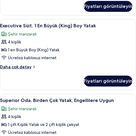
için
(1
Fiyatları görüntüleyin
tüm
Double
Bed
fotoğrafları
with
Executive
Odada kasa, güneşlik/perde, ses yalıtı
görün
10
2
Executive Süit, 1 En Büyük (King) Boy Yatak
Süit,
Single
Şehir manzaralı
Sofa
1
Beds)
4 kişilik
En
hakkında
Büyük
1 en Büyük Boy (King) Yatak
daha
(King)
fazla
Ücretsiz kablosuz internet
detay
Boy
Executive
Daha çok detay
Yatak
Süit,
için
1
Fiyatları görüntüleyin
En
tüm
Büyük
fotoğrafları
(King)
Superior
Superior Oda, Birden Çok Yatak, Engell
görün
6
Boy
Superior Oda, Birden Çok Yatak, Engellilere Uygun
Oda,
Yatak
Şehir manzaralı
hakkında
Birden
daha
4 kişilik
Çok
fazla
Yatak,
1 çift Kişilik Yatak ve 2 çift kişilik çekyat
detay
Engellilere
Ücretsiz kablosuz internet