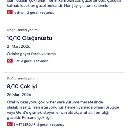
olan, odaları çok rahat, her imkanı olan çok güzel bir otel. Çocukla
kalınabilecek en güzel mekandı. Her şey için tüm kalbimle
teşekkür ediyorum.
neslihan, 2 gecelik seyahat
Doğrulanmış yorum
10/10 Olağanüstü
21 Mart 2026
Odalar gayet ferah ve temiz
Suat, 3 gecelik seyahat
Doğrulanmış yorum
8/10 Çok iyi
26 Mart 2026
Otel'in lokasyonu çok iyi her yere yürüme mesafesinde
ulaşabilirsiniz. Tren istasyonunun hemen yanında olması Brugge
veya Gent'e gitmek isteyenler için oldukça rahat. Temizliği
güzeldi. Personel çok ilgili.
ISMET SERDAR, 3 gecelik seyahat