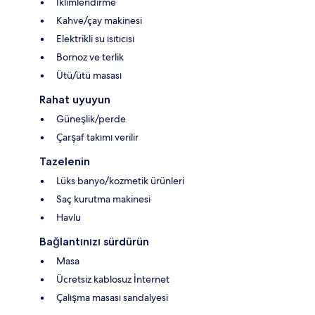
İklimlendirme
Kahve/çay makinesi
Elektrikli su ısıtıcısı
Bornoz ve terlik
Ütü/ütü masası
Rahat uyuyun
Güneşlik/perde
Çarşaf takımı verilir
Tazelenin
Lüks banyo/kozmetik ürünleri
Saç kurutma makinesi
Havlu
Bağlantınızı sürdürün
Masa
Ücretsiz kablosuz İnternet
Çalışma masası sandalyesi