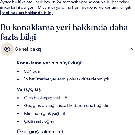
Ayrıca bu lüks otel; açık havuz, 24 saat açık spor salonu ve buhar odası
imkânlarını da içerir. Misafirler yardıma hazır personel ve konum ile ilgili
harika yorumlarda bulunuyor. Konaklama yeri toplu taşımaya yakındır,
İptal hakları hakkında bilgi
Telok Ayer İstasyonu 5 dakikalık ve Chinatown İstasyonu 7 dakikalık
yürüme mesafesindedir.
Bu konaklama yeri hakkında daha
fazla bilgi
Genel bakış
Konaklama yerinin büyüklüğü
304 oda
16 kat üzerine yerleşmiş olarak düzenlenmiştir
Varış/Çıkış
Giriş başlangıç saati: 15
Geç giriş olanağı müsaitlik durumuna bağlıdır
Minimum giriş yaşı: 18
Çıkış saati: öğlen
Özel giriş talimatları