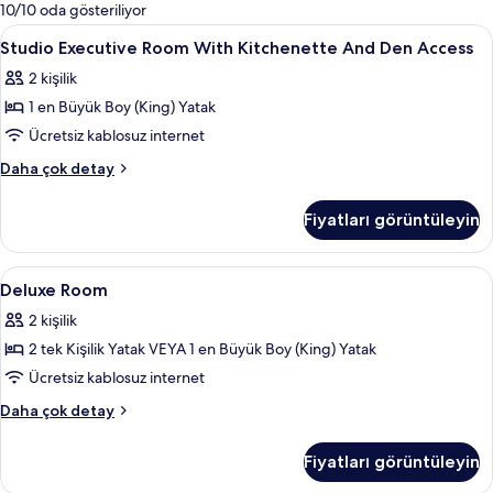
mevcut
10/10 oda gösteriliyor
filtreler
Studio
Odada kasa, masa, güneşlik/perde, üt
7
Studio Executive Room With Kitchenette And Den Access
Executive
2 kişilik
Room
1 en Büyük Boy (King) Yatak
With
Kitchenette
Ücretsiz kablosuz internet
And
Studio
Daha çok detay
Den
Executive
Room
Access
Fiyatları görüntüleyin
With
için
Kitchenette
tüm
And
Deluxe
Odada kasa, masa, güneşlik/perde, üt
5
fotoğrafları
Den
Deluxe Room
Room
Access
görün
2 kişilik
hakkında
için
daha
2 tek Kişilik Yatak VEYA 1 en Büyük Boy (King) Yatak
tüm
fazla
fotoğrafları
Ücretsiz kablosuz internet
detay
görün
Deluxe
Daha çok detay
Room
hakkında
Fiyatları görüntüleyin
daha
fazla