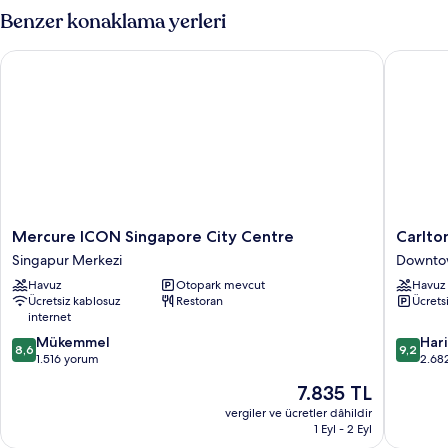
fotoğrafları
Mikrodalga,
Benzer konaklama yerleri
görün
Şehir
Manzaralı
Mercure ICON Singapore City Centre
Carlton 
(Premier
Twin)
hakkında
daha
fazla
detay
Mercure
Carlton
Mercure ICON Singapore City Centre
Carlto
ICON
Hotel
Singapur Merkezi
Downto
Singapore
Singapo
Havuz
Otopark mevcut
Havuz
City
Downto
Ücretsiz kablosuz
Restoran
Ücrets
Centre
Core
internet
Singapur
10
10
Merkezi
Mükemmel
Har
8,6
9,2
üzerinden
üzerind
1.516 yorum
2.68
8.6,
9.2,
Güncel
7.835 TL
Mükemmel,
Harika,
fiyat:
1.516
2.682
vergiler ve ücretler dâhildir
7.835 TL
1 Eyl - 2 Eyl
yorum
yorum