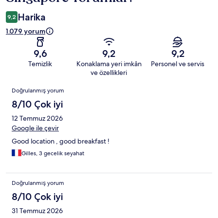
Harika
9,2
1.079 yorum
9,6
9,2
9,2
Temizlik
Konaklama yeri imkân
Personel ve servis
ve özellikleri
Yorumlar
Doğrulanmış yorum
8/10 Çok iyi
12 Temmuz 2026
Google ile çevir
Good location , good breakfast !
Gilles, 3 gecelik seyahat
Doğrulanmış yorum
8/10 Çok iyi
31 Temmuz 2026