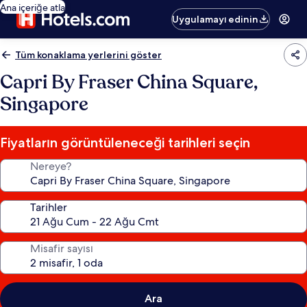
Ana içeriğe atla
Uygulamayı edinin
Tüm konaklama yerlerini göster
Capri By Fraser China Square,
Singapore
Fiyatların görüntüleneceği tarihleri seçin
Nereye?
Tarihler
Misafir sayısı
Ara