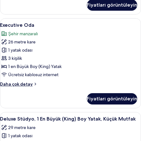
King)
1
Fiyatları görüntüleyin
En
için
Büyük
tüm
(King)
Executive
Odada kasa, masa, güneşlik/perde, üt
fotoğrafları
7
Boy
Executive Oda
Oda
görün
Yatak
Şehir manzaralı
(Deluxe
için
King)
26 metre kare
tüm
hakkında
fotoğrafları
1 yatak odası
daha
görün
fazla
3 kişilik
detay
1 en Büyük Boy (King) Yatak
Ücretsiz kablosuz internet
Executive
Daha çok detay
Oda
hakkında
Fiyatları görüntüleyin
daha
fazla
detay
Deluxe
Odada kasa, masa, güneşlik/perde, üt
5
Deluxe Stüdyo, 1 En Büyük (King) Boy Yatak, Küçük Mutfak
Stüdyo,
29 metre kare
1
1 yatak odası
En