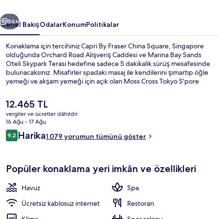
fotoğraf
ceki
Sonraki
galerisi
56+
Genel Bakış
Odalar
Konum
Politikalar
Konaklama için tercihiniz Capri By Fraser China Square, Singapore
olduğunda Orchard Road Alışveriş Caddesi ve Marina Bay Sands
Oteli Skypark Terası hedefine sadece 5 dakikalık sürüş mesafesinde
bulunacaksınız. Misafirler spadaki masaj ile kendilerini şımartıp öğle
yemeği ve akşam yemeği için açık olan Moss Cross Tokyo S'pore
restoranında sunulan Japon mutfağı yemeklerinin keyfini çıkarabilir.
Ayrıca bu lüks otel; açık havuz, 24 saat açık spor salonu ve buhar
Şu
12.465 TL
odası imkânlarını da içerir. Misafirler yardıma hazır personel ve
anki
vergiler ve ücretler dâhildir
konum ile ilgili harika yorumlarda bulunuyor. Konaklama yeri toplu
fiyat
16 Ağu - 17 Ağu
taşımaya yakındır, Telok Ayer İstasyonu 5 dakikalık ve Chinatown
Açık yüzme havuzu, 6 ve 22 saatleri ar
12.465 TL
Yorumlar
İstasyonu 7 dakikalık yürüme mesafesindedir.
Harika
9,2
1.079 yorumun tümünü göster
9,2/10
Popüler konaklama yeri imkân ve özellikleri
Havuz
Spa
Ücretsiz kablosuz internet
Restoran