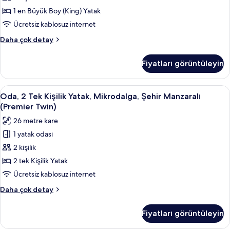
Yatak,
1 en Büyük Boy (King) Yatak
Mikrodalga,
Ücretsiz kablosuz internet
Şehir
Oda,
Daha çok detay
Manzaralı
1
(Premier
En
Fiyatları görüntüleyin
Büyük
King)
(King)
için
Boy
Oda,
Odada kasa, masa, güneşlik/perde, üt
tüm
4
Yatak,
Oda, 2 Tek Kişilik Yatak, Mikrodalga, Şehir Manzaralı
2
Mikrodalga,
fotoğrafları
(Premier Twin)
Şehir
Tek
görün
26 metre kare
Manzaralı
Kişilik
(Premier
1 yatak odası
Yatak,
King)
2 kişilik
Mikrodalga,
hakkında
daha
Şehir
2 tek Kişilik Yatak
fazla
Manzaralı
Ücretsiz kablosuz internet
detay
(Premier
Oda,
Daha çok detay
Twin)
2
için
Tek
Fiyatları görüntüleyin
Kişilik
tüm
Yatak,