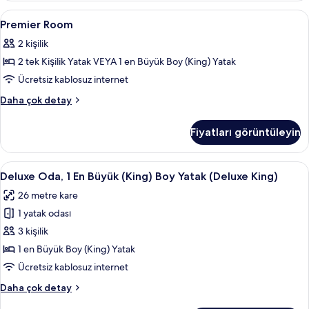
detay
Premier
Odada kasa, masa, güneşlik/perde, üt
2
Premier Room
Room
2 kişilik
için
2 tek Kişilik Yatak VEYA 1 en Büyük Boy (King) Yatak
tüm
fotoğrafları
Ücretsiz kablosuz internet
görün
Premier
Daha çok detay
Room
hakkında
Fiyatları görüntüleyin
daha
fazla
detay
Deluxe
Odada kasa, masa, güneşlik/perde, üt
5
Deluxe Oda, 1 En Büyük (King) Boy Yatak (Deluxe King)
Oda,
26 metre kare
1
1 yatak odası
En
Büyük
3 kişilik
(King)
1 en Büyük Boy (King) Yatak
Boy
Ücretsiz kablosuz internet
Yatak
Deluxe
Daha çok detay
(Deluxe
Oda,