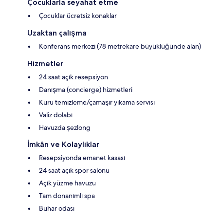
Çocuklarla seyahat etme
Çocuklar ücretsiz konaklar
Uzaktan çalışma
Konferans merkezi (78 metrekare büyüklüğünde alan)
Hizmetler
24 saat açık resepsiyon
Danışma (concierge) hizmetleri
Kuru temizleme/çamaşır yıkama servisi
Valiz dolabı
Havuzda şezlong
İmkân ve Kolaylıklar
Resepsiyonda emanet kasası
24 saat açık spor salonu
Açık yüzme havuzu
Tam donanımlı spa
Buhar odası