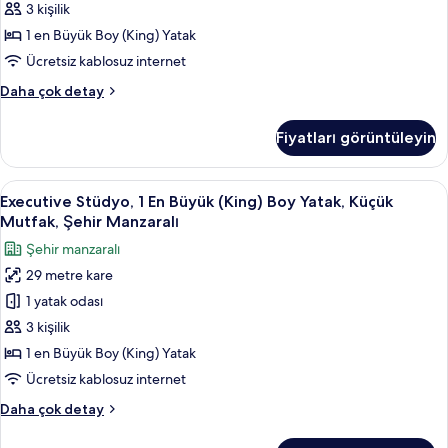
Büyük
3 kişilik
(King)
1 en Büyük Boy (King) Yatak
Boy
Ücretsiz kablosuz internet
Yatak,
Deluxe
Daha çok detay
Küçük
Stüdyo,
Mutfak
1
Fiyatları görüntüleyin
En
için
Büyük
tüm
(King)
Executive
Odada kasa, masa, güneşlik/perde, üt
fotoğrafları
10
Boy
Executive Stüdyo, 1 En Büyük (King) Boy Yatak, Küçük
Stüdyo,
görün
Yatak,
Mutfak, Şehir Manzaralı
Küçük
1
Şehir manzaralı
Mutfak
En
hakkında
29 metre kare
Büyük
daha
1 yatak odası
(King)
fazla
detay
Boy
3 kişilik
Yatak,
1 en Büyük Boy (King) Yatak
Küçük
Ücretsiz kablosuz internet
Mutfak,
Executive
Daha çok detay
Şehir
Stüdyo,
Manzaralı
1