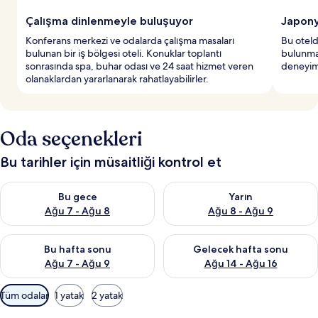
Çalışma dinlenmeyle buluşuyor
Japony
Konferans merkezi ve odalarda çalışma masaları
Bu oteld
bulunan bir iş bölgesi oteli. Konuklar toplantı
bulunmak
sonrasında spa, buhar odası ve 24 saat hizmet veren
deneyimi
olanaklardan yararlanarak rahatlayabilirler.
Oda seçenekleri
Bu tarihler için müsaitliği kontrol et
Bu gece için müsaitliği kontrol et Ağu 7 - Ağu 8
Yarın için müsaitliği kontrol e
Bu gece
Yarın
Ağu 7 - Ağu 8
Ağu 8 - Ağu 9
Bu hafta sonu için müsaitliği kontrol et Ağu 7 - Ağu 9
Önümüzdeki hafta sonu için müs
Bu hafta sonu
Gelecek hafta sonu
Ağu 7 - Ağu 9
Ağu 14 - Ağu 16
Odalar
Tüm odalar
1 yatak
2 yatak
için