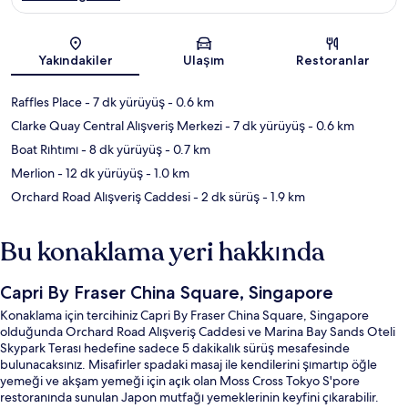
Harita
Yakındakiler
Ulaşım
Restoranlar
Raffles Place
- 7 dk yürüyüş
- 0.6 km
Clarke Quay Central Alışveriş Merkezi
- 7 dk yürüyüş
- 0.6 km
Boat Rıhtımı
- 8 dk yürüyüş
- 0.7 km
Merlion
- 12 dk yürüyüş
- 1.0 km
Orchard Road Alışveriş Caddesi
- 2 dk sürüş
- 1.9 km
Bu konaklama yeri hakkında
Capri By Fraser China Square, Singapore
Konaklama için tercihiniz Capri By Fraser China Square, Singapore
olduğunda Orchard Road Alışveriş Caddesi ve Marina Bay Sands Oteli
Skypark Terası hedefine sadece 5 dakikalık sürüş mesafesinde
bulunacaksınız. Misafirler spadaki masaj ile kendilerini şımartıp öğle
yemeği ve akşam yemeği için açık olan Moss Cross Tokyo S'pore
restoranında sunulan Japon mutfağı yemeklerinin keyfini çıkarabilir.