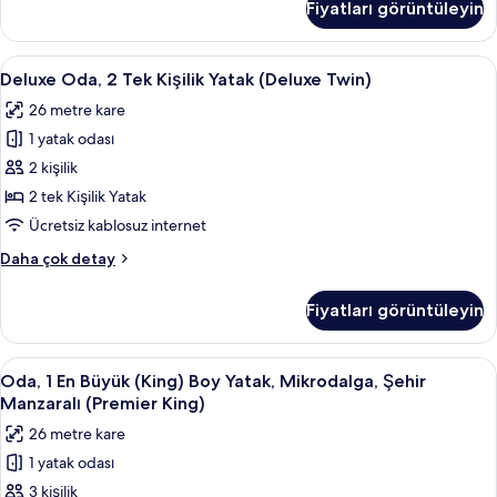
Fiyatları görüntüleyin
En
için
Büyük
tüm
(King)
Deluxe
Odada kasa, masa, güneşlik/perde, üt
fotoğrafları
4
Boy
Deluxe Oda, 2 Tek Kişilik Yatak (Deluxe Twin)
Oda,
görün
Yatak,
26 metre kare
Küçük
2
Mutfak,
1 yatak odası
Tek
Şehir
Kişilik
2 kişilik
Manzaralı
Yatak
hakkında
2 tek Kişilik Yatak
daha
(Deluxe
Ücretsiz kablosuz internet
fazla
Twin)
detay
Deluxe
Daha çok detay
için
Oda,
tüm
2
Fiyatları görüntüleyin
Tek
fotoğrafları
Kişilik
görün
Yatak
Oda,
Odada kasa, masa, güneşlik/perde, üt
6
(Deluxe
Oda, 1 En Büyük (King) Boy Yatak, Mikrodalga, Şehir
1
Twin)
Manzaralı (Premier King)
hakkında
En
26 metre kare
daha
Büyük
fazla
1 yatak odası
(King)
detay
3 kişilik
Boy