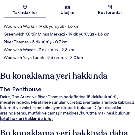
Harita
Yakındakiler
Ulaşım
Restoranlar
Woolwich Works
- 19 dk yürüyüş
- 1.6 km
Greenwich Kültür Mirası Merkezi
- 19 dk yürüyüş
- 1.6 km
River Thames
- 5 dk sürüş
- 0.7 km
Woolwich Waves
- 7 dk sürüş
- 2.3 km
Woolwich Yaya Tüneli
- 9 dk sürüş
- 3.0 km
Bu konaklama yeri hakkında
The Penthouse
Daire, The Arena ve River Thames hedeflerine 15 dakikalık sürüş
mesafesindedir. Misafirlere sunulan ücretsiz avantajlar arasında kablosuz
İnternet ve vale hizmeti olmayan otopark bulunur. Diğer olanaklar
arasında teras, mutfak ve çamaşır makinesi/kurutma makinesi bulunur.
İptal hakları hakkında bilgi
Bu konaklama yeri hakkında daha