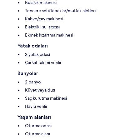
Bulaşık makinesi
Tencere seti/tabaklar/mutfak aletleri
Kahve/çay makinesi
Elektrikli su ısıtıcısı
Ekmek kızartma makinesi
Yatak odaları
2 yatak odası
Çarşaf takımı verilir
Banyolar
2 banyo
Küvet veya duş
Saç kurutma makinesi
Havlu verilir
Yaşam alanları
Oturma odası
Oturma alanı