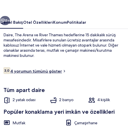
ceki
Sonraki
15+
Genel Bakış
Otel Özellikleri
Konum
Politikalar
Daire, The Arena ve River Thames hedeflerine 15 dakikalık sürüş
mesafesindedir. Misafirlere sunulan ücretsiz avantajlar arasında
kablosuz İnternet ve vale hizmeti olmayan otopark bulunur. Diğer
olanaklar arasında teras, mutfak ve çamaşır makinesi/kurutma
makinesi bulunur.
Yorumlar
3,0
4 yorumun tümünü göster
3,0/10
Panoramic Çatı Katı Süiti (Penthouse), 
Tüm apart daire
2 yatak odası
2 banyo
4 kişilik
Popüler konaklama yeri imkân ve özellikleri
Mutfak
Çamaşırhane