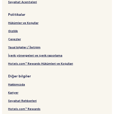
Seyahat Acenteleri
n
t
a
d
B
n
a
a
t
Politikalar
r
ğ
ı
t
l
Hükümler ve Koşullar
B
a
a
n
Gizlilik
ğ
t
l
ı
Çerezler
a
Yasal bilgiler / İletişim
n
t
İçerik yönergeleri ve içerik raporlama
ı
Hotels.com™ Rewards Hükümleri ve Koşulları
Diğer bilgiler
Hakkımızda
Kariyer
Seyahat Rehberleri
Hotels.com™ Rewards