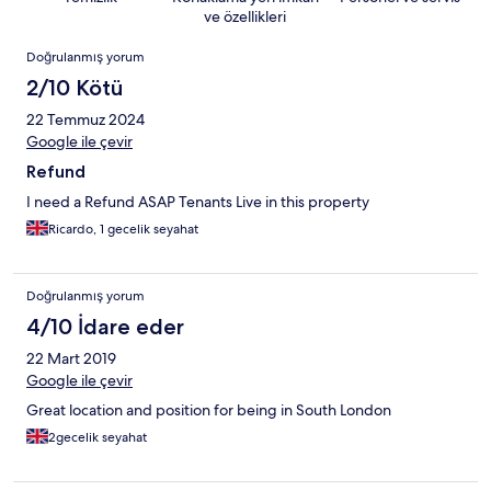
ve özellikleri
Yorumlar
Doğrulanmış yorum
2/10 Kötü
22 Temmuz 2024
Google ile çevir
Refund
I need a Refund ASAP Tenants Live in this property
Ricardo, 1 gecelik seyahat
Doğrulanmış yorum
4/10 İdare eder
22 Mart 2019
Google ile çevir
Great location and position for being in South London
2gecelik seyahat