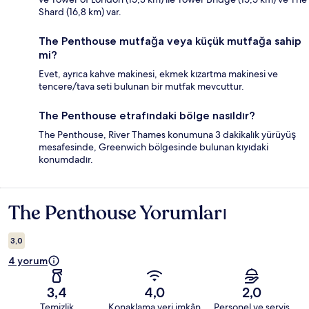
Shard (16,8 km) var.
The Penthouse mutfağa veya küçük mutfağa sahip
mi?
Evet, ayrıca kahve makinesi, ekmek kızartma makinesi ve
tencere/tava seti bulunan bir mutfak mevcuttur.
The Penthouse etrafındaki bölge nasıldır?
The Penthouse, River Thames konumuna 3 dakikalık yürüyüş
mesafesinde, Greenwich bölgesinde bulunan kıyıdaki
konumdadır.
The Penthouse Yorumları
Yorumlar
3,0
4 yorum
3,4
4,0
2,0
Temizlik
Konaklama yeri imkân
Personel ve servis