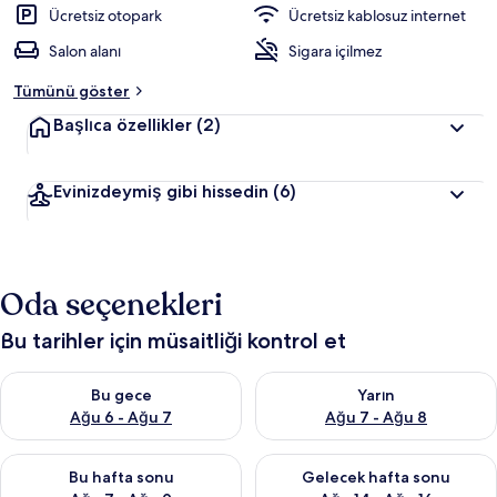
Ücretsiz otopark
Ücretsiz kablosuz internet
Salon alanı
Sigara içilmez
Tümünü göster
Başlıca özellikler
(2)
Evinizdeymiş gibi hissedin
(6)
Oda seçenekleri
Bu tarihler için müsaitliği kontrol et
Bu gece için müsaitliği kontrol et Ağu 6 - Ağu 7
Yarın için müsaitliği kontrol e
Bu gece
Yarın
Ağu 6 - Ağu 7
Ağu 7 - Ağu 8
Bu hafta sonu için müsaitliği kontrol et Ağu 7 - Ağu 9
Önümüzdeki hafta sonu için müs
Bu hafta sonu
Gelecek hafta sonu