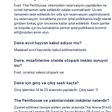
Evet. The Penthouse, sitemizden rezervasyon yapılabilen ve
ücreti tamamen iade edilebilir odalar sunmaktadır. Ücreti
tamamen iade edilebilir bir oda için rezervasyon yaptırdıysanız
bu rezervasyon, konaklama yerinin iptal politikasına bağlı olarak
girişten birkaç gün öncesine kadar iptal edilebilir. Kesin şartlar
ve koşullar için bu konaklama yerinin iptal politikasını kontrol
ettiğinizden emin olun.
Daire evcil hayvan kabul ediyor mu?
Maalesef evcil hayvanlar kabul edilmemektedir.
Daire, misafirlerine otelde otopark imkânı sunuyor
mu?
Evet, ücretsiz valesiz otopark var.
Daire için giriş ve çıkış saati kaçta?
Giriş işlemleri 14 ile 23 arasında yapılabilir. Çıkış saati: 11.
The Penthouse ve yakınlarındaki imkânlar nelerdir?
Ziyaret edilmesi tavsiye edilen yerler arasında The Arena (9 km)
ve Tower of London (15,3 km) ile Tower Bridge (15,5 km) ve The