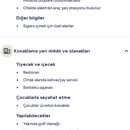
minibüs otoparkı bulunmaktadır
Otelde elektrikli araç şarj istasyonu bulunur
Diğer bilgiler
Sigara içmek için özel alanlar
Konaklama yeri imkân ve olanakları
Yiyecek ve içecek
Restoran
Ortak alanda kahve/çay servisi
Barbekü ızgarası
Çocuklarla seyahat etme
Çocuklar ücretsiz konaklar
Yapılabilecekler
Yakında golf olanağı