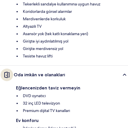
Tekerlekli sandalye kullanımına uygun havuz
Koridorlarda görsel alarmlar
Merdivenlerde korkuluk
Altyazılı TV
Asansör yok (tek katlı konaklama yeri)
Girişte iyi aydınlatılmış yol
Girişte merdivensiz yol
Tesiste havuz lifti
Oda imkân ve olanakları
Eğlencenizden taviz vermeyin
DVD oynatıcı
32 inç LED televizyon
Premium dijital TV kanalları
Ev konforu