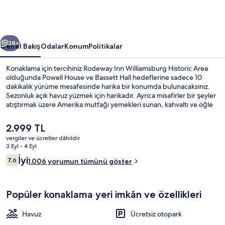
için
fotoğraf
galerisi
ceki
Sonraki
38+
Genel Bakış
Odalar
Konum
Politikalar
Konaklama için tercihiniz Rodeway Inn Williamsburg Historic Area
olduğunda Powell House ve Bassett Hall hedeflerine sadece 10
dakikalık yürüme mesafesinde harika bir konumda bulunacaksınız.
Sezonluk açık havuz yüzmek için harikadır. Ayrıca misafirler bir şeyler
atıştırmak üzere Amerika mutfağı yemekleri sunan, kahvaltı ve öğle
yemeği için açık olan Colonial Restaurant restoranını tercih edebilir.
Teras ve bahçe sunulmaktadır. Ayrıca oda içinde buzdolabı ve
Şu
2.999 TL
mikrodalga fırın kolaylıkları mevcuttur. Misafirler arasında havuz ve
anki
vergiler ve ücretler dâhildir
yardıma hazır personel seviliyor.
fiyat
3 Eyl - 4 Eyl
Dış mekân
2.999 TL
Yorumlar
İyi
7,6
1.006 yorumun tümünü göster
7,6/10
Popüler konaklama yeri imkân ve özellikleri
Havuz
Ücretsiz otopark