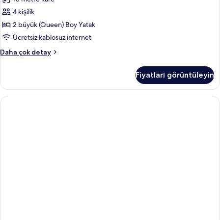
Beds
4 kişilik
Nonsmoking
için
2 büyük (Queen) Boy Yatak
tüm
Ücretsiz kablosuz internet
fotoğrafları
2
Daha çok detay
görün
Queen
Beds
Fiyatları görüntüleyin
Nonsmoking
hakkında
daha
fazla
detay