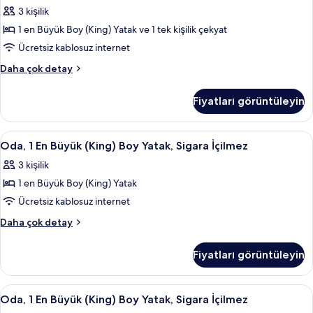
Büyük
daha
3 kişilik
(King)
fazla
1 en Büyük Boy (King) Yatak ve 1 tek kişilik çekyat
Boy
detay
Yatak
Ücretsiz kablosuz internet
ve
Oda,
Daha çok detay
Çekyat,
1
En
Engellilere
Fiyatları görüntüleyin
Büyük
Uygun,
(King)
Sigara
Boy
Oda,
Kaliteli yatak takımı, masa, ses yalıtımı
3
İçilmez
Yatak
Oda, 1 En Büyük (King) Boy Yatak, Sigara İçilmez
1
ve
için
3 kişilik
Çekyat,
En
tüm
Engellilere
1 en Büyük Boy (King) Yatak
Büyük
fotoğrafları
Uygun,
(King)
Ücretsiz kablosuz internet
Sigara
görün
Boy
İçilmez
Oda,
Daha çok detay
hakkında
Yatak,
1
daha
En
Sigara
Fiyatları görüntüleyin
fazla
Büyük
İçilmez
detay
(King)
için
Boy
Oda,
Oda, 1 En Büyük (King) Boy Yatak, Sigara
4
tüm
Yatak,
Oda, 1 En Büyük (King) Boy Yatak, Sigara İçilmez
1
Sigara