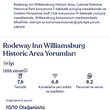
Rodeway Inn Williamsburg Historic Area, Colonial National
Historical Park konumuna 7 dakikalık yürüyüş mesafesinde ve
Golden Horseshoe Golf Club konumuna 19 dakikalık yürüyüş
mesafesinde, Williamsburg konumunun merkezindedir.
Misafirler, otel için iyi konumda bulunduğuyla ilgili yorum
yapıyor.
Rodeway Inn Williamsburg
Yorumlar
Historic Area Yorumları
İyi
7,6
1.006 yorum
7,6
6,8
8,2
Temizlik
Konaklama yeri imkân
Personel ve servis
ve özellikleri
Yorumlar
Doğrulanmış yorum
10/10 Olağanüstü