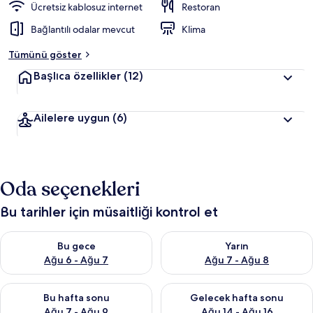
Ücretsiz kablosuz internet
Restoran
Bağlantılı odalar mevcut
Klima
Tümünü göster
Başlıca özellikler
(12)
Ailelere uygun
(6)
Oda seçenekleri
Bu tarihler için müsaitliği kontrol et
Bu gece için müsaitliği kontrol et Ağu 6 - Ağu 7
Yarın için müsaitliği kontrol e
Bu gece
Yarın
Ağu 6 - Ağu 7
Ağu 7 - Ağu 8
Bu hafta sonu için müsaitliği kontrol et Ağu 7 - Ağu 9
Önümüzdeki hafta sonu için müs
Bu hafta sonu
Gelecek hafta sonu
Ağu 7 - Ağu 9
Ağu 14 - Ağu 16