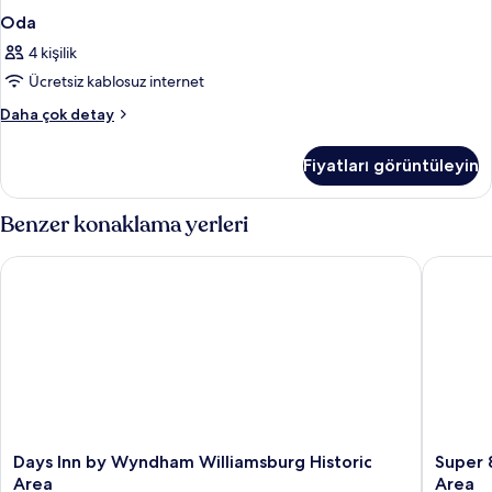
Oda
4 kişilik
Ücretsiz kablosuz internet
Oda
Daha çok detay
hakkında
daha
Fiyatları görüntüleyin
fazla
detay
Benzer konaklama yerleri
Days Inn by Wyndham Williamsburg Historic Area
Super 8 
Days
Super
Days Inn by Wyndham Williamsburg Historic
Super 
Inn
8
Area
Area