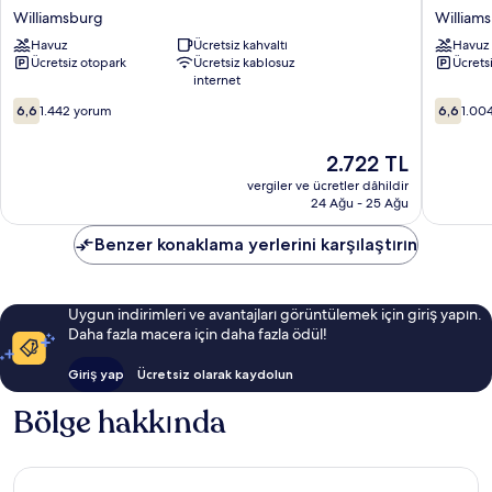
by
by
Williamsburg
William
Wyndham
Wyndh
Williamsburg
Havuz
Ücretsiz kahvaltı
Williams
Havuz
Ücretsiz otopark
Ücretsiz kablosuz
Ücrets
Historic
Area
internet
Area
William
Williamsburg
10
10
6,6
1.442 yorum
6,6
1.00
üzerinden
üzerind
6.6,
6.6,
Güncel
2.722 TL
1.442
1.004
fiyat:
yorum
yorum
vergiler ve ücretler dâhildir
2.722 TL
24 Ağu - 25 Ağu
Benzer konaklama yerlerini karşılaştırın
Uygun indirimleri ve avantajları görüntülemek için giriş yapın.
Daha fazla macera için daha fazla ödül!
Giriş yap
Ücretsiz olarak kaydolun
Bölge hakkında