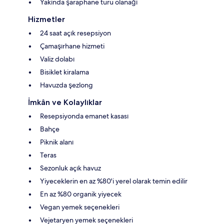
Yakında şaraphane turu olanağı
Hizmetler
24 saat açık resepsiyon
Çamaşırhane hizmeti
Valiz dolabı
Bisiklet kiralama
Havuzda şezlong
İmkân ve Kolaylıklar
Resepsiyonda emanet kasası
Bahçe
Piknik alanı
Teras
Sezonluk açık havuz
Yiyeceklerin en az %80'i yerel olarak temin edilir
En az %80 organik yiyecek
Vegan yemek seçenekleri
Vejetaryen yemek seçenekleri