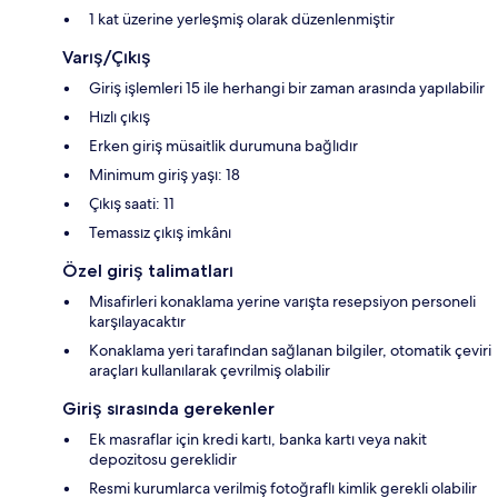
1 kat üzerine yerleşmiş olarak düzenlenmiştir
Varış/Çıkış
Giriş işlemleri 15 ile herhangi bir zaman arasında yapılabilir
Hızlı çıkış
Erken giriş müsaitlik durumuna bağlıdır
Minimum giriş yaşı: 18
Çıkış saati: 11
Temassız çıkış imkânı
Özel giriş talimatları
Misafirleri konaklama yerine varışta resepsiyon personeli
karşılayacaktır
Konaklama yeri tarafından sağlanan bilgiler, otomatik çeviri
araçları kullanılarak çevrilmiş olabilir
Giriş sırasında gerekenler
Ek masraflar için kredi kartı, banka kartı veya nakit
depozitosu gereklidir
Resmi kurumlarca verilmiş fotoğraflı kimlik gerekli olabilir