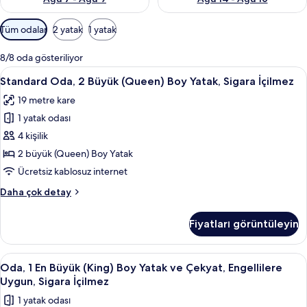
Odalar
Tüm odalar
2 yatak
1 yatak
için
mevcut
8/8 oda gösteriliyor
filtreler
Standard
Standard Oda, 2 Büyük (Queen) Boy Yatak
4
Standard Oda, 2 Büyük (Queen) Boy Yatak, Sigara İçilmez
Oda,
19 metre kare
2
1 yatak odası
Büyük
(Queen)
4 kişilik
Boy
2 büyük (Queen) Boy Yatak
Yatak,
Ücretsiz kablosuz internet
Sigara
Standard
Daha çok detay
İçilmez
Oda,
için
2
Fiyatları görüntüleyin
Büyük
tüm
(Queen)
fotoğrafları
Boy
Oda,
Kaliteli yatak takımı, masa, ses yalıtımı
görün
5
Yatak,
Oda, 1 En Büyük (King) Boy Yatak ve Çekyat, Engellilere
1
Sigara
Uygun, Sigara İçilmez
İçilmez
En
1 yatak odası
hakkında