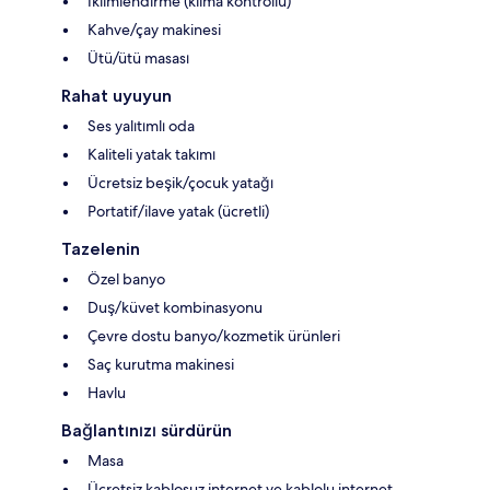
İklimlendirme (klima kontrollü)
Kahve/çay makinesi
Ütü/ütü masası
Rahat uyuyun
Ses yalıtımlı oda
Kaliteli yatak takımı
Ücretsiz beşik/çocuk yatağı
Portatif/ilave yatak (ücretli)
Tazelenin
Özel banyo
Duş/küvet kombinasyonu
Çevre dostu banyo/kozmetik ürünleri
Saç kurutma makinesi
Havlu
Bağlantınızı sürdürün
Masa
Ücretsiz kablosuz internet ve kablolu internet