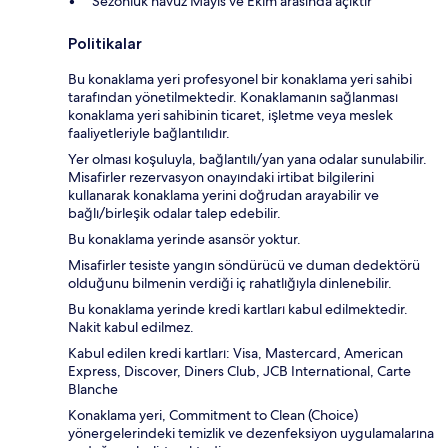
Sezonluk havuz Mayıs ve Ekim arasında açıktır
Politikalar
Bu konaklama yeri profesyonel bir konaklama yeri sahibi
tarafından yönetilmektedir. Konaklamanın sağlanması
konaklama yeri sahibinin ticaret, işletme veya meslek
faaliyetleriyle bağlantılıdır.
Yer olması koşuluyla, bağlantılı/yan yana odalar sunulabilir.
Misafirler rezervasyon onayındaki irtibat bilgilerini
kullanarak konaklama yerini doğrudan arayabilir ve
bağlı/birleşik odalar talep edebilir.
Bu konaklama yerinde asansör yoktur.
Misafirler tesiste yangın söndürücü ve duman dedektörü
olduğunu bilmenin verdiği iç rahatlığıyla dinlenebilir.
Bu konaklama yerinde kredi kartları kabul edilmektedir.
Nakit kabul edilmez.
Kabul edilen kredi kartları: Visa, Mastercard, American
Express, Discover, Diners Club, JCB International, Carte
Blanche
Konaklama yeri, Commitment to Clean (Choice)
yönergelerindeki temizlik ve dezenfeksiyon uygulamalarına