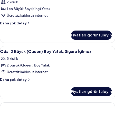
fotoğrafları
2 kişilik
İçilmez
En
görün
hakkında
1 en Büyük Boy (King) Yatak
Büyük
daha
(King)
Ücretsiz kablosuz internet
fazla
Boy
detay
Oda,
Daha çok detay
Yatak,
1
En
Sigara
Fiyatları görüntüleyin
Büyük
İçilmez
(King)
için
Boy
Oda,
Oda, 2 Büyük (Queen) Boy Yatak, Sigara 
3
tüm
Yatak,
Oda, 2 Büyük (Queen) Boy Yatak, Sigara İçilmez
2
Sigara
fotoğrafları
5 kişilik
İçilmez
Büyük
görün
hakkında
2 büyük (Queen) Boy Yatak
(Queen)
daha
Boy
Ücretsiz kablosuz internet
fazla
Yatak,
detay
Oda,
Daha çok detay
Sigara
2
Büyük
İçilmez
Fiyatları görüntüleyin
(Queen)
için
Boy
tüm
Yatak,
fotoğrafları
Sigara
İçilmez
görün