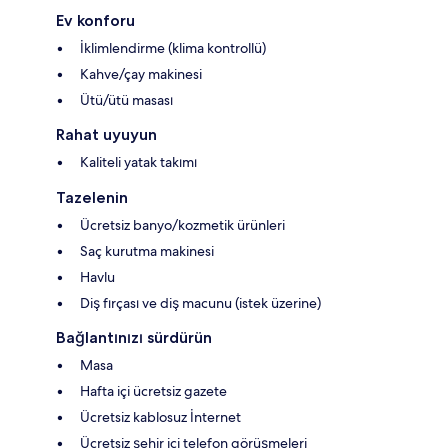
Ev konforu
İklimlendirme (klima kontrollü)
Kahve/çay makinesi
Ütü/ütü masası
Rahat uyuyun
Kaliteli yatak takımı
Tazelenin
Ücretsiz banyo/kozmetik ürünleri
Saç kurutma makinesi
Havlu
Diş fırçası ve diş macunu (istek üzerine)
Bağlantınızı sürdürün
Masa
Hafta içi ücretsiz gazete
Ücretsiz kablosuz İnternet
Ücretsiz şehir içi telefon görüşmeleri