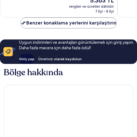
5.363 TL
yorum
yorum
fiyat:
vergiler ve ücretler dâhildir
5.363 TL
7 Eyl - 8 Eyl
Benzer konaklama yerlerini karşılaştırın
Uygun indirimleri ve avantajları görüntülemek için giriş yapın.
Daha fazla macera için daha fazla ödül!
Giriş yap
Ücretsiz olarak kaydolun
Bölge hakkında