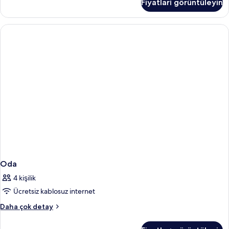
Fiyatları görüntüleyin
fazla
detay
Oda
4 kişilik
Ücretsiz kablosuz internet
Oda
Daha çok detay
hakkında
daha