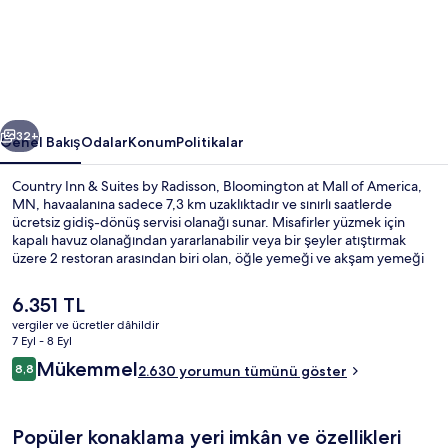
by
Radisson,
Bloomington
at
ceki
Sonraki
Mall
32+
Genel Bakış
Odalar
Konum
Politikalar
of
Country Inn & Suites by Radisson, Bloomington at Mall of America,
America,
MN, havaalanına sadece 7,3 km uzaklıktadır ve sınırlı saatlerde
ücretsiz gidiş-dönüş servisi olanağı sunar. Misafirler yüzmek için
MN
kapalı havuz olanağından yararlanabilir veya bir şeyler atıştırmak
için
üzere 2 restoran arasından biri olan, öğle yemeği ve akşam yemeği
için açık TGI Fridays restoranını tercih edebilir. Bar/dinlenme salonu
fotoğraf
ve spor salonu olanakları sunulmaktadır. Ayrıca oda içinde buzdolabı
Şu
6.351 TL
galerisi
ve mikrodalga fırın gibi kolaylıklar mevcuttur. Yardıma hazır personel
anki
vergiler ve ücretler dâhildir
ve kahvaltı misafirlerden tam not alıyor. Toplu taşıma yakındadır, Mall
fiyat
7 Eyl - 8 Eyl
of America İstasyonu 6 dakikalık ve 28th Avenue İstasyonu 13
Bahçe
6.351 TL
Yorumlar
dakikalık yürüme mesafesinde bulunur.
Mükemmel
8,8
2.630 yorumun tümünü göster
8,8/10
Popüler konaklama yeri imkân ve özellikleri