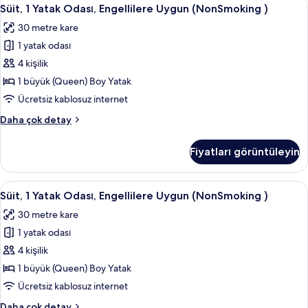
Süit,
fotoğrafları
5
Yatak,
Süit, 1 Yatak Odası, Engellilere Uygun (NonSmoking )
1
Engellilere
görün
30 metre kare
Uygun,
Yatak
Sigara
1 yatak odası
Odası,
İçilmez
Engellilere
4 kişilik
hakkında
Uygun
daha
1 büyük (Queen) Boy Yatak
fazla
(NonSmoking
Ücretsiz kablosuz internet
detay
)
Süit,
Daha çok detay
için
1
tüm
Yatak
Fiyatları görüntüleyin
Odası,
fotoğrafları
Engellilere
görün
Uygun
Süit,
Kaliteli yatak takımı, odada kasa, masa
4
(NonSmoking
Süit, 1 Yatak Odası, Engellilere Uygun (NonSmoking )
1
)
30 metre kare
hakkında
Yatak
daha
1 yatak odası
Odası,
fazla
Engellilere
4 kişilik
detay
Uygun
1 büyük (Queen) Boy Yatak
(NonSmoking
Ücretsiz kablosuz internet
)
Süit,
Daha çok detay