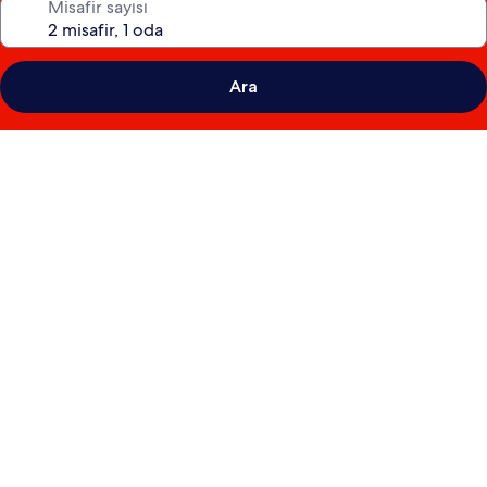
Misafir sayısı
Ara
Country
Inn
&
Suites