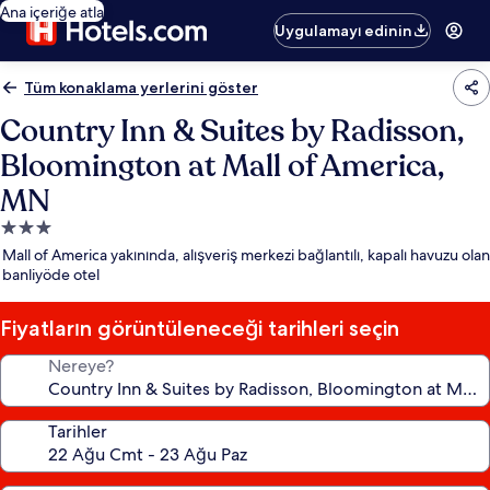
Ana içeriğe atla
Uygulamayı edinin
Tüm konaklama yerlerini göster
Country Inn & Suites by Radisson,
Bloomington at Mall of America,
MN
3.0
yıldızlı
Mall of America yakınında, alışveriş merkezi bağlantılı, kapalı havuzu olan
konaklama
banliyöde otel
yeri
Fiyatların görüntüleneceği tarihleri seçin
Nereye?
Tarihler