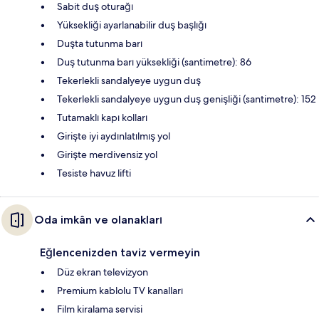
Sabit duş oturağı
Yüksekliği ayarlanabilir duş başlığı
Duşta tutunma barı
Duş tutunma barı yüksekliği (santimetre): 86
Tekerlekli sandalyeye uygun duş
Tekerlekli sandalyeye uygun duş genişliği (santimetre): 152
Tutamaklı kapı kolları
Girişte iyi aydınlatılmış yol
Girişte merdivensiz yol
Tesiste havuz lifti
Oda imkân ve olanakları
Eğlencenizden taviz vermeyin
Düz ekran televizyon
Premium kablolu TV kanalları
Film kiralama servisi