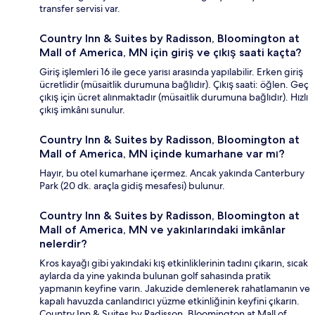
transfer servisi var.
Country Inn & Suites by Radisson, Bloomington at
Mall of America, MN için giriş ve çıkış saati kaçta?
Giriş işlemleri 16 ile gece yarısı arasında yapılabilir. Erken giriş
ücretlidir (müsaitlik durumuna bağlıdır). Çıkış saati: öğlen. Geç
çıkış için ücret alınmaktadır (müsaitlik durumuna bağlıdır). Hızlı
çıkış imkânı sunulur.
Country Inn & Suites by Radisson, Bloomington at
Mall of America, MN içinde kumarhane var mı?
Hayır, bu otel kumarhane içermez. Ancak yakında Canterbury
Park (20 dk. araçla gidiş mesafesi) bulunur.
Country Inn & Suites by Radisson, Bloomington at
Mall of America, MN ve yakınlarındaki imkânlar
nelerdir?
Kros kayağı gibi yakındaki kış etkinliklerinin tadını çıkarın, sıcak
aylarda da yine yakında bulunan golf sahasında pratik
yapmanın keyfine varın. Jakuzide demlenerek rahatlamanın ve
kapalı havuzda canlandırıcı yüzme etkinliğinin keyfini çıkarın.
Country Inn & Suites by Radisson, Bloomington at Mall of