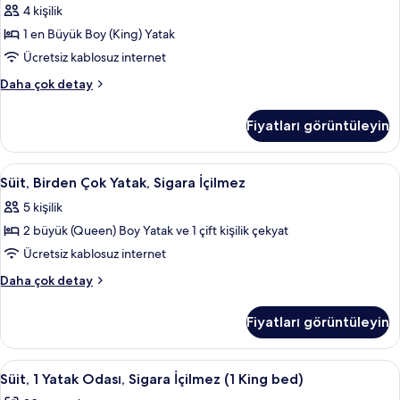
daha
Büyük
4 kişilik
fazla
(King)
detay
1 en Büyük Boy (King) Yatak
Boy
Ücretsiz kablosuz internet
Yatak,
Premium
Daha çok detay
Sigara
Süit,
İçilmez
1
Fiyatları görüntüleyin
En
için
Büyük
tüm
(King)
Süit,
Kaliteli yatak takımı, odada kasa, masa
fotoğrafları
5
Boy
Süit, Birden Çok Yatak, Sigara İçilmez
Birden
görün
Yatak,
5 kişilik
Sigara
Çok
İçilmez
2 büyük (Queen) Boy Yatak ve 1 çift kişilik çekyat
Yatak,
hakkında
Sigara
Ücretsiz kablosuz internet
daha
İçilmez
fazla
Süit,
Daha çok detay
detay
için
Birden
Çok
tüm
Fiyatları görüntüleyin
Yatak,
fotoğrafları
Sigara
görün
İçilmez
Süit,
Kaliteli yatak takımı, odada kasa, masa
6
hakkında
Süit, 1 Yatak Odası, Sigara İçilmez (1 King bed)
1
daha