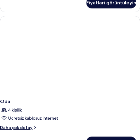
Fiyatları görüntüleyin
(Queen)
fotoğrafları
Boy
görün
Yatak,
Sigara
İçilmez
hakkında
daha
fazla
detay
Oda
4 kişilik
Ücretsiz kablosuz internet
Oda
Daha çok detay
hakkında
daha