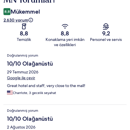
MN Yorumları
Mükemmel
8,8
2.630 yorum
8,8
8,8
9,2
Temizlik
Konaklama yeri imkân
Personel ve servis
ve özellikleri
Yorumlar
Doğrulanmış yorum
10/10 Olağanüstü
29 Temmuz 2026
Google ile çevir
Great hotel and staff; very close to the mall!
Charrlote, 3 gecelik seyahat
Doğrulanmış yorum
10/10 Olağanüstü
2 Ağustos 2026