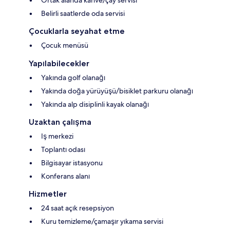
Ortak alanda kahve/çay servisi
Belirli saatlerde oda servisi
Çocuklarla seyahat etme
Çocuk menüsü
Yapılabilecekler
Yakında golf olanağı
Yakında doğa yürüyüşü/bisiklet parkuru olanağı
Yakında alp disiplinli kayak olanağı
Uzaktan çalışma
Iş merkezi
Toplantı odası
Bilgisayar istasyonu
Konferans alanı
Hizmetler
24 saat açık resepsiyon
Kuru temizleme/çamaşır yıkama servisi