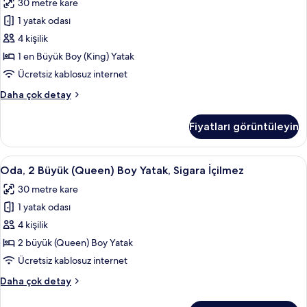
30 metre kare
fazla
Yatak
detay
1 yatak odası
Odası,
Sigara
4 kişilik
İçilmez
1 en Büyük Boy (King) Yatak
(1
Ücretsiz kablosuz internet
King
Süit,
Daha çok detay
bed)
1
için
Yatak
Fiyatları görüntüleyin
Odası,
tüm
Sigara
fotoğrafları
İçilmez
Oda,
Kaliteli yatak takımı, odada kasa, masa
görün
4
(1
Oda, 2 Büyük (Queen) Boy Yatak, Sigara İçilmez
2
King
30 metre kare
bed)
Büyük
hakkında
1 yatak odası
(Queen)
daha
Boy
4 kişilik
fazla
Yatak,
detay
2 büyük (Queen) Boy Yatak
Sigara
Ücretsiz kablosuz internet
İçilmez
Oda,
Daha çok detay
için
2
tüm
Büyük