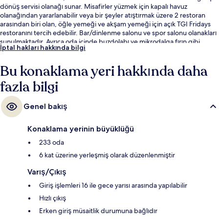
dönüş servisi olanağı sunar. Misafirler yüzmek için kapalı havuz
olanağından yararlanabilir veya bir şeyler atıştırmak üzere 2 restoran
arasından biri olan, öğle yemeği ve akşam yemeği için açık TGI Fridays
restoranını tercih edebilir. Bar/dinlenme salonu ve spor salonu olanakları
sunulmaktadır. Ayrıca oda içinde buzdolabı ve mikrodalga fırın gibi
İptal hakları hakkında bilgi
kolaylıklar mevcuttur. Yardıma hazır personel ve kahvaltı misafirlerden
tam not alıyor. Toplu taşıma yakındadır, Mall of America İstasyonu 6
Bu konaklama yeri hakkında daha
dakikalık ve 28th Avenue İstasyonu 13 dakikalık yürüme mesafesinde
bulunur.
fazla bilgi
Genel bakış
Konaklama yerinin büyüklüğü
233 oda
6 kat üzerine yerleşmiş olarak düzenlenmiştir
Varış/Çıkış
Giriş işlemleri 16 ile gece yarısı arasında yapılabilir
Hızlı çıkış
Erken giriş müsaitlik durumuna bağlıdır