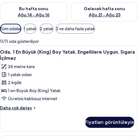
Bu hafta sonu için müsaitliği kontrol et Ağu 14 - Ağu 16
Önümüzdeki hafta sonu için mü
Bu hafta sonu
Gelecek hafta sonu
Ağu 14 - Ağu 16
Ağu 21 - Ağu 23
Odalar
Tüm odalar
1 yatak
2 yatak
3 ve daha fazla yatak
için
mevcut
11/11 oda gösteriliyor
filtreler
Oda,
Oda, 1 En Büyük (King) Boy Yatak, Engel
4
Oda, 1 En Büyük (King) Boy Yatak, Engellilere Uygun, Sigara
1
İçilmez
En
26 metre kare
Büyük
1 yatak odası
(King)
2 kişilik
Boy
Yatak,
1 en Büyük Boy (King) Yatak
Engellilere
Ücretsiz kablosuz internet
Uygun,
Oda,
Daha çok detay
Sigara
1
İçilmez
En
Fiyatları görüntüleyin
Büyük
için
(King)
tüm
Boy
Kaliteli yatak takımı, odada kasa, masa