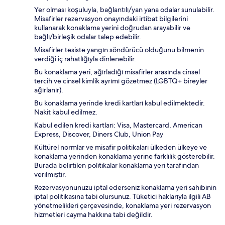
Yer olması koşuluyla, bağlantılı/yan yana odalar sunulabilir.
Misafirler rezervasyon onayındaki irtibat bilgilerini
kullanarak konaklama yerini doğrudan arayabilir ve
bağlı/birleşik odalar talep edebilir.
Misafirler tesiste yangın söndürücü olduğunu bilmenin
verdiği iç rahatlığıyla dinlenebilir.
Bu konaklama yeri, ağırladığı misafirler arasında cinsel
tercih ve cinsel kimlik ayrımı gözetmez (LGBTQ+ bireyler
ağırlanır).
Bu konaklama yerinde kredi kartları kabul edilmektedir.
Nakit kabul edilmez.
Kabul edilen kredi kartları: Visa, Mastercard, American
Express, Discover, Diners Club, Union Pay
Kültürel normlar ve misafir politikaları ülkeden ülkeye ve
konaklama yerinden konaklama yerine farklılık gösterebilir.
Burada belirtilen politikalar konaklama yeri tarafından
verilmiştir.
Rezervasyonunuzu iptal ederseniz konaklama yeri sahibinin
iptal politikasına tabi olursunuz. Tüketici haklarıyla ilgili AB
yönetmelikleri çerçevesinde, konaklama yeri rezervasyon
hizmetleri cayma hakkına tabi değildir.