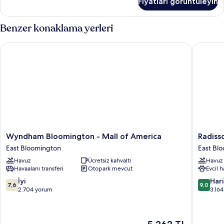
Fiyatları görüntüleyin
fazla
detay
Benzer konaklama yerleri
Wyndham Bloomington - Mall of America
Radisson
Wyndham
Radisso
Wyndham Bloomington - Mall of America
Radiss
Bloomington
Blu
East Bloomington
East Bl
-
Mall
Havuz
Ücretsiz kahvaltı
Havuz
Mall
of
Havaalanı transferi
Otopark mevcut
Evcil 
of
America
America
East
10
10
İyi
Har
7,6
9,0
East
Bloomin
üzerinden
üzerind
2.704 yorum
3.16
Bloomington
7.6,
9.0,
İyi,
Harika,
2.704
3.164
Güncel