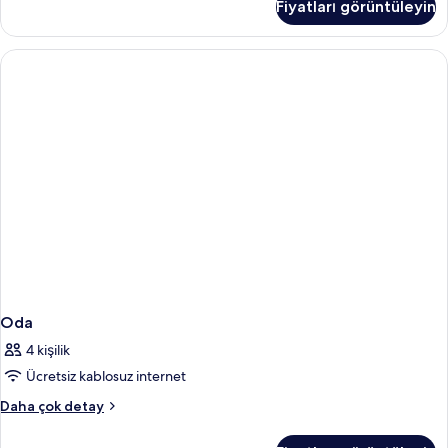
Fiyatları görüntüleyin
fazla
detay
Oda
4 kişilik
Ücretsiz kablosuz internet
Oda
Daha çok detay
hakkında
daha