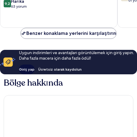
üzerind
Free
61 y
10
Harika
9,2
7.6,
Parking
üzerinden
63 yorum
İyi,
Centro
9.2,
61
/
Harika,
yorum
Baixa
63
yorum
Benzer konaklama yerlerini karşılaştırın
Uygun indirimleri ve avantajları görüntülemek için giriş yapın.
Daha fazla macera için daha fazla ödül!
Giriş yap
Ücretsiz olarak kaydolun
Bölge hakkında