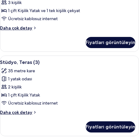
Yatak
3 kişilik
ve
1 çift Kişilik Yatak ve 1 tek kişilik çekyat
Çekyat
Ücretsiz kablosuz internet
(2)
Stüdyo,
Daha çok detay
için
1
tüm
Çift
Fiyatları görüntüleyin
Kişilik
fotoğrafları
Yatak
görün
ve
Stüdyo,
Stüdyo, Teras (3) | Oturma alanı | Kabl
19
Çekyat
Stüdyo, Teras (3)
Teras
(2)
35 metre kare
hakkında
(3)
daha
1 yatak odası
için
fazla
tüm
2 kişilik
detay
fotoğrafları
1 çift Kişilik Yatak
görün
Ücretsiz kablosuz internet
Stüdyo,
Daha çok detay
Teras
(3)
Fiyatları görüntüleyin
hakkında
daha