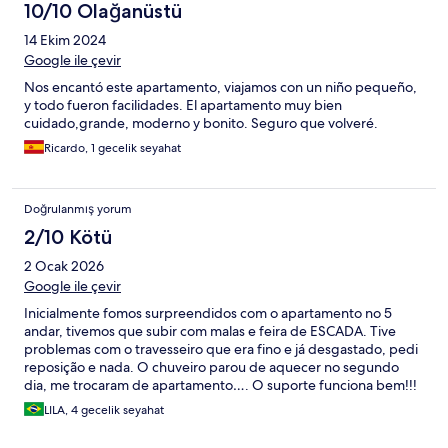
10/10 Olağanüstü
14 Ekim 2024
Google ile çevir
Nos encantó este apartamento, viajamos con un niño pequeño,
y todo fueron facilidades. El apartamento muy bien
cuidado,grande, moderno y bonito. Seguro que volveré.
Ricardo, 1 gecelik seyahat
Doğrulanmış yorum
2/10 Kötü
2 Ocak 2026
Google ile çevir
Inicialmente fomos surpreendidos com o apartamento no 5
andar, tivemos que subir com malas e feira de ESCADA. Tive
problemas com o travesseiro que era fino e já desgastado, pedi
reposição e nada. O chuveiro parou de aquecer no segundo
dia, me trocaram de apartamento…. O suporte funciona bem!!!
Vagabde garagem tem facul na rua a baixo custo. O
LILA, 4 gecelik seyahat
apartamento é grande, bem equipado….