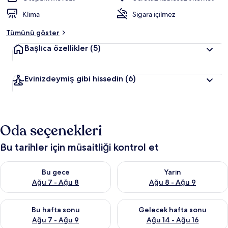
Klima
Sigara içilmez
Tümünü göster
Başlıca özellikler
(5)
Evinizdeymiş gibi hissedin
(6)
Oda seçenekleri
Bu tarihler için müsaitliği kontrol et
Bu gece için müsaitliği kontrol et Ağu 7 - Ağu 8
Yarın için müsaitliği kontrol e
Bu gece
Yarın
Ağu 7 - Ağu 8
Ağu 8 - Ağu 9
Bu hafta sonu için müsaitliği kontrol et Ağu 7 - Ağu 9
Önümüzdeki hafta sonu için müs
Bu hafta sonu
Gelecek hafta sonu
Ağu 7 - Ağu 9
Ağu 14 - Ağu 16