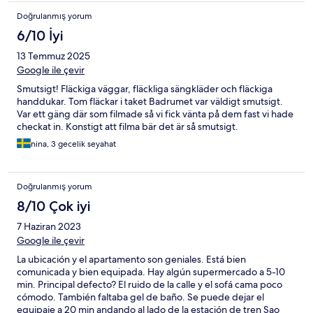
Doğrulanmış yorum
6/10 İyi
13 Temmuz 2025
Google ile çevir
Smutsigt! Fläckiga väggar, fläckliga sängkläder och fläckiga
handdukar. Tom fläckar i taket Badrumet var väldigt smutsigt.
Var ett gäng där som filmade så vi fick vänta på dem fast vi hade
checkat in. Konstigt att filma bär det är så smutsigt.
nina, 3 gecelik seyahat
Doğrulanmış yorum
8/10 Çok iyi
7 Haziran 2023
Google ile çevir
La ubicación y el apartamento son geniales. Está bien
comunicada y bien equipada. Hay algún supermercado a 5-10
min. Principal defecto? El ruido de la calle y el sofá cama poco
cómodo. También faltaba gel de baño. Se puede dejar el
equipaje a 20 min andando al lado de la estación de tren Sao