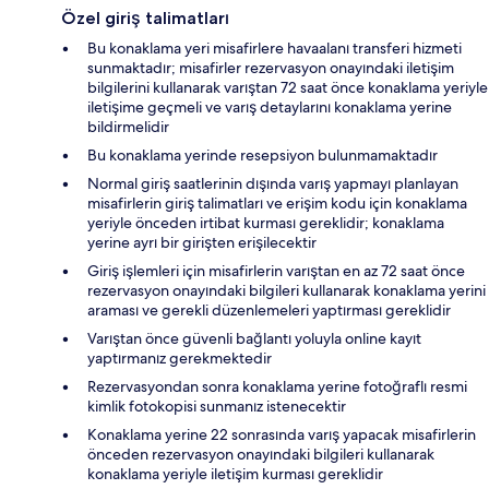
Özel giriş talimatları
Bu konaklama yeri misafirlere havaalanı transferi hizmeti
sunmaktadır; misafirler rezervasyon onayındaki iletişim
bilgilerini kullanarak varıştan 72 saat önce konaklama yeriyle
iletişime geçmeli ve varış detaylarını konaklama yerine
bildirmelidir
Bu konaklama yerinde resepsiyon bulunmamaktadır
Normal giriş saatlerinin dışında varış yapmayı planlayan
misafirlerin giriş talimatları ve erişim kodu için konaklama
yeriyle önceden irtibat kurması gereklidir; konaklama
yerine ayrı bir girişten erişilecektir
Giriş işlemleri için misafirlerin varıştan en az 72 saat önce
rezervasyon onayındaki bilgileri kullanarak konaklama yerini
araması ve gerekli düzenlemeleri yaptırması gereklidir
Varıştan önce güvenli bağlantı yoluyla online kayıt
yaptırmanız gerekmektedir
Rezervasyondan sonra konaklama yerine fotoğraflı resmi
kimlik fotokopisi sunmanız istenecektir
Konaklama yerine 22 sonrasında varış yapacak misafirlerin
önceden rezervasyon onayındaki bilgileri kullanarak
konaklama yeriyle iletişim kurması gereklidir