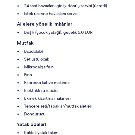
24 saat havaalanı gidiş-dönüş servisi (ücretli)
Istek üzerine havaalanı servisi
Ailelere yönelik imkânlar
Beşik (çocuk yatağı): gecelik 6.0 EUR
Mutfak
Buzdolabı
Set üstü ocak
Mikrodalga fırın
Fırın
Espresso kahve makinesi
Elektrikli su ısıtıcısı
Ekmek kızartma makinesi
Tencere seti/tabaklar/mutfak aletleri
Dondurucu
Yatak odaları
Kaliteli yatak takımı