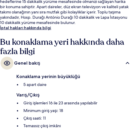
hedeflerine 15 dakikalık yürüme mesafesinde olmanızı sağlayan harika
bir konuma sahiptir. Apart daireler, düz ekran televizyon ve kaliteli yatak
takımı olanağının yanı sıra mutfak gibi kolaylıklar içerir. Toplu taşıma
yakındadır, Hosp. Durağı António Durağı 10 dakikalık ve Lapa İstasyonu
10 dakikalık yürüme mesafesinde bulunur.
İptal hakları hakkında bilgi
Bu konaklama yeri hakkında daha
fazla bilgi
Genel bakış
Konaklama yerinin büyüklüğü
5 apart daire
Varış/Çıkış
Giriş işlemleri 16 ile 23 arasında yapılabilir
Minimum giriş yaşı: 18
Çıkış saati: 11
Temassız çıkış imkânı