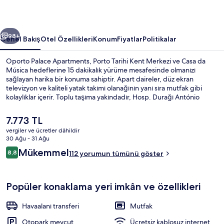
ceki
Sonraki
98+
Genel Bakış
Otel Özellikleri
Konum
Fiyatlar
Politikalar
Oporto Palace Apartments, Porto Tarihi Kent Merkezi ve Casa da
Música hedeflerine 15 dakikalık yürüme mesafesinde olmanızı
sağlayan harika bir konuma sahiptir. Apart daireler, düz ekran
televizyon ve kaliteli yatak takımı olanağının yanı sıra mutfak gibi
kolaylıklar içerir. Toplu taşıma yakındadır, Hosp. Durağı António
Durağı 10 dakikalık ve Lapa İstasyonu 10 dakikalık yürüme
mesafesinde bulunur.
Şu
7.773 TL
anki
vergiler ve ücretler dâhildir
fiyat
30 Ağu - 31 Ağu
Apart Daire, 1 Yatak Odası, Teras (5) |
7.773 TL
Yorumlar
Mükemmel
8,8
112 yorumun tümünü göster
8,8/10
Popüler konaklama yeri imkân ve özellikleri
Havaalanı transferi
Mutfak
Otopark mevcut
Ücretsiz kablosuz internet