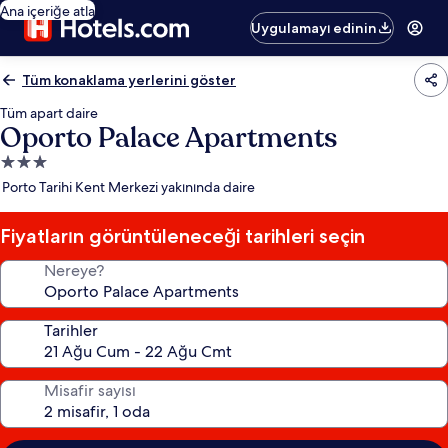
Ana içeriğe atla
Uygulamayı edinin
Tüm konaklama yerlerini göster
Tüm apart daire
Oporto Palace Apartments
3.0
yıldızlı
Porto Tarihi Kent Merkezi yakınında daire
konaklama
yeri
Fiyatların görüntüleneceği tarihleri seçin
Nereye?
Tarihler
Misafir sayısı