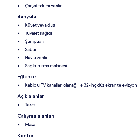
Çarşaf takımı verilir
Banyolar
Küvet veya duş
Tuvalet kâğıdı
Şampuan
Sabun
Havlu verilir
Saç kurutma makinesi
Eğlence
Kablolu TV kanalları olanağı ile 32-inç düz ekran televizyon
Açık alanlar
Teras
Çalışma alanları
Masa
Konfor