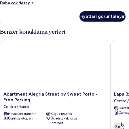
Apart
Daha çok detay
tüm
Daire,
fotoğrafları
1
Fiyatları görüntüleyin
Yatak
görün
Odası,
Teras
Benzer konaklama yerleri
(5)
hakkında
Apartment Alegria Street by Sweet Porto - Free Parking
Lapa 32
daha
fazla
detay
Apartment
Lapa
Apartment Alegria Street by Sweet Porto -
Lapa 3
Alegria
32
Free Parking
Centro /
Street
Centro
Centro / Baixa
Havaal
by
/
Çamaş
Sweet
Havaalanı transferi
Küçük mutfak
Baixa
Ücretsiz otopark
Ücretsiz kablosuz
Porto
internet
10
-
İyi
7,6