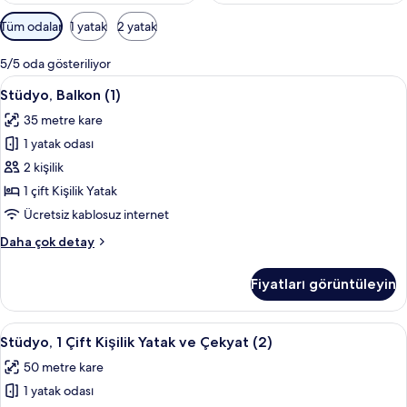
Odalar
Tüm odalar
1 yatak
2 yatak
için
mevcut
5/5 oda gösteriliyor
filtreler
Stüdyo,
Stüdyo, Balkon (1) | Oturma alanı | Ka
14
Stüdyo, Balkon (1)
Balkon
35 metre kare
(1)
1 yatak odası
için
tüm
2 kişilik
fotoğrafları
1 çift Kişilik Yatak
görün
Ücretsiz kablosuz internet
Stüdyo,
Daha çok detay
Balkon
(1)
Fiyatları görüntüleyin
hakkında
daha
fazla
Stüdyo,
Stüdyo, 1 Çift Kişilik Yatak ve Çekyat 
19
detay
Stüdyo, 1 Çift Kişilik Yatak ve Çekyat (2)
1
50 metre kare
Çift
1 yatak odası
Kişilik