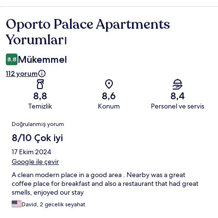
Oporto Palace Apartments
Yorumlar
Yorumları
Mükemmel
8,8
112 yorum
8,8
8,6
8,4
Temizlik
Konum
Personel ve servis
Yorumlar
Doğrulanmış yorum
8/10 Çok iyi
17 Ekim 2024
Google ile çevir
A clean modern place in a good area . Nearby was a great
coffee place for breakfast and also a restaurant that had great
smells, enjoyed our stay
David, 2 gecelik seyahat