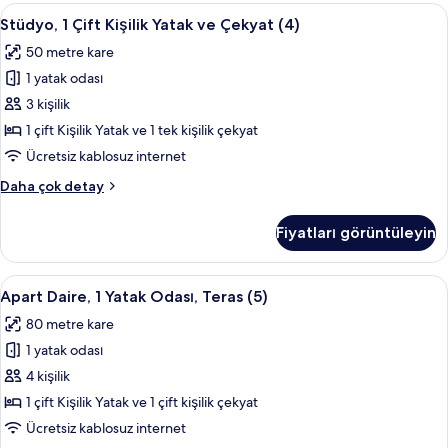
fazla
Stüdyo,
Stüdyo, 1 Çift Kişilik Yatak ve Çekyat (4
20
detay
Stüdyo, 1 Çift Kişilik Yatak ve Çekyat (4)
1
50 metre kare
Çift
1 yatak odası
Kişilik
Yatak
3 kişilik
ve
1 çift Kişilik Yatak ve 1 tek kişilik çekyat
Çekyat
Ücretsiz kablosuz internet
(4)
Stüdyo,
Daha çok detay
için
1
tüm
Çift
Fiyatları görüntüleyin
Kişilik
fotoğrafları
Yatak
görün
ve
Apart
Apart Daire, 1 Yatak Odası, Teras (5) |
29
Çekyat
Apart Daire, 1 Yatak Odası, Teras (5)
Daire,
(4)
80 metre kare
hakkında
1
daha
1 yatak odası
Yatak
fazla
Odası,
4 kişilik
detay
Teras
1 çift Kişilik Yatak ve 1 çift kişilik çekyat
(5)
Ücretsiz kablosuz internet
için