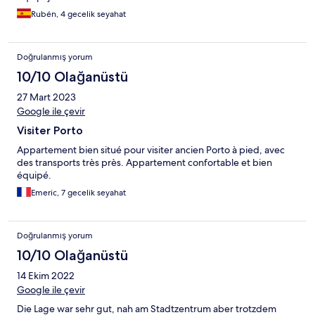
Bento. Por lo demás, satisfechos y recomendable.
Rubén, 4 gecelik seyahat
Doğrulanmış yorum
10/10 Olağanüstü
27 Mart 2023
Google ile çevir
Visiter Porto
Appartement bien situé pour visiter ancien Porto à pied, avec
des transports très près. Appartement confortable et bien
équipé.
Emeric, 7 gecelik seyahat
Doğrulanmış yorum
10/10 Olağanüstü
14 Ekim 2022
Google ile çevir
Die Lage war sehr gut, nah am Stadtzentrum aber trotzdem