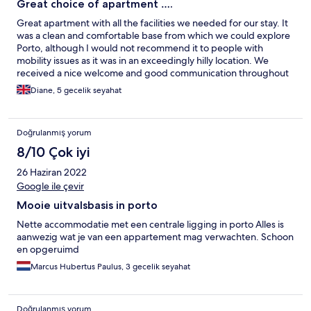
Great choice of apartment ….
Great apartment with all the facilities we needed for our stay. It
was a clean and comfortable base from which we could explore
Porto, although I would not recommend it to people with
mobility issues as it was in an exceedingly hilly location. We
received a nice welcome and good communication throughout
our stay.
Diane, 5 gecelik seyahat
Doğrulanmış yorum
8/10 Çok iyi
26 Haziran 2022
Google ile çevir
Mooie uitvalsbasis in porto
Nette accommodatie met een centrale ligging in porto Alles is
aanwezig wat je van een appartement mag verwachten. Schoon
en opgeruimd
Marcus Hubertus Paulus, 3 gecelik seyahat
Doğrulanmış yorum