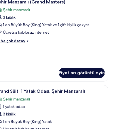
nzaralı
hir Manzaralı (Grand Masters)
asters)
Şehir manzaralı
kkında
n
ha
3 kişilik
üyük
zla
1 en Büyük Boy (King) Yatak ve 1 çift kişilik çekyat
King)
tay
oy
Ücretsiz kablosuz internet
atak
rand
ha çok detay
e
a,
ekyat,
ehir
yük
anzaralı
ing)
Grand
oy
Fiyatları görüntüleyin
tak
asters)
in
 dekore edilmiş
 Manzaralı | Ses yalıtımı, ücretsiz kablosuz İnternet, ayrı ayrı dekore edilmiş
kyat,
rand
Televizyon, film kiralama servisi
2
and Süit, 1 Yatak Odası, Şehir Manzaralı
üm
hir
it,
nzaralı
otoğrafları
Şehir manzaralı
rand
örün
1 yatak odası
atak
sters)
kkında
dası,
3 kişilik
ha
ehir
1 en Büyük Boy (King) Yatak
zla
anzaralı
tay
Ücretsiz kablosuz internet