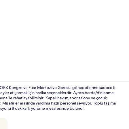
İçerik üretic
COEX Kongre ve Fuar Merkezi ve Garosu-gil hedeflerine sadece 5
şeyler atıştırmak için harika seçeneklerdir. Ayrıca barda/dinlenme
a ile rahatlayabilirsiniz. Kapalı havuz, spor salonu ve çocuk
Dinlenme sa
r. Misafirler arasında yardıma hazır personel seviliyor. Toplu taşıma
tasyonu 8 dakikalık yürüme mesafesinde bulunur.