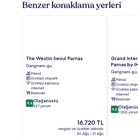
Benzer konaklama yerleri
Beds)
Manzaralı
(Grand
için
Masters
The Westin Seoul Parnas
Grand InterCo
tüm
Suite,
fotoğrafları
2
Queen
görün
Beds)
hakkında
daha
fazla
The
Grand
The Westin Seoul Parnas
Grand Inter
detay
Westin
InterContinen
Parnas by I
Gangnam-gu
Seoul
Seoul
Gangnam-gu
Havuz
Parnas
Parnas
Ücretsiz otopark
Gangnam-
by
Havuz
Ücretsiz kablosuz
Ücretsiz otop
gu
IHG
internet
Ücretsiz kabl
Gangnam-
Restoran
internet
gu
Restoran
10
Olağanüstü
9,4
üzerinden
227 yorum
10
Olağanü
9,6
9.4,
üzerinden
1.002 yoru
Olağanüstü,
9.6,
Güncel
16.720 TL
227
Olağanüstü,
fiyat:
yorum
1.002
vergiler ve ücretler dâhildir
16.720 TL
30 Ağu - 31 Ağu
yorum