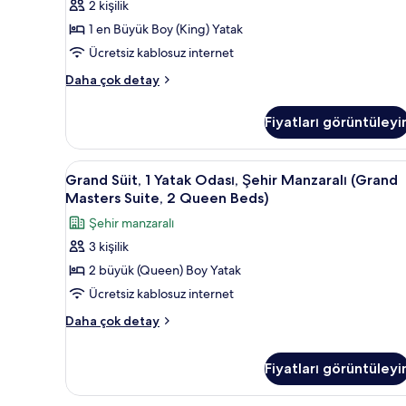
2 kişilik
Şehir
1 en Büyük Boy (King) Yatak
Manzaralı
Ücretsiz kablosuz internet
(State)
için
Oda,
Daha çok detay
1
tüm
En
fotoğrafları
Fiyatları görüntüleyi
Büyük
görün
(King)
Boy
Grand
Grand Süit, 1 Yatak Odası, Şehi
2
Yatak,
Grand Süit, 1 Yatak Odası, Şehir Manzaralı (Grand
Süit,
Şehir
Masters Suite, 2 Queen Beds)
Manzaralı
1
Şehir manzaralı
(State)
Yatak
hakkında
3 kişilik
Odası,
daha
2 büyük (Queen) Boy Yatak
Şehir
fazla
detay
Manzaralı
Ücretsiz kablosuz internet
(Grand
Grand
Daha çok detay
Masters
Süit,
1
Suite,
Fiyatları görüntüleyi
Yatak
2
Odası,
Queen
Şehir