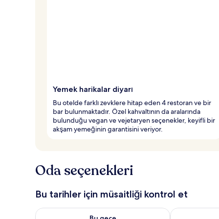
a
n
a
l
a
n
y
e
Yemek harikalar diyarı
r
l
Bu otelde farklı zevklere hitap eden 4 restoran ve bir
e
bar bulunmaktadır. Özel kahvaltının da aralarında
r
bulunduğu vegan ve vejetaryen seçenekler, keyifli bir
d
akşam yemeğinin garantisini veriyor.
e
n
b
Oda seçenekleri
i
r
i
Bu tarihler için müsaitliği kontrol et
Bu gece için müsaitliği kontrol et Ağu 7 - Ağu 8
Yarın için müs
Bu gece