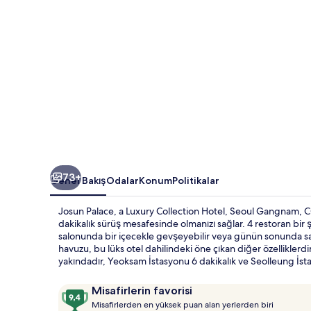
Gangnam
için
fotoğraf
galerisi
73+
Genel Bakış
Odalar
Konum
Politikalar
Josun Palace, a Luxury Collection Hotel, Seoul Gangnam, 
dakikalık sürüş mesafesinde olmanızı sağlar. 4 restoran bir 
salonunda bir içecekle gevşeyebilir veya günün sonunda saun
havuzu, bu lüks otel dahilindeki öne çıkan diğer özelliklerdi
yakındadır, Yeoksam İstasyonu 6 dakikalık ve Seolleung İs
Yorumlar
10
Misafirlerin favorisi
M
üzerinden
Misafirlerden en yüksek puan alan yerlerden biri