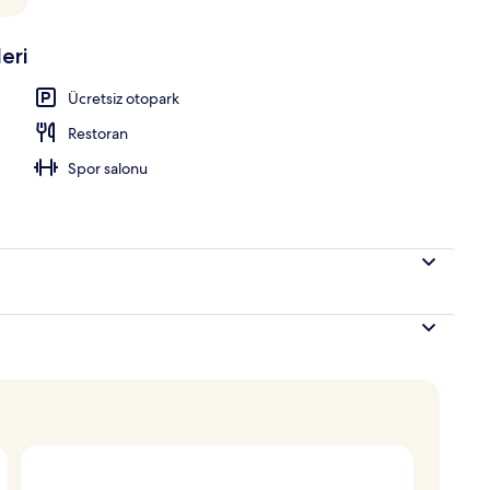
e havuzu
eri
Ücretsiz otopark
Restoran
Spor salonu