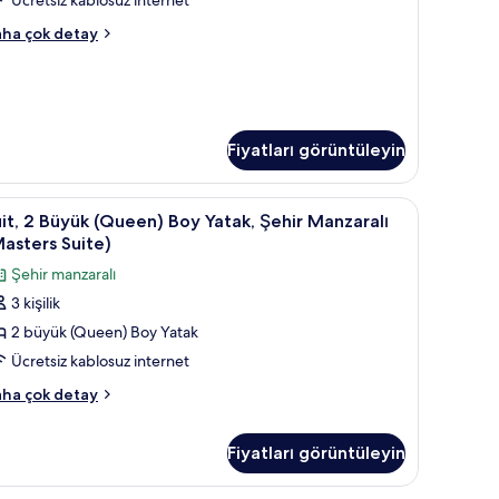
in
rand
ha çok detay
üm
it,
otoğrafları
tak
örün
ası,
hir
Fiyatları görüntüleyin
nzaralı
kkında
ha
uz İnternet, ayrı ayrı dekore edilmiş
, ayrı ayrı dekore edilmiş
it,
Süit, 2 Büyük (Queen) Boy Yatak, Şehir Manzaral
zla
2
it, 2 Büyük (Queen) Boy Yatak, Şehir Manzaralı
tay
asters Suite)
üyük
Şehir manzaralı
Queen)
3 kişilik
oy
2 büyük (Queen) Boy Yatak
atak,
ehir
Ücretsiz kablosuz internet
anzaralı
it,
ha çok detay
Masters
yük
uite)
Fiyatları görüntüleyin
ueen)
in
oy
üm
tak,