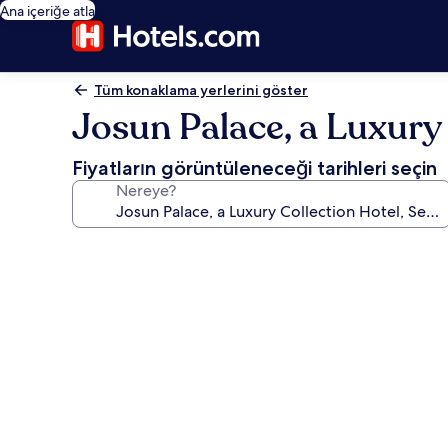
Ana içeriğe atla
Tüm konaklama yerlerini göster
Josun Palace, a Luxury
Fiyatların görüntüleneceği tarihleri seçin
Nereye?
Josun
Palace,
a
Luxury
Collection
Hotel,
Seoul