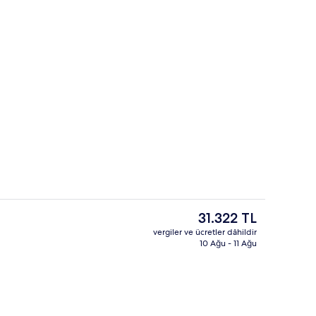
Dinlenme salonu
isi videosu - HelloHa tarafından gönderildi
Şu
31.322 TL
anki
vergiler ve ücretler dâhildir
fiyat
10 Ağu - 11 Ağu
lonu
Dış mekân
31.322 TL