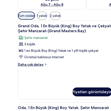
Ağu 7 - Ağu 8
A
Odalar
Tüm odalar
1 yatak
2 yatak
için
Grand
Grand Oda, 1 En Büyük (King) Bo
mevcut
2
Grand Oda, 1 En Büyük (King) Boy Yatak ve Çekyat
Oda,
filtreler
Şehir Manzaralı (Grand Masters Bay)
1
Şehir manzaralı
En
3 kişilik
Büyük
1 en Büyük Boy (King) Yatak ve 1 çift kişilik çekyat
(King)
Boy
Ücretsiz kablosuz internet
Yatak
Grand
Daha çok detay
ve
Oda,
1
Çekyat,
En
Şehir
Büyük
Manzaralı
(King)
(Grand
Boy
Fiyatları görüntüleyi
Yatak
Masters
ve
Bay)
Çekyat,
Oda,
Oda, 1 En Büyük (King) Boy Yata
2
Oda, 1 En Büyük (King) Boy Yatak, Şehir Manzaralı
için
Şehir
1