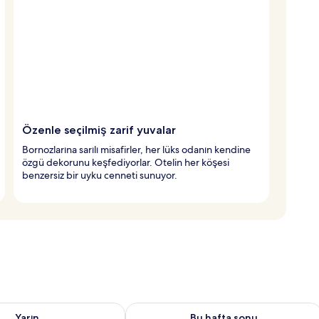
Özenle seçilmiş zarif yuvalar
Bornozlarına sarılı misafirler, her lüks odanın kendine
özgü dekorunu keşfediyorlar. Otelin her köşesi
benzersiz bir uyku cenneti sunuyor.
aitliği kontrol et Ağu 8 - Ağu 9
Bu hafta sonu için müsaitliği kontrol 
Yarın
Bu hafta sonu