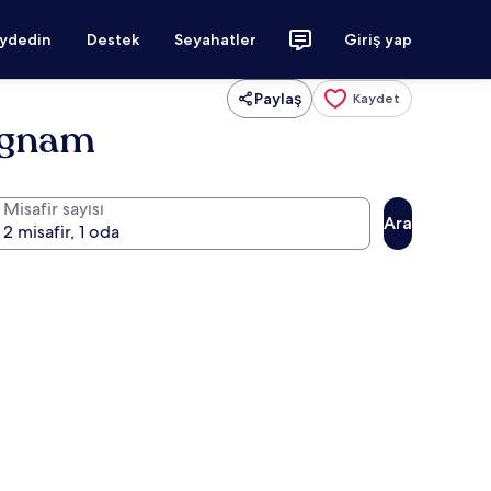
aydedin
Destek
Seyahatler
Giriş yap
Paylaş
Kaydet
angnam
Misafir sayısı
Ara