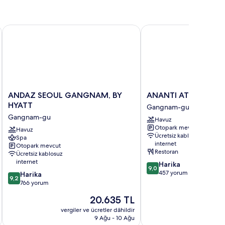
otoğrafları
hir
nzaralı
örün
asters
ANDAZ SEOUL GANGNAM, BY HYATT
ANANTI AT GANGNA
ite)
kkında
ha
zla
tay
ANDAZ
ANANTI
ANDAZ SEOUL GANGNAM, BY
ANANTI AT GANGN
SEOUL
AT
HYATT
Gangnam-gu
GANGNAM,
GANGNAM
Gangnam-gu
Havuz
BY
Gangnam-
Otopark mevcut
HYATT
Havuz
gu
Ücretsiz kablosuz
Spa
Gangnam-
internet
Otopark mevcut
gu
Restoran
Ücretsiz kablosuz
internet
10
Harika
9,0
üzerinden
457 yorum
10
Harika
9,2
9.0,
üzerinden
766 yorum
Harika,
9.2,
Güncel
20.635 TL
457
Harika,
fiyat:
yorum
766
vergiler ve ücretler dâhildir
vergiler v
20.635 TL
9 Ağu - 10 Ağu
yorum