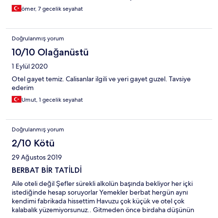
caresız kalıyor mesela soda bitti getırmıyorlar gunlerce bekledim
ömer, 7 gecelik seyahat
tatil bitti aoda hala otele gelmedi. Light içecek yok. Gıtmeyin
asla. Bütün otele gelenlerde benzer şikayetler vardı..
Doğrulanmış yorum
10/10 Olağanüstü
1 Eylül 2020
Otel gayet temiz. Calisanlar ilgili ve yeri gayet guzel. Tavsiye
ederim
Umut, 1 gecelik seyahat
Doğrulanmış yorum
2/10 Kötü
29 Ağustos 2019
BERBAT BİR TATİLDİ
Aile oteli değil Şefler sürekli alkolün başında bekliyor her içki
istediğinde hesap soruyorlar Yemekler berbat hergün aynı
kendimi fabrikada hissettim Havuzu çok küçük ve otel çok
kalabalık yüzemiyorsunuz.. Gitmeden önce birdaha düşünün