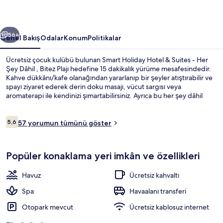
Her
Şey
ceki
Sonraki
Dâhil
56+
Genel Bakış
Odalar
Konum
Politikalar
için
Ücretsiz çocuk kulübü bulunan Smart Holiday Hotel & Suites - Her
fotoğraf
Şey Dâhil , Bitez Plajı hedefine 15 dakikalık yürüme mesafesindedir.
Kahve dükkânı/kafe olanağından yararlanıp bir şeyler atıştırabilir ve
galerisi
spayı ziyaret ederek derin doku masajı, vücut sargısı veya
aromaterapi ile kendinizi şımartabilirsiniz. Ayrıca bu her şey dâhil
otel; havuz kenarı barı, buhar odası ve sezonluk açık havuz
imkânlarını da içerir.
Yorumlar
5,6
57 yorumun tümünü göster
5,6/10
Dış mekân
Popüler konaklama yeri imkân ve özellikleri
Havuz
Ücretsiz kahvaltı
Spa
Havaalanı transferi
Otopark mevcut
Ücretsiz kablosuz internet