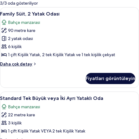
mevcut
3/3 oda gösteriliyor
filtreler
Family
Family Süit, 2 Yatak Odası | Kaliteli yat
8
Family Süit, 2 Yatak Odası
Süit,
Bahçe manzarası
2
90 metre kare
Yatak
Odası
2 yatak odası
için
6 kişilik
tüm
1 çift Kişilik Yatak, 2 tek Kişilik Yatak ve 1 tek kişilik çekyat
fotoğrafları
Family
Daha çok detay
görün
Süit,
2
Fiyatları görüntüleyin
Yatak
Odası
hakkında
Standard
Standard Tek Büyük veya İki Ayrı Yatakl
14
daha
Standard Tek Büyük veya İki Ayrı Yataklı Oda
Tek
fazla
Bahçe manzarası
detay
Büyük
22 metre kare
veya
İki
3 kişilik
Ayrı
1 çift Kişilik Yatak VEYA 2 tek Kişilik Yatak
Yataklı