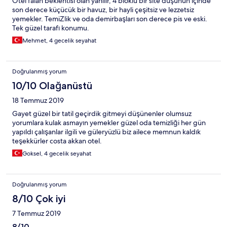
Otel falan beklentisi olan yanılır, 4 bloklu bir site düşünün içinde
son derece küçücük bir havuz, bir hayli çeşitsiz ve lezzetsiz
yemekler. TemiZlik ve oda demirbaşları son derece pis ve eski.
Tek güzel tarafı konumu.
Mehmet, 4 gecelik seyahat
Doğrulanmış yorum
10/10 Olağanüstü
18 Temmuz 2019
Gayet güzel bir tatil geçirdik gitmeyi düşünenler olumsuz
yorumlara kulak asmayın yemekler güzel oda temizliği her gün
yapıldı çalışanlar ilgili ve güleryüzlü biz ailece memnun kaldık
teşekkürler costa akkan otel.
Goksel, 4 gecelik seyahat
Doğrulanmış yorum
8/10 Çok iyi
7 Temmuz 2019
8/10