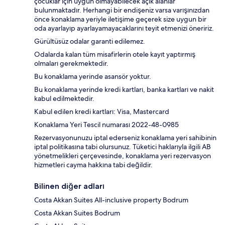
çocuklar için uygun olmayabilecek açık alanlar
bulunmaktadır. Herhangi bir endişeniz varsa varışınızdan
önce konaklama yeriyle iletişime geçerek size uygun bir
oda ayarlayıp ayarlayamayacaklarını teyit etmenizi öneririz.
Gürültüsüz odalar garanti edilemez.
Odalarda kalan tüm misafirlerin otele kayıt yaptırmış
olmaları gerekmektedir.
Bu konaklama yerinde asansör yoktur.
Bu konaklama yerinde kredi kartları, banka kartları ve nakit
kabul edilmektedir.
Kabul edilen kredi kartları: Visa, Mastercard
Konaklama Yeri Tescil numarası 2022-48-0985
Rezervasyonunuzu iptal ederseniz konaklama yeri sahibinin
iptal politikasına tabi olursunuz. Tüketici haklarıyla ilgili AB
yönetmelikleri çerçevesinde, konaklama yeri rezervasyon
hizmetleri cayma hakkına tabi değildir.
Bilinen diğer adları
Costa Akkan Suites All-inclusive property Bodrum
Costa Akkan Suites Bodrum