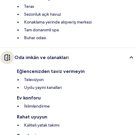
Teras
Sezonluk açık havuz
Konaklama yerinde alışveriş merkezi
Tam donanımlı spa
Buhar odası
Oda imkân ve olanakları
Eğlencenizden taviz vermeyin
Televizyon
Uydu yayını kanalları
Ev konforu
İklimlendirme
Rahat uyuyun
Kaliteli yatak takımı