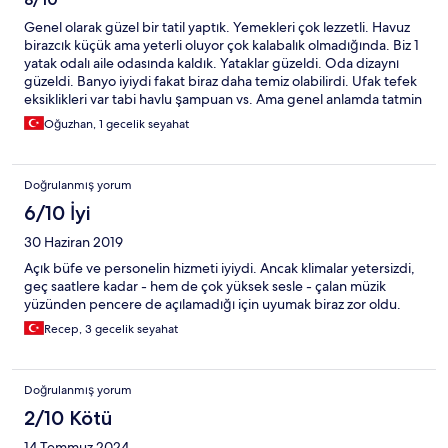
Genel olarak güzel bir tatil yaptık. Yemekleri çok lezzetli. Havuz
birazcık küçük ama yeterli oluyor çok kalabalık olmadığında. Biz 1
yatak odalı aile odasında kaldık. Yataklar güzeldi. Oda dizaynı
güzeldi. Banyo iyiydi fakat biraz daha temiz olabilirdi. Ufak tefek
eksiklikleri var tabi havlu şampuan vs. Ama genel anlamda tatmin
edici bir otel diyebilirim beklentiniz çok yüksek değilse. Turist
Oğuzhan, 1 gecelik seyahat
yoğunluktaydı zaten. Otelin etrafı açık olduğu için biraz rüzgar
rahatsız edebiliyor.
Doğrulanmış yorum
6/10 İyi
30 Haziran 2019
Açık büfe ve personelin hizmeti iyiydi. Ancak klimalar yetersizdi,
geç saatlere kadar - hem de çok yüksek sesle - çalan müzik
yüzünden pencere de açılamadığı için uyumak biraz zor oldu.
Recep, 3 gecelik seyahat
Doğrulanmış yorum
2/10 Kötü
14 Temmuz 2024