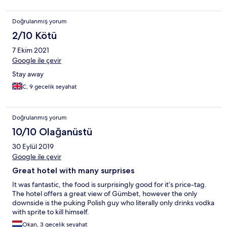
Doğrulanmış yorum
2/10 Kötü
7 Ekim 2021
Google ile çevir
Stay away
C, 9 gecelik seyahat
Doğrulanmış yorum
10/10 Olağanüstü
30 Eylül 2019
Google ile çevir
Great hotel with many surprises
It was fantastic, the food is surprisingly good for it’s price-tag.
The hotel offers a great view of Gümbet, however the only
downside is the puking Polish guy who literally only drinks vodka
with sprite to kill himself.
Okan, 3 gecelik seyahat