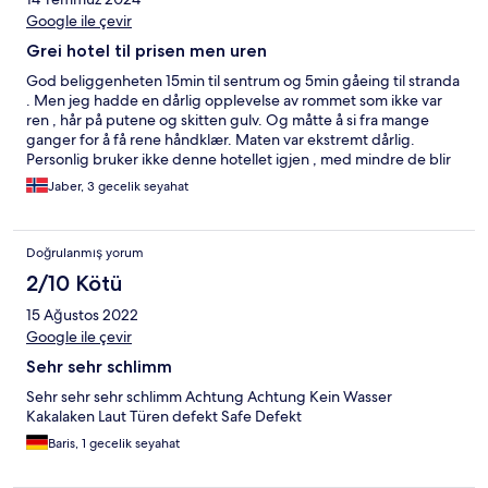
Google ile çevir
Grei hotel til prisen men uren
God beliggenheten 15min til sentrum og 5min gåeing til stranda
. Men jeg hadde en dårlig opplevelse av rommet som ikke var
ren , hår på putene og skitten gulv. Og måtte å si fra mange
ganger for å få rene håndklær. Maten var ekstremt dårlig.
Personlig bruker ikke denne hotellet igjen , med mindre de blir
bedre på det som er nevnt tidligere.
Jaber, 3 gecelik seyahat
Doğrulanmış yorum
2/10 Kötü
15 Ağustos 2022
Google ile çevir
Sehr sehr schlimm
Sehr sehr sehr schlimm Achtung Achtung Kein Wasser
Kakalaken Laut Türen defekt Safe Defekt
Baris, 1 gecelik seyahat