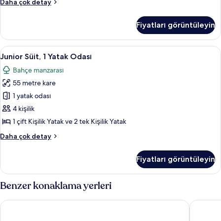
Standard
Daha çok detay
Oda
Tek
için
Büyük
Fiyatları görüntüleyin
veya
tüm
İki
fotoğrafları
Ayrı
Junior
Kaliteli yatak takımı, çarşaf takımı
görün
10
Yataklı
Junior Süit, 1 Yatak Odası
Süit,
Oda
Bahçe manzarası
hakkında
1
daha
55 metre kare
Yatak
fazla
Odası
1 yatak odası
detay
için
4 kişilik
tüm
1 çift Kişilik Yatak ve 2 tek Kişilik Yatak
fotoğrafları
Junior
Daha çok detay
görün
Süit,
1
Fiyatları görüntüleyin
Yatak
Odası
hakkında
Benzer konaklama yerleri
daha
fazla
Hotel Bleu Nuit Bodrum
Bodrum 
detay