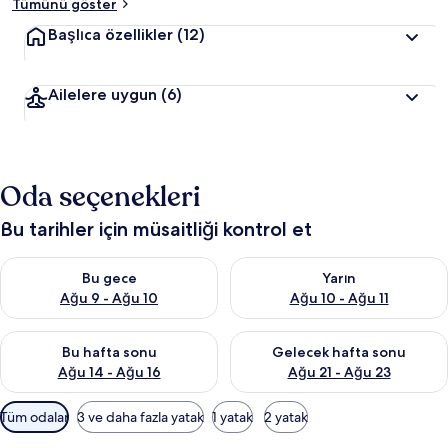
Tümünü göster
Başlıca özellikler
(12)
Ailelere uygun
(6)
Oda seçenekleri
Bu tarihler için müsaitliği kontrol et
Bu gece için müsaitliği kontrol et Ağu 9 - Ağu 10
Yarın için müsaitliği kontrol et
Bu gece
Yarın
Ağu 9 - Ağu 10
Ağu 10 - Ağu 11
Bu hafta sonu için müsaitliği kontrol et Ağu 14 - Ağu 16
Önümüzdeki hafta sonu için mü
Bu hafta sonu
Gelecek hafta sonu
Ağu 14 - Ağu 16
Ağu 21 - Ağu 23
Odalar
Tüm odalar
3 ve daha fazla yatak
1 yatak
2 yatak
için