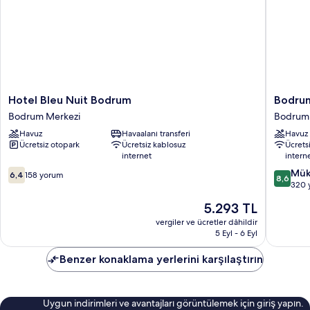
Hotel
Bodrum
Hotel Bleu Nuit Bodrum
Bodrum
Bleu
Beach
Bodrum Merkezi
Bodrum 
Nuit
Resort
Havuz
Havaalanı transferi
Havuz
Bodrum
Bodrum
Ücretsiz otopark
Ücretsiz kablosuz
Ücrets
Bodrum
Merkezi
internet
intern
Merkezi
10
10
Mük
6,4
158 yorum
8,6
üzerinden
üzerind
320 
6.4,
8.6,
Güncel
5.293 TL
158
Mükemm
fiyat:
yorum
320
vergiler ve ücretler dâhildir
5.293 TL
5 Eyl - 6 Eyl
yorum
Benzer konaklama yerlerini karşılaştırın
Uygun indirimleri ve avantajları görüntülemek için giriş yapın.