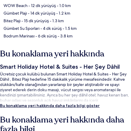
WOW Beach
- 12 dk yürüyüş
- 1.0 km
Gümbet Plajı
- 14 dk yürüyüş
- 1.2 km
Bitez Plajı
- 15 dk yürüyüş
- 1.3 km
Gümbet Su Sporları
- 4 dk sürüş
- 1.5 km
Bodrum Marinası
- 6 dk sürüş
- 3.8 km
Bu konaklama yeri hakkında
Smart Holiday Hotel & Suites - Her Şey Dâhil
Ücretsiz çocuk kulübü bulunan Smart Holiday Hotel & Suites - Her Şey
Dâhil , Bitez Plajı hedefine 15 dakikalık yürüme mesafesindedir. Kahve
dükkânı/kafe olanağından yararlanıp bir şeyler atıştırabilir ve spayı
ziyaret ederek derin doku masajı, vücut sargısı veya aromaterapi ile
kendinizi şımartabilirsiniz. Ayrıca bu her şey dâhil otel; havuz kenarı barı,
buhar odası ve sezonluk açık havuz imkânlarını da içerir.
Bu konaklama yeri hakkında daha fazla bilgi göster
Bu konaklama yeri hakkında daha
fazla bilgi