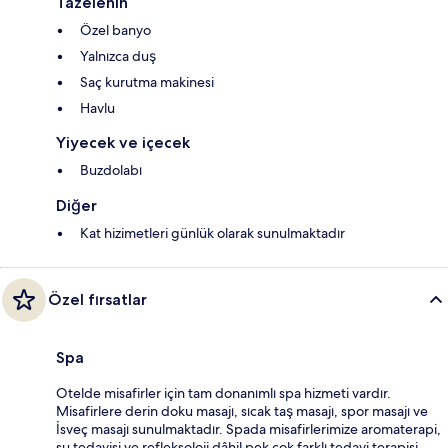
Tazelenin
Özel banyo
Yalnızca duş
Saç kurutma makinesi
Havlu
Yiyecek ve içecek
Buzdolabı
Diğer
Kat hizimetleri günlük olarak sunulmaktadır
Özel fırsatlar
Spa
Otelde misafirler için tam donanımlı spa hizmeti vardır.
Misafirlere derin doku masajı, sıcak taş masajı, spor masajı ve
İsveç masajı sunulmaktadır. Spada misafirlerimize aromaterapi,
su tedavisi ve refleksoloji dâhil pek çok farklı tedavi terapisi