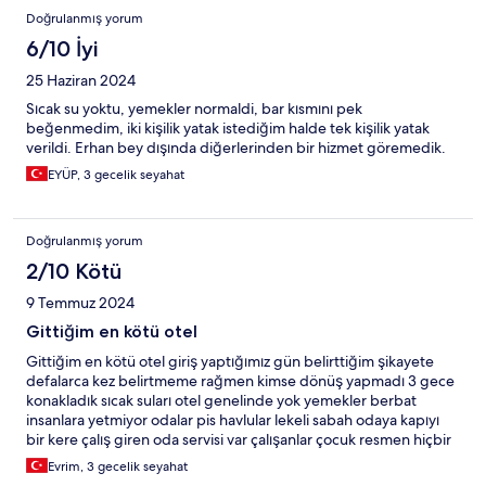
Doğrulanmış yorum
6/10 İyi
25 Haziran 2024
Sıcak su yoktu, yemekler normaldi, bar kısmını pek
beğenmedim, iki kişilik yatak istediğim halde tek kişilik yatak
verildi. Erhan bey dışında diğerlerinden bir hizmet göremedik.
EYÜP, 3 gecelik seyahat
Doğrulanmış yorum
2/10 Kötü
9 Temmuz 2024
Gittiğim en kötü otel
Gittiğim en kötü otel giriş yaptığımız gün belirttiğim şikayete
defalarca kez belirtmeme rağmen kimse dönüş yapmadı 3 gece
konakladık sıcak suları otel genelinde yok yemekler berbat
insanlara yetmiyor odalar pis havlular lekeli sabah odaya kapıyı
bir kere çalış giren oda servisi var çalışanlar çocuk resmen hiçbir
ciddiyet yok çalışanlardan biri yanlış telefuz ettiğim için dalga
Evrim, 3 gecelik seyahat
geçti onu da gördüm siz odanıza çıkın biz gelip bakalım diyorlar