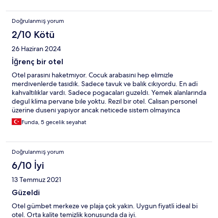
45 dk gelen giden olmadı
Doğrulanmış yorum
2/10 Kötü
26 Haziran 2024
İğrenç bir otel
Otel parasını haketmıyor. Cocuk arabasını hep elımızle
merdıvenlerde tasıdık. Sadece tavuk ve balık cıkıyordu. En adi
kahvaltılıklar vardı. Sadece pogacaları guzeldı. Yemek alanlarında
degul klima pervane bıle yoktu. Rezıl bır otel. Calısan personel
üzerine dusenı yapıyor ancak netıcede sıstem olmayınca
cozumsuz kalıuordu hersey. Odalarda sıcak su problemı vardı
Funda, 5 gecelik seyahat
sampuan hıcbır ıse yaramıyor. Sac kremı zaten yok. Otelın plajı
cok uzak hıc gıdemedık. Dolayısı ıle sezlong kullanamadık. Oyle
baska yerden denıze gırdık. Otelde sorumlu müdür yok hep 20
Doğrulanmış yorum
yasında gencler var sıkayet edıyosun cözemıyorlar . tv bozuk
teknık ten kımse gelmıyor duş bozuk sen söyle sen işit. Iğrenc bi
6/10 İyi
otel. Yemwkte karpuz ya da guzel bırsey cıksa kapış kapış yemek
13 Temmuz 2021
imkansız. Parası az dıye gıtmeyın sauna gıbı ortamda yemek
yemek inanılmaz mutsuz edıyor. Sadece lobıde klima var
Güzeldi
kucucuk bir yer o da herkes orda oturuyor serınlemek için. Otel
Otel gümbet merkeze ve plaja çok yakın. Uygun fiyatli ideal bi
personelinden biraey şstedıgımızde bagaj taşıma ya da farklı
otel. Orta kalite temizlik konusunda da iyi.
bşraey hemen seatek oluyorlar ama genel konularda onlarda