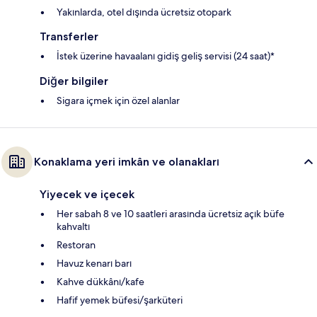
Yakınlarda, otel dışında ücretsiz otopark
Transferler
İstek üzerine havaalanı gidiş geliş servisi (24 saat)*
Diğer bilgiler
Sigara içmek için özel alanlar
Konaklama yeri imkân ve olanakları
Yiyecek ve içecek
Her sabah 8 ve 10 saatleri arasında ücretsiz açık büfe
kahvaltı
Restoran
Havuz kenarı barı
Kahve dükkânı/kafe
Hafif yemek büfesi/şarküteri