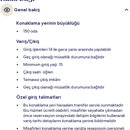
Genel bakış
Konaklama yerinin büyüklüğü
150 oda
Varış/Çıkış
Giriş işlemleri 14 ile gece yarısı arasında yapılabilir
Geç giriş olanağı müsaitlik durumuna bağlıdır
Minimum giriş yaşı: 15
Çıkış saati: öğlen
Temassız çıkış imkânı
Geç çıkış olanağı müsaitlik durumuna bağlıdır
Özel giriş talimatları
Bu konaklama yeri havaalanı transfer servisi sunmaktadır
(bu hizmet ücretli olabilir); misafirler seyahate çıkmadan
önce rezervasyon onayındaki iletişim bilgilerini kullanarak
varış tarihi detaylarını konaklama yerine bildirmelidir
Misafirleri konaklama yerine varışta resepsiyon personeli