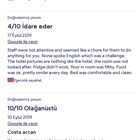
Doğrulanmış yorum
4/10 İdare eder
17 Eylül 2019
Google ile çevir
Staff were not attentive and seemed like a chore for them to do
anything for you. None spoke English which was a challenge.
The hotel pictures are nothing like the hotel, the room was not
looked after, fridge didn't work, floor in room was filthy. Food
was ok, pretty similar every day. Bed was comfortable and clean.
Pool was ok a bit smaller than expected.
7gecelik seyahat
Doğrulanmış yorum
10/10 Olağanüstü
10 Eylül 2019
Google ile çevir
Costa accan