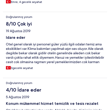
Emre, 4 gecelik seyahat
Doğrulanmış yorum
8/10 Çok iyi
19 Ağustos 2019
Idare eder
Otel genel olarak iyi personel güler yüzlü ilgili odaları temiz ama
eksiklikleri var.Klima bakımları yapılmalı aşırı ses oluyor.Aile olarak
degilde bekar olarak gidilir otelin genelinde aileden cok bekar
vardı çokta rahat ettik diyemem.Havuz ve yemekler iyilestirilebilir
cesit cok olmasina ragmen yerel yemeklerimizden cok karman
corman seyler vardı.
3gecelik seyahat
Doğrulanmış yorum
4/10 İdare eder
5 Ağustos 2019
Konum mükemmel hizmet temizlik ve tesis rezalet