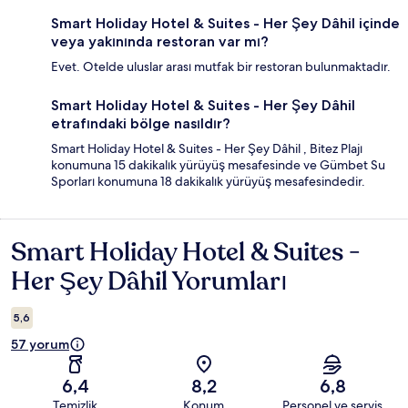
Smart Holiday Hotel & Suites - Her Şey Dâhil içinde
veya yakınında restoran var mı?
Evet. Otelde uluslar arası mutfak bir restoran bulunmaktadır.
Smart Holiday Hotel & Suites - Her Şey Dâhil
etrafındaki bölge nasıldır?
Smart Holiday Hotel & Suites - Her Şey Dâhil , Bitez Plajı
konumuna 15 dakikalık yürüyüş mesafesinde ve Gümbet Su
Sporları konumuna 18 dakikalık yürüyüş mesafesindedir.
Smart Holiday Hotel & Suites -
Yorumlar
Her Şey Dâhil Yorumları
5,6
57 yorum
6,4
8,2
6,8
Temizlik
Konum
Personel ve servis