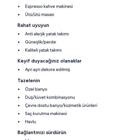
Espresso kahve makinesi
Ütü/ütü masası
Rahat uyuyun
Anti alerjik yatak takımı
Güneşlik/perde
Kaliteli yatak takımı
Keyif duyacağınız olanaklar
Ayrı ayrı dekore edilmiş
Tazelenin
Özel banyo
Duş/küvet kombinasyonu
Çevre dostu banyo/kozmetik ürünleri
Saç kurutma makinesi
Havlu
Bağlantınızı sürdürün