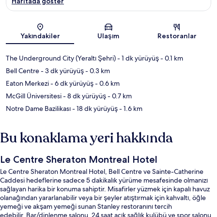
Haritada göster
Harita
Yakındakiler
Ulaşım
Restoranlar
The Underground City (Yeraltı Şehri)
- 1 dk yürüyüş
- 0.1 km
Bell Centre
- 3 dk yürüyüş
- 0.3 km
Eaton Merkezi
- 6 dk yürüyüş
- 0.6 km
McGill Üniversitesi
- 8 dk yürüyüş
- 0.7 km
Notre Dame Bazilikası
- 18 dk yürüyüş
- 1.6 km
Bu konaklama yeri hakkında
Le Centre Sheraton Montreal Hotel
Le Centre Sheraton Montreal Hotel, Bell Centre ve Sainte-Catherine
Caddesi hedeflerine sadece 5 dakikalık yürüme mesafesinde olmanızı
sağlayan harika bir konuma sahiptir. Misafirler yüzmek için kapalı havuz
olanağından yararlanabilir veya bir şeyler atıştırmak için kahvaltı, öğle
yemeği ve akşam yemeği sunan Stanley restoranını tercih
edebilir. Bar/dinlenme salonu, 24 saat açık sağlık kulübü ve spor salonu