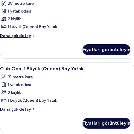
29 metre kare
fazla
Büyük
detay
1 yatak odası
(Queen)
Boy
2 kişilik
Yatak
1 büyük (Queen) Boy Yatak
için
Oda,
Daha çok detay
tüm
1
fotoğrafları
Büyük
Fiyatları görüntüleyin
(Queen)
görün
Boy
Yatak
Club
Kaliteli yatak takımı, odada kasa, mas
9
hakkında
Club Oda, 1 Büyük (Queen) Boy Yatak
Oda,
daha
31 metre kare
fazla
1
detay
1 yatak odası
Büyük
(Queen)
2 kişilik
Boy
1 büyük (Queen) Boy Yatak
Yatak
Club
Daha çok detay
için
Oda,
tüm
1
Fiyatları görüntüleyin
Büyük
fotoğrafları
(Queen)