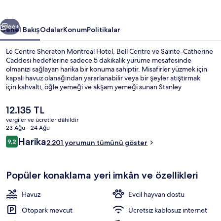
fotoğraf
galerisi
ceki
Sonraki
66+
Genel Bakış
Odalar
Konum
Politikalar
Le Centre Sheraton Montreal Hotel, Bell Centre ve Sainte-Catherine
Caddesi hedeflerine sadece 5 dakikalık yürüme mesafesinde
olmanızı sağlayan harika bir konuma sahiptir. Misafirler yüzmek için
kapalı havuz olanağından yararlanabilir veya bir şeyler atıştırmak
için kahvaltı, öğle yemeği ve akşam yemeği sunan Stanley
restoranını tercih edebilir. Bar/dinlenme salonu, 24 saat açık sağlık
kulübü ve spor salonu diğer öne çıkan özellikler arasındadır.
Şu
12.135 TL
Misafirler konaklama yerinin toplu taşıma araçlarına kısa yürüme
anki
vergiler ve ücretler dâhildir
mesafesinde olmasını seviyor: Bonaventure İstasyonu 5 dakika ve
fiyat
23 Ağu - 24 Ağu
Peel İstasyonu 7 dakika mesafede.
Kahvaltı, öğle yemeği, akşam yemeği 
12.135 TL
Yorumlar
Harika
9,2
2.201 yorumun tümünü göster
9,2/10
Popüler konaklama yeri imkân ve özellikleri
Havuz
Evcil hayvan dostu
Otopark mevcut
Ücretsiz kablosuz internet