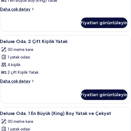
1 en Büyük Boy (King) Yatak
Boy
Deluxe
Daha çok detay
Yatak
Oda,
için
1
Fiyatları görüntüleyin
En
tüm
Büyük
fotoğrafları
(King)
Deluxe
Kaliteli yatak takımı, odada kasa, mas
görün
5
Boy
Deluxe Oda, 2 Çift Kişilik Yatak
Oda,
Yatak
30 metre kare
hakkında
2
daha
1 yatak odası
Çift
fazla
Kişilik
4 kişilik
detay
Yatak
2 çift Kişilik Yatak
için
Deluxe
Daha çok detay
tüm
Oda,
fotoğrafları
2
Fiyatları görüntüleyin
Çift
görün
Kişilik
Yatak
Deluxe
Kaliteli yatak takımı, odada kasa, mas
5
hakkında
Deluxe Oda, 1 En Büyük (King) Boy Yatak ve Çekyat
Oda,
daha
30 metre kare
fazla
1
detay
1 yatak odası
En