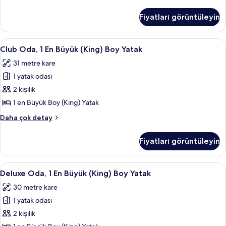
fotoğrafları
2
görün
Çift
Fiyatları görüntüleyin
Kişilik
Yatak
hakkında
Club
Kaliteli yatak takımı, odada kasa, mas
10
daha
Club Oda, 1 En Büyük (King) Boy Yatak
Oda,
fazla
31 metre kare
detay
1
1 yatak odası
En
Büyük
2 kişilik
(King)
1 en Büyük Boy (King) Yatak
Boy
Club
Daha çok detay
Yatak
Oda,
için
1
Fiyatları görüntüleyin
En
tüm
Büyük
fotoğrafları
(King)
Deluxe
Kaliteli yatak takımı, odada kasa, mas
görün
5
Boy
Deluxe Oda, 1 En Büyük (King) Boy Yatak
Oda,
Yatak
30 metre kare
hakkında
1
daha
1 yatak odası
En
fazla
Büyük
2 kişilik
detay
(King)