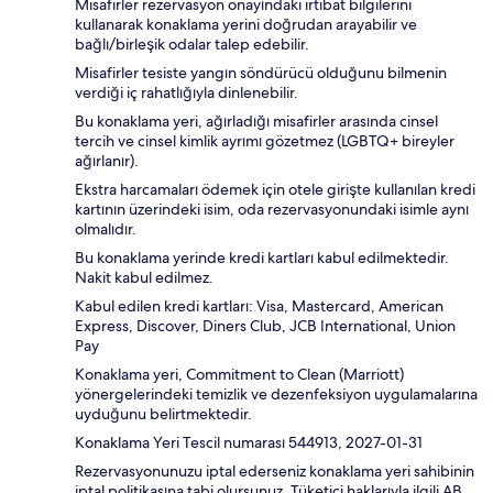
Misafirler rezervasyon onayındaki irtibat bilgilerini
kullanarak konaklama yerini doğrudan arayabilir ve
bağlı/birleşik odalar talep edebilir.
Misafirler tesiste yangın söndürücü olduğunu bilmenin
verdiği iç rahatlığıyla dinlenebilir.
Bu konaklama yeri, ağırladığı misafirler arasında cinsel
tercih ve cinsel kimlik ayrımı gözetmez (LGBTQ+ bireyler
ağırlanır).
Ekstra harcamaları ödemek için otele girişte kullanılan kredi
kartının üzerindeki isim, oda rezervasyonundaki isimle aynı
olmalıdır.
Bu konaklama yerinde kredi kartları kabul edilmektedir.
Nakit kabul edilmez.
Kabul edilen kredi kartları: Visa, Mastercard, American
Express, Discover, Diners Club, JCB International, Union
Pay
Konaklama yeri, Commitment to Clean (Marriott)
yönergelerindeki temizlik ve dezenfeksiyon uygulamalarına
uyduğunu belirtmektedir.
Konaklama Yeri Tescil numarası 544913, 2027-01-31
Rezervasyonunuzu iptal ederseniz konaklama yeri sahibinin
iptal politikasına tabi olursunuz. Tüketici haklarıyla ilgili AB