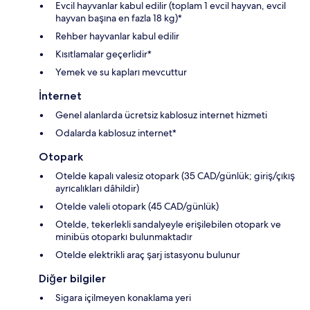
Evcil hayvanlar kabul edilir (toplam 1 evcil hayvan, evcil
hayvan başına en fazla 18 kg)*
Rehber hayvanlar kabul edilir
Kısıtlamalar geçerlidir*
Yemek ve su kapları mevcuttur
İnternet
Genel alanlarda ücretsiz kablosuz internet hizmeti
Odalarda kablosuz internet*
Otopark
Otelde kapalı valesiz otopark (35 CAD/günlük; giriş/çıkış
ayrıcalıkları dâhildir)
Otelde valeli otopark (45 CAD/günlük)
Otelde, tekerlekli sandalyeyle erişilebilen otopark ve
minibüs otoparkı bulunmaktadır
Otelde elektrikli araç şarj istasyonu bulunur
Diğer bilgiler
Sigara içilmeyen konaklama yeri