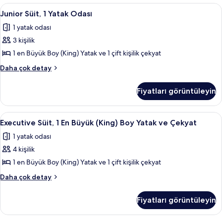
görün
Boy
Junior
Junior Süit, 1 Yatak Odası | Kaliteli y
8
Yatak
Junior Süit, 1 Yatak Odası
Süit,
hakkında
1 yatak odası
daha
1
fazla
3 kişilik
Yatak
detay
Odası
1 en Büyük Boy (King) Yatak ve 1 çift kişilik çekyat
için
Junior
Daha çok detay
tüm
Süit,
1
fotoğrafları
Fiyatları görüntüleyin
Yatak
görün
Odası
hakkında
Executive
Kaliteli yatak takımı, odada kasa, mas
11
daha
Executive Süit, 1 En Büyük (King) Boy Yatak ve Çekyat
Süit,
fazla
1 yatak odası
detay
1
4 kişilik
En
Büyük
1 en Büyük Boy (King) Yatak ve 1 çift kişilik çekyat
(King)
Executive
Daha çok detay
Boy
Süit,
1
Yatak
Fiyatları görüntüleyin
En
ve
Büyük
Çekyat
(King)