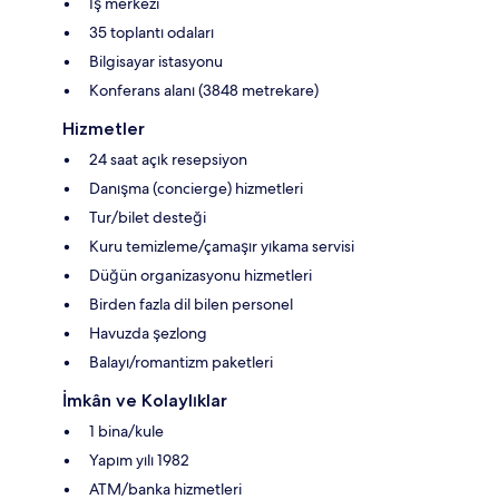
Iş merkezi
35 toplantı odaları
Bilgisayar istasyonu
Konferans alanı (3848 metrekare)
Hizmetler
24 saat açık resepsiyon
Danışma (concierge) hizmetleri
Tur/bilet desteği
Kuru temizleme/çamaşır yıkama servisi
Düğün organizasyonu hizmetleri
Birden fazla dil bilen personel
Havuzda şezlong
Balayı/romantizm paketleri
İmkân ve Kolaylıklar
1 bina/kule
Yapım yılı 1982
ATM/banka hizmetleri