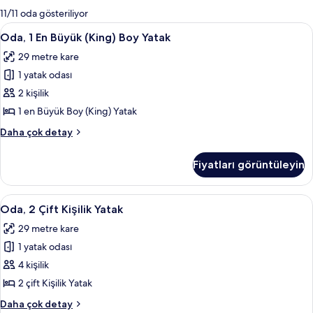
mevcut
11/11 oda gösteriliyor
filtreler
Oda,
Kaliteli yatak takımı, odada kasa, mas
5
Oda, 1 En Büyük (King) Boy Yatak
1
29 metre kare
En
1 yatak odası
Büyük
(King)
2 kişilik
Boy
1 en Büyük Boy (King) Yatak
Yatak
Oda,
Daha çok detay
için
1
tüm
En
Fiyatları görüntüleyin
Büyük
fotoğrafları
(King)
görün
Boy
Oda,
Kaliteli yatak takımı, odada kasa, mas
5
Yatak
Oda, 2 Çift Kişilik Yatak
2
hakkında
29 metre kare
daha
Çift
fazla
1 yatak odası
Kişilik
detay
Yatak
4 kişilik
için
2 çift Kişilik Yatak
tüm
Oda,
Daha çok detay