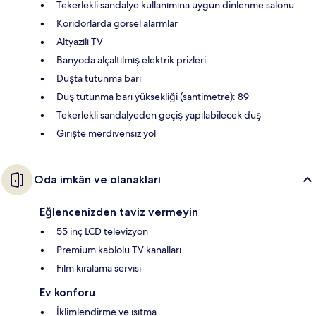
Tekerlekli sandalye kullanımına uygun dinlenme salonu
Koridorlarda görsel alarmlar
Altyazılı TV
Banyoda alçaltılmış elektrik prizleri
Duşta tutunma barı
Duş tutunma barı yüksekliği (santimetre): 89
Tekerlekli sandalyeden geçiş yapılabilecek duş
Girişte merdivensiz yol
Oda imkân ve olanakları
Eğlencenizden taviz vermeyin
55 inç LCD televizyon
Premium kablolu TV kanalları
Film kiralama servisi
Ev konforu
İklimlendirme ve ısıtma