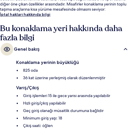
diğer öne çıkan özellikler arasındadır. Misafirler konaklama yerinin toplu
taşıma araçlarına kısa yürüme mesafesinde olmasını seviyor:
Bonaventure İstasyonu 5 dakika ve Peel İstasyonu 7 dakika mesafede.
İptal hakları hakkında bilgi
Bu konaklama yeri hakkında daha
fazla bilgi
Genel bakış
Konaklama yerinin büyüklüğü
825 oda
36 kat üzerine yerleşmiş olarak düzenlenmiştir
Varış/Çıkış
Giriş işlemleri 15 ile gece yarısı arasında yapılabilir
Hızlı giriş/çıkış yapılabilir
Geç giriş olanağı müsaitlik durumuna bağlıdır
Minimum giriş yaşı: 18
Çıkış saati: öğlen