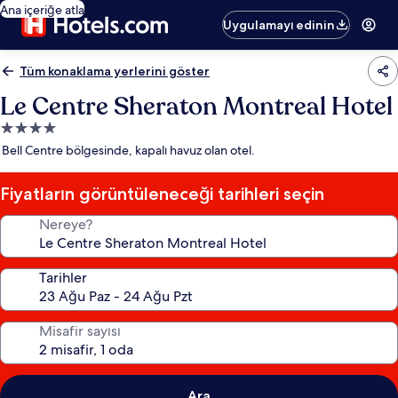
Ana içeriğe atla
Uygulamayı edinin
Tüm konaklama yerlerini göster
Le Centre Sheraton Montreal Hotel
4.0
yıldızlı
Bell Centre bölgesinde, kapalı havuz olan otel.
konaklama
yeri
Fiyatların görüntüleneceği tarihleri seçin
Nereye?
Tarihler
Misafir sayısı
Ara