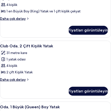
Büyük
4 kişilik
(King)
1 en Büyük Boy (King) Yatak ve 1 çift kişilik çekyat
Boy
Deluxe
Daha çok detay
Yatak
Oda,
ve
1
Fiyatları görüntüleyin
En
Çekyat
Büyük
için
(King)
Club
Kaliteli yatak takımı, odada kasa, mas
tüm
9
Boy
Club Oda, 2 Çift Kişilik Yatak
Oda,
Yatak
fotoğrafları
31 metre kare
ve
2
görün
Çekyat
1 yatak odası
Çift
hakkında
Kişilik
4 kişilik
daha
Yatak
fazla
2 çift Kişilik Yatak
detay
için
Club
Daha çok detay
tüm
Oda,
fotoğrafları
2
Fiyatları görüntüleyin
Çift
görün
Kişilik
Yatak
Oda,
Kaliteli yatak takımı, odada kasa, mas
5
hakkında
Oda, 1 Büyük (Queen) Boy Yatak
1
daha