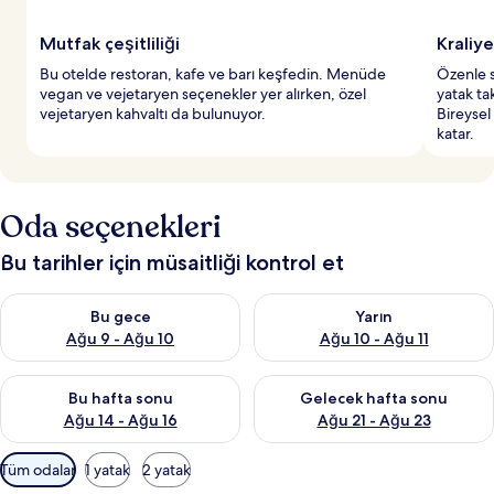
Mutfak çeşitliliği
Kraliye
Bu otelde restoran, kafe ve barı keşfedin. Menüde
Özenle s
vegan ve vejetaryen seçenekler yer alırken, özel
yatak ta
vejetaryen kahvaltı da bulunuyor.
Bireysel
katar.
Oda seçenekleri
Bu tarihler için müsaitliği kontrol et
Bu gece için müsaitliği kontrol et Ağu 9 - Ağu 10
Yarın için müsaitliği kontrol et
Bu gece
Yarın
Ağu 9 - Ağu 10
Ağu 10 - Ağu 11
Bu hafta sonu için müsaitliği kontrol et Ağu 14 - Ağu 16
Önümüzdeki hafta sonu için mü
Bu hafta sonu
Gelecek hafta sonu
Ağu 14 - Ağu 16
Ağu 21 - Ağu 23
Odalar
Tüm odalar
1 yatak
2 yatak
için