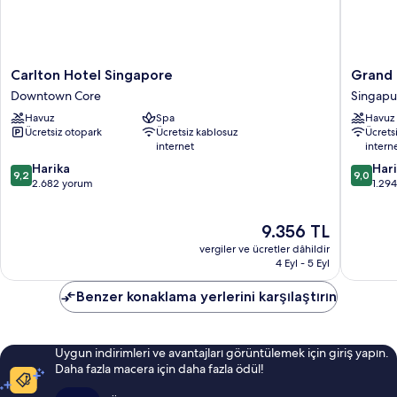
fazla
detay
Carlton
Grand
Carlton Hotel Singapore
Grand 
Hotel
Park
Downtown Core
Singapu
Singapore
City
Havuz
Spa
Havuz
Downtown
Hall
Ücretsiz otopark
Ücretsiz kablosuz
Ücrets
Core
Singapu
internet
intern
Merkezi
10
10
Harika
Har
9,2
9,0
üzerinden
üzerind
2.682 yorum
1.29
9.2,
9.0,
Harika,
Harika,
Güncel
9.356 TL
2.682
1.294
fiyat:
yorum
yorum
vergiler ve ücretler dâhildir
9.356 TL
4 Eyl - 5 Eyl
Benzer konaklama yerlerini karşılaştırın
Uygun indirimleri ve avantajları görüntülemek için giriş yapın.
Daha fazla macera için daha fazla ödül!