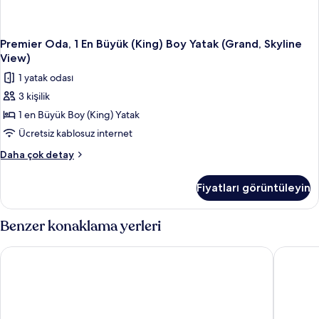
Premier Oda, 1 En Büyük (King) Boy Yatak (Grand, Skyline
View)
1 yatak odası
3 kişilik
1 en Büyük Boy (King) Yatak
Ücretsiz kablosuz internet
Premier
Daha çok detay
Oda,
1
Fiyatları görüntüleyin
En
Büyük
(King)
Benzer konaklama yerleri
Boy
Yatak
Carlton Hotel Singapore
Grand Pa
(Grand,
Skyline
View)
hakkında
daha