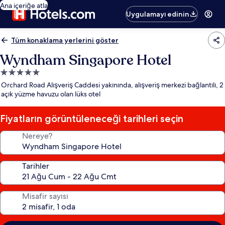
Ana içeriğe atla
Uygulamayı edinin
Tüm konaklama yerlerini göster
Wyndham Singapore Hotel
5.0
yıldızlı
Orchard Road Alışveriş Caddesi yakınında, alışveriş merkezi bağlantılı, 2
konaklama
açık yüzme havuzu olan lüks otel
yeri
Fiyatların görüntüleneceği tarihleri seçin
Nereye?
Tarihler
Misafir sayısı