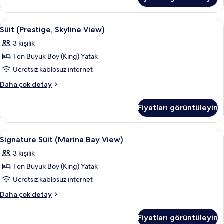
Tek
View)
Kişilik
için
Yatak
Süit
Süit (Prestige, Skyline View) | Minibar
5
tüm
(Executive,
Süit (Prestige, Skyline View)
(Prestige,
Skyline
fotoğrafları
3 kişilik
View)
Skyline
görün
hakkında
1 en Büyük Boy (King) Yatak
View)
daha
için
Ücretsiz kablosuz internet
fazla
tüm
detay
Süit
Daha çok detay
fotoğrafları
(Prestige,
Skyline
görün
Fiyatları görüntüleyin
View)
hakkında
daha
Signature
Minibar, odada kasa, masa, güneşlik/
2
fazla
Signature Süit (Marina Bay View)
Süit
detay
3 kişilik
(Marina
1 en Büyük Boy (King) Yatak
Bay
View)
Ücretsiz kablosuz internet
için
Signature
Daha çok detay
tüm
Süit
(Marina
fotoğrafları
Fiyatları görüntüleyin
Bay