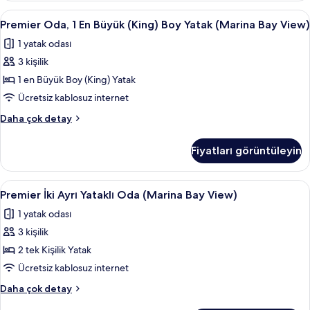
görün
Yatak
Premier
Premier Oda, 1 En Büyük (King) Boy Ya
3
hakkında
Premier Oda, 1 En Büyük (King) Boy Yatak (Marina Bay View)
Oda,
daha
1 yatak odası
fazla
1
detay
3 kişilik
En
Büyük
1 en Büyük Boy (King) Yatak
(King)
Ücretsiz kablosuz internet
Boy
Premier
Daha çok detay
Yatak
Oda,
(Marina
1
Fiyatları görüntüleyin
En
Bay
Büyük
View)
(King)
Premier
Premier İki Ayrı Yataklı Oda (Marina B
için
3
Boy
Premier İki Ayrı Yataklı Oda (Marina Bay View)
İki
Yatak
tüm
1 yatak odası
(Marina
Ayrı
fotoğrafları
Bay
3 kişilik
Yataklı
görün
View)
Oda
2 tek Kişilik Yatak
hakkında
(Marina
daha
Ücretsiz kablosuz internet
fazla
Bay
Premier
Daha çok detay
detay
View)
İki