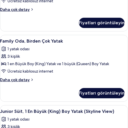
Yatak
hakkında
Ücretsiz kablosuz internet
daha
(Executive,
Club
Daha çok detay
fazla
Marina
Oda,
detay
Bay
2
Fiyatları görüntüleyin
Tek
View)
Kişilik
için
Yatak
Family
Family Oda, Birden Çok Yatak | Miniba
tüm
2
(Executive,
Family Oda, Birden Çok Yatak
Oda,
Marina
fotoğrafları
1 yatak odası
Bay
Birden
görün
View)
3 kişilik
Çok
hakkında
Yatak
1 en Büyük Boy (King) Yatak ve 1 büyük (Queen) Boy Yatak
daha
için
fazla
Ücretsiz kablosuz internet
detay
tüm
Family
Daha çok detay
fotoğrafları
Oda,
görün
Birden
Fiyatları görüntüleyin
Çok
Yatak
hakkında
Junior
Junior Süit, 1 En Büyük (King) Boy Yat
2
daha
Junior Süit, 1 En Büyük (King) Boy Yatak (Skyline View)
Süit,
fazla
1 yatak odası
detay
1
3 kişilik
En