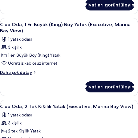
için
Ayrı
Fiyatları görüntüleyin
Yataklı
tüm
Oda
fotoğrafları
(Marina
Club
Club Oda, 1 En Büyük (King) Boy Yatak
görün
2
Bay
Club Oda, 1 En Büyük (King) Boy Yatak (Executive, Marina
Oda,
View)
Bay View)
hakkında
1
1 yatak odası
daha
En
fazla
3 kişilik
Büyük
detay
1 en Büyük Boy (King) Yatak
(King)
Boy
Ücretsiz kablosuz internet
Yatak
Club
Daha çok detay
(Executive,
Oda,
1
Marina
Fiyatları görüntüleyin
En
Bay
Büyük
View)
(King)
Club
Duş/küvet kombinasyonu, ücretsiz ba
1
için
Boy
Club Oda, 2 Tek Kişilik Yatak (Executive, Marina Bay View)
Oda,
Yatak
tüm
1 yatak odası
(Executive,
2
fotoğrafları
Marina
3 kişilik
Tek
görün
Bay
Kişilik
2 tek Kişilik Yatak
View)