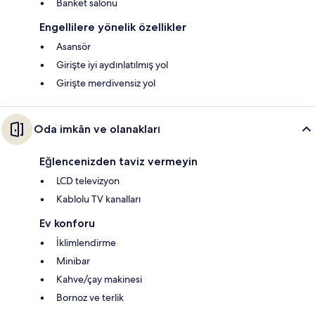
Banket salonu
Engellilere yönelik özellikler
Asansör
Girişte iyi aydınlatılmış yol
Girişte merdivensiz yol
Oda imkân ve olanakları
Eğlencenizden taviz vermeyin
LCD televizyon
Kablolu TV kanalları
Ev konforu
İklimlendirme
Minibar
Kahve/çay makinesi
Bornoz ve terlik