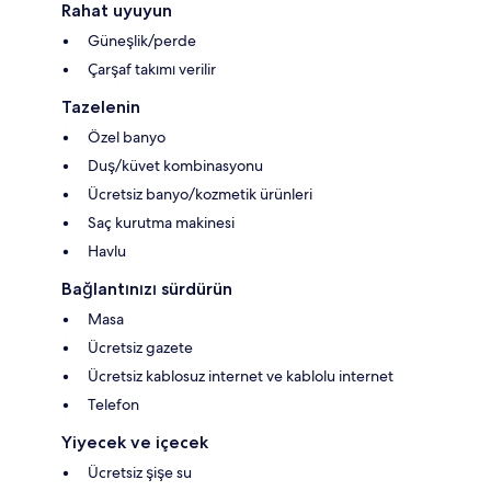
Rahat uyuyun
Güneşlik/perde
Çarşaf takımı verilir
Tazelenin
Özel banyo
Duş/küvet kombinasyonu
Ücretsiz banyo/kozmetik ürünleri
Saç kurutma makinesi
Havlu
Bağlantınızı sürdürün
Masa
Ücretsiz gazete
Ücretsiz kablosuz internet ve kablolu internet
Telefon
Yiyecek ve içecek
Ücretsiz şişe su