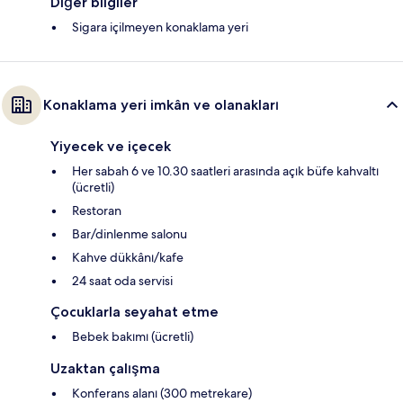
Diğer bilgiler
Sigara içilmeyen konaklama yeri
Konaklama yeri imkân ve olanakları
Yiyecek ve içecek
Her sabah 6 ve 10.30 saatleri arasında açık büfe kahvaltı
(ücretli)
Restoran
Bar/dinlenme salonu
Kahve dükkânı/kafe
24 saat oda servisi
Çocuklarla seyahat etme
Bebek bakımı (ücretli)
Uzaktan çalışma
Konferans alanı (300 metrekare)