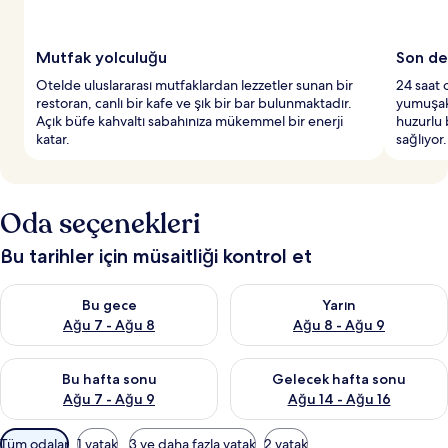
Mutfak yolculuğu
Son de
Otelde uluslararası mutfaklardan lezzetler sunan bir
24 saat 
restoran, canlı bir kafe ve şık bir bar bulunmaktadır.
yumuşak 
Açık büfe kahvaltı sabahınıza mükemmel bir enerji
huzurlu 
katar.
sağlıyor.
Oda seçenekleri
Bu tarihler için müsaitliği kontrol et
Bu gece için müsaitliği kontrol et Ağu 7 - Ağu 8
Yarın için müsaitliği kontrol e
Bu gece
Yarın
Ağu 7 - Ağu 8
Ağu 8 - Ağu 9
Bu hafta sonu için müsaitliği kontrol et Ağu 7 - Ağu 9
Önümüzdeki hafta sonu için müs
Bu hafta sonu
Gelecek hafta sonu
Ağu 7 - Ağu 9
Ağu 14 - Ağu 16
Odalar
Tüm odalar
1 yatak
3 ve daha fazla yatak
2 yatak