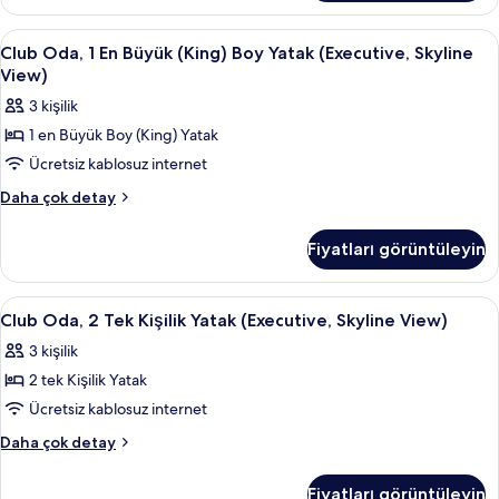
Yatak
Oda,
(City
2
Club
Club Oda, 1 En Büyük (King) Boy Yatak
2
View)
Tek
Club Oda, 1 En Büyük (King) Boy Yatak (Executive, Skyline
Oda,
Kişilik
için
View)
Yatak
1
tüm
3 kişilik
(City
En
fotoğrafları
View)
1 en Büyük Boy (King) Yatak
Büyük
hakkında
görün
Ücretsiz kablosuz internet
(King)
daha
fazla
Boy
Club
Daha çok detay
detay
Oda,
Yatak
1
(Executive,
Fiyatları görüntüleyin
En
Skyline
Büyük
View)
(King)
Club
Club Oda, 2 Tek Kişilik Yatak (Executi
1
Boy
için
Club Oda, 2 Tek Kişilik Yatak (Executive, Skyline View)
Oda,
Yatak
tüm
3 kişilik
(Executive,
2
fotoğrafları
Skyline
2 tek Kişilik Yatak
Tek
görün
View)
Kişilik
Ücretsiz kablosuz internet
hakkında
Yatak
daha
Club
Daha çok detay
fazla
(Executive,
Oda,
detay
2
Skyline
Fiyatları görüntüleyin