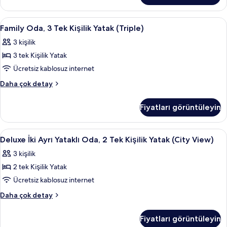
(City
Büyük
View)
(King)
Family
Family Oda, 3 Tek Kişilik Yatak (Triple
3
için
Boy
Family Oda, 3 Tek Kişilik Yatak (Triple)
Oda,
Yatak
tüm
3 kişilik
(City
3
fotoğrafları
View)
3 tek Kişilik Yatak
Tek
görün
hakkında
Kişilik
Ücretsiz kablosuz internet
daha
Yatak
fazla
Family
Daha çok detay
detay
(Triple)
Oda,
3
için
Fiyatları görüntüleyin
Tek
tüm
Kişilik
fotoğrafları
Yatak
Deluxe
Minibar, odada kasa, masa, güneşlik/
1
görün
(Triple)
Deluxe İki Ayrı Yataklı Oda, 2 Tek Kişilik Yatak (City View)
İki
hakkında
3 kişilik
daha
Ayrı
fazla
2 tek Kişilik Yatak
Yataklı
detay
Oda,
Ücretsiz kablosuz internet
2
Deluxe
Daha çok detay
Tek
İki
Ayrı
Kişilik
Fiyatları görüntüleyin
Yataklı