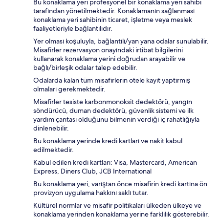
Bu konaklama yeri profesyonel bir konaklama yeri sahibi
tarafından yönetilmektedir. Konaklamanın sağlanması
konaklama yeri sahibinin ticaret, işletme veya meslek
faaliyetleriyle bağlantılıdır.
Yer olması koşuluyla, bağlantılı/yan yana odalar sunulabilir.
Misafirler rezervasyon onayındaki irtibat bilgilerini
kullanarak konaklama yerini doğrudan arayabilir ve
bağlı/birleşik odalar talep edebilir.
Odalarda kalan tüm misafirlerin otele kayıt yaptırmış
olmaları gerekmektedir.
Misafirler tesiste karbonmonoksit dedektörü, yangın
söndürücü, duman dedektörü, güvenlik sistemi ve ilk
yardım çantası olduğunu bilmenin verdiği iç rahatlığıyla
dinlenebilir.
Bu konaklama yerinde kredi kartları ve nakit kabul
edilmektedir.
Kabul edilen kredi kartları: Visa, Mastercard, American
Express, Diners Club, JCB International
Bu konaklama yeri, varıştan önce misafirin kredi kartına ön
provizyon uygulama hakkını saklı tutar.
Kültürel normlar ve misafir politikaları ülkeden ülkeye ve
konaklama yerinden konaklama yerine farklılık gösterebilir.