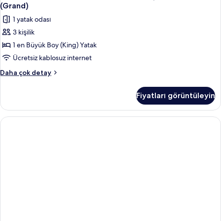
(Grand)
1 yatak odası
3 kişilik
1 en Büyük Boy (King) Yatak
Ücretsiz kablosuz internet
Deluxe
Daha çok detay
Oda,
1
Fiyatları görüntüleyin
En
Büyük
(King)
Boy
Yatak,
Şehir
Manzaralı
(Grand)
hakkında
daha
fazla
detay