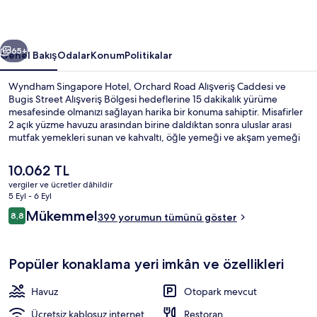
ceki
Sonraki
65+
Genel Bakış
Odalar
Konum
Politikalar
Wyndham Singapore Hotel, Orchard Road Alışveriş Caddesi ve
Bugis Street Alışveriş Bölgesi hedeflerine 15 dakikalık yürüme
mesafesinde olmanızı sağlayan harika bir konuma sahiptir. Misafirler
2 açık yüzme havuzu arasından birine daldıktan sonra uluslar arası
mutfak yemekleri sunan ve kahvaltı, öğle yemeği ve akşam yemeği
için açık olan Jaspé restoranında bir şeyler atıştırabilir. 24 saat açık
spor salonu ve bar/dinlenme salonu, bu lüks otel dâhilindeki diğer
Şu
10.062 TL
öne çıkan özellikler arasındadır. Yardıma hazır personel ve konum
anki
vergiler ve ücretler dâhildir
misafirlerden tam not alıyor. Toplu taşıma yakındadır, City Hall
fiyat
5 Eyl - 6 Eyl
İstasyonu 4 dakikalık ve Clarke Quay İstasyonu 8 dakikalık yürüme
2 açık yüzme havuzu
10.062 TL
Yorumlar
mesafesinde bulunur.
Mükemmel
8,8
399 yorumun tümünü göster
8,8/10
Popüler konaklama yeri imkân ve özellikleri
Havuz
Otopark mevcut
Ücretsiz kablosuz internet
Restoran