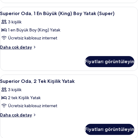
Kişilik
tüm
Yatak
Superior
Minibar, odada kasa, masa, güneşlik/
3
fotoğrafları
(Skyline
Superior Oda, 1 En Büyük (King) Boy Yatak (Super)
Oda,
View)
görün
3 kişilik
hakkında
1
daha
1 en Büyük Boy (King) Yatak
En
fazla
Büyük
Ücretsiz kablosuz internet
detay
(King)
Superior
Daha çok detay
Boy
Oda,
1
Yatak
Fiyatları görüntüleyin
En
(Super)
Büyük
için
(King)
Superior
Minibar, odada kasa, masa, güneşlik/
1
tüm
Boy
Superior Oda, 2 Tek Kişilik Yatak
Oda,
Yatak
fotoğrafları
3 kişilik
(Super)
2
görün
hakkında
2 tek Kişilik Yatak
Tek
daha
Kişilik
Ücretsiz kablosuz internet
fazla
Yatak
detay
Superior
Daha çok detay
için
Oda,
2
tüm
Fiyatları görüntüleyin
Tek
fotoğrafları
Kişilik