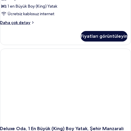
Büyük
1 en Büyük Boy (King) Yatak
(King)
Ücretsiz kablosuz internet
Boy
Junior
Daha çok detay
Yatak
Süit,
(Skyline
1
Fiyatları görüntüleyin
En
View)
Büyük
için
(King)
tüm
Boy
Yatak
fotoğrafları
(Skyline
görün
View)
hakkında
daha
fazla
detay
Deluxe Oda, 1 En Büyük (King) Boy Yatak, Şehir Manzaralı