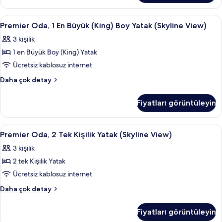
görün
View)
hakkında
Premier
Premier Oda, 1 En Büyük (King) Boy Ya
3
daha
Premier Oda, 1 En Büyük (King) Boy Yatak (Skyline View)
Oda,
fazla
3 kişilik
detay
1
1 en Büyük Boy (King) Yatak
En
Büyük
Ücretsiz kablosuz internet
(King)
Premier
Daha çok detay
Boy
Oda,
1
Yatak
Fiyatları görüntüleyin
En
(Skyline
Büyük
View)
(King)
Premier
Premier Oda, 2 Tek Kişilik Yatak (Skyl
2
için
Boy
Premier Oda, 2 Tek Kişilik Yatak (Skyline View)
Oda,
Yatak
tüm
3 kişilik
(Skyline
2
fotoğrafları
View)
2 tek Kişilik Yatak
Tek
görün
hakkında
Kişilik
Ücretsiz kablosuz internet
daha
Yatak
fazla
Premier
Daha çok detay
detay
(Skyline
Oda,
2
View)
Fiyatları görüntüleyin
Tek
için