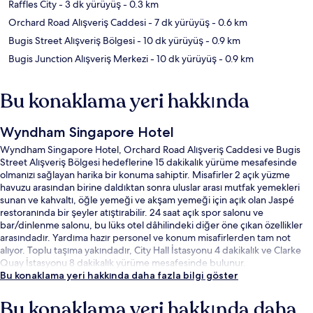
Raffles City
- 3 dk yürüyüş
- 0.3 km
Orchard Road Alışveriş Caddesi
- 7 dk yürüyüş
- 0.6 km
Bugis Street Alışveriş Bölgesi
- 10 dk yürüyüş
- 0.9 km
Bugis Junction Alışveriş Merkezi
- 10 dk yürüyüş
- 0.9 km
Bu konaklama yeri hakkında
Wyndham Singapore Hotel
Wyndham Singapore Hotel, Orchard Road Alışveriş Caddesi ve Bugis
Street Alışveriş Bölgesi hedeflerine 15 dakikalık yürüme mesafesinde
olmanızı sağlayan harika bir konuma sahiptir. Misafirler 2 açık yüzme
havuzu arasından birine daldıktan sonra uluslar arası mutfak yemekleri
sunan ve kahvaltı, öğle yemeği ve akşam yemeği için açık olan Jaspé
restoranında bir şeyler atıştırabilir. 24 saat açık spor salonu ve
bar/dinlenme salonu, bu lüks otel dâhilindeki diğer öne çıkan özellikler
arasındadır. Yardıma hazır personel ve konum misafirlerden tam not
alıyor. Toplu taşıma yakındadır, City Hall İstasyonu 4 dakikalık ve Clarke
Quay İstasyonu 8 dakikalık yürüme mesafesinde bulunur.
Bu konaklama yeri hakkında daha fazla bilgi göster
Bu konaklama yeri hakkında daha