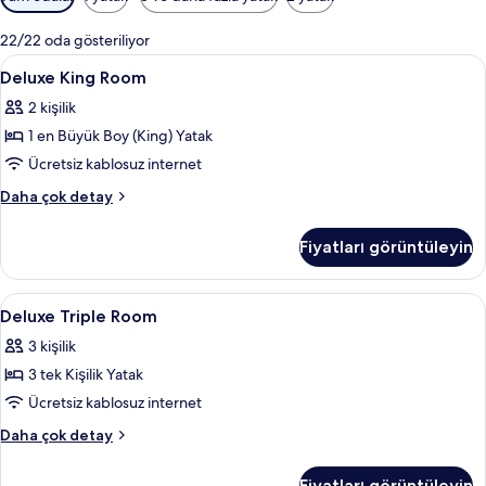
için
mevcut
22/22 oda gösteriliyor
filtreler
Deluxe
Minibar, odada kasa, masa, güneşlik/
2
Deluxe King Room
King
2 kişilik
Room
1 en Büyük Boy (King) Yatak
için
tüm
Ücretsiz kablosuz internet
fotoğrafları
Deluxe
Daha çok detay
görün
King
Room
Fiyatları görüntüleyin
hakkında
daha
fazla
Deluxe
Minibar, odada kasa, masa, güneşlik/
2
detay
Deluxe Triple Room
Triple
3 kişilik
Room
3 tek Kişilik Yatak
için
tüm
Ücretsiz kablosuz internet
fotoğrafları
Deluxe
Daha çok detay
görün
Triple
Room
Fiyatları görüntüleyin