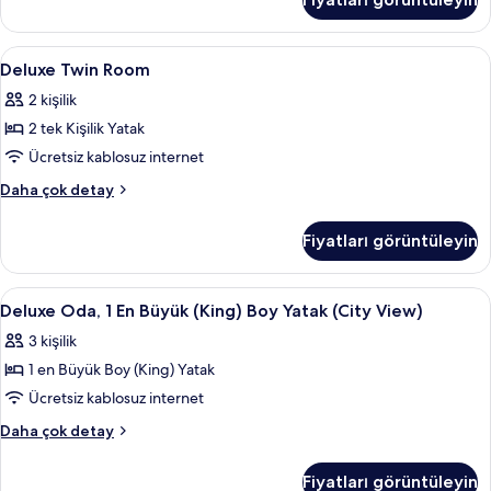
hakkında
daha
fazla
Deluxe
Minibar, odada kasa, masa, güneşlik/
1
detay
Deluxe Twin Room
Twin
2 kişilik
Room
2 tek Kişilik Yatak
için
tüm
Ücretsiz kablosuz internet
fotoğrafları
Deluxe
Daha çok detay
görün
Twin
Room
Fiyatları görüntüleyin
hakkında
daha
fazla
Deluxe
Deluxe Oda, 1 En Büyük (King) Boy Yat
3
detay
Deluxe Oda, 1 En Büyük (King) Boy Yatak (City View)
Oda,
3 kişilik
1
1 en Büyük Boy (King) Yatak
En
Büyük
Ücretsiz kablosuz internet
(King)
Deluxe
Daha çok detay
Boy
Oda,
1
Yatak
Fiyatları görüntüleyin
En