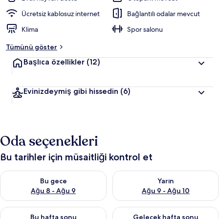
Ücretsiz kablosuz internet
Bağlantılı odalar mevcut
Klima
Spor salonu
Tümünü göster
Başlıca özellikler
(12)
Evinizdeymiş gibi hissedin
(6)
Oda seçenekleri
Bu tarihler için müsaitliği kontrol et
Bu gece için müsaitliği kontrol et Ağu 8 - Ağu 9
Yarın için müsaitliği kontrol e
Bu gece
Yarın
Ağu 8 - Ağu 9
Ağu 9 - Ağu 10
Bu hafta sonu için müsaitliği kontrol et Ağu 14 - Ağu 16
Önümüzdeki hafta sonu için mü
Bu hafta sonu
Gelecek hafta sonu