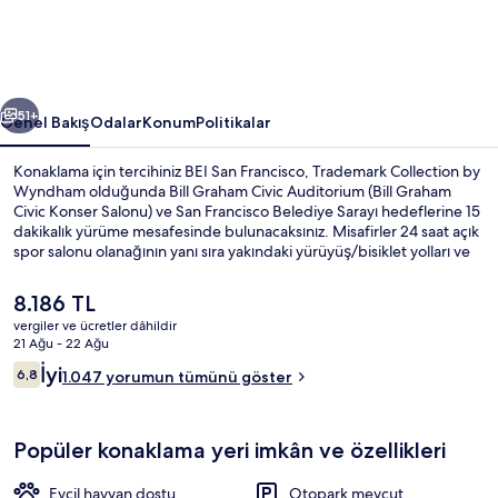
by
Wyndham
için
ceki
Sonraki
fotoğraf
51+
Genel Bakış
Odalar
Konum
Politikalar
galerisi
Konaklama için tercihiniz BEI San Francisco, Trademark Collection by
Wyndham olduğunda Bill Graham Civic Auditorium (Bill Graham
Civic Konser Salonu) ve San Francisco Belediye Sarayı hedeflerine 15
dakikalık yürüme mesafesinde bulunacaksınız. Misafirler 24 saat açık
spor salonu olanağının yanı sıra yakındaki yürüyüş/bisiklet yolları ve
segway kiralama/turu imkânlarının da keyfini çıkarabilir. Ayrıca
Moscone Kongre Merkezi ve Oracle Park Stadyumu sadece 5
Şu
8.186 TL
dakikalık sürüş mesafesindedir. Yardıma hazır personel ve konforlu
anki
vergiler ve ücretler dâhildir
odalar misafirlerden iyi puan alıyor. Konaklama yeri toplu taşımaya
fiyat
21 Ağu - 22 Ağu
yakındır, Market St & 8th St Durağı ve Market St & Hyde St Durağı
Lobi
8.186 TL
Yorumlar
yürüme mesafesindedir.
İyi
6,8
1.047 yorumun tümünü göster
6,8/10
Popüler konaklama yeri imkân ve özellikleri
Evcil hayvan dostu
Otopark mevcut