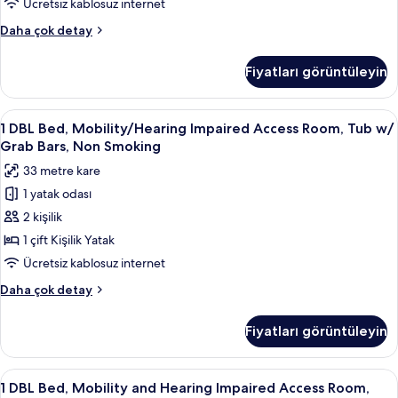
Ücretsiz kablosuz internet
Şehir
Executive
Daha çok detay
Manzaralı
Oda,
(High
2
Fiyatları görüntüleyin
Büyük
Floor)
(Queen)
için
Boy
1
Kaliteli yatak takımı, odada kasa, masa
tüm
5
Yatak,
1 DBL Bed, Mobility/Hearing Impaired Access Room, Tub w/
DBL
fotoğrafları
Sigara
Grab Bars, Non Smoking
İçilmez,
Bed,
görün
33 metre kare
Şehir
Mobility/Hearing
Manzaralı
1 yatak odası
Impaired
(High
2 kişilik
Access
Floor)
hakkında
Room,
1 çift Kişilik Yatak
daha
Tub
Ücretsiz kablosuz internet
fazla
w/
detay
1
Daha çok detay
Grab
DBL
Bars,
Bed,
Fiyatları görüntüleyin
Mobility/Hearing
Non
Impaired
Smoking
Access
1
Kaliteli yatak takımı, odada kasa, masa
için
5
Room,
1 DBL Bed, Mobility and Hearing Impaired Access Room,