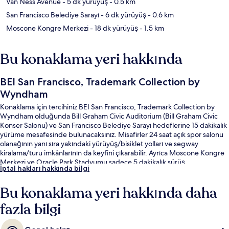
Van Ness Avenue
- 5 dk yürüyüş
- 0.5 km
San Francisco Belediye Sarayı
- 6 dk yürüyüş
- 0.6 km
Moscone Kongre Merkezi
- 18 dk yürüyüş
- 1.5 km
Bu konaklama yeri hakkında
BEI San Francisco, Trademark Collection by
Wyndham
Konaklama için tercihiniz BEI San Francisco, Trademark Collection by
Wyndham olduğunda Bill Graham Civic Auditorium (Bill Graham Civic
Konser Salonu) ve San Francisco Belediye Sarayı hedeflerine 15 dakikalık
yürüme mesafesinde bulunacaksınız. Misafirler 24 saat açık spor salonu
olanağının yanı sıra yakındaki yürüyüş/bisiklet yolları ve segway
kiralama/turu imkânlarının da keyfini çıkarabilir. Ayrıca Moscone Kongre
Merkezi ve Oracle Park Stadyumu sadece 5 dakikalık sürüş
İptal hakları hakkında bilgi
mesafesindedir. Yardıma hazır personel ve konforlu odalar misafirlerden
iyi puan alıyor. Konaklama yeri toplu taşımaya yakındır, Market St & 8th
Bu konaklama yeri hakkında daha
St Durağı ve Market St & Hyde St Durağı yürüme mesafesindedir.
fazla bilgi