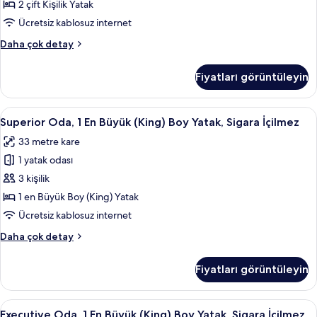
Yatak,
2 çift Kişilik Yatak
Sigara
Ücretsiz kablosuz internet
İçilmez
Superior
Daha çok detay
için
Oda,
tüm
2
Fiyatları görüntüleyin
Çift
fotoğrafları
Kişilik
görün
Yatak,
Superior
Superior Oda, 1 En Büyük (King) Boy Yat
4
Sigara
Superior Oda, 1 En Büyük (King) Boy Yatak, Sigara İçilmez
Oda,
İçilmez
33 metre kare
hakkında
1
daha
1 yatak odası
En
fazla
Büyük
3 kişilik
detay
(King)
1 en Büyük Boy (King) Yatak
Boy
Ücretsiz kablosuz internet
Yatak,
Superior
Daha çok detay
Sigara
Oda,
İçilmez
1
Fiyatları görüntüleyin
En
için
Büyük
tüm
(King)
Executive
Kaliteli yatak takımı, odada kasa, masa
fotoğrafları
6
Boy
Executive Oda, 1 En Büyük (King) Boy Yatak, Sigara İçilmez