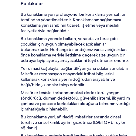
Politikalar
Bu konaklama yeri profesyonel bir konaklama yeri sahibi
tarafından yönetilmektedir. Konaklamanın sağlanması
konaklama yeri sahibinin ticaret, işletme veya meslek
faaliyetleriyle bağlantılıdır.
Bu konaklama yerinde balkon, veranda ve teras gibi
çocuklar için uygun olmayabilecek açık alanlar
bulunmaktadır. Herhangi bir endişeniz varsa varışınızdan
önce konaklama yeriyle iletişime geçerek size uygun bir
oda ayarlayıp ayarlayamayacaklarını teyit etmenizi öneririz.
Yer olması koşuluyla, bağlantılı/yan yana odalar sunulabilir.
Misafirler rezervasyon onayındaki irtibat bilgilerini
kullanarak konaklama yerini doğrudan arayabilir ve
bağlı/birleşik odalar talep edebilir.
Misafirler tesiste karbonmonoksit dedektörü, yangın
söndürücü, duman dedektörü, güvenlik sistemi, ilk yardım
çantası ve pencere korkulukları olduğunu bilmenin verdiği
iç rahatlığıyla dinlenebilir.
Bu konaklama yeri, ağırladığı misafirler arasında cinsel
tercih ve cinsel kimlik ayrımı gözetmez (LGBTQ+ bireyler
ağırlanır).
Bu konaklama yerinde kredi kartları ve banka kartları kabul