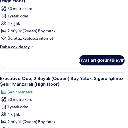
(High Floor)
2
33 metre kare
Büyük
1 yatak odası
(Queen)
4 kişilik
Boy
Yatak,
2 büyük (Queen) Boy Yatak
Sigara
Ücretsiz kablosuz internet
İçilmez
Executive
Daha çok detay
(High
Oda,
Floor)
2
Fiyatları görüntüleyin
Büyük
için
(Queen)
tüm
Boy
Executive
Kaliteli yatak takımı, odada kasa, masa
fotoğrafları
5
Yatak,
Executive Oda, 2 Büyük (Queen) Boy Yatak, Sigara İçilmez,
Oda,
Sigara
görün
Şehir Manzaralı (High Floor)
İçilmez
2
Şehir manzaralı
(High
Büyük
Floor)
33 metre kare
(Queen)
hakkında
1 yatak odası
Boy
daha
fazla
Yatak,
4 kişilik
detay
Sigara
2 büyük (Queen) Boy Yatak
İçilmez,