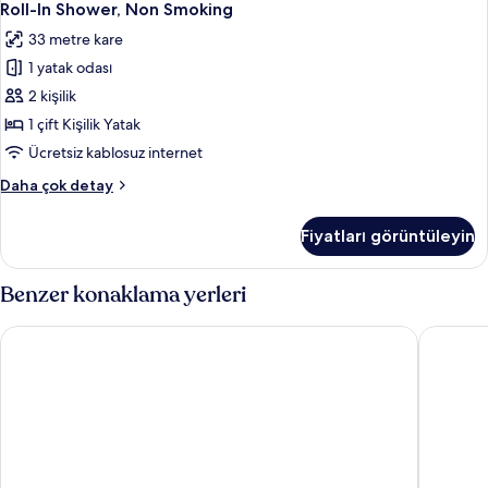
DBL
Tub
tüm
Roll-In Shower, Non Smoking
w/
Bed,
fotoğrafları
33 metre kare
Grab
Mobility
görün
Bars,
1 yatak odası
and
Non
2 kişilik
Hearing
Smoking
hakkında
Impaired
1 çift Kişilik Yatak
daha
Access
Ücretsiz kablosuz internet
fazla
Room,
detay
1
Daha çok detay
Roll-
DBL
In
Bed,
Fiyatları görüntüleyin
Mobility
Shower,
and
Non
Hearing
Benzer konaklama yerleri
Smoking
Impaired
Access
için
Holiday Inn Golden Gateway by IHG
Symphon
Room,
tüm
Roll-
fotoğrafları
In
görün
Shower,
Non
Smoking
hakkında
daha