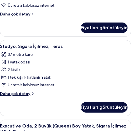
Sigara
Ücretsiz kablosuz internet
İçilmez,
Executive
Daha çok detay
Şehir
Oda,
Manzaralı
1
Fiyatları görüntüleyin
En
(High
Büyük
Floor)
(King)
Stüdyo,
Stüdyo, Sigara İçilmez, Teras | Kaliteli
için
4
Boy
Stüdyo, Sigara İçilmez, Teras
Sigara
tüm
Yatak,
37 metre kare
Sigara
İçilmez,
fotoğrafları
İçilmez,
1 yatak odası
Teras
görün
Şehir
için
2 kişilik
Manzaralı
tüm
(High
1 tek kişilik katlanır Yatak
Floor)
fotoğrafları
Ücretsiz kablosuz internet
hakkında
görün
daha
Stüdyo,
Daha çok detay
fazla
Sigara
detay
İçilmez,
Fiyatları görüntüleyin
Teras
hakkında
daha
Executive
Executive Oda, 2 Büyük (Queen) Boy Yat
5
fazla
Executive Oda, 2 Büyük (Queen) Boy Yatak, Sigara İçilmez
Oda,
detay