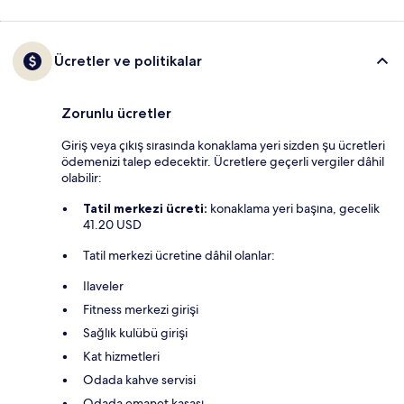
Ücretler ve politikalar
Zorunlu ücretler
Giriş veya çıkış sırasında konaklama yeri sizden şu ücretleri
ödemenizi talep edecektir. Ücretlere geçerli vergiler dâhil
olabilir:
Tatil merkezi ücreti:
konaklama yeri başına, gecelik
41.20 USD
Tatil merkezi ücretine dâhil olanlar:
Ilaveler
Fitness merkezi girişi
Sağlık kulübü girişi
Kat hizmetleri
Odada kahve servisi
Odada emanet kasası