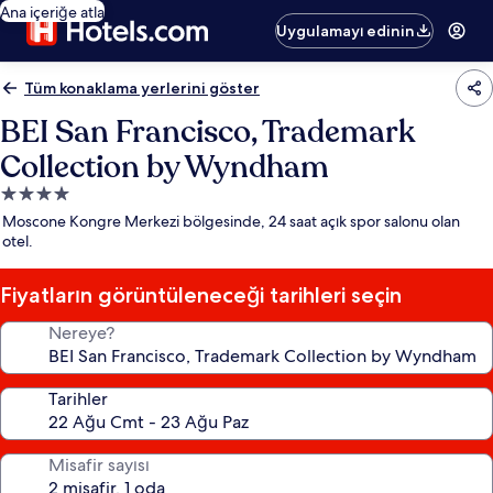
Ana içeriğe atla
Uygulamayı edinin
Tüm konaklama yerlerini göster
BEI San Francisco, Trademark
Collection by Wyndham
4.0
yıldızlı
Moscone Kongre Merkezi bölgesinde, 24 saat açık spor salonu olan
konaklama
otel.
yeri
Fiyatların görüntüleneceği tarihleri seçin
Nereye?
Tarihler
Misafir sayısı