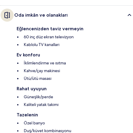
Oda imkân ve olanakları
Eğlencenizden taviz vermeyin
60 inç düz ekran televizyon
Kablolu TV kanalları
Ev konforu
İklimlendirme ve ısıtma
Kahve/çay makinesi
Ütü/ütü masası
Rahat uyuyun
Güneşlik/perde
Kaliteli yatak takımı
Tazelenin
Özel banyo
Duş/küvet kombinasyonu