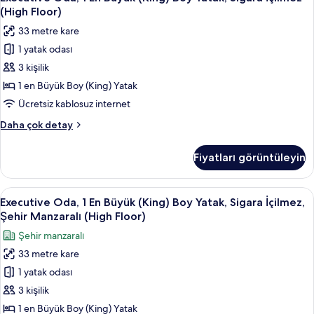
Oda,
görün
Yatak,
(High Floor)
Sigara
1
33 metre kare
İçilmez
En
hakkında
1 yatak odası
Büyük
daha
3 kişilik
(King)
fazla
detay
Boy
1 en Büyük Boy (King) Yatak
Yatak,
Ücretsiz kablosuz internet
Sigara
Executive
Daha çok detay
İçilmez
Oda,
(High
1
Fiyatları görüntüleyin
En
Floor)
Büyük
için
(King)
Executive
Kaliteli yatak takımı, odada kasa, masa
tüm
5
Boy
Executive Oda, 1 En Büyük (King) Boy Yatak, Sigara İçilmez,
Oda,
Yatak,
fotoğrafları
Şehir Manzaralı (High Floor)
Sigara
1
görün
Şehir manzaralı
İçilmez
En
(High
33 metre kare
Büyük
Floor)
1 yatak odası
(King)
hakkında
daha
Boy
3 kişilik
fazla
Yatak,
1 en Büyük Boy (King) Yatak
detay