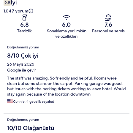
İyi
6,8
1.047 yorum
6,8
6,0
7,6
Temizlik
Konaklama yeri imkân
Personel ve servis
ve özellikleri
Yorumlar
Doğrulanmış yorum
8/10 Çok iyi
26 Mayıs 2026
Google ile çevir
The staff was amazing. So friendly and helpful. Rooms were
clean but some stains on the carpet. Parking garage was good,
but issues with the parking tickets working to leave hotel. Would
stay again because of the location downtown
Connie, 4 gecelik seyahat
Doğrulanmış yorum
10/10 Olağanüstü