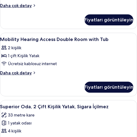
fotoğrafları
Superior
Daha çok detay
görün
King
Room
Fiyatları görüntüleyin
hakkında
daha
fazla
Mobility
Kaliteli yatak takımı, odada kasa, masa
1
detay
Mobility Hearing Access Double Room with Tub
Hearing
2 kişilik
Access
1 çift Kişilik Yatak
Double
Room
Ücretsiz kablosuz internet
with
Mobility
Daha çok detay
Tub
Hearing
Access
için
Fiyatları görüntüleyin
Double
tüm
Room
fotoğrafları
with
Superior
Kaliteli yatak takımı, odada kasa, masa
5
görün
Tub
Superior Oda, 2 Çift Kişilik Yatak, Sigara İçilmez
Oda,
hakkında
33 metre kare
daha
2
fazla
1 yatak odası
Çift
detay
Kişilik
4 kişilik