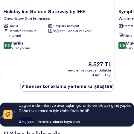
fazla
detay
Holiday
Sympho
Holiday Inn Golden Gateway by IHG
Symph
Inn
Inn
Downtown San Francisco
Western
Golden
Western
Havuz
Otopark mevcut
Ücrets
Gateway
Additio
Ücretsiz kablosuz
Bağlantılı odalar mevcut
by
internet
Klima
IHG
10
10
Downtown
Harika
Mük
9,0
8,8
üzerinden
üzerind
San
6.132 yorum
1.14
9.0,
8.8,
Francisco
Harika,
Mükemm
Güncel
8.527 TL
6.132
1.145
fiyat:
yorum
yorum
vergiler ve ücretler dâhildir
8.527 TL
31 Ağu - 1 Eyl
Benzer konaklama yerlerini karşılaştırın
Uygun indirimleri ve avantajları görüntülemek için giriş yapın.
Daha fazla macera için daha fazla ödül!
Giriş yap
Ücretsiz olarak kaydolun