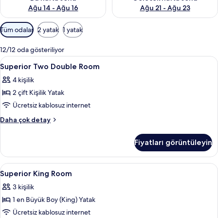
Ağu 14 - Ağu 16
Ağu 21 - Ağu 23
Odalar
Tüm odalar
2 yatak
1 yatak
için
mevcut
12/12 oda gösteriliyor
filtreler
Superior
Kaliteli yatak takımı, odada kasa, masa
3
Superior Two Double Room
Two
4 kişilik
Double
2 çift Kişilik Yatak
Room
için
Ücretsiz kablosuz internet
tüm
Superior
Daha çok detay
fotoğrafları
Two
Double
görün
Fiyatları görüntüleyin
Room
hakkında
daha
Superior
Kaliteli yatak takımı, odada kasa, masa
2
fazla
Superior King Room
King
detay
3 kişilik
Room
1 en Büyük Boy (King) Yatak
için
tüm
Ücretsiz kablosuz internet