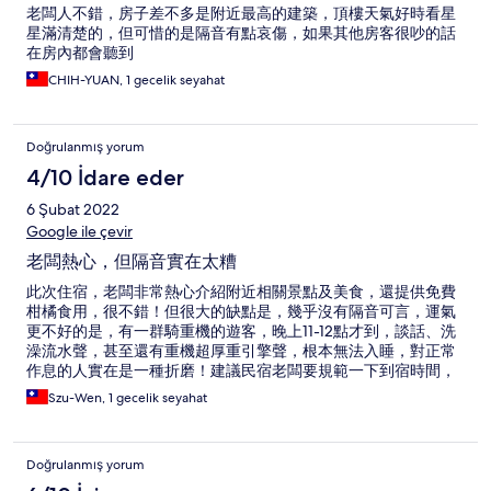
老闆人不錯，房子差不多是附近最高的建築，頂樓天氣好時看星
星滿清楚的，但可惜的是隔音有點哀傷，如果其他房客很吵的話
在房內都會聽到
CHIH-YUAN, 1 gecelik seyahat
Doğrulanmış yorum
4/10 İdare eder
6 Şubat 2022
Google ile çevir
老闆熱心，但隔音實在太糟
此次住宿，老闆非常熱心介紹附近相關景點及美食，還提供免費
柑橘食用，很不錯！但很大的缺點是，幾乎沒有隔音可言，運氣
更不好的是，有一群騎重機的遊客，晚上11-12點才到，談話、洗
澡流水聲，甚至還有重機超厚重引擎聲，根本無法入睡，對正常
作息的人實在是一種折磨！建議民宿老闆要規範一下到宿時間，
如果真的這麼晚才到，也希望親自留下體驗看看其他旅客的感
Szu-Wen, 1 gecelik seyahat
受！
Doğrulanmış yorum