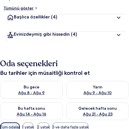
Tümünü göster
Başlıca özellikler
(4)
Evinizdeymiş gibi hissedin
(4)
Oda seçenekleri
Bu tarihler için müsaitliği kontrol et
Bu gece için müsaitliği kontrol et Ağu 8 - Ağu 9
Yarın için müsaitliği kontrol e
Bu gece
Yarın
Ağu 8 - Ağu 9
Ağu 9 - Ağu 10
Bu hafta sonu için müsaitliği kontrol et Ağu 14 - Ağu 16
Önümüzdeki hafta sonu için mü
Bu hafta sonu
Gelecek hafta sonu
Ağu 14 - Ağu 16
Ağu 21 - Ağu 23
Odalar
Tüm odalar
1 yatak
2 yatak
3 ve daha fazla yatak