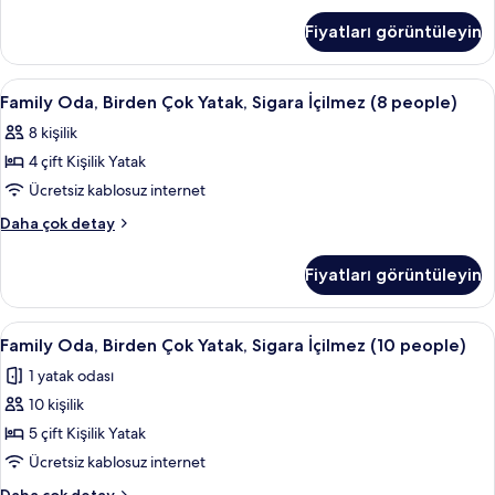
Birden
(6
Fiyatları görüntüleyin
Çok
people)
Yatak,
için
Sigara
Family
Masa, güneşlik/perde, ücretsiz kablosu
5
tüm
İçilmez
Family Oda, Birden Çok Yatak, Sigara İçilmez (8 people)
Oda,
(6
fotoğrafları
8 kişilik
people)
Birden
görün
hakkında
4 çift Kişilik Yatak
Çok
daha
Yatak,
Ücretsiz kablosuz internet
fazla
Sigara
detay
Family
Daha çok detay
İçilmez
Oda,
Birden
(8
Fiyatları görüntüleyin
Çok
people)
Yatak,
için
Sigara
Family
Masa, güneşlik/perde, ücretsiz kablosu
5
tüm
İçilmez
Family Oda, Birden Çok Yatak, Sigara İçilmez (10 people)
Oda,
(8
fotoğrafları
1 yatak odası
people)
Birden
görün
hakkında
10 kişilik
Çok
daha
Yatak,
5 çift Kişilik Yatak
fazla
Sigara
detay
Ücretsiz kablosuz internet
İçilmez
Family