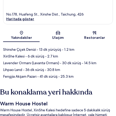
No.178, Huafeng St., Xinshe Dist., Taichung, 426
Haritada göster
Harita
Yakındakiler
Ulaşım
Restoranlar
Shinshe Çiçek Denizi
- 13 dk yürüyüş
- 1.2 km
XinShe Kalesi
- 6 dk sürüş
- 2.7 km
Lavender Ormanı (Lavanta Ormanı)
- 30 dk sürüş
- 14.5 km
Lihpao Land
- 36 dk sürüş
- 30.8 km
Fengjia Akşam Pazarı
- 41 dk sürüş
- 25.3 km
Bu konaklama yeri hakkında
Warm House Hostel
Warm House Hostel, XinShe Kalesi hedefine sadece 5 dakikalık sürüş
mesafesindedir. Ücretsiz avantajlara kablosuz İnternet, vale hizmeti