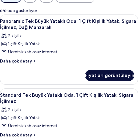
için
mevcut
6/6 oda gösteriliyor
filtreler
Panoramic
Panoramic Tek Büyük Yataklı Oda, 1 Çift
5
Panoramic Tek Büyük Yataklı Oda, 1 Çift Kişilik Yatak, Sigara
Tek
İçilmez, Dağ Manzaralı
Büyük
2 kişilik
Yataklı
1 çift Kişilik Yatak
Oda,
Ücretsiz kablosuz internet
1
Çift
Panoramic
Daha çok detay
Tek
Kişilik
Büyük
Yatak,
Fiyatları görüntüleyin
Yataklı
Sigara
Oda,
İçilmez,
1
Standard
Standard Tek Büyük Yataklı Oda, 1 Çift 
3
Çift
Dağ
Standard Tek Büyük Yataklı Oda, 1 Çift Kişilik Yatak, Sigara
Tek
Kişilik
İçilmez
Manzaralı
Yatak,
Büyük
için
2 kişilik
Sigara
Yataklı
tüm
İçilmez,
1 çift Kişilik Yatak
Oda,
Dağ
fotoğrafları
Ücretsiz kablosuz internet
1
Manzaralı
görün
hakkında
Çift
Standard
Daha çok detay