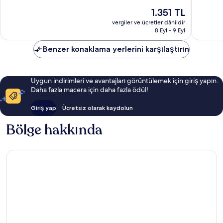
8.8,
7.8,
Güncel
1.351 TL
Mükemmel,
İyi,
fiyat:
23
101
vergiler ve ücretler dâhildir
1.351 TL
8 Eyl - 9 Eyl
yorum
yorum
Benzer konaklama yerlerini karşılaştırın
Uygun indirimleri ve avantajları görüntülemek için giriş yapın.
Daha fazla macera için daha fazla ödül!
Giriş yap
Ücretsiz olarak kaydolun
Bölge hakkında