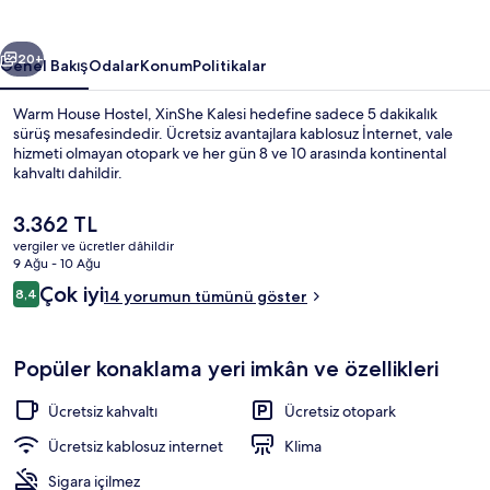
ceki
Sonraki
20+
Genel Bakış
Odalar
Konum
Politikalar
Warm House Hostel, XinShe Kalesi hedefine sadece 5 dakikalık
sürüş mesafesindedir. Ücretsiz avantajlara kablosuz İnternet, vale
hizmeti olmayan otopark ve her gün 8 ve 10 arasında kontinental
kahvaltı dahildir.
Şu
3.362 TL
anki
vergiler ve ücretler dâhildir
fiyat
9 Ağu - 10 Ağu
3.362 TL
Yorumlar
Çok iyi
8,4
Panoramic Tek Büyük Yataklı Oda, 1 Çift
14 yorumun tümünü göster
8,4/10
Popüler konaklama yeri imkân ve özellikleri
Ücretsiz kahvaltı
Ücretsiz otopark
Ücretsiz kablosuz internet
Klima
Sigara içilmez