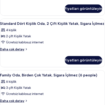
daha
Tek
Kişilik
fazla
Büyük
Yatak,
Fiyatları görüntüleyin
detay
Yataklı
Sigara
Oda,
İçilmez
1
Standard
Standard Dört Kişilik Oda, 2 Çift Kişil
3
Çift
için
Standard Dört Kişilik Oda, 2 Çift Kişilik Yatak, Sigara İçilmez
Dört
Kişilik
tüm
4 kişilik
Yatak,
Kişilik
fotoğrafları
Sigara
2 çift Kişilik Yatak
Oda,
görün
İçilmez
2
Ücretsiz kablosuz internet
hakkında
Çift
daha
Standard
Daha çok detay
fazla
Kişilik
Dört
detay
Kişilik
Yatak,
Fiyatları görüntüleyin
Oda,
Sigara
2
İçilmez
Çift
Family
Family Oda, Birden Çok Yatak, Sigara İ
5
için
Kişilik
Family Oda, Birden Çok Yatak, Sigara İçilmez (6 people)
Oda,
Yatak,
tüm
6 kişilik
Sigara
Birden
fotoğrafları
İçilmez
3 çift Kişilik Yatak
Çok
görün
hakkında
Yatak,
Ücretsiz kablosuz internet
daha
Sigara
fazla
Family
Daha çok detay
detay
İçilmez
Oda,