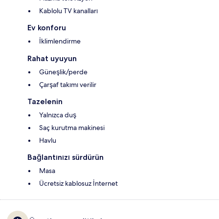
Kablolu TV kanalları
Ev konforu
İklimlendirme
Rahat uyuyun
Güneşlik/perde
Çarşaf takımı verilir
Tazelenin
Yalnızca duş
Saç kurutma makinesi
Havlu
Bağlantınızı sürdürün
Masa
Ücretsiz kablosuz İnternet