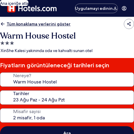
Ana içeriğe atla
Uygulamayı edinin
Tüm konaklama yerlerini göster
Warm House Hostel
3.0
yıldızlı
XinShe Kalesi yakınında oda ve kahvaltı sunan otel
konaklama
yeri
Fiyatların görüntüleneceği tarihleri seçin
Nereye?
Tarihler
Misafir sayısı
Ara