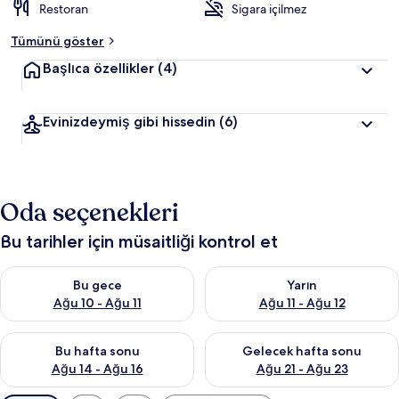
Restoran
Sigara içilmez
Tümünü göster
Başlıca özellikler
(4)
Evinizdeymiş gibi hissedin
(6)
Oda seçenekleri
Bu tarihler için müsaitliği kontrol et
Bu gece için müsaitliği kontrol et Ağu 10 - Ağu 11
Yarın için müsaitliği kontrol et
Bu gece
Yarın
Ağu 10 - Ağu 11
Ağu 11 - Ağu 12
Bu hafta sonu için müsaitliği kontrol et Ağu 14 - Ağu 16
Önümüzdeki hafta sonu için mü
Bu hafta sonu
Gelecek hafta sonu
Ağu 14 - Ağu 16
Ağu 21 - Ağu 23