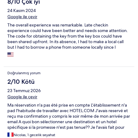
8/10 Çok iyi
24 Kasım 2024
Google ile çevir
The overall experience was remarkable. Late checkin
experience could have been better and needs some attention.
The code for obtaining the key from the key box could have
been shared upfront. In its absence, I had to make a local call
but I had to borrow a phone from someone locally since I
couldn’t make it from my phone that’s from other country.
Doğrulanmış yorum
2/10 Kötü
23 Temmuz 2026
Google ile çevir
Ma réservation n'a pas été prise en compte L'établissement n'a
pad l'habitude de travailler avec HOTEL.COM J'avais reservé et
reçu ma confirmation y compris le soir même de mon arrivée par
email A quoi bon sélectionner une destination et un hotel
spécifique si la promesse n'est pas tenue?? Je l'avais fait pour
une grande occasion, un jour unique, pire que gâché!!!
Nicolas, 1 gecelik seyahat