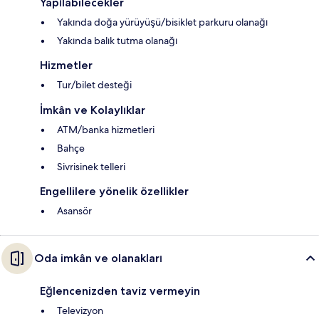
Yapılabilecekler
Yakında doğa yürüyüşü/bisiklet parkuru olanağı
Yakında balık tutma olanağı
Hizmetler
Tur/bilet desteği
İmkân ve Kolaylıklar
ATM/banka hizmetleri
Bahçe
Sivrisinek telleri
Engellilere yönelik özellikler
Asansör
Oda imkân ve olanakları
Eğlencenizden taviz vermeyin
Televizyon