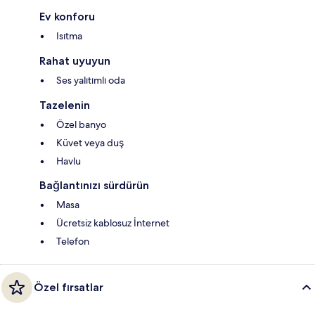
Ev konforu
Isıtma
Rahat uyuyun
Ses yalıtımlı oda
Tazelenin
Özel banyo
Küvet veya duş
Havlu
Bağlantınızı sürdürün
Masa
Ücretsiz kablosuz İnternet
Telefon
Özel fırsatlar