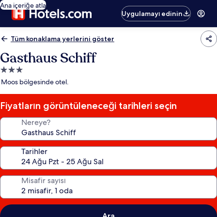
Ana içeriğe atla
Uygulamayı edinin
Tüm konaklama yerlerini göster
Gasthaus Schiff
3.0
yıldızlı
Moos bölgesinde otel.
konaklama
yeri
Fiyatların görüntüleneceği tarihleri seçin
Nereye?
Tarihler
Misafir sayısı
Ara