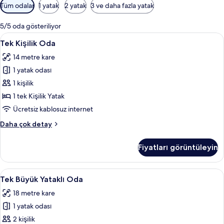
Odalar
Tüm odalar
1 yatak
2 yatak
3 ve daha fazla yatak
için
mevcut
5/5 oda gösteriliyor
filtreler
Tek
Tek Kişilik Oda | Masa, ses yalıtımı, üc
4
Tek Kişilik Oda
Kişilik
14 metre kare
Oda
1 yatak odası
için
tüm
1 kişilik
fotoğrafları
1 tek Kişilik Yatak
görün
Ücretsiz kablosuz internet
Tek
Daha çok detay
Kişilik
Oda
Fiyatları görüntüleyin
hakkında
daha
fazla
Tek
Masa, ses yalıtımı, ücretsiz kablosuz İn
6
detay
Tek Büyük Yataklı Oda
Büyük
18 metre kare
Yataklı
1 yatak odası
Oda
için
2 kişilik