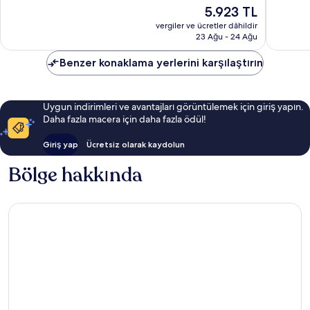
9.4,
Olağanüstü,
Güncel
5.923 TL
Olağanü
36
fiyat:
112
vergiler ve ücretler dâhildir
yorum
5.923 TL
23 Ağu - 24 Ağu
yorum
Benzer konaklama yerlerini karşılaştırın
Uygun indirimleri ve avantajları görüntülemek için giriş yapın.
Daha fazla macera için daha fazla ödül!
Giriş yap
Ücretsiz olarak kaydolun
Bölge hakkında