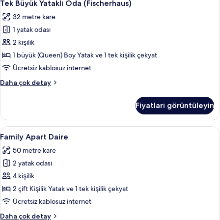
17
daha
Tek Büyük Yataklı Oda (Fischerhaus)
Büyük
fazla
32 metre kare
detay
Yataklı
1 yatak odası
Oda
(Fischerhaus)
2 kişilik
için
1 büyük (Queen) Boy Yatak ve 1 tek kişilik çekyat
tüm
Ücretsiz kablosuz internet
fotoğrafları
Tek
Daha çok detay
görün
Büyük
Yataklı
Fiyatları görüntüleyin
Oda
(Fischerhaus)
hakkında
Family
Family Apart Daire | Masa, ses yalıtımı,
9
daha
Family Apart Daire
Apart
fazla
50 metre kare
detay
Daire
2 yatak odası
için
tüm
4 kişilik
fotoğrafları
2 çift Kişilik Yatak ve 1 tek kişilik çekyat
görün
Ücretsiz kablosuz internet
Family
Daha çok detay