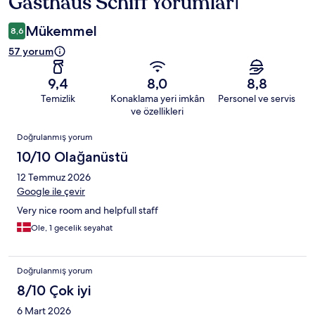
Gasthaus Schiff Yorumları
Yorumlar
Mükemmel
8,6
57 yorum
9,4
8,0
8,8
Temizlik
Konaklama yeri imkân
Personel ve servis
ve özellikleri
Yorumlar
Doğrulanmış yorum
10/10 Olağanüstü
12 Temmuz 2026
Google ile çevir
Very nice room and helpfull staff
Ole, 1 gecelik seyahat
Doğrulanmış yorum
8/10 Çok iyi
6 Mart 2026