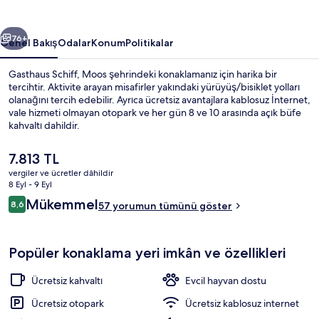
ceki
Sonraki
76+
Genel Bakış
Odalar
Konum
Politikalar
Gasthaus Schiff, Moos şehrindeki konaklamanız için harika bir
tercihtir. Aktivite arayan misafirler yakındaki yürüyüş/bisiklet yolları
olanağını tercih edebilir. Ayrıca ücretsiz avantajlara kablosuz İnternet,
vale hizmeti olmayan otopark ve her gün 8 ve 10 arasında açık büfe
kahvaltı dahildir.
Şu
7.813 TL
anki
vergiler ve ücretler dâhildir
fiyat
8 Eyl - 9 Eyl
Dış mekân
7.813 TL
Yorumlar
Mükemmel
8,6
57 yorumun tümünü göster
8,6/10
Popüler konaklama yeri imkân ve özellikleri
Ücretsiz kahvaltı
Evcil hayvan dostu
Ücretsiz otopark
Ücretsiz kablosuz internet