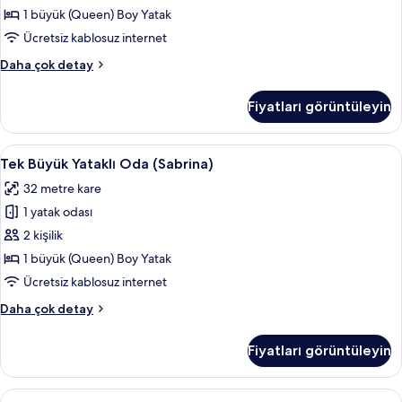
tüm
1 büyük (Queen) Boy Yatak
fotoğrafları
Ücretsiz kablosuz internet
görün
Tek
Daha çok detay
Büyük
Yataklı
Fiyatları görüntüleyin
Oda
hakkında
daha
Tek
Masa, ses yalıtımı, ücretsiz kablosuz İn
10
fazla
Tek Büyük Yataklı Oda (Sabrina)
Büyük
detay
32 metre kare
Yataklı
1 yatak odası
Oda
(Sabrina)
2 kişilik
için
1 büyük (Queen) Boy Yatak
tüm
Ücretsiz kablosuz internet
fotoğrafları
Tek
Daha çok detay
görün
Büyük
Yataklı
Fiyatları görüntüleyin
Oda
(Sabrina)
hakkında
Tek
Tek Büyük Yataklı Oda (Fischerhaus) | M