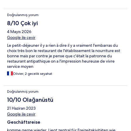
Confiance perdue, fiabilité de votre service ZERO! J'attends
votre réponse pour voir comment en tant que professionels
vous allez justifier ceci
Doğrulanmış yorum
8/10 Çok iyi
4 Mayıs 2026
Google ile çevir
Le petit-déjeuner il y a rien à dire il y a vraiment l'embarras du
choix très bon le restaurant de l'établissement la nourriture est
bonne mais par contre je pense que c'était la patronne du
restaurant antipathique on a l'impression heureuse de vivre
service moyen
Olivier, 2 gecelik seyahat
Doğrulanmış yorum
10/10 Olağanüstü
21 Haziran 2023
Google ile çevir
Geschäftsreise
komme gerne wieder. Liegt zentral für Freizeitakivitäten wie