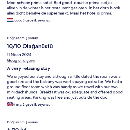
Mooi schoon prima hotel. Bed goed ,douche prima .netjes.
alleen in de winter is het restaurant gesloten. In het dorp is ook
alles dicht behalve de supermarkt. Maar het hotel is prima.
Joop, 3 gecelik seyahat
Doğrulanmış yorum
10/10 Olağanüstü
11 Nisan 2024
Google ile çevir
A very relaxing stay
We enjoyed our stay and although a little dated the room was a
good size and the balcony was worth paying extra for. We had a
ground floor room which was handy as we travel with our two
mini dachshunds. Breakfast was ok, adequate and offered good
seating areas. Parking was free and just outside the door.
Harry, 2 gecelik seyahat
Doğrulanmış yorum