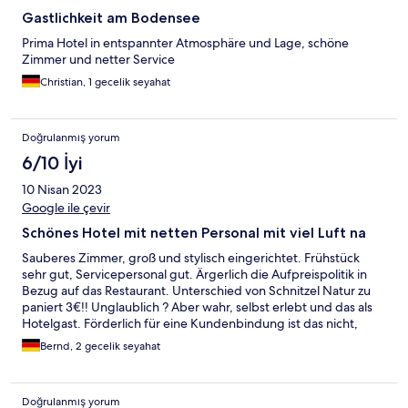
Gastlichkeit am Bodensee
Prima Hotel in entspannter Atmosphäre und Lage, schöne
Zimmer und netter Service
Christian, 1 gecelik seyahat
Doğrulanmış yorum
6/10 İyi
10 Nisan 2023
Google ile çevir
Schönes Hotel mit netten Personal mit viel Luft na
Sauberes Zimmer, groß und stylisch eingerichtet. Frühstück
sehr gut, Servicepersonal gut. Ärgerlich die Aufpreispolitik in
Bezug auf das Restaurant. Unterschied von Schnitzel Natur zu
paniert 3€!! Unglaublich ? Aber wahr, selbst erlebt und das als
Hotelgast. Förderlich für eine Kundenbindung ist das nicht,
weswegen wir wahrscheinlich dort nicht mehr unseren Urlaub
Bernd, 2 gecelik seyahat
verbringen werden.
Doğrulanmış yorum