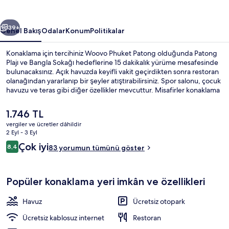
ceki
Sonraki
39+
Genel Bakış
Odalar
Konum
Politikalar
Konaklama için tercihiniz Woovo Phuket Patong olduğunda Patong
Plajı ve Bangla Sokağı hedeflerine 15 dakikalık yürüme mesafesinde
bulunacaksınız. Açık havuzda keyifli vakit geçirdikten sonra restoran
olanağından yararlanıp bir şeyler atıştırabilirsiniz. Spor salonu, çocuk
havuzu ve teras gibi diğer özellikler mevcuttur. Misafirler konaklama
yerinin genel durumu hakkında iyi yorumlarda bulunuyor.
Şu
1.746 TL
anki
vergiler ve ücretler dâhildir
fiyat
2 Eyl - 3 Eyl
Açık yüzme havuzu
1.746 TL
Yorumlar
Çok iyi
8,4
83 yorumun tümünü göster
8,4/10
Popüler konaklama yeri imkân ve özellikleri
Havuz
Ücretsiz otopark
Ücretsiz kablosuz internet
Restoran