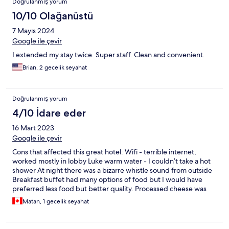
Doğrulanmış yorum
10/10 Olağanüstü
7 Mayıs 2024
Google ile çevir
I extended my stay twice. Super staff. Clean and convenient.
Brian, 2 gecelik seyahat
Doğrulanmış yorum
4/10 İdare eder
16 Mart 2023
Google ile çevir
Cons that affected this great hotel: Wifi - terrible internet,
worked mostly in lobby Luke warm water - I couldn’t take a hot
shower At night there was a bizarre whistle sound from outside
Breakfast buffet had many options of food but I would have
preferred less food but better quality. Processed cheese was
the only type of cheese. Location is good and rooms are very
Matan, 1 gecelik seyahat
nice.