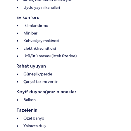
Uydu yayını kanalları
Ev konforu
İklimlendirme
Minibar
Kahve/çay makinesi
Elektrikli su ısıtıcısı
Ütü/ütü masası (istek üzerine)
Rahat uyuyun
Güneşlik/perde
Çarşaf takımı verilir
Keyif duyacağınız olanaklar
Balkon
Tazelenin
Özel banyo
Yalnızca duş