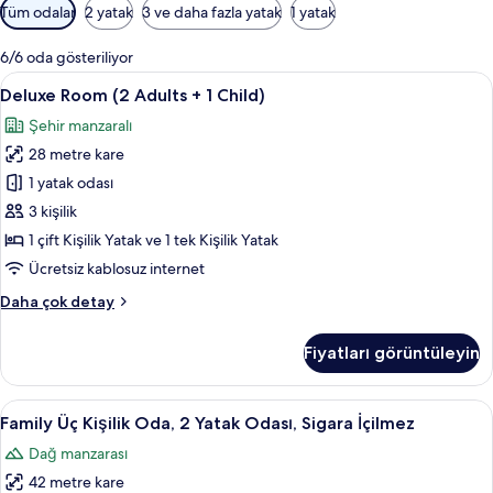
Odalar
Tüm odalar
2 yatak
3 ve daha fazla yatak
1 yatak
için
mevcut
6/6 oda gösteriliyor
filtreler
Deluxe
Minibar, odada kasa, masa, güneşlik/
9
Deluxe Room (2 Adults + 1 Child)
Room
Şehir manzaralı
(2
28 metre kare
Adults
+
1 yatak odası
1
3 kişilik
Child)
1 çift Kişilik Yatak ve 1 tek Kişilik Yatak
için
Ücretsiz kablosuz internet
tüm
Deluxe
Daha çok detay
fotoğrafları
Room
görün
(2
Fiyatları görüntüleyin
Adults
+
1
Family
Minibar, odada kasa, masa, güneşlik/
8
Child)
Family Üç Kişilik Oda, 2 Yatak Odası, Sigara İçilmez
Üç
hakkında
Dağ manzarası
daha
Kişilik
fazla
42 metre kare
Oda,