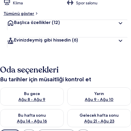
Klima
Spor salonu
Tümünü göster
Başlıca özellikler
(12)
Evinizdeymiş gibi hissedin
(6)
Oda seçenekleri
Bu tarihler için müsaitliği kontrol et
Bu gece için müsaitliği kontrol et Ağu 8 - Ağu 9
Yarın için müsaitliği kontrol e
Bu gece
Yarın
Ağu 8 - Ağu 9
Ağu 9 - Ağu 10
Bu hafta sonu için müsaitliği kontrol et Ağu 14 - Ağu 16
Önümüzdeki hafta sonu için mü
Bu hafta sonu
Gelecek hafta sonu
Ağu 14 - Ağu 16
Ağu 21 - Ağu 23