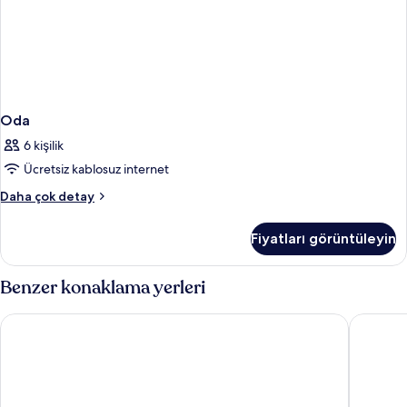
Oda
6 kişilik
Ücretsiz kablosuz internet
Oda
Daha çok detay
hakkında
daha
Fiyatları görüntüleyin
fazla
detay
Benzer konaklama yerleri
Grace Patong Hotel
The Luna