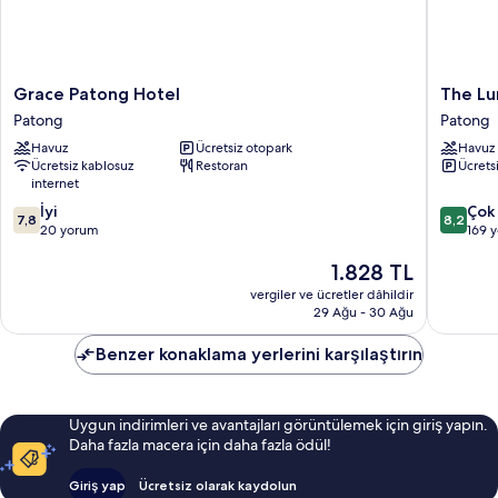
Grace
The
Grace Patong Hotel
The Lu
Patong
Lunar
Patong
Patong
Hotel
Patong
Havuz
Ücretsiz otopark
Havuz
Patong
Patong
Ücretsiz kablosuz
Restoran
Ücrets
internet
10
10
İyi
Çok 
7,8
8,2
üzerinden
üzerind
20 yorum
169 
7.8,
8.2,
Güncel
1.828 TL
İyi,
Çok
fiyat:
20
İyi,
vergiler ve ücretler dâhildir
1.828 TL
yorum
169
29 Ağu - 30 Ağu
yorum
Benzer konaklama yerlerini karşılaştırın
Uygun indirimleri ve avantajları görüntülemek için giriş yapın.
Daha fazla macera için daha fazla ödül!
Giriş yap
Ücretsiz olarak kaydolun