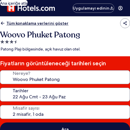
Ana içeriğe atla
Uygulamayı edinin
Tüm konaklama yerlerini göster
Woovo Phuket Patong
3.5
yıldızlı
Patong Plajı bölgesinde, açık havuz olan otel.
konaklama
yeri
Fiyatların görüntüleneceği tarihleri seçin
Nereye?
Tarihler
Misafir sayısı
Ara