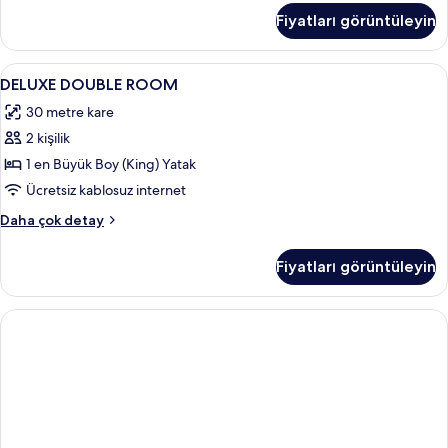
Room
Fiyatları görüntüleyin
hakkında
daha
fazla
DELUXE
Minibar, odada kasa, masa, güneşlik/
7
detay
DELUXE DOUBLE ROOM
DOUBLE
30 metre kare
ROOM
2 kişilik
için
tüm
1 en Büyük Boy (King) Yatak
fotoğrafları
Ücretsiz kablosuz internet
görün
DELUXE
Daha çok detay
DOUBLE
ROOM
Fiyatları görüntüleyin
hakkında
daha
fazla
detay