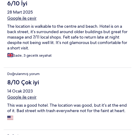
6/10 İyi
28 Mart 2025
Google ile çevir
The location is walkable to the centre and beach. Hotel is on a
back street, it’s surrounded around older buildings but great for
massage and 7/11 local shops. Felt safe to return late at night
despite not being well lit. It’s not glamorous but comfortable for
a short visit.
Sade, 3 gecelik seyahat
Doğrulanmış yorum
8/10 Çok iyi
14 Ocak 2023
Google ile çevir
This was a good hotel. The location was good, but it’s at the end
of it. Bad street with trash everywhere not for the faint at heart.