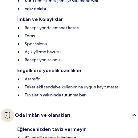
Kuru temizleme/çamaşır yıkama servisi
Valiz dolabı
İmkân ve Kolaylıklar
Resepsiyonda emanet kasası
Teras
Spor salonu
Açık yüzme havuzu
Resepsiyon salonu
Engellilere yönelik özellikler
Asansör
Tekerlekli sandalye kullanımına uygun kayıt masası
Tuvaletin yakınında tutunma barı
Oda imkân ve olanakları
Eğlencenizden taviz vermeyin
42 inç düz ekran televizyon