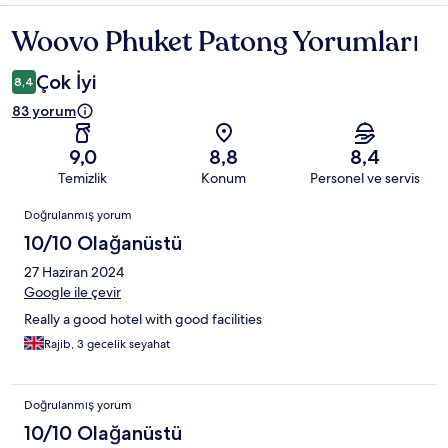
Woovo Phuket Patong Yorumları
Yorumlar
Çok İyi
8,4
83 yorum
9,0
8,8
8,4
Temizlik
Konum
Personel ve servis
Yorumlar
Doğrulanmış yorum
10/10 Olağanüstü
27 Haziran 2024
Google ile çevir
Really a good hotel with good facilities
Rajib, 3 gecelik seyahat
Doğrulanmış yorum
10/10 Olağanüstü