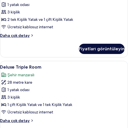
detay
2
1 yatak odası
Yatak
3 kişilik
Odası,
2 tek Kişilik Yatak ve 1 çift Kişilik Yatak
Sigara
Ücretsiz kablosuz internet
İçilmez
Family
Daha çok detay
için
Üç
tüm
Kişilik
Fiyatları görüntüleyin
fotoğrafları
Oda,
2
görün
Yatak
Deluxe
Minibar, odada kasa, masa, güneşlik/
9
Odası,
Deluxe Triple Room
Triple
Sigara
Şehir manzaralı
İçilmez
Room
hakkında
28 metre kare
için
daha
tüm
1 yatak odası
fazla
fotoğrafları
detay
3 kişilik
görün
1 çift Kişilik Yatak ve 1 tek Kişilik Yatak
Ücretsiz kablosuz internet
Deluxe
Daha çok detay
Triple