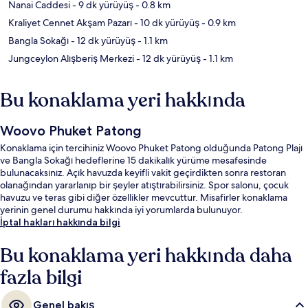
Nanai Caddesi
- 9 dk yürüyüş
- 0.8 km
Kraliyet Cennet Akşam Pazarı
- 10 dk yürüyüş
- 0.9 km
Bangla Sokağı
- 12 dk yürüyüş
- 1.1 km
Jungceylon Alışberiş Merkezi
- 12 dk yürüyüş
- 1.1 km
Bu konaklama yeri hakkında
Woovo Phuket Patong
Konaklama için tercihiniz Woovo Phuket Patong olduğunda Patong Plajı
ve Bangla Sokağı hedeflerine 15 dakikalık yürüme mesafesinde
bulunacaksınız. Açık havuzda keyifli vakit geçirdikten sonra restoran
olanağından yararlanıp bir şeyler atıştırabilirsiniz. Spor salonu, çocuk
havuzu ve teras gibi diğer özellikler mevcuttur. Misafirler konaklama
yerinin genel durumu hakkında iyi yorumlarda bulunuyor.
İptal hakları hakkında bilgi
Bu konaklama yeri hakkında daha
fazla bilgi
Genel bakış