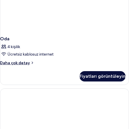
Oda
4 kişilik
Ücretsiz kablosuz internet
Oda
Daha çok detay
hakkında
daha
Fiyatları görüntüleyin
fazla
detay