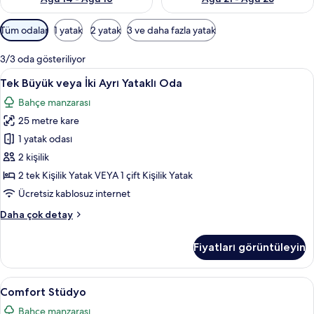
Odalar
Tüm odalar
1 yatak
2 yatak
3 ve daha fazla yatak
için
mevcut
3/3 oda gösteriliyor
filtreler
Tek
Masa, ses yalıtımı, ütü/ütü masası, ücr
36
Tek Büyük veya İki Ayrı Yataklı Oda
Büyük
Bahçe manzarası
veya
25 metre kare
İki
Ayrı
1 yatak odası
Yataklı
2 kişilik
Oda
2 tek Kişilik Yatak VEYA 1 çift Kişilik Yatak
için
Ücretsiz kablosuz internet
tüm
Tek
Daha çok detay
fotoğrafları
Büyük
görün
veya
Fiyatları görüntüleyin
İki
Ayrı
Yataklı
Comfort
Masa, ses yalıtımı, ütü/ütü masası, ücr
38
Oda
Comfort Stüdyo
Stüdyo
hakkında
Bahçe manzarası