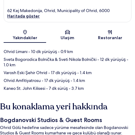
62 Kej Makedonija, Ohrid, Municipality of Ohrid, 6000
Haritada göster
Harita
Yakındakiler
Ulaşım
Restoranlar
Ohrid Limanı
- 10 dk yürüyüş
- 0.9 km
Sveta Bogorodica Bolnička & Sveti Nikola Bolnički
- 12 dk yürüyüş
-
1.0 km
Varosh Eski Şehir Ohrid
- 17 dk yürüyüş
- 1.4 km
Ohrid Amfitiyatrosu
- 17 dk yürüyüş
- 1.4 km
Kaneo St. John Kilisesi
- 7 dk sürüş
- 3.7 km
Bu konaklama yeri hakkında
Bogdanovski Studios & Guest Rooms
Ohrid Gölü hedefine sadece yürüme mesafesinde olan Bogdanovski
Studios & Guest Rooms kumarhane ve gece kulübü olanağı sunar.