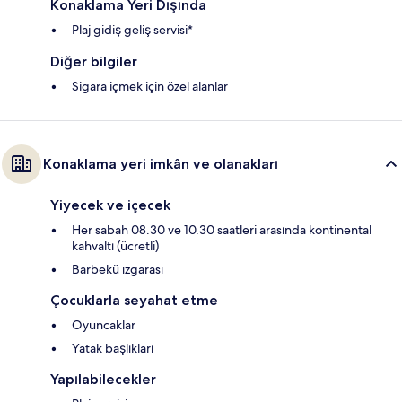
Konaklama Yeri Dışında
Plaj gidiş geliş servisi*
Diğer bilgiler
Sigara içmek için özel alanlar
Konaklama yeri imkân ve olanakları
Yiyecek ve içecek
Her sabah 08.30 ve 10.30 saatleri arasında kontinental
kahvaltı (ücretli)
Barbekü ızgarası
Çocuklarla seyahat etme
Oyuncaklar
Yatak başlıkları
Yapılabilecekler