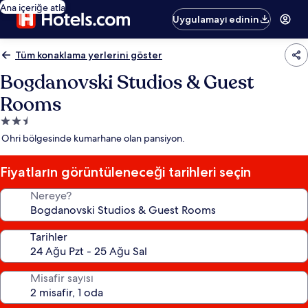
Ana içeriğe atla
Uygulamayı edinin
Tüm konaklama yerlerini göster
Bogdanovski Studios & Guest
Rooms
2.5
yıldızlı
Ohri bölgesinde kumarhane olan pansiyon.
konaklama
yeri
Fiyatların görüntüleneceği tarihleri seçin
Nereye?
Tarihler
Misafir sayısı