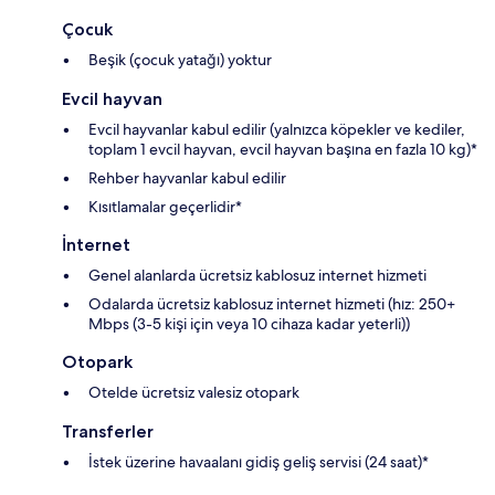
Çocuk
Beşik (çocuk yatağı) yoktur
Evcil hayvan
Evcil hayvanlar kabul edilir (yalnızca köpekler ve kediler,
toplam 1 evcil hayvan, evcil hayvan başına en fazla 10 kg)*
Rehber hayvanlar kabul edilir
Kısıtlamalar geçerlidir*
İnternet
Genel alanlarda ücretsiz kablosuz internet hizmeti
Odalarda ücretsiz kablosuz internet hizmeti (hız: 250+
Mbps (3-5 kişi için veya 10 cihaza kadar yeterli))
Otopark
Otelde ücretsiz valesiz otopark
Transferler
İstek üzerine havaalanı gidiş geliş servisi (24 saat)*