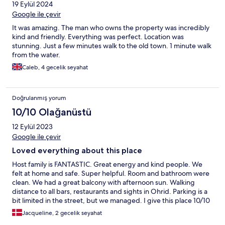
19 Eylül 2024
Google ile çevir
It was amazing. The man who owns the property was incredibly
kind and friendly. Everything was perfect. Location was
stunning. Just a few minutes walk to the old town. 1 minute walk
from the water.
Caleb, 4 gecelik seyahat
Doğrulanmış yorum
10/10 Olağanüstü
12 Eylül 2023
Google ile çevir
Loved everything about this place
Host family is FANTASTIC. Great energy and kind people. We
felt at home and safe. Super helpful. Room and bathroom were
clean. We had a great balcony with afternoon sun. Walking
distance to all bars, restaurants and sights in Ohrid. Parking is a
bit limited in the street, but we managed. I give this place 10/10
and I would come back any day. Thank you for this wonderful
Jacqueline, 2 gecelik seyahat
stay.