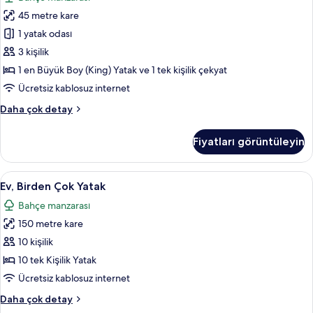
daha
için
fazla
45 metre kare
tüm
detay
fotoğrafları
1 yatak odası
görün
3 kişilik
1 en Büyük Boy (King) Yatak ve 1 tek kişilik çekyat
Ücretsiz kablosuz internet
Comfort
Daha çok detay
Stüdyo
hakkında
Fiyatları görüntüleyin
daha
fazla
detay
Ev,
Masa, ses yalıtımı, ütü/ütü masası, ücr
46
Ev, Birden Çok Yatak
Birden
Bahçe manzarası
Çok
150 metre kare
Yatak
için
10 kişilik
tüm
10 tek Kişilik Yatak
fotoğrafları
Ücretsiz kablosuz internet
görün
Ev,
Daha çok detay
Birden