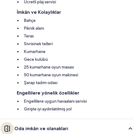
Ücretli plaj servisi
İmkân ve Kolaylıklar
Bahçe
Piknik alanı
Teras
Sivrisinek telleri
Kumarhane
Gece kulübü
25 kumarhane oyun masası
50 kumarhane oyun makinesi
Şarap tadım odası
Engellilere yönelik özellikler
Engellilere uygun havaalanı servisi
Girişte iyi aydınlatılmış yol
Oda imkân ve olanakları