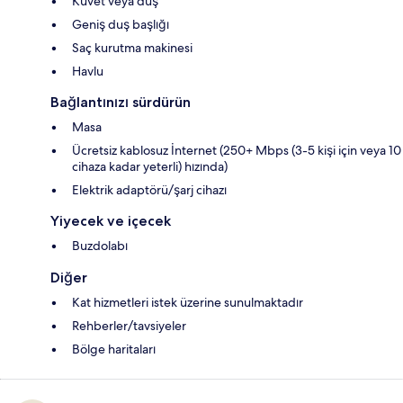
Küvet veya duş
Geniş duş başlığı
Saç kurutma makinesi
Havlu
Bağlantınızı sürdürün
Masa
Ücretsiz kablosuz İnternet (250+ Mbps (3-5 kişi için veya 10
cihaza kadar yeterli) hızında)
Elektrik adaptörü/şarj cihazı
Yiyecek ve içecek
Buzdolabı
Diğer
Kat hizmetleri istek üzerine sunulmaktadır
Rehberler/tavsiyeler
Bölge haritaları