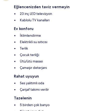
Eğlencenizden taviz vermeyin
23 inç LED televizyon
Kablolu TV kanalları
Ev konforu
İklimlendirme
Elektrikli su ısıtıcısı
Terlik
Çocuk terliği
Ütü/ütü masası
Çamaşır deterjanı
Rahat uyuyun
Ses yalıtımlı oda
Çarşaf takımı verilir
Tazelenin
5 birden çok banyo