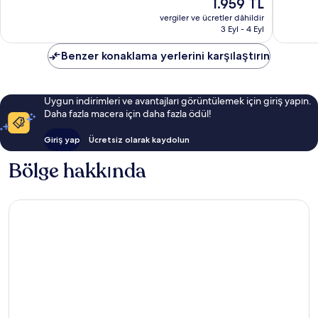
Güncel
1.959 TL
Harika,
88
fiyat:
54
vergiler ve ücretler dâhildir
yorum
1.959 TL
3 Eyl - 4 Eyl
yorum
Benzer konaklama yerlerini karşılaştırın
Uygun indirimleri ve avantajları görüntülemek için giriş yapın.
Daha fazla macera için daha fazla ödül!
Giriş yap
Ücretsiz olarak kaydolun
Bölge hakkında