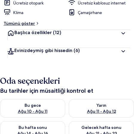
Ücretsiz otopark
Ücretsiz kablosuz internet
Klima
Çamaşırhane
Tümünü göster
Başlıca özellikler
(12)
Evinizdeymiş gibi hissedin
(6)
Oda seçenekleri
Bu tarihler için müsaitliği kontrol et
Bu gece için müsaitliği kontrol et Ağu 10 - Ağu 11
Yarın için müsaitliği kontrol et
Bu gece
Yarın
Ağu 10 - Ağu 11
Ağu 11 - Ağu 12
Bu hafta sonu için müsaitliği kontrol et Ağu 14 - Ağu 16
Önümüzdeki hafta sonu için mü
Bu hafta sonu
Gelecek hafta sonu
Ağu 14 - Ağu 16
Ağu 21 - Ağu 23