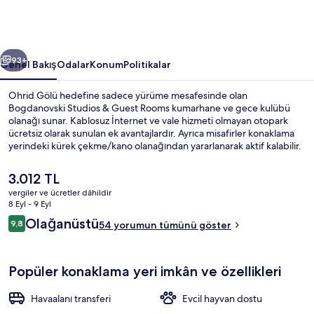
için
fotoğraf
galerisi
ceki
Sonraki
93+
Genel Bakış
Odalar
Konum
Politikalar
Ohrid Gölü hedefine sadece yürüme mesafesinde olan
Bogdanovski Studios & Guest Rooms kumarhane ve gece kulübü
olanağı sunar. Kablosuz İnternet ve vale hizmeti olmayan otopark
ücretsiz olarak sunulan ek avantajlardır. Ayrıca misafirler konaklama
yerindeki kürek çekme/kano olanağından yararlanarak aktif kalabilir.
Teras ve bahçe diğer öne çıkan özelliklerdir.
Şu
3.012 TL
anki
vergiler ve ücretler dâhildir
fiyat
8 Eyl - 9 Eyl
Dış mekân
3.012 TL
Yorumlar
Olağanüstü
9,8
54 yorumun tümünü göster
9,8/10
Popüler konaklama yeri imkân ve özellikleri
Havaalanı transferi
Evcil hayvan dostu