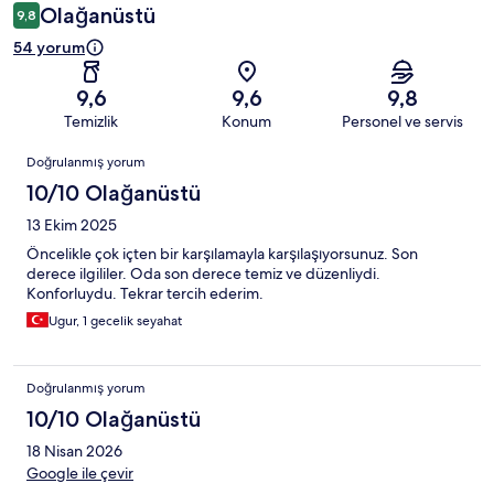
Olağanüstü
9,8
54 yorum
9,6
9,6
9,8
Temizlik
Konum
Personel ve servis
Yorumlar
Doğrulanmış yorum
10/10 Olağanüstü
13 Ekim 2025
Öncelikle çok içten bir karşılamayla karşılaşıyorsunuz. Son
derece ilgililer. Oda son derece temiz ve düzenliydi.
Konforluydu. Tekrar tercih ederim.
Ugur, 1 gecelik seyahat
Doğrulanmış yorum
10/10 Olağanüstü
18 Nisan 2026
Google ile çevir