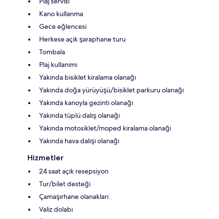
Plaj servisi
Kano kullanma
Gece eğlencesi
Herkese açık şaraphane turu
Tombala
Plaj kullanımı
Yakında bisiklet kiralama olanağı
Yakında doğa yürüyüşü/bisiklet parkuru olanağı
Yakında kanoyla gezinti olanağı
Yakında tüplü dalış olanağı
Yakında motosiklet/moped kiralama olanağı
Yakında hava dalışı olanağı
Hizmetler
24 saat açık resepsiyon
Tur/bilet desteği
Çamaşırhane olanakları
Valiz dolabı