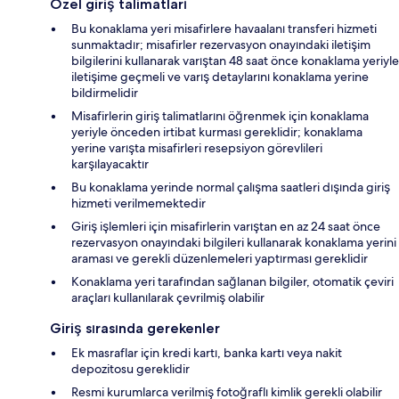
Özel giriş talimatları
Bu konaklama yeri misafirlere havaalanı transferi hizmeti
sunmaktadır; misafirler rezervasyon onayındaki iletişim
bilgilerini kullanarak varıştan 48 saat önce konaklama yeriyle
iletişime geçmeli ve varış detaylarını konaklama yerine
bildirmelidir
Misafirlerin giriş talimatlarını öğrenmek için konaklama
yeriyle önceden irtibat kurması gereklidir; konaklama
yerine varışta misafirleri resepsiyon görevlileri
karşılayacaktır
Bu konaklama yerinde normal çalışma saatleri dışında giriş
hizmeti verilmemektedir
Giriş işlemleri için misafirlerin varıştan en az 24 saat önce
rezervasyon onayındaki bilgileri kullanarak konaklama yerini
araması ve gerekli düzenlemeleri yaptırması gereklidir
Konaklama yeri tarafından sağlanan bilgiler, otomatik çeviri
araçları kullanılarak çevrilmiş olabilir
Giriş sırasında gerekenler
Ek masraflar için kredi kartı, banka kartı veya nakit
depozitosu gereklidir
Resmi kurumlarca verilmiş fotoğraflı kimlik gerekli olabilir