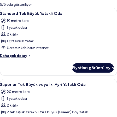
mevcut
5/5 oda gösteriliyor
filtreler
Standard
Standard Tek Büyük Yataklı Oda | Kali
5
Standard Tek Büyük Yataklı Oda
Tek
19 metre kare
Büyük
1 yatak odası
Yataklı
Oda
2 kişilik
için
1 çift Kişilik Yatak
tüm
Ücretsiz kablosuz internet
fotoğrafları
Standard
Daha çok detay
görün
Tek
Büyük
Fiyatları görüntüleyin
Yataklı
Oda
hakkında
Superior
Superior Tek Büyük veya İki Ayrı Yatak
5
daha
Superior Tek Büyük veya İki Ayrı Yataklı Oda
Tek
fazla
20 metre kare
detay
Büyük
1 yatak odası
veya
İki
2 kişilik
Ayrı
2 tek Kişilik Yatak VEYA 1 büyük (Queen) Boy Yatak