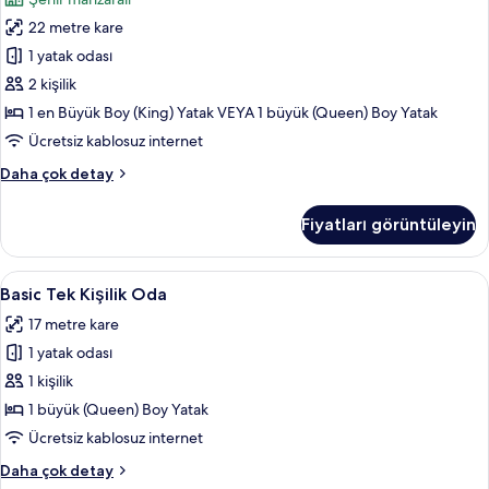
hakkında
Büyük
daha
22 metre kare
Yataklı
fazla
Oda,
1 yatak odası
detay
Şehir
2 kişilik
Manzaralı
1 en Büyük Boy (King) Yatak VEYA 1 büyük (Queen) Boy Yatak
için
Ücretsiz kablosuz internet
tüm
Premium
Daha çok detay
fotoğrafları
Tek
görün
Büyük
Fiyatları görüntüleyin
Yataklı
Oda,
Şehir
Basic
Basic Tek Kişilik Oda | Kaliteli yatak 
4
Manzaralı
Basic Tek Kişilik Oda
Tek
hakkında
17 metre kare
daha
Kişilik
fazla
1 yatak odası
Oda
detay
için
1 kişilik
tüm
1 büyük (Queen) Boy Yatak
fotoğrafları
Ücretsiz kablosuz internet
görün
Basic
Daha çok detay
Tek