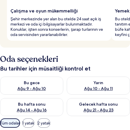
Çalışma ve oyun mükemmelliği
Yemek 
Şehir merkezinde yer alan bu otelde 24 saat açık iş
Bu oteld
merkezi ve oda içi bilgisayarlar bulunmaktadır.
tanıtım e
Konuklar, işten sonra konserlerin, şarap turlarının ve
büfe kah
oda servisinden yararlanabilirler.
keyfini ç
Oda seçenekleri
Bu tarihler için müsaitliği kontrol et
Bu gece için müsaitliği kontrol et Ağu 9 - Ağu 10
Yarın için müsaitliği kontrol et
Bu gece
Yarın
Ağu 9 - Ağu 10
Ağu 10 - Ağu 11
Bu hafta sonu için müsaitliği kontrol et Ağu 14 - Ağu 16
Önümüzdeki hafta sonu için mü
Bu hafta sonu
Gelecek hafta sonu
Ağu 14 - Ağu 16
Ağu 21 - Ağu 23
Odalar
Tüm odalar
1 yatak
2 yatak
için