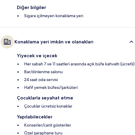
Diğer bilgiler
Sigara içilmeyen konaklama yeri
Konaklama yeri imkân ve olanakları
Yiyecek ve içecek
Her sabah 7 ve 11 saatleri arasında açık büfe kahvaltı (ücretli)
Bar/dinlenme salonu
24 saat oda servisi
Hafif yemek büfesi/şarküteri
Çocuklarla seyahat etme
Çocuklar ücretsiz konaklar
Yapılabilecekler
Konserler/canlı gösteriler
Özel şaraphane turu