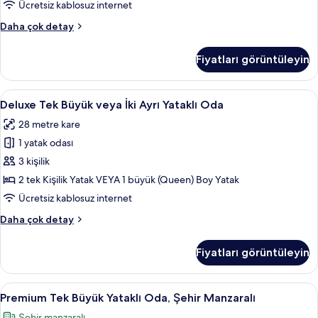
Yataklı
Ücretsiz kablosuz internet
Oda
Superior
Daha çok detay
için
Tek
tüm
Büyük
Fiyatları görüntüleyin
veya
fotoğrafları
İki
görün
Ayrı
Deluxe
Deluxe Tek Büyük veya İki Ayrı Yataklı
5
Yataklı
Deluxe Tek Büyük veya İki Ayrı Yataklı Oda
Tek
Oda
28 metre kare
hakkında
Büyük
daha
1 yatak odası
veya
fazla
İki
3 kişilik
detay
Ayrı
2 tek Kişilik Yatak VEYA 1 büyük (Queen) Boy Yatak
Yataklı
Ücretsiz kablosuz internet
Oda
Deluxe
Daha çok detay
için
Tek
tüm
Büyük
Fiyatları görüntüleyin
veya
fotoğrafları
İki
görün
Ayrı
Premium
Premium Tek Büyük Yataklı Oda, Şehir 
5
Yataklı
Premium Tek Büyük Yataklı Oda, Şehir Manzaralı
Tek
Oda
Şehir manzaralı