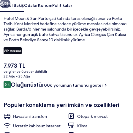
51+
Genel Bakış
Odalar
Konum
Politikalar
Hotel Moon & Sun Porto çatı katında teras olanağı sunar ve Porto
Tarihi Kent Merkezi hedefine sadece yürüme mesafesinde olmanızı
sağlar. Barda/dinlenme salonunda bir içecekle gevşeyebilirsiniz.
Ayrıca her gün açık büfe kahvaltı sunulur. Ayrıca Clerigos Çan Kulesi
ve Porto Belediye Sarayı 10 dakikalık yürüme
mesafesindedir. Misafirler yardıma hazır personel ve konaklama
yerinin genel durumu ile ilgili harika yorumlarda bulunuyor.
VIP Access
Konaklama yerinden toplu taşımaya kısa bir yürüyüşle ulaşabilir,
Guilherme Gomes Fernandes Durağı yakındır ve Carmo Durağı 3
Şu
7.973 TL
dakikalık yürüme mesafesindedir.
Çatı terası
anki
vergiler ve ücretler dâhildir
fiyat
22 Ağu - 23 Ağu
7.973 TL
Yorumlar
Olağanüstü
9,4
1.006 yorumun tümünü göster
9,4/10
Popüler konaklama yeri imkân ve özellikleri
Havaalanı transferi
Otopark mevcut
Ücretsiz kablosuz internet
Klima