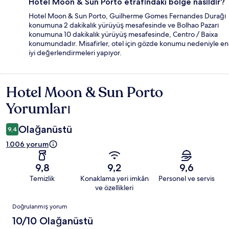
Hotel Moon & Sun Porto etrafındaki bölge nasıldır?
Hotel Moon & Sun Porto, Guilherme Gomes Fernandes Durağı
konumuna 2 dakikalık yürüyüş mesafesinde ve Bolhao Pazarı
konumuna 10 dakikalık yürüyüş mesafesinde, Centro / Baixa
konumundadır. Misafirler, otel için gözde konumu nedeniyle en
iyi değerlendirmeleri yapıyor.
Hotel Moon & Sun Porto
Yorumlar
Yorumları
Olağanüstü
9,4
1.006 yorum
9,8
9,2
9,6
Temizlik
Konaklama yeri imkân
Personel ve servis
ve özellikleri
Yorumlar
Doğrulanmış yorum
10/10 Olağanüstü