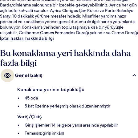
Barda/dinlenme salonunda bir içecekle gevşeyebilirsiniz. Ayrıca her gün
açık büfe kahvaltı sunulur. Ayrıca Clerigos Çan Kulesi ve Porto Belediye
Sarayı 10 dakikalık yürüme mesafesindedir. Misafirler yardıma hazır
personel ve konaklama yerinin genel durumu ile ilgili harika yorumlarda
bulunuyor. Konaklama yerinden toplu taşımaya kısa bir yürüyüşle
ulaşabilir, Guilherme Gomes Fernandes Durağı yakındır ve Carmo Durağı
3 dakikalık yürüme mesafesindedir.
İptal hakları hakkında bilgi
Bu konaklama yeri hakkında daha
fazla bilgi
Genel bakış
Konaklama yerinin büyüklüğü
45 oda
5 kat üzerine yerleşmiş olarak düzenlenmiştir
Varış/Çıkış
Giriş işlemleri 14 ile gece yarısı arasında yapılabilir
Temassız giriş imkânı