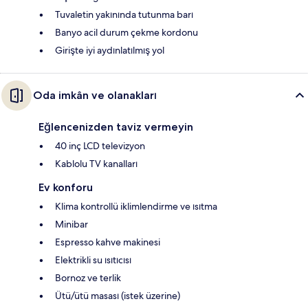
Tuvaletin yakınında tutunma barı
Banyo acil durum çekme kordonu
Girişte iyi aydınlatılmış yol
Oda imkân ve olanakları
Eğlencenizden taviz vermeyin
40 inç LCD televizyon
Kablolu TV kanalları
Ev konforu
Klima kontrollü iklimlendirme ve ısıtma
Minibar
Espresso kahve makinesi
Elektrikli su ısıtıcısı
Bornoz ve terlik
Ütü/ütü masası (istek üzerine)