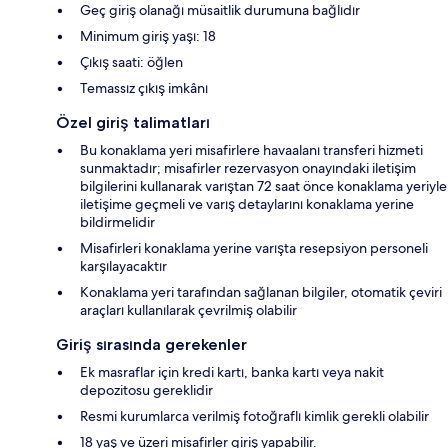
Geç giriş olanağı müsaitlik durumuna bağlıdır
Minimum giriş yaşı: 18
Çıkış saati: öğlen
Temassız çıkış imkânı
Özel giriş talimatları
Bu konaklama yeri misafirlere havaalanı transferi hizmeti
sunmaktadır; misafirler rezervasyon onayındaki iletişim
bilgilerini kullanarak varıştan 72 saat önce konaklama yeriyle
iletişime geçmeli ve varış detaylarını konaklama yerine
bildirmelidir
Misafirleri konaklama yerine varışta resepsiyon personeli
karşılayacaktır
Konaklama yeri tarafından sağlanan bilgiler, otomatik çeviri
araçları kullanılarak çevrilmiş olabilir
Giriş sırasında gerekenler
Ek masraflar için kredi kartı, banka kartı veya nakit
depozitosu gereklidir
Resmi kurumlarca verilmiş fotoğraflı kimlik gerekli olabilir
18 yaş ve üzeri misafirler giriş yapabilir.