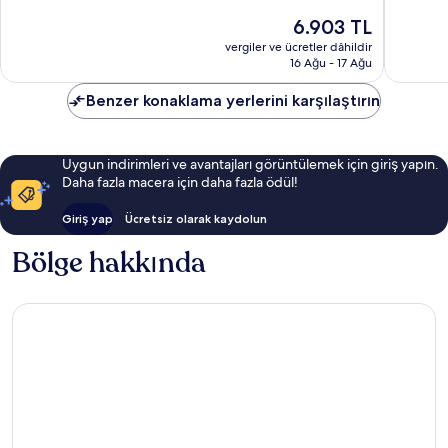
Olağanüstü,
Olağanü
Güncel
6.903 TL
914
312
fiyat:
yorum
yorum
vergiler ve ücretler dâhildir
6.903 TL
16 Ağu - 17 Ağu
Benzer konaklama yerlerini karşılaştırın
Uygun indirimleri ve avantajları görüntülemek için giriş yapın.
Daha fazla macera için daha fazla ödül!
Giriş yap
Ücretsiz olarak kaydolun
Bölge hakkında