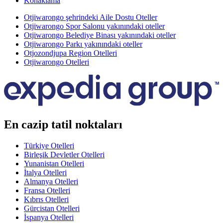
Konaklama
Otjiwarongo şehrindeki Aile Dostu Oteller
Otjiwarongo Spor Salonu yakınındaki oteller
Otjiwarongo Belediye Binası yakınındaki oteller
Otjiwarongo Parkı yakınındaki oteller
Otjozondjupa Region Otelleri
Otjiwarongo Otelleri
En cazip tatil noktaları
Türkiye Otelleri
Birleşik Devletler Otelleri
Yunanistan Otelleri
İtalya Otelleri
Almanya Otelleri
Fransa Otelleri
Kıbrıs Otelleri
Gürcistan Otelleri
İspanya Otelleri