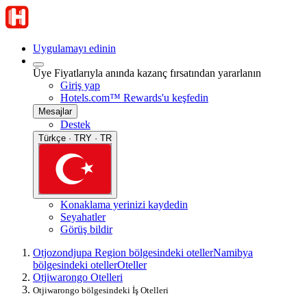
Uygulamayı edinin
Üye Fiyatlarıyla anında kazanç fırsatından yararlanın
Giriş yap
Hotels.com™ Rewards'u keşfedin
Mesajlar
Destek
Türkçe · TRY · TR
Konaklama yerinizi kaydedin
Seyahatler
Görüş bildir
Otjozondjupa Region bölgesindeki oteller
Namibya
bölgesindeki oteller
Oteller
Otjiwarongo Otelleri
Otjiwarongo bölgesindeki İş Otelleri