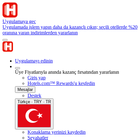
Uygulamaya geç
Uygulamada işlem yapın daha da kazançlı çıkın; seçili otellerde %20
oranına varan indirimlerden yararlanın
Uygulamayı edinin
Üye Fiyatlarıyla anında kazanç fırsatından yararlanın
Giriş yap
Hotels.com™ Rewards'u keşfedin
Mesajlar
Destek
Türkçe · TRY · TR
Konaklama yerinizi kaydedin
Seyahatler