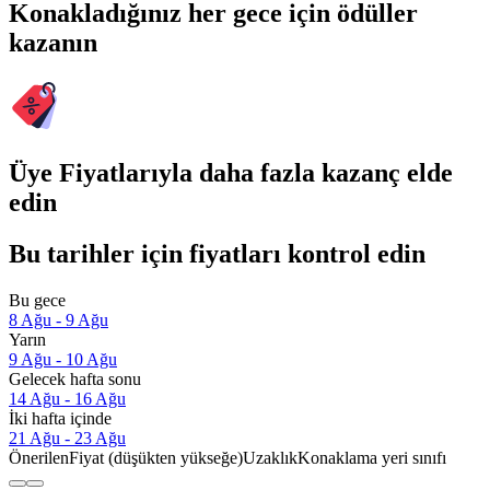
Konakladığınız her gece için ödüller
kazanın
Üye Fiyatlarıyla daha fazla kazanç elde
edin
Bu tarihler için fiyatları kontrol edin
Bu gece
8 Ağu - 9 Ağu
Yarın
9 Ağu - 10 Ağu
Gelecek hafta sonu
14 Ağu - 16 Ağu
İki hafta içinde
21 Ağu - 23 Ağu
Önerilen
Fiyat (düşükten yükseğe)
Uzaklık
Konaklama yeri sınıfı