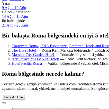
Yarın
9 Ağu - 10 Ağu
Gelecek hafta sonu
14 Ağu - 16 Ağu
İki hafta içinde
21 Ağu - 23 Ağu
Bir bakışta Roma bölgesindeki en iyi 5 otel
Trastevere Roma | UNA Esperienze | Preferred Hotels and Reso
The Hive Hotel
— Roma Kent Merkezi bölgesinde 4 yıldızlı otel
Massimi City Garden Hotel
— Trionfale bölgesinde 4 yıldızlı o
Aria Palace by OMNIA Hotels
— Roma Kent Merkezi bölgesinde 
Hotel Pacific Roma
— Vatikan bölgesinde 3 yıldızlı otel. Misafi
Roma bölgesinde nerede kalınır?
Tesisler, gerçek gezgin yorumları ve Hotels.com üzerinden Roma için
açısından sürekli olarak yüksek memnuniyet sunmaktadır. Son günce
Daha Az Oku