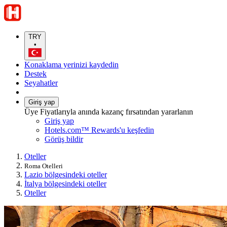
TRY
•
Konaklama yerinizi kaydedin
Destek
Seyahatler
Giriş yap
Üye Fiyatlarıyla anında kazanç fırsatından yararlanın
Giriş yap
Hotels.com™ Rewards'u keşfedin
Görüş bildir
Oteller
Roma Otelleri
Lazio bölgesindeki oteller
İtalya bölgesindeki oteller
Oteller