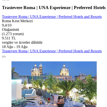
Trastevere Roma | UNA Esperienze | Preferred Hotels
Trastevere Roma | UNA Esperienze | Preferred Hotels and Resorts
Roma Kent Merkezi
9,4/10
Olağanüstü
(1.273 yorum)
9.511 TL
vergiler ve ücretler dâhildir
18 Ağu - 19 Ağu
Trastevere Roma | UNA Esperienze | Preferred Hotels and Resorts