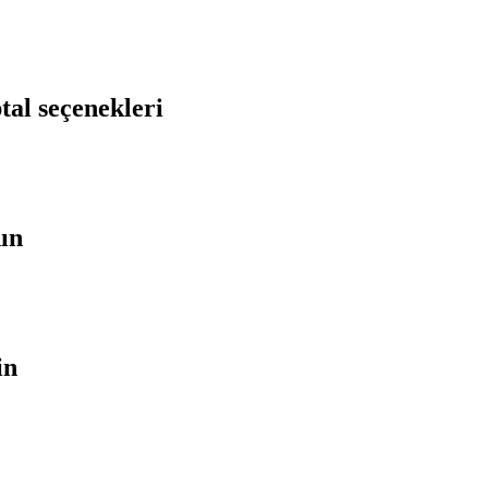
tal seçenekleri
nın
in