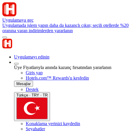
Uygulamaya geç
Uygulamada işlem yapın daha da kazançlı çıkın; seçili otellerde %20
oranına varan indirimlerden yararlanın
Uygulamayı edinin
Üye Fiyatlarıyla anında kazanç fırsatından yararlanın
Giriş yap
Hotels.com™ Rewards'u keşfedin
Mesajlar
Destek
Türkçe · TRY · TR
Konaklama yerinizi kaydedin
Seyahatler