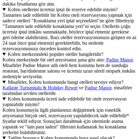
dakika fırsatlarına göz atın.
Kobru otellerini ücretsiz iptal ile rezerve edebilir miyim?
Tamamen iade edilebilir bir Kobru oteli rezervasyonu yapmak için
sadece otelleri "Konaklama yeri iptal seçenekleri"ne göre filtreleyip
"Tamamen iade edilebilir konaklama yeri"ni seçin. Otellerin çoğu
ücretsiz iptal imkânı sunmaktadır, böylece iptal etmeniz gerekirse
geri ödeme alabilirsiniz. Bazı oteller rezervasyonunuzu girişten en az
24 saat önce iptal etmenizi gerektirebilir, bu nedenle
rezervasyonunuzu önceden kontrol edin.
Kobru merkezindeki popüler oteller hangileridir?
Kobru merkezinde bir otel arıyorsanız şuna göz atın:
Padise Manor
.
Misafirler Padise Manor adlı oteli hem konumu hem de sunduğu
restoran, bar/dinlenme salonu ve ücretsiz uzun süreli otopark imkânı
nedeniyle seviyorlar.
Misafirler, Kobru konumunda hangi otelleri tavsiye ediyor?
Kallaste Turismitalu & Holiday Resort
ve
Padise Manor
, misafirler
tarafından sevilen otellerdir.
Kobru konumunda ücreti iade edilebilir bir otele rezervasyon
yaptırabilir miyim?
Kobru konumuyla ilgili planlarınızı değiştirmek için esneklik
arıyorsanız birçok otel, rezervasyon yapılabilecek iade edilebilir*
fiyatlar teklif ediyor. Sonuçları daraltmak için sitemizde arama
yaparak ve "tam para iadesi" filtresini kullanarak bu konaklama
yerlerini bulabilirsiniz.
Tatilim boyunca Kobru konumunda hava nasıl olacak?