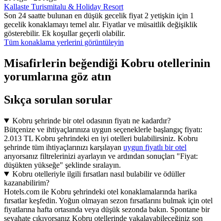
Kallaste Turismitalu & Holiday Resort
Son 24 saatte bulunan en düşük gecelik fiyat 2 yetişkin için 1
gecelik konaklamayı temel alır. Fiyatlar ve müsaitlik değişiklik
gösterebilir. Ek koşullar geçerli olabilir.
Tüm konaklama yerlerini görüntüleyin
Misafirlerin beğendiği Kobru otellerinin
yorumlarına göz atın
Sıkça sorulan sorular
Kobru şehrinde bir otel odasının fiyatı ne kadardır?
Bütçenize ve ihtiyaçlarınıza uygun seçeneklerle başlangıç fiyatı:
2.013 TL Kobru şehrindeki en iyi otelleri bulabilirsiniz. Kobru
şehrinde tüm ihtiyaçlarınızı karşılayan
uygun fiyatlı bir otel
arıyorsanız filtrelerinizi ayarlayın ve ardından sonuçları "Fiyat:
düşükten yükseğe" şeklinde sıralayın.
Kobru otelleriyle ilgili fırsatları nasıl bulabilir ve ödüller
kazanabilirim?
Hotels.com ile Kobru şehrindeki otel konaklamalarında harika
fırsatlar keşfedin. Yoğun olmayan sezon fırsatlarını bulmak için otel
fiyatlarına hafta ortasında veya düşük sezonda bakın. Spontane bir
seyahate çıkıyorsanız Kobru otellerinde yakalayabileceğiniz son