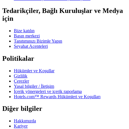
Tedarikçiler, Bağlı Kuruluşlar ve Medya
için
Bize katılın
Basın merkezi
Tanıtımınızı Bizimle Yapın
Seyahat Acenteleri
Politikalar
Hükümler ve Koşullar
Gizlilik
Çerezler
Yasal bilgiler / İletişim
İçerik yönergeleri ve içerik raporlama
Hotels.com™ Rewards Hükümleri ve Koşulları
Diğer bilgiler
Hakkımızda
Kariyer