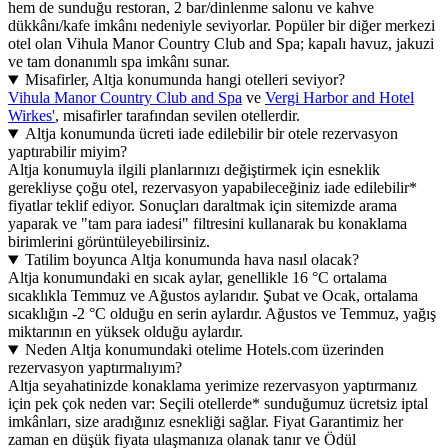
hem de sunduğu restoran, 2 bar/dinlenme salonu ve kahve
dükkânı/kafe imkânı nedeniyle seviyorlar. Popüler bir diğer merkezi
otel olan Vihula Manor Country Club and Spa; kapalı havuz, jakuzi
ve tam donanımlı spa imkânı sunar.
Misafirler, Altja konumunda hangi otelleri seviyor?
Vihula Manor Country Club and Spa
ve
Vergi Harbor and Hotel
Wirkes'
, misafirler tarafından sevilen otellerdir.
Altja konumunda ücreti iade edilebilir bir otele rezervasyon
yaptırabilir miyim?
Altja konumuyla ilgili planlarınızı değiştirmek için esneklik
gerekliyse çoğu otel, rezervasyon yapabileceğiniz iade edilebilir*
fiyatlar teklif ediyor. Sonuçları daraltmak için sitemizde arama
yaparak ve "tam para iadesi" filtresini kullanarak bu konaklama
birimlerini görüntüleyebilirsiniz.
Tatilim boyunca Altja konumunda hava nasıl olacak?
Altja konumundaki en sıcak aylar, genellikle 16 °C ortalama
sıcaklıkla Temmuz ve Ağustos aylarıdır. Şubat ve Ocak, ortalama
sıcaklığın -2 °C olduğu en serin aylardır. Ağustos ve Temmuz, yağış
miktarının en yüksek olduğu aylardır.
Neden Altja konumundaki otelime Hotels.com üzerinden
rezervasyon yaptırmalıyım?
Altja seyahatinizde konaklama yerimize rezervasyon yaptırmanız
için pek çok neden var: Seçili otellerde* sunduğumuz ücretsiz iptal
imkânları, size aradığınız esnekliği sağlar. Fiyat Garantimiz her
zaman en düşük fiyata ulaşmanıza olanak tanır ve Ödül