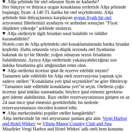
Altja şehrinde bir otel odasının fiyatı ne kadardır?
Her bütçeye ve ihtiyaca uygun konaklama yerleriyle Altja şehrinde
başlangıç fiyatı: 4.140 TL harika bir otel seçebilirsiniz. Altja
şehrinde tüm ihtiyaçlarınızı karşılayan
uygun fiyatlı bir otel
arıyorsanız filtrelerinizi ayarlayın ve ardından sonuçları "Fiyat:
düşükten yükseğe" şeklinde sıralayın.
Altja otelleriyle ilgili fırsatları nasıl bulabilir ve ödüller
kazanabilirim?
Hotels.com ile Altja şehrindeki otel konaklamalarında harika fırsatlar
keşfedin. Hafta ortasında veya düşük sezonda otel fiyatlarına
bakmak da iyi bir fikirdir; yoğun olmayan sezon fırsatlarını
bulabilirsiniz. Ayrıca Altja otellerinde yakalayabileceğiniz son
dakika fırsatlarına göz attığınızdan emin olun.
Altja otellerini ücretsiz iptal ile rezerve edebilir miyim?
Tamamen iade edilebilir bir Altja oteli rezervasyonu yapmak için
sadece otelleri "Konaklama yeri iptal seçenekleri"ne göre filtreleyip
"Tamamen iade edilebilir konaklama yeri"ni seçin. Otellerin çoğu
ücretsiz iptal imkânı sunmaktadır, böylece iptal etmeniz gerekirse
geri ödeme alabilirsiniz. Bazı oteller rezervasyonunuzu girişten en az
24 saat önce iptal etmenizi gerektirebilir, bu nedenle
rezervasyonunuzu önceden kontrol edin.
Altja merkezindeki popüler oteller hangileridir?
Altja merkezinde bir otel arıyorsanız şunlara göz atın:
Vergi Harbor
and Hotel Wirkes'
ve
Vihula Manor Country Club and Spa
.
Misafirler Vergi Harbor and Hotel Wirkes' adlı oteli hem konumu