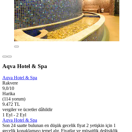
Aqva Hotel & Spa
Aqva Hotel & Spa
Rakvere
9,0/10
Harika
(114 yorum)
9.472 TL
vergiler ve ücretler dâhildir
1 Eyl - 2 Eyl
Aqva Hotel & Spa
Son 24 saatte bulunan en düşük gecelik fiyat 2 yetişkin için 1
gecelik konaklamayı temel alır. Fiyatlar ve müsaitlik değişiklik