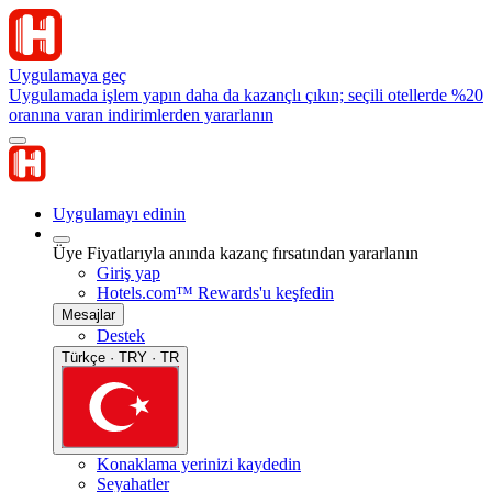
Uygulamaya geç
Uygulamada işlem yapın daha da kazançlı çıkın; seçili otellerde %20
oranına varan indirimlerden yararlanın
Uygulamayı edinin
Üye Fiyatlarıyla anında kazanç fırsatından yararlanın
Giriş yap
Hotels.com™ Rewards'u keşfedin
Mesajlar
Destek
Türkçe · TRY · TR
Konaklama yerinizi kaydedin
Seyahatler