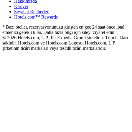
Hakkımızda
Kariyer
Seyahat Rehberleri
Hotels.com™ Rewards
* Bazı oteller, rezervasyonunuzu girişten en geç 24 saat önce iptal
etmenizi gerekli kılar. Daha fazla bilgi için siteyi ziyaret edin.
© 2026 Hotels.com, L.P., bir Expedia Group şirketidir. Tüm hakları
saklıdır. Hotels.com ve Hotels.com Logosu; Hotels.com, L.P.
şirketinin ticâri markaları veya tescilli ticâri markalarıdır.