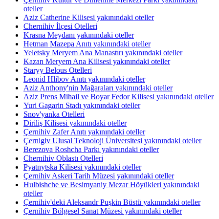
oteller
Aziz Catherine Kilisesi yakınındaki oteller
Chernihiv İlçesi Otelleri
Krasna Meydanı yakınındaki oteller
Hetman Mazepa Anıtı yakınındaki oteller
Yeletsky Meryem Ana Manastırı yakınındaki oteller
Kazan Meryem Ana Kilisesi yakınındaki oteller
Staryy Belous Otelleri
Leonid Hlibov Anıtı yakınındaki oteller
Aziz Anthony'nin Mağaraları yakınındaki oteller
Aziz Prens Mihail ve Boyar Fedor Kilisesi yakınındaki oteller
Yuri Gagarin Stadı yakınındaki oteller
Snov'yanka Otelleri
Diriliş Kilisesi yakınındaki oteller
Çernihiv Zafer Anıtı yakınındaki oteller
Çernigiv Ulusal Teknoloji Üniversitesi yakınındaki oteller
Berezova Roshcha Parkı yakınındaki oteller
Chernihiv Oblastı Otelleri
Pyatnytska Kilisesi yakınındaki oteller
Çernihiv Askeri Tarih Müzesi yakınındaki oteller
Hulbishche ve Besimyaniy Mezar Höyükleri yakınındaki
oteller
Çernihiv'deki Aleksandr Puşkin Büstü yakınındaki oteller
Çernihiv Bölgesel Sanat Müzesi yakınındaki oteller