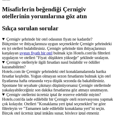
Misafirlerin beğendiği Çernigiv
otellerinin yorumlarına göz atın
Sıkça sorulan sorular
Çernigiv şehrinde bir otel odasının fiyatı ne kadardır?
Bütçenize ve ihtiyaçlarınıza uygun seçeneklerle Çernigiv şehrindeki
en iyi otelleri bulabilirsiniz. Çernigiv şehrinde tüm ihtiyaçlarınızı
karşılayan
uygun fiyatlı bir otel
bulmak için Hotels.com'da filtreleri
uygulayın ve otelleri "Fiyat: düşükten yükseğe" şeklinde sıralayın.
Çernigiv otelleriyle ilgili fırsatları nasıl bulabilir ve ödüller
kazanabilirim?
Hotels.com ile Çernigiv şehrindeki otel konaklamalarında harika
fırsatlar keşfedin. Yoğun olmayan sezon fırsatlarını bulmak için otel
fiyatlarına hafta ortasında veya düşük sezonda da bakabilirsiniz.
Spontane bir seyahate çıkmayı düşünüyorsanız Çernigiv otellerinde
yakalayabileceğiniz son dakika fırsatlarına göz atmayı unutmayın.
Çernigiv otellerini ücretsiz iptal ile rezerve edebilir miyim?
Hotels.com'da iade edilebilir bir Çernigiv oteli rezervasyonu yapmak
çok kolaydır. Otelleri "Konaklama yeri iptal seçenekleri"ne göre
filtreleyin ve "Tamamen iade edilebilir konaklama yeri"ni seçin.
Birçok otel ücretsiz iptal imkânı sunar, böylece iptal etmeniz