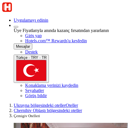
Uygulamayı edinin
Üye Fiyatlarıyla anında kazanç fırsatından yararlanın
Giriş yap
Hotels.com™ Rewards'u keşfedin
Mesajlar
Destek
Türkçe · TRY · TR
Konaklama yerinizi kaydedin
Seyahatler
Görüş bildir
Ukrayna bölgesindeki oteller
Oteller
Chernihiv Oblastı bölgesindeki oteller
Çernigiv Otelleri