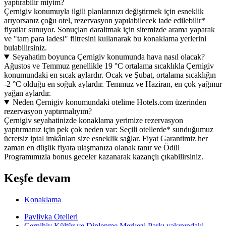
yaptırabilir miyim?
Çernigiv konumuyla ilgili planlarınızı değiştirmek için esneklik
arıyorsanız çoğu otel, rezervasyon yapılabilecek iade edilebilir*
fiyatlar sunuyor. Sonuçları daraltmak için sitemizde arama yaparak
ve "tam para iadesi" filtresini kullanarak bu konaklama yerlerini
bulabilirsiniz.
Seyahatim boyunca Çernigiv konumunda hava nasıl olacak?
Ağustos ve Temmuz genellikle 19 °C ortalama sıcaklıkla Çernigiv
konumundaki en sıcak aylardır. Ocak ve Şubat, ortalama sıcaklığın
-2 °C olduğu en soğuk aylardır. Temmuz ve Haziran, en çok yağmur
yağan aylardır.
Neden Çernigiv konumundaki otelime Hotels.com üzerinden
rezervasyon yaptırmalıyım?
Çernigiv seyahatinizde konaklama yerimize rezervasyon
yaptırmanız için pek çok neden var: Seçili otellerde* sunduğumuz
ücretsiz iptal imkânları size esneklik sağlar. Fiyat Garantimiz her
zaman en düşük fiyata ulaşmanıza olanak tanır ve Ödül
Programımızla bonus geceler kazanarak kazançlı çıkabilirsiniz.
Keşfe devam
Konaklama
Pavlivka Otelleri
Çernihiv Kültür ve Dinlenme Merkezi Parkı yakınındaki