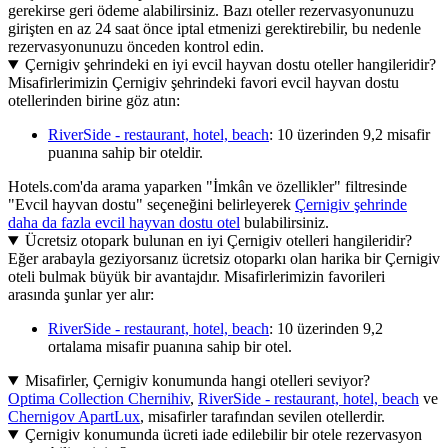
gerekirse geri ödeme alabilirsiniz. Bazı oteller rezervasyonunuzu
girişten en az 24 saat önce iptal etmenizi gerektirebilir, bu nedenle
rezervasyonunuzu önceden kontrol edin.
Çernigiv şehrindeki en iyi evcil hayvan dostu oteller hangileridir?
Misafirlerimizin Çernigiv şehrindeki favori evcil hayvan dostu
otellerinden birine göz atın:
RiverSide - restaurant, hotel, beach
: 10 üzerinden 9,2 misafir
puanına sahip bir oteldir.
Hotels.com'da arama yaparken "İmkân ve özellikler" filtresinde
"Evcil hayvan dostu" seçeneğini belirleyerek
Çernigiv şehrinde
daha da fazla evcil hayvan dostu otel
bulabilirsiniz.
Ücretsiz otopark bulunan en iyi Çernigiv otelleri hangileridir?
Eğer arabayla geziyorsanız ücretsiz otoparkı olan harika bir Çernigiv
oteli bulmak büyük bir avantajdır. Misafirlerimizin favorileri
arasında şunlar yer alır:
RiverSide - restaurant, hotel, beach
: 10 üzerinden 9,2
ortalama misafir puanına sahip bir otel.
Misafirler, Çernigiv konumunda hangi otelleri seviyor?
Optima Collection Chernihiv
,
RiverSide - restaurant, hotel, beach
ve
Chernigov ApartLux
, misafirler tarafından sevilen otellerdir.
Çernigiv konumunda ücreti iade edilebilir bir otele rezervasyon